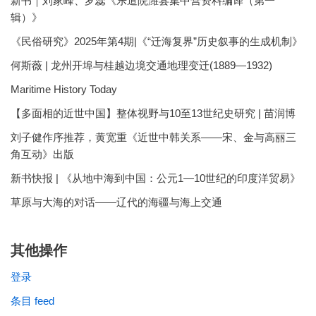
新书｜刘家峰、罗蕊《乐道院潍县集中营资料编译（第一
辑）》
《民俗研究》2025年第4期|《“迁海复界”历史叙事的生成机制》
何斯薇 | 龙州开埠与桂越边境交通地理变迁(1889—1932)
Maritime History Today
【多面相的近世中国】整体视野与10至13世纪史研究 | 苗润博
刘子健作序推荐，黄宽重《近世中韩关系——宋、金与高丽三
角互动》出版
新书快报 | 《从地中海到中国：公元1—10世纪的印度洋贸易》
草原与大海的对话——辽代的海疆与海上交通
其他操作
登录
条目 feed