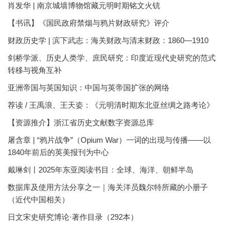
肖发华 | 南京城墙博物馆藏元明时期铭文火铳
【书讯】《国民政府禁烟与鸦片财政研究》评介
财政历史学 | 滨下武志：海关财政与清末财政：1860—1910
剑桥学派、历史人类学、庶民研究：印度近现代史研究的范式
转移与视角互补
亚洲帝国与英国知识：中国与英帝国扩张的网络
荐读 / 王禹浪、王天姿：《元明清时期东北亚丝绸之路考论》
【资源推介】浙江省历史文献数字资源总库
屠含章 | “鸦片战争”（Opium War）一词的出现与传播——以
1840年前后的英美报刊为中心
戴琳剑丨2025年东亚阅读书目：全球、海洋、朝鲜半岛
数据库及使用方法分享之一｜海关洋员魏尔特所藏的小册子
（近代中国相关）
日文宋史研究博论·著作目录（292本）