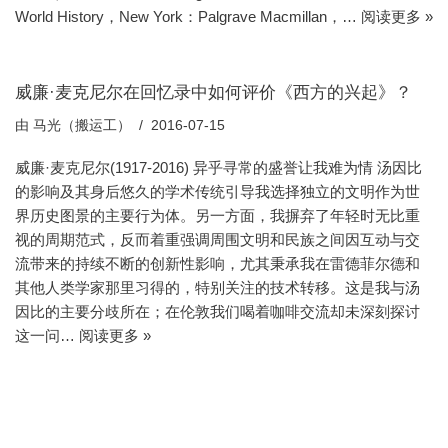
World History，New York：Palgrave Macmillan，…
阅读更多 »
威廉·麦克尼尔在回忆录中如何评价《西方的兴起》？
由
马光（搬运工）
2016-07-15
威廉·麦克尼尔(1917-2016) 异乎寻常的盛誉让我难为情 汤因比
的影响及其身后悠久的学术传统引导我选择独立的文明作为世
界历史图景的主要行为体。另一方面，我摒弃了年轻时无比重
视的周期范式，反而着重强调周围文明和民族之间因互动与交
流带来的持续不断的创新性影响，尤其秉承我在雷德菲尔德和
其他人类学家那里习得的，特别关注的技术转移。这是我与汤
因比的主要分歧所在；在伦敦我们喝着咖啡交流却未深刻探讨
这一问…
阅读更多 »