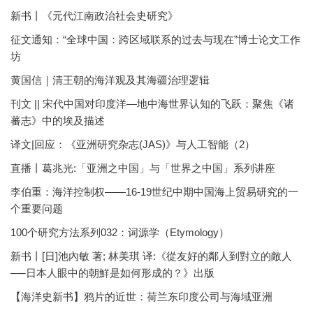
新书丨《元代江南政治社会史研究》
征文通知：“全球中国：跨区域联系的过去与现在”博士论文工作
坊
黄国信｜清王朝的海洋观及其海疆治理逻辑
刊文 || 宋代中国对印度洋—地中海世界认知的飞跃：聚焦《诸
蕃志》中的埃及描述
译文|回应：《亚洲研究杂志(JAS)》与人工智能（2）
直播丨葛兆光:「亚洲之中国」与「世界之中国」系列讲座
李伯重：海洋控制权——16-19世纪中期中国海上贸易研究的一
个重要问题
100个研究方法系列032：词源学（Etymology）
新书丨[日]池內敏 著; 林美琪 译:《從友好的鄰人到對立的敵人
──日本人眼中的朝鮮是如何形成的？》出版
【海洋史新书】鸦片的近世：荷兰东印度公司与海域亚洲