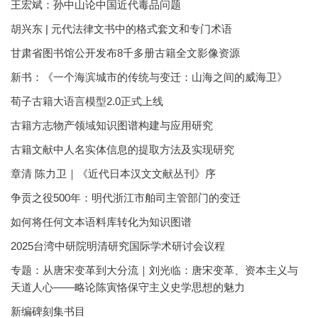
王宏斌：孙中山论中国近代毒品问题
胡兴东 | 元代法律文书中的格式套文和专门术语
甘肃省图书馆公开发布8千多册古籍全文影像资源
新书：《一个海滨城市的传统与变迁：山海之间的威海卫》
荀子古籍大语言模型2.0正式上线
古籍方志物产领域知识图谱构建与应用研究
古籍文献中人名实体信息的提取方法及实现研究
章清 陈力卫｜《近代日本汉文文献丛刊》序
争贡之役500年：明代浙江市舶司主管部门的变迁
如何将任何文本语料库转化为知识图谱
2025台湾中研院明清研究国际学术研讨会议程
专题：从唐宋变革到大分流｜刘光临：唐宋变革、资本主义与
天道人心——略论陈寅恪保守主义史学思想的魅力
新编碑刻集书目