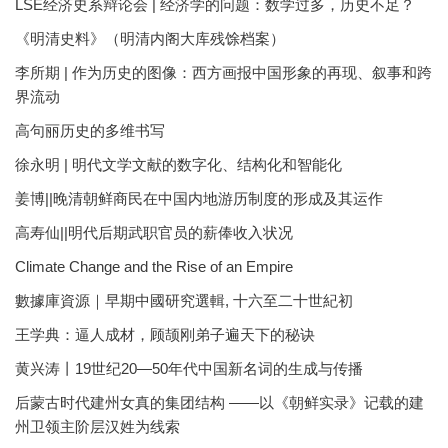
LSE经济史系辩论会 | 经济学的问题：数学过多，历史不足？
《明清史料》（明清内阁大库残馀档案）
李所期 | 作为历史的图像：西方画报中国形象的再现、叙事和跨
界流动
高句丽历史的多维书写
徐永明 | 明代文学文献的数字化、结构化和智能化
姜博||晚清朝鲜商民在中国内地游历制度的形成及其运作
高寿仙||明代后期武职官员的薪俸收入状况
Climate Change and the Rise of an Empire
數據庫資源｜早期中國研究選輯, 十六至二十世紀初
王学典：逼人成材，顾颉刚弟子遍天下的秘诀
黄兴涛丨19世纪20—50年代中国新名词的生成与传播
后蒙古时代建州女真的集团结构 ——以《朝鲜实录》记载的建
州卫领主阶层汉姓为线索