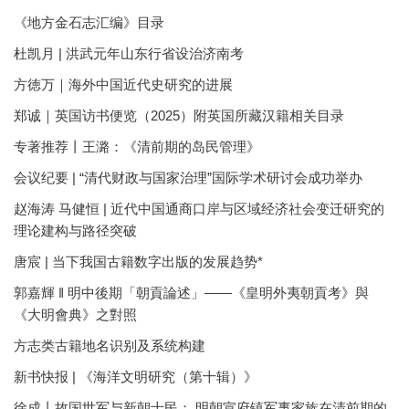
《地方金石志汇编》目录
杜凯月 | 洪武元年山东行省设治济南考
方徳万｜海外中国近代史研究的进展
郑诚｜英国访书便览（2025）附英国所藏汉籍相关目录
专著推荐丨王潞：《清前期的岛民管理》
会议纪要 | “清代财政与国家治理”国际学术研讨会成功举办
赵海涛 马健恒 | 近代中国通商口岸与区域经济社会变迁研究的
理论建构与路径突破
唐宸 | 当下我国古籍数字出版的发展趋势*
郭嘉輝 ‖ 明中後期「朝貢論述」——《皇明外夷朝貢考》與
《大明會典》之對照
方志类古籍地名识别及系统构建
新书快报 | 《海洋文明研究（第十辑）》
徐成丨故国世军与新朝士民： 明朝宣府镇军事家族在清前期的