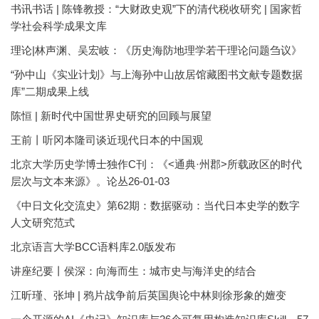
书讯书话 | 陈锋教授：“大财政史观”下的清代税收研究 | 国家哲
学社会科学成果文库
理论|林声渊、吴宏岐：《历史海防地理学若干理论问题刍议》
“孙中山《实业计划》与上海孙中山故居馆藏图书文献专题数据
库”二期成果上线
陈恒 | 新时代中国世界史研究的回顾与展望
王前丨听冈本隆司谈近现代日本的中国观
北京大学历史学博士独作C刊：《<通典·州郡>所载政区的时代
层次与文本来源》。论丛26-01-03
《中日文化交流史》第62期：数据驱动：当代日本史学的数字
人文研究范式
北京语言大学BCC语料库2.0版发布
讲座纪要丨侯深：向海而生：城市史与海洋史的结合
江昕瑾、张坤 | 鸦片战争前后英国舆论中林则徐形象的嬗变