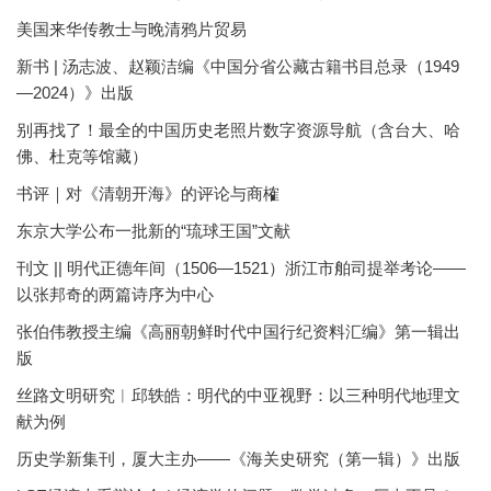
美国来华传教士与晚清鸦片贸易
新书 | 汤志波、赵颖洁编《中国分省公藏古籍书目总录（1949
—2024）》出版
别再找了！最全的中国历史老照片数字资源导航（含台大、哈
佛、杜克等馆藏）
书评｜对《清朝开海》的评论与商榷
东京大学公布一批新的“琉球王国”文献
刊文 || 明代正德年间（1506—1521）浙江市舶司提举考论——
以张邦奇的两篇诗序为中心
张伯伟教授主编《高丽朝鲜时代中国行纪资料汇编》第一辑出
版
丝路文明研究︱邱轶皓：明代的中亚视野：以三种明代地理文
献为例
历史学新集刊，厦大主办——《海关史研究（第一辑）》出版