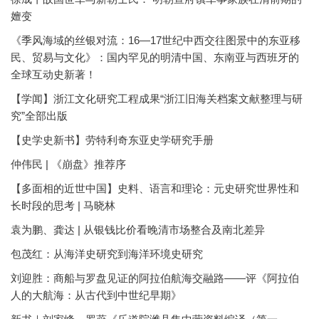
嬗变
《季风海域的丝银对流：16—17世纪中西交往图景中的东亚移
民、贸易与文化》：国内罕见的明清中国、东南亚与西班牙的
全球互动史新著！
【学闻】浙江文化研究工程成果“浙江旧海关档案文献整理与研
究”全部出版
【史学史新书】劳特利奇东亚史学研究手册
仲伟民 | 《崩盘》推荐序
【多面相的近世中国】史料、语言和理论：元史研究世界性和
长时段的思考 | 马晓林
袁为鹏、龚达 | 从银钱比价看晚清市场整合及南北差异
包茂红：从海洋史研究到海洋环境史研究
刘迎胜：商船与罗盘见证的阿拉伯航海交融路——评《阿拉伯
人的大航海：从古代到中世纪早期》