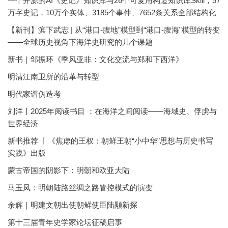
一个开源的AI《史记》知识库与26个可复用构造知识库Skill，57
万字史记，10万个实体、3185个事件、7652条关系全部结构化
【新刊】滨下武志 | 从“港口-腹地”模型到“港口-腹海”模型的转变
——全球历史视角下海洋史研究的几个课题
新书｜邹振环《季风亚非：文化交流与郑和下西洋》
明清江南卫所的沿革与转型
明代家谱伪造考
刘洋丨2025年阅读书目 ：在海洋之间阅读——海域史、俘虏与
世界经济
新书推荐 丨《焦虑的王权：朝鲜王朝“小中华”思想与历史书写
实践》出版
蒙古帝国的阴影下：明朝和欧亚大陆
马玉凤：明朝陆路丝绸之路管控模式的演变
余辉｜明建文朝出使朝鲜使臣陆颙新探
第十三届青年史学家论坛征稿启事