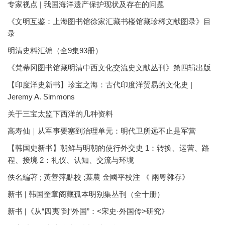
专家视点 | 我国海洋遗产保护现状及存在的问题
《文明互鉴：上海图书馆徐家汇藏书楼馆藏珍稀文献图录》目
录
明清史料汇编（全9集93册）
《梵蒂冈图书馆藏明清中西文化交流史文献丛刊》第四辑出版
【印度洋史新书】珍宝之海：古代印度洋贸易的文化史 |
Jeremy A. Simmons
关于三宝太监下西洋的几种资料
高寿仙｜从军事要塞到治理单元：明代卫所远不止是军营
【韩国史新书】朝鲜与明朝的使行外交史 1：转换、运营、路
程、接境 2：礼仪、认知、交流与环境
佚名編著 ; 黃善萍點校 ;葉農 金國平校注 《 兩粵雜存》
新书 | 韩国奎章阁藏孤本明别集丛刊（全十册）
新书 |《从“四夷”到“外国”：<宋史·外国传>研究》