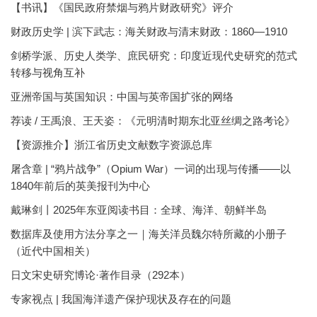
【书讯】《国民政府禁烟与鸦片财政研究》评介
财政历史学 | 滨下武志：海关财政与清末财政：1860—1910
剑桥学派、历史人类学、庶民研究：印度近现代史研究的范式
转移与视角互补
亚洲帝国与英国知识：中国与英帝国扩张的网络
荐读 / 王禹浪、王天姿：《元明清时期东北亚丝绸之路考论》
【资源推介】浙江省历史文献数字资源总库
屠含章 | “鸦片战争”（Opium War）一词的出现与传播——以
1840年前后的英美报刊为中心
戴琳剑丨2025年东亚阅读书目：全球、海洋、朝鲜半岛
数据库及使用方法分享之一｜海关洋员魏尔特所藏的小册子
（近代中国相关）
日文宋史研究博论·著作目录（292本）
专家视点 | 我国海洋遗产保护现状及存在的问题