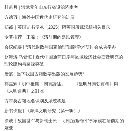
杜凯月 | 洪武元年山东行省设治济南考
方徳万｜海外中国近代史研究的进展
郑诚｜英国访书便览（2025）附英国所藏汉籍相关目录
专著推荐丨王潞：《清前期的岛民管理》
会议纪要 | “清代财政与国家治理”国际学术研讨会成功举办
赵海涛 马健恒 | 近代中国通商口岸与区域经济社会变迁研究的
理论建构与路径突破
唐宸 | 当下我国古籍数字出版的发展趋势*
郭嘉輝 ‖ 明中後期「朝貢論述」——《皇明外夷朝貢考》與
《大明會典》之對照
方志类古籍地名识别及系统构建
新书快报 | 《海洋文明研究（第十辑）》
徐成丨故国世军与新朝士民： 明朝宣府镇军事家族在清前期的
嬗变