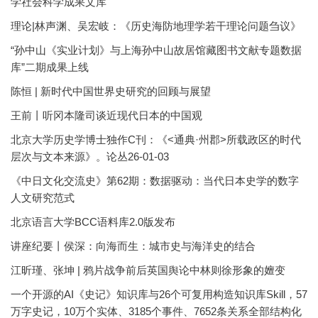
学社会科学成果文库
理论|林声渊、吴宏岐：《历史海防地理学若干理论问题刍议》
“孙中山《实业计划》与上海孙中山故居馆藏图书文献专题数据
库”二期成果上线
陈恒 | 新时代中国世界史研究的回顾与展望
王前丨听冈本隆司谈近现代日本的中国观
北京大学历史学博士独作C刊：《<通典·州郡>所载政区的时代
层次与文本来源》。论丛26-01-03
《中日文化交流史》第62期：数据驱动：当代日本史学的数字
人文研究范式
北京语言大学BCC语料库2.0版发布
讲座纪要丨侯深：向海而生：城市史与海洋史的结合
江昕瑾、张坤 | 鸦片战争前后英国舆论中林则徐形象的嬗变
一个开源的AI《史记》知识库与26个可复用构造知识库Skill，57
万字史记，10万个实体、3185个事件、7652条关系全部结构化