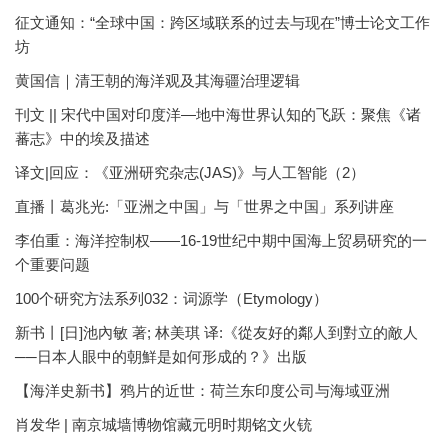
征文通知：“全球中国：跨区域联系的过去与现在”博士论文工作
坊
黄国信｜清王朝的海洋观及其海疆治理逻辑
刊文 || 宋代中国对印度洋—地中海世界认知的飞跃：聚焦《诸
蕃志》中的埃及描述
译文|回应：《亚洲研究杂志(JAS)》与人工智能（2）
直播丨葛兆光:「亚洲之中国」与「世界之中国」系列讲座
李伯重：海洋控制权——16-19世纪中期中国海上贸易研究的一
个重要问题
100个研究方法系列032：词源学（Etymology）
新书丨[日]池內敏 著; 林美琪 译:《從友好的鄰人到對立的敵人
──日本人眼中的朝鮮是如何形成的？》出版
【海洋史新书】鸦片的近世：荷兰东印度公司与海域亚洲
肖发华 | 南京城墙博物馆藏元明时期铭文火铳