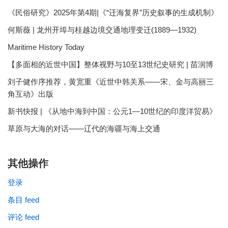
《民俗研究》2025年第4期|《“迁海复界”历史叙事的生成机制》
何斯薇 | 龙州开埠与桂越边境交通地理变迁(1889—1932)
Maritime History Today
【多面相的近世中国】整体视野与10至13世纪史研究 | 苗润博
刘子健作序推荐，黄宽重《近世中韩关系——宋、金与高丽三
角互动》出版
新书快报 | 《从地中海到中国：公元1—10世纪的印度洋贸易》
草原与大海的对话——辽代的海疆与海上交通
其他操作
登录
条目 feed
评论 feed