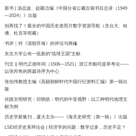
新书 | 汤志波、赵颖洁编《中国分省公藏古籍书目总录（1949
—2024）》出版
别再找了！最全的中国历史老照片数字资源导航（含台大、哈
佛、杜克等馆藏）
书评｜对《清朝开海》的评论与商榷
东京大学公布一批新的“琉球王国”文献
刊文 || 明代正德年间（1506—1521）浙江市舶司提举考论——
以张邦奇的两篇诗序为中心
张伯伟教授主编《高丽朝鲜时代中国行纪资料汇编》第一辑出
版
丝路文明研究︱邱轶皓：明代的中亚视野：以三种明代地理文
献为例
历史学新集刊，厦大主办——《海关史研究（第一辑）》出版
LSE经济史系辩论会 | 经济学的问题：数学过多，历史不足？