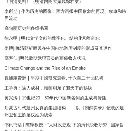
《明清史料》（明清内阁大库残馀档案）
李所期 | 作为历史的图像：西方画报中国形象的再现、叙事和跨
界流动
高句丽历史的多维书写
徐永明 | 明代文学文献的数字化、结构化和智能化
姜博||晚清朝鲜商民在中国内地游历制度的形成及其运作
高寿仙||明代后期武职官员的薪俸收入状况
Climate Change and the Rise of an Empire
數據庫資源｜早期中國研究選輯, 十六至二十世紀初
王学典：逼人成材，顾颉刚弟子遍天下的秘诀
黄兴涛丨19世纪20—50年代中国新名词的生成与传播
后蒙古时代建州女真的集团结构 ——以《朝鲜实录》记载的建
州卫领主阶层汉姓为线索
书讯书话 | 陈锋教授：“大财政史观”下的清代税收研究 | 国家哲