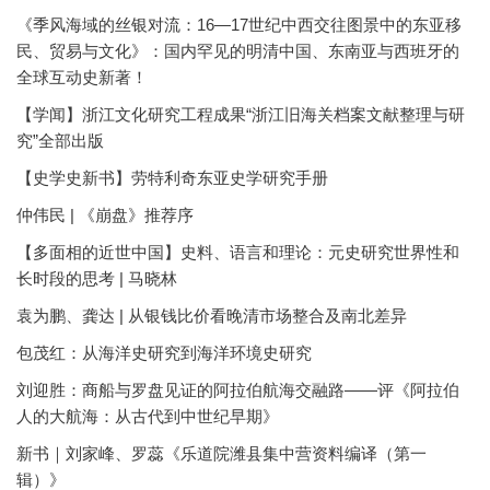
《季风海域的丝银对流：16—17世纪中西交往图景中的东亚移
民、贸易与文化》：国内罕见的明清中国、东南亚与西班牙的
全球互动史新著！
【学闻】浙江文化研究工程成果“浙江旧海关档案文献整理与研
究”全部出版
【史学史新书】劳特利奇东亚史学研究手册
仲伟民 | 《崩盘》推荐序
【多面相的近世中国】史料、语言和理论：元史研究世界性和
长时段的思考 | 马晓林
袁为鹏、龚达 | 从银钱比价看晚清市场整合及南北差异
包茂红：从海洋史研究到海洋环境史研究
刘迎胜：商船与罗盘见证的阿拉伯航海交融路——评《阿拉伯
人的大航海：从古代到中世纪早期》
新书｜刘家峰、罗蕊《乐道院潍县集中营资料编译（第一
辑）》