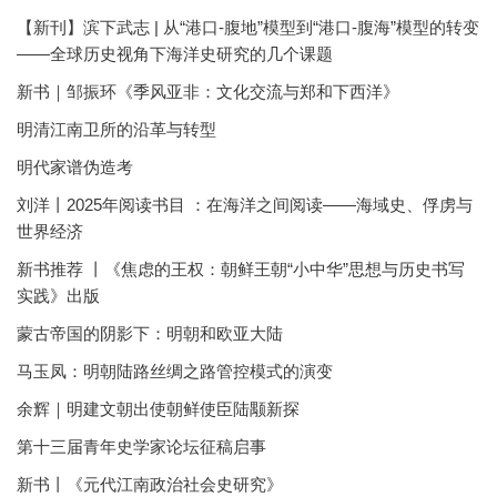
【新刊】滨下武志 | 从“港口-腹地”模型到“港口-腹海”模型的转变
——全球历史视角下海洋史研究的几个课题
新书｜邹振环《季风亚非：文化交流与郑和下西洋》
明清江南卫所的沿革与转型
明代家谱伪造考
刘洋丨2025年阅读书目 ：在海洋之间阅读——海域史、俘虏与
世界经济
新书推荐 丨《焦虑的王权：朝鲜王朝“小中华”思想与历史书写
实践》出版
蒙古帝国的阴影下：明朝和欧亚大陆
马玉凤：明朝陆路丝绸之路管控模式的演变
余辉｜明建文朝出使朝鲜使臣陆颙新探
第十三届青年史学家论坛征稿启事
新书丨《元代江南政治社会史研究》