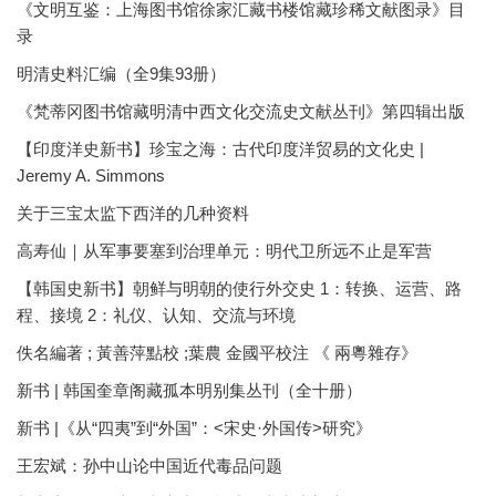
《文明互鉴：上海图书馆徐家汇藏书楼馆藏珍稀文献图录》目
录
明清史料汇编（全9集93册）
《梵蒂冈图书馆藏明清中西文化交流史文献丛刊》第四辑出版
【印度洋史新书】珍宝之海：古代印度洋贸易的文化史 |
Jeremy A. Simmons
关于三宝太监下西洋的几种资料
高寿仙｜从军事要塞到治理单元：明代卫所远不止是军营
【韩国史新书】朝鲜与明朝的使行外交史 1：转换、运营、路
程、接境 2：礼仪、认知、交流与环境
佚名編著 ; 黃善萍點校 ;葉農 金國平校注 《 兩粵雜存》
新书 | 韩国奎章阁藏孤本明别集丛刊（全十册）
新书 |《从“四夷”到“外国”：<宋史·外国传>研究》
王宏斌：孙中山论中国近代毒品问题