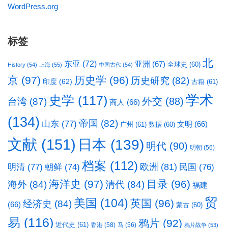
WordPress.org
标签
北
东亚
(72)
亚洲
(67)
全球史
(60)
History
(54)
上海
(55)
中国古代
(54)
京
(97)
历史学
(96)
历史研究
(82)
印度
(62)
古籍
(61)
学术
史学
(117)
台湾
(87)
外交
(88)
商人
(66)
(134)
帝国
(82)
山东
(77)
文明
(66)
广州
(61)
数据
(60)
文献
(151)
日本
(139)
明代
(90)
明朝
(56)
档案
(112)
明清
(77)
欧洲
(81)
民国
(76)
朝鲜
(74)
海洋史
(97)
目录
(96)
海外
(84)
清代
(84)
福建
贸
美国
(104)
英国
(96)
经济史
(84)
(66)
蒙古
(60)
易
(116)
鸦片
(92)
近代史
(61)
香港
(58)
马
(56)
鸦片战争
(53)