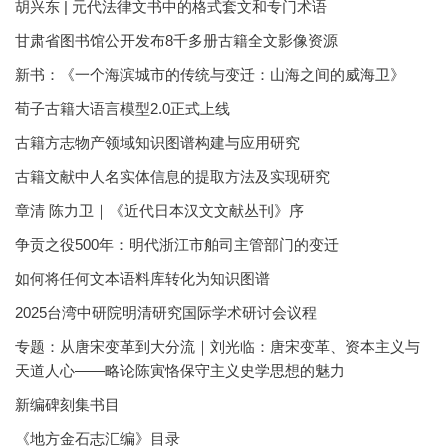
胡兴东 | 元代法律文书中的格式套文和专门术语
甘肃省图书馆公开发布8千多册古籍全文影像资源
新书：《一个海滨城市的传统与变迁：山海之间的威海卫》
荀子古籍大语言模型2.0正式上线
古籍方志物产领域知识图谱构建与应用研究
古籍文献中人名实体信息的提取方法及实现研究
章清 陈力卫｜《近代日本汉文文献丛刊》序
争贡之役500年：明代浙江市舶司主管部门的变迁
如何将任何文本语料库转化为知识图谱
2025台湾中研院明清研究国际学术研讨会议程
专题：从唐宋变革到大分流｜刘光临：唐宋变革、资本主义与
天道人心——略论陈寅恪保守主义史学思想的魅力
新编碑刻集书目
《地方金石志汇编》目录