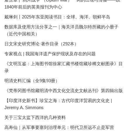
1840年前后的英美报刊为中心
戴琳剑丨2025年东亚阅读书目：全球、海洋、朝鲜半岛
数据库及使用方法分享之一｜海关洋员魏尔特所藏的小册子
（近代中国相关）
日文宋史研究博论·著作目录（292本）
专家视点 | 我国海洋遗产保护现状及存在的问题
《文明互鉴：上海图书馆徐家汇藏书楼馆藏珍稀文献图录》目
录
明清史料汇编（全9集93册）
《梵蒂冈图书馆藏明清中西文化交流史文献丛刊》第四辑出版
【印度洋史新书】珍宝之海：古代印度洋贸易的文化史 |
Jeremy A. Simmons
关于三宝太监下西洋的几种资料
高寿仙｜从军事要塞到治理单元：明代卫所远不止是军营