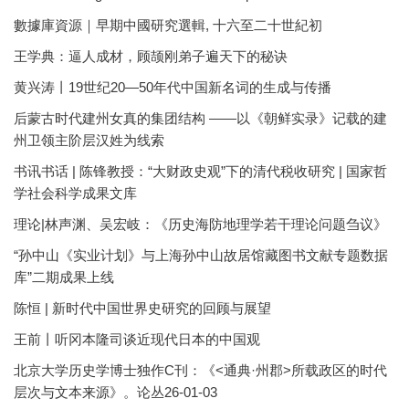
數據庫資源｜早期中國研究選輯, 十六至二十世紀初
王学典：逼人成材，顾颉刚弟子遍天下的秘诀
黄兴涛丨19世纪20—50年代中国新名词的生成与传播
后蒙古时代建州女真的集团结构 ——以《朝鲜实录》记载的建
州卫领主阶层汉姓为线索
书讯书话 | 陈锋教授：“大财政史观”下的清代税收研究 | 国家哲
学社会科学成果文库
理论|林声渊、吴宏岐：《历史海防地理学若干理论问题刍议》
“孙中山《实业计划》与上海孙中山故居馆藏图书文献专题数据
库”二期成果上线
陈恒 | 新时代中国世界史研究的回顾与展望
王前丨听冈本隆司谈近现代日本的中国观
北京大学历史学博士独作C刊：《<通典·州郡>所载政区的时代
层次与文本来源》。论丛26-01-03