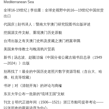
Mediterranean Sea
全球16-19世纪 | 李伯重：全球史视野中的16—19世纪中国丝货
出口
代国庆 | 刻书泽人：暨南大学澳门研究院图书出版评述
挖掘源文件文献、重现澳门历史原貌
台湾出版之有关澳门史料及庋藏之澳门档案举隅
美国来华传教士与晚清鸦片贸易
新书 | 汤志波、赵颖洁编《中国分省公藏古籍书目总录（1949
—2024）》出版
别再找了！最全的中国历史老照片数字资源导航（含台大、哈
佛、杜克等馆藏）
书评｜对《清朝开海》的评论与商榷
东京大学公布一批新的“琉球王国”文献
刊文 || 明代正德年间（1506—1521）浙江市舶司提举考论——
以张邦奇的两篇诗序为中心