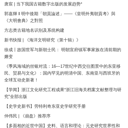
唐宸 | 当下我国古籍数字出版的发展趋势*
郭嘉輝 ‖ 明中後期「朝貢論述」——《皇明外夷朝貢考》與
《大明會典》之對照
方志类古籍地名识别及系统构建
新书快报 | 《海洋文明研究（第十辑）》
徐成丨故国世军与新朝士民： 明朝宣府镇军事家族在清前期的
嬗变
《季风海域的丝银对流：16—17世纪中西交往图景中的东亚移
民、贸易与文化》：国内罕见的明清中国、东南亚与西班牙的
全球互动史新著！
【学闻】浙江文化研究工程成果“浙江旧海关档案文献整理与研
究”全部出版
【史学史新书】劳特利奇东亚史学研究手册
仲伟民 | 《崩盘》推荐序
【多面相的近世中国】史料、语言和理论：元史研究世界性和