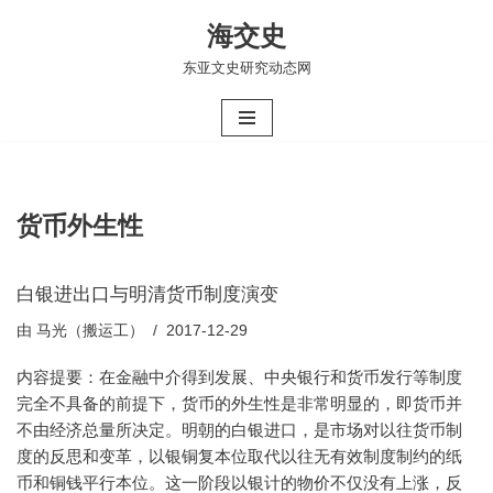
海交史
跳
东亚文史研究动态网
至
正
文
货币外生性
白银进出口与明清货币制度演变
由
马光（搬运工）
2017-12-29
内容提要：在金融中介得到发展、中央银行和货币发行等制度
完全不具备的前提下，货币的外生性是非常明显的，即货币并
不由经济总量所决定。明朝的白银进口，是市场对以往货币制
度的反思和变革，以银铜复本位取代以往无有效制度制约的纸
币和铜钱平行本位。这一阶段以银计的物价不仅没有上涨，反