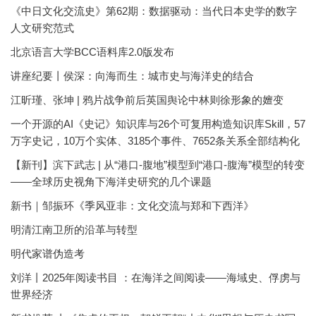
《中日文化交流史》第62期：数据驱动：当代日本史学的数字
人文研究范式
北京语言大学BCC语料库2.0版发布
讲座纪要丨侯深：向海而生：城市史与海洋史的结合
江昕瑾、张坤 | 鸦片战争前后英国舆论中林则徐形象的嬗变
一个开源的AI《史记》知识库与26个可复用构造知识库Skill，57
万字史记，10万个实体、3185个事件、7652条关系全部结构化
【新刊】滨下武志 | 从“港口-腹地”模型到“港口-腹海”模型的转变
——全球历史视角下海洋史研究的几个课题
新书｜邹振环《季风亚非：文化交流与郑和下西洋》
明清江南卫所的沿革与转型
明代家谱伪造考
刘洋丨2025年阅读书目 ：在海洋之间阅读——海域史、俘虏与
世界经济