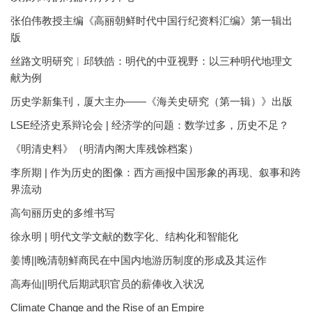
张伯伟教授主编《高丽朝鲜时代中国行纪资料汇编》第一辑出
版
丝路文明研究︱邱轶皓：明代的中亚视野：以三种明代地理文
献为例
历史学新集刊，厦大主办——《海关史研究（第一辑）》出版
LSE经济史系辩论会 | 经济学的问题：数学过多，历史不足？
《明清史料》（明清内阁大库残馀档案）
李所期 | 作为历史的图像：西方画报中国形象的再现、叙事和跨
界流动
高句丽历史的多维书写
徐永明 | 明代文学文献的数字化、结构化和智能化
姜博||晚清朝鲜商民在中国内地游历制度的形成及其运作
高寿仙||明代后期武职官员的薪俸收入状况
Climate Change and the Rise of an Empire