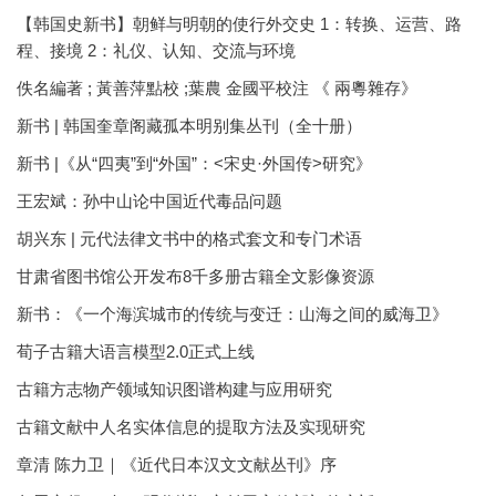
【韩国史新书】朝鲜与明朝的使行外交史 1：转换、运营、路
程、接境 2：礼仪、认知、交流与环境
佚名編著 ; 黃善萍點校 ;葉農 金國平校注 《 兩粵雜存》
新书 | 韩国奎章阁藏孤本明别集丛刊（全十册）
新书 |《从“四夷”到“外国”：<宋史·外国传>研究》
王宏斌：孙中山论中国近代毒品问题
胡兴东 | 元代法律文书中的格式套文和专门术语
甘肃省图书馆公开发布8千多册古籍全文影像资源
新书：《一个海滨城市的传统与变迁：山海之间的威海卫》
荀子古籍大语言模型2.0正式上线
古籍方志物产领域知识图谱构建与应用研究
古籍文献中人名实体信息的提取方法及实现研究
章清 陈力卫｜《近代日本汉文文献丛刊》序