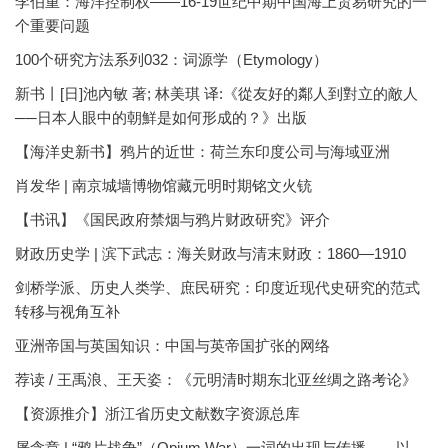
李伯重：海洋控制权——16-19世纪中期中国海上贸易研究的一
个重要问题
100个研究方法系列032：词源学（Etymology）
新书丨[日]池內敏 著; 林美琪 译:《從友好的鄰人到對立的敵人
──日本人眼中的朝鮮是如何形成的？》出版
【海洋史新书】鸦片的近世：荷兰东印度公司与海域亚洲
肖发华 | 南京城墙博物馆藏元明时期铭文火铳
【书讯】《国民政府禁烟与鸦片财政研究》评介
财政历史学 | 滨下武志：海关财政与清末财政：1860—1910
剑桥学派、历史人类学、庶民研究：印度近现代史研究的范式
转移与视角互补
亚洲帝国与英国知识：中国与英帝国扩张的网络
荐读 / 王禹浪、王天姿：《元明清时期东北亚丝绸之路考论》
【资源推介】浙江省历史文献数字资源总库
屠含章 | “鸦片战争”（Opium War）一词的出现与传播——以