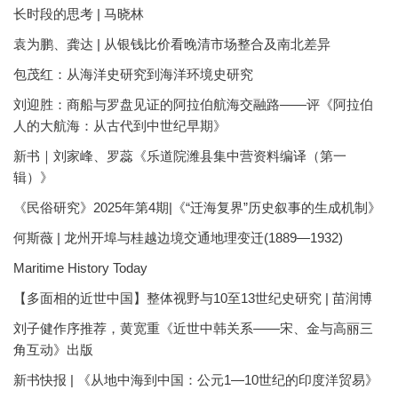
长时段的思考 | 马晓林
袁为鹏、龚达 | 从银钱比价看晚清市场整合及南北差异
包茂红：从海洋史研究到海洋环境史研究
刘迎胜：商船与罗盘见证的阿拉伯航海交融路——评《阿拉伯
人的大航海：从古代到中世纪早期》
新书｜刘家峰、罗蕊《乐道院潍县集中营资料编译（第一
辑）》
《民俗研究》2025年第4期|《“迁海复界”历史叙事的生成机制》
何斯薇 | 龙州开埠与桂越边境交通地理变迁(1889—1932)
Maritime History Today
【多面相的近世中国】整体视野与10至13世纪史研究 | 苗润博
刘子健作序推荐，黄宽重《近世中韩关系——宋、金与高丽三
角互动》出版
新书快报 | 《从地中海到中国：公元1—10世纪的印度洋贸易》