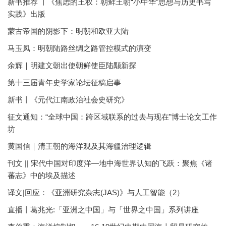
新书推荐 丨《焦虑的王权：朝鲜王朝“小中华”思想与历史书写
实践》出版
蒙古帝国的阴影下：明朝和欧亚大陆
马玉凤：明朝陆路丝绸之路管控模式的演变
余辉｜明建文朝出使朝鲜使臣陆颙新探
第十三届青年史学家论坛征稿启事
新书丨《元代江南政治社会史研究》
征文通知：“全球中国：跨区域联系的过去与现在”博士论文工作
坊
黄国信｜清王朝的海洋观及其海疆治理逻辑
刊文 || 宋代中国对印度洋—地中海世界认知的飞跃：聚焦《诸
蕃志》中的埃及描述
译文|回应：《亚洲研究杂志(JAS)》与人工智能（2）
直播丨葛兆光:「亚洲之中国」与「世界之中国」系列讲座