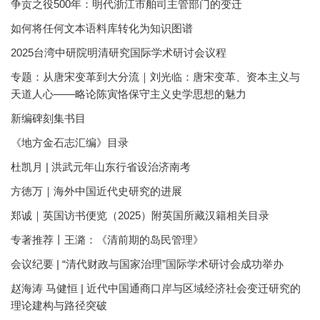
争贡之役500年：明代浙江市舶司主管部门的变迁
如何将任何文本语料库转化为知识图谱
2025台湾中研院明清研究国际学术研讨会议程
专题：从唐宋变革到大分流｜刘光临：唐宋变革、资本主义与
天道人心——略论陈寅恪保守主义史学思想的魅力
新编碑刻集书目
《地方金石志汇编》目录
杜凯月 | 洪武元年山东行省设治济南考
方徳万｜海外中国近代史研究的进展
郑诚｜英国访书便览（2025）附英国所藏汉籍相关目录
专著推荐丨王潞：《清前期的岛民管理》
会议纪要 | “清代财政与国家治理”国际学术研讨会成功举办
赵海涛 马健恒 | 近代中国通商口岸与区域经济社会变迁研究的
理论建构与路径突破