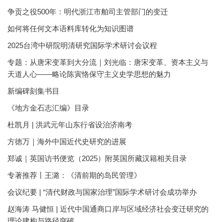
争贡之役500年：明代浙江市舶司主管部门的变迁
如何将任何文本语料库转化为知识图谱
2025台湾中研院明清研究国际学术研讨会议程
专题：从唐宋变革到大分流｜刘光临：唐宋变革、资本主义与
天道人心——略论陈寅恪保守主义史学思想的魅力
新编碑刻集书目
《地方金石志汇编》目录
杜凯月 | 洪武元年山东行省设治济南考
方徳万｜海外中国近代史研究的进展
郑诚｜英国访书便览（2025）附英国所藏汉籍相关目录
专著推荐丨王潞：《清前期的岛民管理》
会议纪要 | “清代财政与国家治理”国际学术研讨会成功举办
赵海涛 马健恒 | 近代中国通商口岸与区域经济社会变迁研究的
理论建构与路径突破