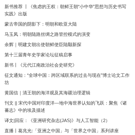
新书推荐 丨《焦虑的王权：朝鲜王朝“小中华”思想与历史书写
实践》出版
蒙古帝国的阴影下：明朝和欧亚大陆
马玉凤：明朝陆路丝绸之路管控模式的演变
余辉｜明建文朝出使朝鲜使臣陆颙新探
第十三届青年史学家论坛征稿启事
新书丨《元代江南政治社会史研究》
征文通知：“全球中国：跨区域联系的过去与现在”博士论文工作
坊
黄国信｜清王朝的海洋观及其海疆治理逻辑
刊文 || 宋代中国对印度洋—地中海世界认知的飞跃：聚焦《诸
蕃志》中的埃及描述
译文|回应：《亚洲研究杂志(JAS)》与人工智能（2）
直播丨葛兆光:「亚洲之中国」与「世界之中国」系列讲座