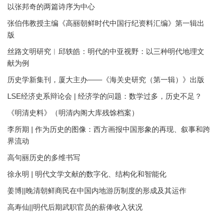
以张邦奇的两篇诗序为中心
张伯伟教授主编《高丽朝鲜时代中国行纪资料汇编》第一辑出
版
丝路文明研究︱邱轶皓：明代的中亚视野：以三种明代地理文
献为例
历史学新集刊，厦大主办——《海关史研究（第一辑）》出版
LSE经济史系辩论会 | 经济学的问题：数学过多，历史不足？
《明清史料》（明清内阁大库残馀档案）
李所期 | 作为历史的图像：西方画报中国形象的再现、叙事和跨
界流动
高句丽历史的多维书写
徐永明 | 明代文学文献的数字化、结构化和智能化
姜博||晚清朝鲜商民在中国内地游历制度的形成及其运作
高寿仙||明代后期武职官员的薪俸收入状况