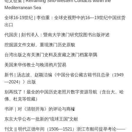
论文征集 | Reframing Sino-Western Contacts within the
Mediterranean Sea
全球16-19世纪 | 李伯重：全球史视野中的16—19世纪中国丝货
出口
代国庆 | 刻书泽人：暨南大学澳门研究院图书出版评述
挖掘源文件文献、重现澳门历史原貌
台湾出版之有关澳门史料及庋藏之澳门档案举隅
美国来华传教士与晚清鸦片贸易
新书 | 汤志波、赵颖洁编《中国分省公藏古籍书目总录（1949
—2024）》出版
别再找了！最全的中国历史老照片数字资源导航（含台大、哈
佛、杜克等馆藏）
书评｜对《清朝开海》的评论与商榷
东京大学公布一批新的“琉球王国”文献
刊文 || 明代正德年间（1506—1521）浙江市舶司提举考论——