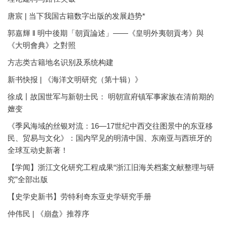
唐宸 | 当下我国古籍数字出版的发展趋势*
郭嘉輝 ‖ 明中後期「朝貢論述」——《皇明外夷朝貢考》與
《大明會典》之對照
方志类古籍地名识别及系统构建
新书快报 | 《海洋文明研究（第十辑）》
徐成丨故国世军与新朝士民： 明朝宣府镇军事家族在清前期的
嬗变
《季风海域的丝银对流：16—17世纪中西交往图景中的东亚移
民、贸易与文化》：国内罕见的明清中国、东南亚与西班牙的
全球互动史新著！
【学闻】浙江文化研究工程成果“浙江旧海关档案文献整理与研
究”全部出版
【史学史新书】劳特利奇东亚史学研究手册
仲伟民 | 《崩盘》推荐序