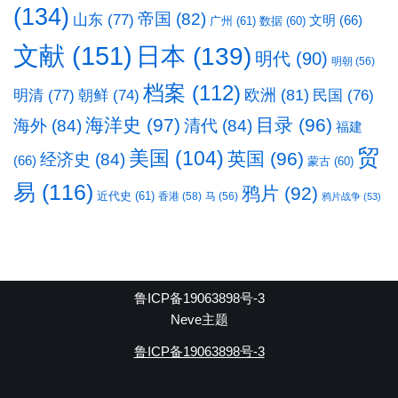
(134)
帝国
(82)
山东
(77)
文明
(66)
广州
(61)
数据
(60)
文献
(151)
日本
(139)
明代
(90)
明朝
(56)
档案
(112)
明清
(77)
欧洲
(81)
民国
(76)
朝鲜
(74)
海洋史
(97)
目录
(96)
海外
(84)
清代
(84)
福建
贸
美国
(104)
英国
(96)
经济史
(84)
(66)
蒙古
(60)
易
(116)
鸦片
(92)
近代史
(61)
香港
(58)
马
(56)
鸦片战争
(53)
鲁ICP备19063898号-3
Neve主题
鲁ICP备19063898号-3