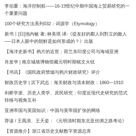
李伯重：海洋控制权——16-19世纪中期中国海上贸易研究的一
个重要问题
100个研究方法系列032：词源学（Etymology）
新书丨[日]池內敏 著; 林美琪 译:《從友好的鄰人到對立的敵人
──日本人眼中的朝鮮是如何形成的？》出版
【海洋史新书】鸦片的近世：荷兰东印度公司与海域亚洲
肖发华 | 南京城墙博物馆藏元明时期铭文火铳
【书讯】《国民政府禁烟与鸦片财政研究》评介
财政历史学 | 滨下武志：海关财政与清末财政：1860—1910
剑桥学派、历史人类学、庶民研究：印度近现代史研究的范式
转移与视角互补
亚洲帝国与英国知识：中国与英帝国扩张的网络
荐读 / 王禹浪、王天姿：《元明清时期东北亚丝绸之路考论》
【资源推介】浙江省历史文献数字资源总库