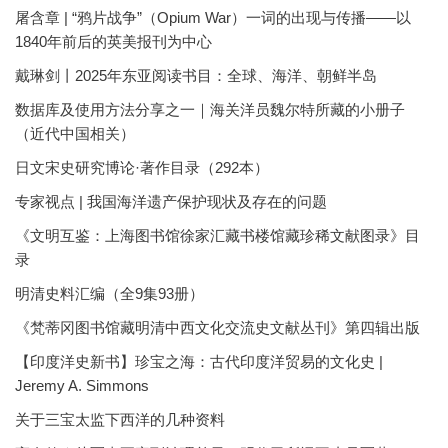
屠含章 | “鸦片战争”（Opium War）一词的出现与传播——以
1840年前后的英美报刊为中心
戴琳剑丨2025年东亚阅读书目：全球、海洋、朝鲜半岛
数据库及使用方法分享之一｜海关洋员魏尔特所藏的小册子
（近代中国相关）
日文宋史研究博论·著作目录（292本）
专家视点 | 我国海洋遗产保护现状及存在的问题
《文明互鉴：上海图书馆徐家汇藏书楼馆藏珍稀文献图录》目
录
明清史料汇编（全9集93册）
《梵蒂冈图书馆藏明清中西文化交流史文献丛刊》第四辑出版
【印度洋史新书】珍宝之海：古代印度洋贸易的文化史 |
Jeremy A. Simmons
关于三宝太监下西洋的几种资料