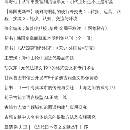
高寿仙｜从军事要塞到治理单元：明代卫所远不止是军营
【韩国史新书】朝鲜与明朝的使行外交史 1：转换、运营、路
程、接境 2：礼仪、认知、交流与环境
佚名編著 ; 黃善萍點校 ;葉農 金國平校注 《 兩粵雜存》
新书 | 韩国奎章阁藏孤本明别集丛刊（全十册）
新书 |《从“四夷”到“外国”：<宋史·外国传>研究》
王宏斌：孙中山论中国近代毒品问题
胡兴东 | 元代法律文书中的格式套文和专门术语
甘肃省图书馆公开发布8千多册古籍全文影像资源
新书：《一个海滨城市的传统与变迁：山海之间的威海卫》
荀子古籍大语言模型2.0正式上线
古籍方志物产领域知识图谱构建与应用研究
古籍文献中人名实体信息的提取方法及实现研究
章清 陈力卫｜《近代日本汉文文献丛刊》序