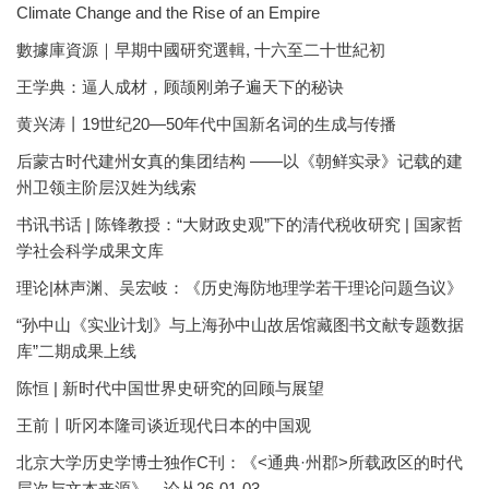
Climate Change and the Rise of an Empire
數據庫資源｜早期中國研究選輯, 十六至二十世紀初
王学典：逼人成材，顾颉刚弟子遍天下的秘诀
黄兴涛丨19世纪20—50年代中国新名词的生成与传播
后蒙古时代建州女真的集团结构 ——以《朝鲜实录》记载的建
州卫领主阶层汉姓为线索
书讯书话 | 陈锋教授：“大财政史观”下的清代税收研究 | 国家哲
学社会科学成果文库
理论|林声渊、吴宏岐：《历史海防地理学若干理论问题刍议》
“孙中山《实业计划》与上海孙中山故居馆藏图书文献专题数据
库”二期成果上线
陈恒 | 新时代中国世界史研究的回顾与展望
王前丨听冈本隆司谈近现代日本的中国观
北京大学历史学博士独作C刊：《<通典·州郡>所载政区的时代
层次与文本来源》。论丛26-01-03