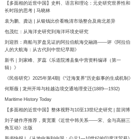
【多面相的近世中国】史料、语言和理论：元史研究世界性和
长时段的思考 | 马晓林
袁为鹏、龚达 | 从银钱比价看晚清市场整合及南北差异
包茂红：从海洋史研究到海洋环境史研究
刘迎胜：商船与罗盘见证的阿拉伯航海交融路——评《阿拉伯
人的大航海：从古代到中世纪早期》
新书｜刘家峰、罗蕊《乐道院潍县集中营资料编译（第一
辑）》
《民俗研究》2025年第4期|《“迁海复界”历史叙事的生成机制》
何斯薇 | 龙州开埠与桂越边境交通地理变迁(1889—1932)
Maritime History Today
【多面相的近世中国】整体视野与10至13世纪史研究 | 苗润博
刘子健作序推荐，黄宽重《近世中韩关系——宋、金与高丽三
角互动》出版
新书快报 | 《从地中海到中国：公元1—10世纪的印度洋贸易》