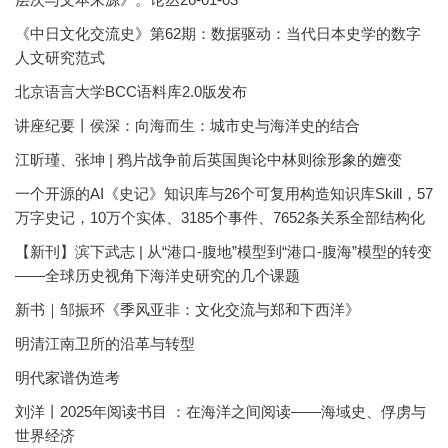
《中日文化交流史》第62期：数据驱动：当代日本史学的数字
人文研究范式
北京语言大学BCC语料库2.0版发布
讲座纪要丨侯深：向海而生：城市史与海洋史的结合
江昕瑾、张坤 | 鸦片战争前后英国舆论中林则徐形象的嬗变
一个开源的AI《史记》知识库与26个可复用构造知识库Skill，57
万字史记，10万个实体、3185个事件、7652条关系全部结构化
【新刊】滨下武志 | 从“港口-腹地”模型到“港口-腹海”模型的转变
——全球历史视角下海洋史研究的几个课题
新书｜邹振环《季风亚非：文化交流与郑和下西洋》
明清江南卫所的沿革与转型
明代家谱伪造考
刘洋丨2025年阅读书目 ：在海洋之间阅读——海域史、俘虏与
世界经济