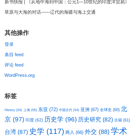
新书快报 | 《从地中海到中国：公元1—10世纪的印度洋贸易》
草原与大海的对话——辽代的海疆与海上交通
其他操作
登录
条目 feed
评论 feed
WordPress.org
标签
北
东亚
(72)
亚洲
(67)
全球史
(60)
History
(54)
上海
(55)
中国古代
(54)
京
(97)
历史学
(96)
历史研究
(82)
印度
(62)
古籍
(61)
学术
史学
(117)
台湾
(87)
外交
(88)
商人
(66)