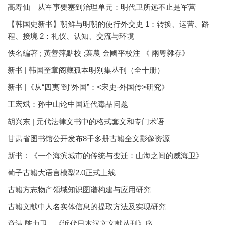
高寿仙｜从军事要塞到治理单元：明代卫所远不止是军营
【韩国史新书】朝鲜与明朝的使行外交史 1：转换、运营、路
程、接境 2：礼仪、认知、交流与环境
佚名編著 ; 黃善萍點校 ;葉農 金國平校注 《 兩粵雜存》
新书 | 韩国奎章阁藏孤本明别集丛刊（全十册）
新书 |《从“四夷”到“外国”：<宋史·外国传>研究》
王宏斌：孙中山论中国近代毒品问题
胡兴东 | 元代法律文书中的格式套文和专门术语
甘肃省图书馆公开发布8千多册古籍全文影像资源
新书：《一个海滨城市的传统与变迁：山海之间的威海卫》
荀子古籍大语言模型2.0正式上线
古籍方志物产领域知识图谱构建与应用研究
古籍文献中人名实体信息的提取方法及实现研究
章清 陈力卫｜《近代日本汉文文献丛刊》序