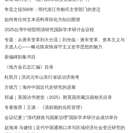
争贡之役500年：明代浙江市舶司主管部门的变迁
如何将任何文本语料库转化为知识图谱
2025台湾中研院明清研究国际学术研讨会议程
专题：从唐宋变革到大分流｜刘光临：唐宋变革、资本主义与
天道人心——略论陈寅恪保守主义史学思想的魅力
新编碑刻集书目
《地方金石志汇编》目录
杜凯月 | 洪武元年山东行省设治济南考
方徳万｜海外中国近代史研究的进展
郑诚｜英国访书便览（2025）附英国所藏汉籍相关目录
专著推荐丨王潞：《清前期的岛民管理》
会议纪要 | “清代财政与国家治理”国际学术研讨会成功举办
赵海涛 马健恒 | 近代中国通商口岸与区域经济社会变迁研究的