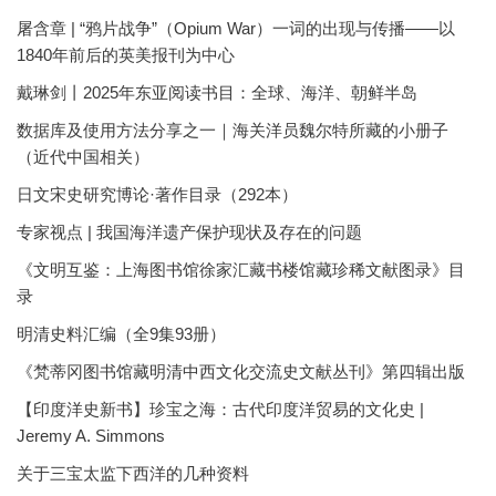
屠含章 | “鸦片战争”（Opium War）一词的出现与传播——以
1840年前后的英美报刊为中心
戴琳剑丨2025年东亚阅读书目：全球、海洋、朝鲜半岛
数据库及使用方法分享之一｜海关洋员魏尔特所藏的小册子
（近代中国相关）
日文宋史研究博论·著作目录（292本）
专家视点 | 我国海洋遗产保护现状及存在的问题
《文明互鉴：上海图书馆徐家汇藏书楼馆藏珍稀文献图录》目
录
明清史料汇编（全9集93册）
《梵蒂冈图书馆藏明清中西文化交流史文献丛刊》第四辑出版
【印度洋史新书】珍宝之海：古代印度洋贸易的文化史 |
Jeremy A. Simmons
关于三宝太监下西洋的几种资料