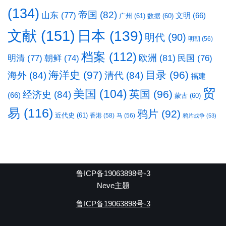
(134)
帝国
(82)
山东
(77)
文明
(66)
广州
(61)
数据
(60)
文献
(151)
日本
(139)
明代
(90)
明朝
(56)
档案
(112)
明清
(77)
欧洲
(81)
民国
(76)
朝鲜
(74)
海洋史
(97)
目录
(96)
海外
(84)
清代
(84)
福建
贸
美国
(104)
英国
(96)
经济史
(84)
(66)
蒙古
(60)
易
(116)
鸦片
(92)
近代史
(61)
香港
(58)
马
(56)
鸦片战争
(53)
鲁ICP备19063898号-3
Neve主题
鲁ICP备19063898号-3