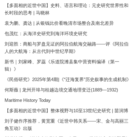
【多面相的近世中国】史料、语言和理论：元史研究世界性和
长时段的思考 | 马晓林
袁为鹏、龚达 | 从银钱比价看晚清市场整合及南北差异
包茂红：从海洋史研究到海洋环境史研究
刘迎胜：商船与罗盘见证的阿拉伯航海交融路——评《阿拉伯
人的大航海：从古代到中世纪早期》
新书｜刘家峰、罗蕊《乐道院潍县集中营资料编译（第一
辑）》
《民俗研究》2025年第4期|《“迁海复界”历史叙事的生成机制》
何斯薇 | 龙州开埠与桂越边境交通地理变迁(1889—1932)
Maritime History Today
【多面相的近世中国】整体视野与10至13世纪史研究 | 苗润博
刘子健作序推荐，黄宽重《近世中韩关系——宋、金与高丽三
角互动》出版