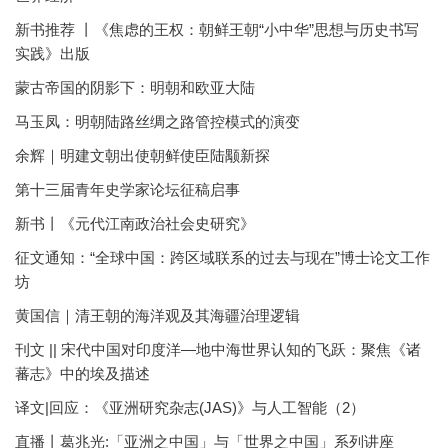
新书推荐 丨《焦虑的王权：朝鲜王朝“小中华”思想与历史书写
实践》出版
蒙古帝国的阴影下：明朝和欧亚大陆
马玉凤：明朝陆路丝绸之路管控模式的演变
余辉｜明建文朝出使朝鲜使臣陆颙新探
第十三届青年史学家论坛征稿启事
新书丨《元代江南政治社会史研究》
征文通知：“全球中国：跨区域联系的过去与现在”博士论文工作
坊
黄国信｜清王朝的海洋观及其海疆治理逻辑
刊文 || 宋代中国对印度洋—地中海世界认知的飞跃：聚焦《诸
蕃志》中的埃及描述
译文|回应：《亚洲研究杂志(JAS)》与人工智能（2）
直播丨葛兆光:「亚洲之中国」与「世界之中国」系列讲座