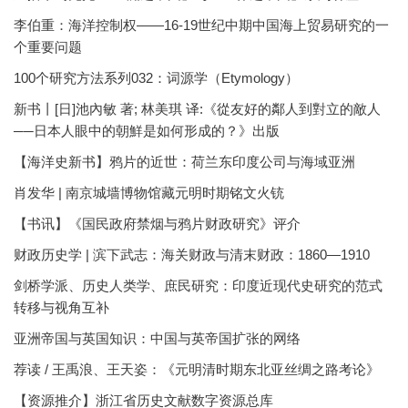
李伯重：海洋控制权——16-19世纪中期中国海上贸易研究的一
个重要问题
100个研究方法系列032：词源学（Etymology）
新书丨[日]池內敏 著; 林美琪 译:《從友好的鄰人到對立的敵人
──日本人眼中的朝鮮是如何形成的？》出版
【海洋史新书】鸦片的近世：荷兰东印度公司与海域亚洲
肖发华 | 南京城墙博物馆藏元明时期铭文火铳
【书讯】《国民政府禁烟与鸦片财政研究》评介
财政历史学 | 滨下武志：海关财政与清末财政：1860—1910
剑桥学派、历史人类学、庶民研究：印度近现代史研究的范式
转移与视角互补
亚洲帝国与英国知识：中国与英帝国扩张的网络
荐读 / 王禹浪、王天姿：《元明清时期东北亚丝绸之路考论》
【资源推介】浙江省历史文献数字资源总库