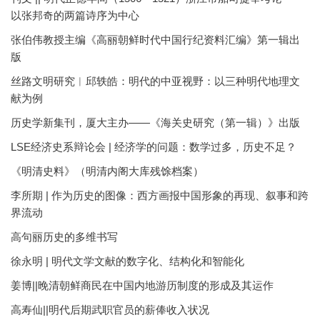
以张邦奇的两篇诗序为中心
张伯伟教授主编《高丽朝鲜时代中国行纪资料汇编》第一辑出
版
丝路文明研究︱邱轶皓：明代的中亚视野：以三种明代地理文
献为例
历史学新集刊，厦大主办——《海关史研究（第一辑）》出版
LSE经济史系辩论会 | 经济学的问题：数学过多，历史不足？
《明清史料》（明清内阁大库残馀档案）
李所期 | 作为历史的图像：西方画报中国形象的再现、叙事和跨
界流动
高句丽历史的多维书写
徐永明 | 明代文学文献的数字化、结构化和智能化
姜博||晚清朝鲜商民在中国内地游历制度的形成及其运作
高寿仙||明代后期武职官员的薪俸收入状况