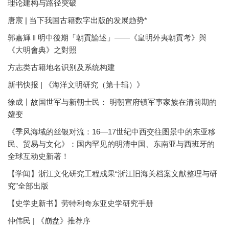
理论建构与路径突破
唐宸 | 当下我国古籍数字出版的发展趋势*
郭嘉輝 ‖ 明中後期「朝貢論述」——《皇明外夷朝貢考》與
《大明會典》之對照
方志类古籍地名识别及系统构建
新书快报 | 《海洋文明研究（第十辑）》
徐成丨故国世军与新朝士民： 明朝宣府镇军事家族在清前期的
嬗变
《季风海域的丝银对流：16—17世纪中西交往图景中的东亚移
民、贸易与文化》：国内罕见的明清中国、东南亚与西班牙的
全球互动史新著！
【学闻】浙江文化研究工程成果“浙江旧海关档案文献整理与研
究”全部出版
【史学史新书】劳特利奇东亚史学研究手册
仲伟民 | 《崩盘》推荐序