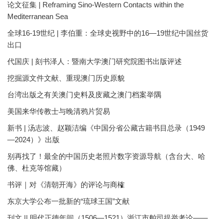
论文征集 | Reframing Sino-Western Contacts within the
Mediterranean Sea
全球16-19世纪 | 李伯重：全球史视野中的16—19世纪中国丝货
出口
代国庆 | 刻书泽人：暨南大学澳门研究院图书出版评述
挖掘源文件文献、重现澳门历史原貌
台湾出版之有关澳门史料及庋藏之澳门档案举隅
美国来华传教士与晚清鸦片贸易
新书 | 汤志波、赵颖洁编《中国分省公藏古籍书目总录（1949
—2024）》出版
别再找了！最全的中国历史老照片数字资源导航（含台大、哈
佛、杜克等馆藏）
书评｜对《清朝开海》的评论与商榷
东京大学公布一批新的“琉球王国”文献
刊文 || 明代正德年间（1506—1521）浙江市舶司提举考论——