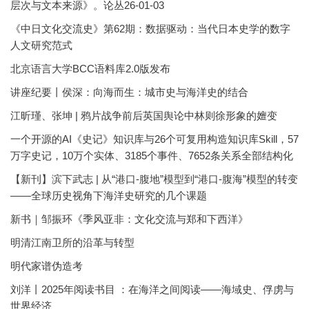
层次与文本来源》。论丛26-01-03
《中日文化交流史》第62期：数据驱动：当代日本史学的数字
人文研究范式
北京语言大学BCC语料库2.0版发布
讲座纪要丨侯深：向海而生：城市史与海洋史的结合
江昕瑾、张坤 | 鸦片战争前后英国舆论中林则徐形象的嬗变
一个开源的AI《史记》知识库与26个可复用构造知识库Skill，57
万字史记，10万个实体、3185个事件、7652条关系全部结构化
【新刊】滨下武志 | 从“港口-腹地”模型到“港口-腹海”模型的转变
——全球历史视角下海洋史研究的几个课题
新书｜邹振环《季风亚非：文化交流与郑和下西洋》
明清江南卫所的沿革与转型
明代家谱伪造考
刘洋丨2025年阅读书目 ：在海洋之间阅读——海域史、俘虏与
世界经济