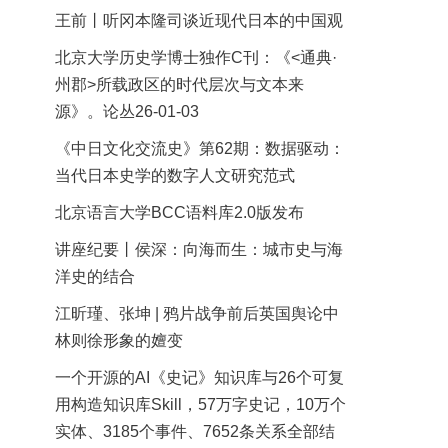
王前丨听冈本隆司谈近现代日本的中国观
北京大学历史学博士独作C刊：《<通典·
州郡>所载政区的时代层次与文本来
源》。论丛26-01-03
《中日文化交流史》第62期：数据驱动：
当代日本史学的数字人文研究范式
北京语言大学BCC语料库2.0版发布
讲座纪要丨侯深：向海而生：城市史与海
洋史的结合
江昕瑾、张坤 | 鸦片战争前后英国舆论中
林则徐形象的嬗变
一个开源的AI《史记》知识库与26个可复
用构造知识库Skill，57万字史记，10万个
实体、3185个事件、7652条关系全部结