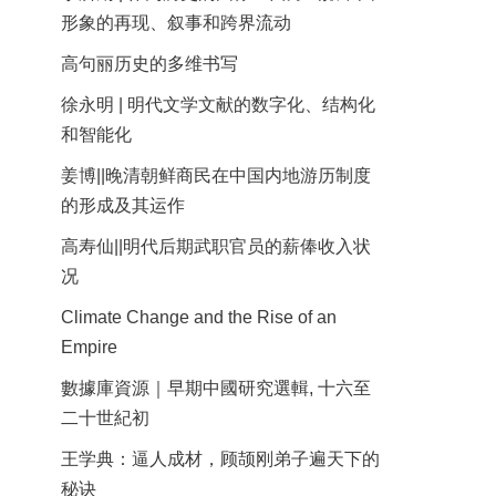
形象的再现、叙事和跨界流动
高句丽历史的多维书写
徐永明 | 明代文学文献的数字化、结构化
和智能化
姜博||晚清朝鲜商民在中国内地游历制度
的形成及其运作
高寿仙||明代后期武职官员的薪俸收入状
况
Climate Change and the Rise of an
Empire
數據庫資源｜早期中國研究選輯, 十六至
二十世紀初
王学典：逼人成材，顾颉刚弟子遍天下的
秘诀