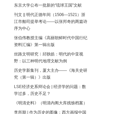
东京大学公布一批新的“琉球王国”文献
刊文 || 明代正德年间（1506—1521）浙
江市舶司提举考论——以张邦奇的两篇诗
序为中心
张伯伟教授主编《高丽朝鲜时代中国行纪
资料汇编》第一辑出版
丝路文明研究︱邱轶皓：明代的中亚视
野：以三种明代地理文献为例
历史学新集刊，厦大主办——《海关史研
究（第一辑）》出版
LSE经济史系辩论会 | 经济学的问题：数
学过多，历史不足？
《明清史料》（明清内阁大库残馀档案）
李所期 | 作为历史的图像：西方画报中国