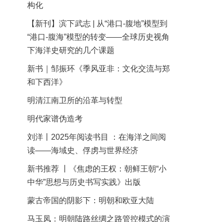
构化
【新刊】滨下武志 | 从“港口-腹地”模型到
“港口-腹海”模型的转变——全球历史视角
下海洋史研究的几个课题
新书｜邹振环《季风亚非：文化交流与郑
和下西洋》
明清江南卫所的沿革与转型
明代家谱伪造考
刘洋丨2025年阅读书目 ：在海洋之间阅
读——海域史、俘虏与世界经济
新书推荐 丨《焦虑的王权：朝鲜王朝“小
中华”思想与历史书写实践》出版
蒙古帝国的阴影下：明朝和欧亚大陆
马玉凤：明朝陆路丝绸之路管控模式的演