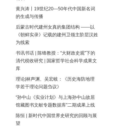
黄兴涛丨19世纪20—50年代中国新名词
的生成与传播
后蒙古时代建州女真的集团结构 ——以
《朝鲜实录》记载的建州卫领主阶层汉姓
为线索
书讯书话 | 陈锋教授：“大财政史观”下的
清代税收研究 | 国家哲学社会科学成果文
库
理论|林声渊、吴宏岐：《历史海防地理
学若干理论问题刍议》
“孙中山《实业计划》与上海孙中山故居
馆藏图书文献专题数据库”二期成果上线
陈恒 | 新时代中国世界史研究的回顾与展
望