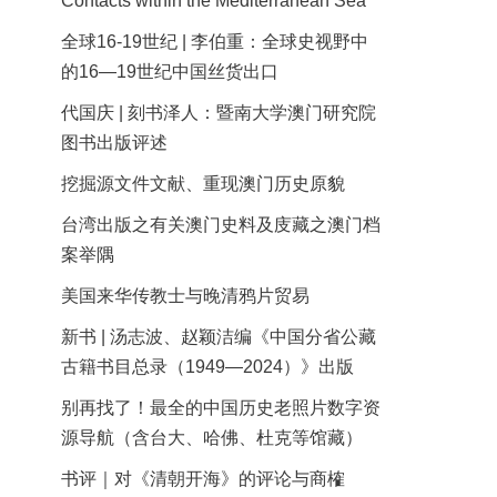
Contacts within the Mediterranean Sea
全球16-19世纪 | 李伯重：全球史视野中
的16—19世纪中国丝货出口
代国庆 | 刻书泽人：暨南大学澳门研究院
图书出版评述
挖掘源文件文献、重现澳门历史原貌
台湾出版之有关澳门史料及庋藏之澳门档
案举隅
美国来华传教士与晚清鸦片贸易
新书 | 汤志波、赵颖洁编《中国分省公藏
古籍书目总录（1949—2024）》出版
别再找了！最全的中国历史老照片数字资
源导航（含台大、哈佛、杜克等馆藏）
书评｜对《清朝开海》的评论与商榷