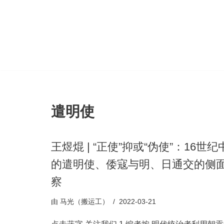
跳
至
正
文
遣明使
王煜焜 | “正使”抑或“伪使”：16世纪
的遣明使、倭寇与明、日通交的侧
察
由
马光（搬运工）
2022-03-21