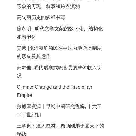
形象的再现、叙事和跨界流动
高句丽历史的多维书写
徐永明 | 明代文学文献的数字化、结构化
和智能化
姜博||晚清朝鲜商民在中国内地游历制度
的形成及其运作
高寿仙||明代后期武职官员的薪俸收入状
况
Climate Change and the Rise of an
Empire
數據庫資源｜早期中國研究選輯, 十六至
二十世紀初
王学典：逼人成材，顾颉刚弟子遍天下的
秘诀