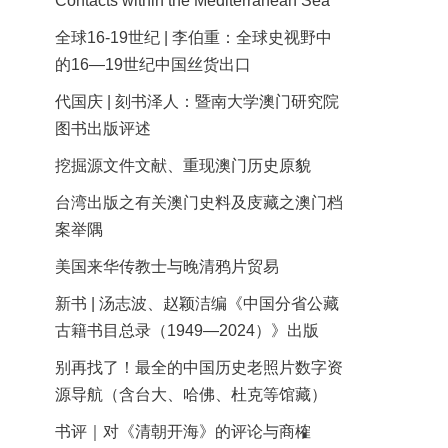
Contacts within the Mediterranean Sea
全球16-19世纪 | 李伯重：全球史视野中
的16—19世纪中国丝货出口
代国庆 | 刻书泽人：暨南大学澳门研究院
图书出版评述
挖掘源文件文献、重现澳门历史原貌
台湾出版之有关澳门史料及庋藏之澳门档
案举隅
美国来华传教士与晚清鸦片贸易
新书 | 汤志波、赵颖洁编《中国分省公藏
古籍书目总录（1949—2024）》出版
别再找了！最全的中国历史老照片数字资
源导航（含台大、哈佛、杜克等馆藏）
书评｜对《清朝开海》的评论与商榷