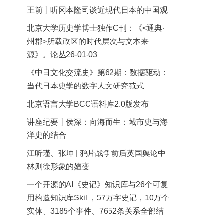
王前丨听冈本隆司谈近现代日本的中国观
北京大学历史学博士独作C刊：《<通典·
州郡>所载政区的时代层次与文本来
源》。论丛26-01-03
《中日文化交流史》第62期：数据驱动：
当代日本史学的数字人文研究范式
北京语言大学BCC语料库2.0版发布
讲座纪要丨侯深：向海而生：城市史与海
洋史的结合
江昕瑾、张坤 | 鸦片战争前后英国舆论中
林则徐形象的嬗变
一个开源的AI《史记》知识库与26个可复
用构造知识库Skill，57万字史记，10万个
实体、3185个事件、7652条关系全部结