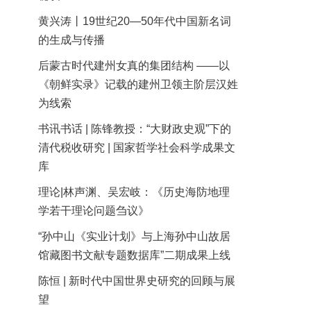
黄兴涛丨19世纪20—50年代中国新名词
的生成与传播
后蒙古时代建州女真的集团结构 ——以
《朝鲜实录》记载的建州卫领主阶层汉姓
为线索
书讯书话 | 陈锋教授：“大财政史观”下的
清代税收研究 | 国家哲学社会科学成果文
库
理论|林声渊、吴宏岐：《历史海防地理
学若干理论问题刍议》
“孙中山《实业计划》与上海孙中山故居
馆藏图书文献专题数据库”二期成果上线
陈恒 | 新时代中国世界史研究的回顾与展
望