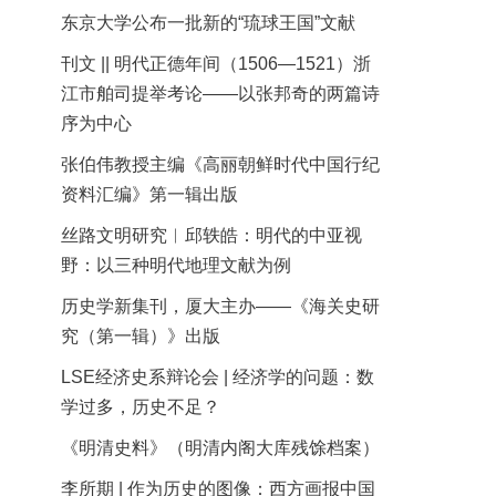
东京大学公布一批新的“琉球王国”文献
刊文 || 明代正德年间（1506—1521）浙
江市舶司提举考论——以张邦奇的两篇诗
序为中心
张伯伟教授主编《高丽朝鲜时代中国行纪
资料汇编》第一辑出版
丝路文明研究︱邱轶皓：明代的中亚视
野：以三种明代地理文献为例
历史学新集刊，厦大主办——《海关史研
究（第一辑）》出版
LSE经济史系辩论会 | 经济学的问题：数
学过多，历史不足？
《明清史料》（明清内阁大库残馀档案）
李所期 | 作为历史的图像：西方画报中国