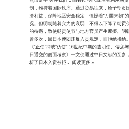
点击蓝字 关注我们 1 编者按 明代统治者利用朝
制，维持着国际秩序。通过贸易往来，给予朝贡
济利益，保障地区安全稳定，憧憬着“万国来朝”
况。但明朝随着实力的衰弱，不得以下降了朝贡
的待遇，致使朝贡使节与地方官员产生摩擦。明
曾多次，因日本使团违反入贡规定，而拒绝接纳
《“正使”抑或“伪使”:16世纪中期的遣明使、倭寇
日通交的侧面考察》一文便通过中日文献的互参
析了日本入贡被拒…
阅读更多 »