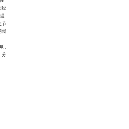
贡体
国经
的盛
使节
朝就
。
与明、
，分