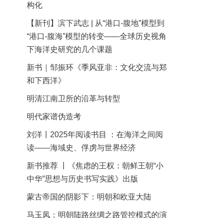
构化
【新刊】滨下武志 | 从“港口-腹地”模型到
“港口-腹海”模型的转变——全球历史视角
下海洋史研究的几个课题
新书｜邹振环《季风亚非：文化交流与郑
和下西洋》
明清江南卫所的沿革与转型
明代家谱伪造考
刘洋丨2025年阅读书目 ：在海洋之间阅
读——海域史、俘虏与世界经济
新书推荐 丨《焦虑的王权：朝鲜王朝“小
中华”思想与历史书写实践》出版
蒙古帝国的阴影下：明朝和欧亚大陆
马玉凤：明朝陆路丝绸之路管控模式的演