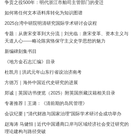
争贡之役500年：明代浙江市舶司主管部门的变迁
如何将任何文本语料库转化为知识图谱
2025台湾中研院明清研究国际学术研讨会议程
专题：从唐宋变革到大分流｜刘光临：唐宋变革、资本主义与
天道人心——略论陈寅恪保守主义史学思想的魅力
新编碑刻集书目
《地方金石志汇编》目录
杜凯月 | 洪武元年山东行省设治济南考
方徳万｜海外中国近代史研究的进展
郑诚｜英国访书便览（2025）附英国所藏汉籍相关目录
专著推荐丨王潞：《清前期的岛民管理》
会议纪要 | “清代财政与国家治理”国际学术研讨会成功举办
赵海涛 马健恒 | 近代中国通商口岸与区域经济社会变迁研究的
理论建构与路径突破