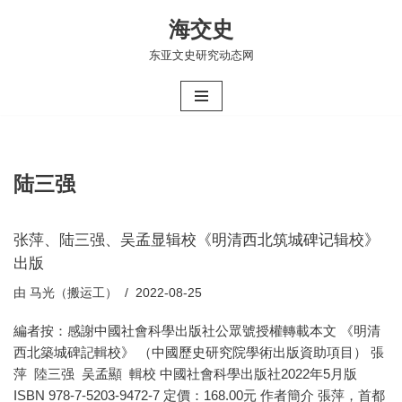
海交史
跳
东亚文史研究动态网
至
正
文
陆三强
张萍、陆三强、吴孟显辑校《明清西北筑城碑记辑校》
出版
由
马光（搬运工）
2022-08-25
編者按：感謝中國社會科學出版社公眾號授權轉載本文 《明清
西北築城碑記輯校》 （中國歷史研究院學術出版資助項目） 張
萍 陸三强 吴孟顯 輯校 中國社會科學出版社2022年5月版
ISBN 978-7-5203-9472-7 定價：168.00元 作者簡介 張萍，首都