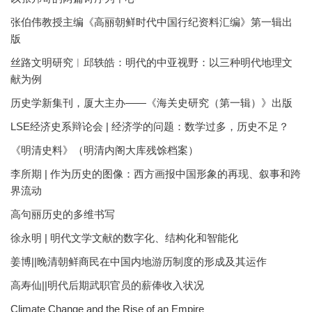
张伯伟教授主编《高丽朝鲜时代中国行纪资料汇编》第一辑出
版
丝路文明研究︱邱轶皓：明代的中亚视野：以三种明代地理文
献为例
历史学新集刊，厦大主办——《海关史研究（第一辑）》出版
LSE经济史系辩论会 | 经济学的问题：数学过多，历史不足？
《明清史料》（明清内阁大库残馀档案）
李所期 | 作为历史的图像：西方画报中国形象的再现、叙事和跨
界流动
高句丽历史的多维书写
徐永明 | 明代文学文献的数字化、结构化和智能化
姜博||晚清朝鲜商民在中国内地游历制度的形成及其运作
高寿仙||明代后期武职官员的薪俸收入状况
Climate Change and the Rise of an Empire