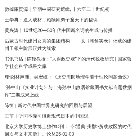
數據庫資源｜早期中國研究選輯, 十六至二十世紀初
王学典：逼人成材，顾颉刚弟子遍天下的秘诀
黄兴涛丨19世纪20—50年代中国新名词的生成与传播
后蒙古时代建州女真的集团结构 ——以《朝鲜实录》记载的建
州卫领主阶层汉姓为线索
书讯书话 | 陈锋教授：“大财政史观”下的清代税收研究 | 国家哲
学社会科学成果文库
理论|林声渊、吴宏岐：《历史海防地理学若干理论问题刍议》
“孙中山《实业计划》与上海孙中山故居馆藏图书文献专题数据
库”二期成果上线
陈恒 | 新时代中国世界史研究的回顾与展望
王前丨听冈本隆司谈近现代日本的中国观
北京大学历史学博士独作C刊：《<通典·州郡>所载政区的时代
层次与文本来源》。论丛26-01-03