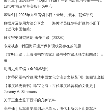
屠含章 | “鸦片战争”（Opium War）一词的出现与传播——以
1840年前后的英美报刊为中心
戴琳剑丨2025年东亚阅读书目：全球、海洋、朝鲜半岛
数据库及使用方法分享之一｜海关洋员魏尔特所藏的小册子
（近代中国相关）
日文宋史研究博论·著作目录（292本）
专家视点 | 我国海洋遗产保护现状及存在的问题
《文明互鉴：上海图书馆徐家汇藏书楼馆藏珍稀文献图录》目
录
明清史料汇编（全9集93册）
《梵蒂冈图书馆藏明清中西文化交流史文献丛刊》第四辑出版
【印度洋史新书】珍宝之海：古代印度洋贸易的文化史 |
Jeremy A. Simmons
关于三宝太监下西洋的几种资料
高寿仙｜从军事要塞到治理单元：明代卫所远不止是军营