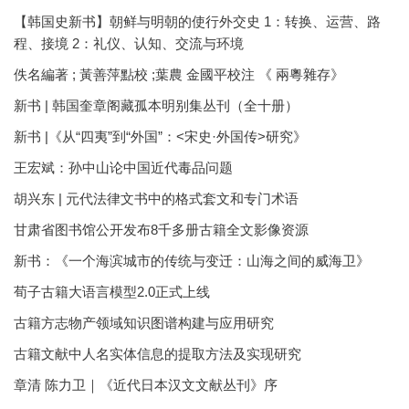
【韩国史新书】朝鲜与明朝的使行外交史 1：转换、运营、路
程、接境 2：礼仪、认知、交流与环境
佚名編著 ; 黃善萍點校 ;葉農 金國平校注 《 兩粵雜存》
新书 | 韩国奎章阁藏孤本明别集丛刊（全十册）
新书 |《从“四夷”到“外国”：<宋史·外国传>研究》
王宏斌：孙中山论中国近代毒品问题
胡兴东 | 元代法律文书中的格式套文和专门术语
甘肃省图书馆公开发布8千多册古籍全文影像资源
新书：《一个海滨城市的传统与变迁：山海之间的威海卫》
荀子古籍大语言模型2.0正式上线
古籍方志物产领域知识图谱构建与应用研究
古籍文献中人名实体信息的提取方法及实现研究
章清 陈力卫｜《近代日本汉文文献丛刊》序