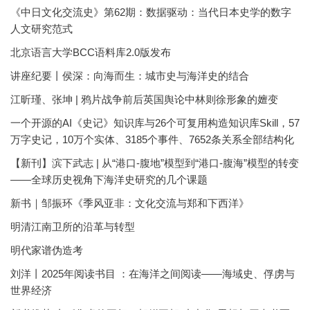
《中日文化交流史》第62期：数据驱动：当代日本史学的数字
人文研究范式
北京语言大学BCC语料库2.0版发布
讲座纪要丨侯深：向海而生：城市史与海洋史的结合
江昕瑾、张坤 | 鸦片战争前后英国舆论中林则徐形象的嬗变
一个开源的AI《史记》知识库与26个可复用构造知识库Skill，57
万字史记，10万个实体、3185个事件、7652条关系全部结构化
【新刊】滨下武志 | 从“港口-腹地”模型到“港口-腹海”模型的转变
——全球历史视角下海洋史研究的几个课题
新书｜邹振环《季风亚非：文化交流与郑和下西洋》
明清江南卫所的沿革与转型
明代家谱伪造考
刘洋丨2025年阅读书目 ：在海洋之间阅读——海域史、俘虏与
世界经济