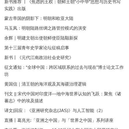
新书推荐 丨《焦虑的王权：朝鲜王朝“小中华”思想与历史书写
实践》出版
蒙古帝国的阴影下：明朝和欧亚大陆
马玉凤：明朝陆路丝绸之路管控模式的演变
余辉｜明建文朝出使朝鲜使臣陆颙新探
第十三届青年史学家论坛征稿启事
新书丨《元代江南政治社会史研究》
征文通知：“全球中国：跨区域联系的过去与现在”博士论文工作
坊
黄国信｜清王朝的海洋观及其海疆治理逻辑
刊文 || 宋代中国对印度洋—地中海世界认知的飞跃：聚焦《诸
蕃志》中的埃及描述
译文|回应：《亚洲研究杂志(JAS)》与人工智能（2）
直播丨葛兆光:「亚洲之中国」与「世界之中国」系列讲座