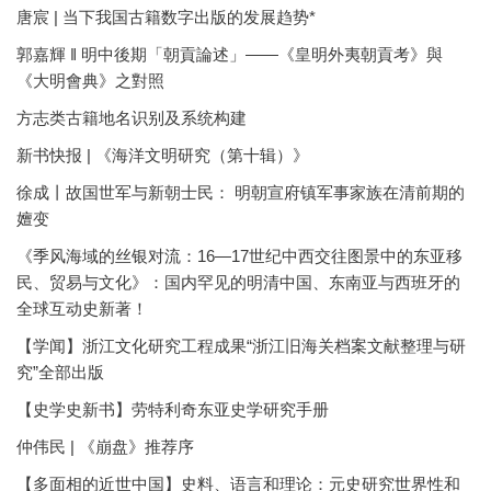
唐宸 | 当下我国古籍数字出版的发展趋势*
郭嘉輝 ‖ 明中後期「朝貢論述」——《皇明外夷朝貢考》與
《大明會典》之對照
方志类古籍地名识别及系统构建
新书快报 | 《海洋文明研究（第十辑）》
徐成丨故国世军与新朝士民： 明朝宣府镇军事家族在清前期的
嬗变
《季风海域的丝银对流：16—17世纪中西交往图景中的东亚移
民、贸易与文化》：国内罕见的明清中国、东南亚与西班牙的
全球互动史新著！
【学闻】浙江文化研究工程成果“浙江旧海关档案文献整理与研
究”全部出版
【史学史新书】劳特利奇东亚史学研究手册
仲伟民 | 《崩盘》推荐序
【多面相的近世中国】史料、语言和理论：元史研究世界性和