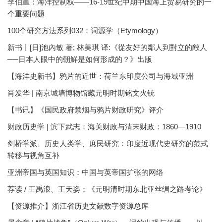
李伯重：海洋控制权——16-19世纪中期中国海上贸易研究的一
个重要问题
100个研究方法系列032：词源学（Etymology）
新书丨[日]池內敏 著; 林美琪 译:《從友好的鄰人到對立的敵人
──日本人眼中的朝鮮是如何形成的？》出版
【海洋史新书】鸦片的近世：荷兰东印度公司与海域亚洲
肖发华 | 南京城墙博物馆藏元明时期铭文火铳
【书讯】《国民政府禁烟与鸦片财政研究》评介
财政历史学 | 滨下武志：海关财政与清末财政：1860—1910
剑桥学派、历史人类学、庶民研究：印度近现代史研究的范式
转移与视角互补
亚洲帝国与英国知识：中国与英帝国扩张的网络
荐读 / 王禹浪、王天姿：《元明清时期东北亚丝绸之路考论》
【资源推介】浙江省历史文献数字资源总库