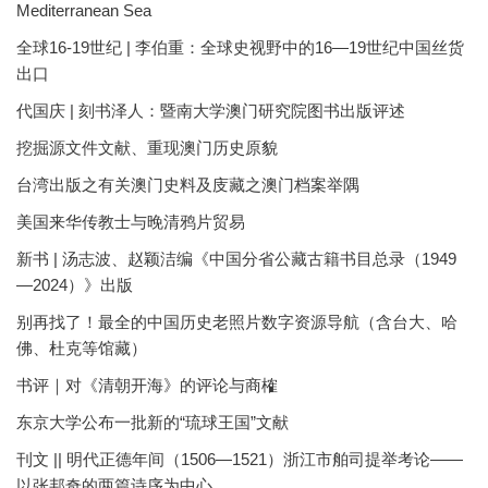
Mediterranean Sea
全球16-19世纪 | 李伯重：全球史视野中的16—19世纪中国丝货
出口
代国庆 | 刻书泽人：暨南大学澳门研究院图书出版评述
挖掘源文件文献、重现澳门历史原貌
台湾出版之有关澳门史料及庋藏之澳门档案举隅
美国来华传教士与晚清鸦片贸易
新书 | 汤志波、赵颖洁编《中国分省公藏古籍书目总录（1949
—2024）》出版
别再找了！最全的中国历史老照片数字资源导航（含台大、哈
佛、杜克等馆藏）
书评｜对《清朝开海》的评论与商榷
东京大学公布一批新的“琉球王国”文献
刊文 || 明代正德年间（1506—1521）浙江市舶司提举考论——
以张邦奇的两篇诗序为中心