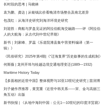
长时段的思考 | 马晓林
袁为鹏、龚达 | 从银钱比价看晚清市场整合及南北差异
包茂红：从海洋史研究到海洋环境史研究
刘迎胜：商船与罗盘见证的阿拉伯航海交融路——评《阿拉伯
人的大航海：从古代到中世纪早期》
新书｜刘家峰、罗蕊《乐道院潍县集中营资料编译（第一
辑）》
《民俗研究》2025年第4期|《“迁海复界”历史叙事的生成机制》
何斯薇 | 龙州开埠与桂越边境交通地理变迁(1889—1932)
Maritime History Today
【多面相的近世中国】整体视野与10至13世纪史研究 | 苗润博
刘子健作序推荐，黄宽重《近世中韩关系——宋、金与高丽三
角互动》出版
新书快报 | 《从地中海到中国：公元1—10世纪的印度洋贸易》