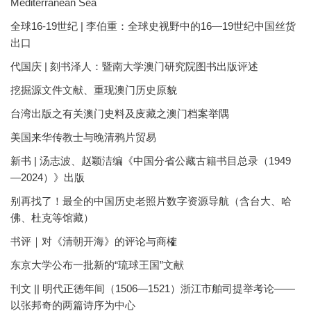
Mediterranean Sea
全球16-19世纪 | 李伯重：全球史视野中的16—19世纪中国丝货
出口
代国庆 | 刻书泽人：暨南大学澳门研究院图书出版评述
挖掘源文件文献、重现澳门历史原貌
台湾出版之有关澳门史料及庋藏之澳门档案举隅
美国来华传教士与晚清鸦片贸易
新书 | 汤志波、赵颖洁编《中国分省公藏古籍书目总录（1949
—2024）》出版
别再找了！最全的中国历史老照片数字资源导航（含台大、哈
佛、杜克等馆藏）
书评｜对《清朝开海》的评论与商榷
东京大学公布一批新的“琉球王国”文献
刊文 || 明代正德年间（1506—1521）浙江市舶司提举考论——
以张邦奇的两篇诗序为中心