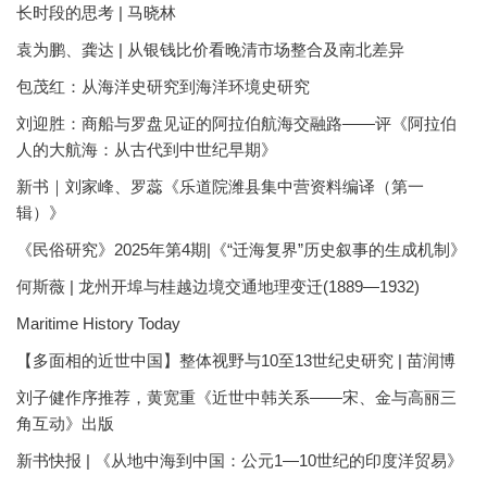
长时段的思考 | 马晓林
袁为鹏、龚达 | 从银钱比价看晚清市场整合及南北差异
包茂红：从海洋史研究到海洋环境史研究
刘迎胜：商船与罗盘见证的阿拉伯航海交融路——评《阿拉伯
人的大航海：从古代到中世纪早期》
新书｜刘家峰、罗蕊《乐道院潍县集中营资料编译（第一
辑）》
《民俗研究》2025年第4期|《“迁海复界”历史叙事的生成机制》
何斯薇 | 龙州开埠与桂越边境交通地理变迁(1889—1932)
Maritime History Today
【多面相的近世中国】整体视野与10至13世纪史研究 | 苗润博
刘子健作序推荐，黄宽重《近世中韩关系——宋、金与高丽三
角互动》出版
新书快报 | 《从地中海到中国：公元1—10世纪的印度洋贸易》