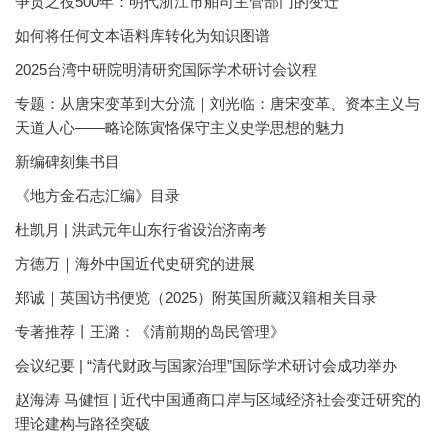
争贡之役500年：明代浙江市舶司主管部门的变迁
如何将任何文本语料库转化为知识图谱
2025台湾中研院明清研究国际学术研讨会议程
专题：从唐宋变革到大分流｜刘光临：唐宋变革、资本主义与
天道人心——略论陈寅恪保守主义史学思想的魅力
新编碑刻集书目
《地方金石志汇编》目录
杜凯月 | 洪武元年山东行省设治济南考
方徳万｜海外中国近代史研究的进展
郑诚｜英国访书便览（2025）附英国所藏汉籍相关目录
专著推荐丨王潞：《清前期的岛民管理》
会议纪要 | “清代财政与国家治理”国际学术研讨会成功举办
赵海涛 马健恒 | 近代中国通商口岸与区域经济社会变迁研究的
理论建构与路径突破