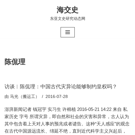
海交史
跳
东亚文史研究动态网
至
正
文
陈侃理
访谈︱陈侃理：中国古代灾异论能够制约皇权吗？
由
马光（搬运工）
2016-07-28
澎湃新闻记者 钱冠宇 实习生 许棉植 2016-05-21 14:22 来自 私
家历史 字号 所谓灾异，即自然和社会的灾害和异常，古人认为
其中包含着上天对人事的预兆或者谴告。这种“天人感应”的观念
在古代中国源远流长、绵延不绝，直到近代科学主义兴起后，