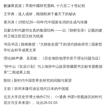
數據庫資源｜早期中國研究選輯, 十六至二十世紀初
王学典：逼人成材，顾颉刚弟子遍天下的秘诀
黄兴涛丨19世纪20—50年代中国新名词的生成与传播
后蒙古时代建州女真的集团结构 ——以《朝鲜实录》记载的建
州卫领主阶层汉姓为线索
书讯书话 | 陈锋教授：“大财政史观”下的清代税收研究 | 国家哲
学社会科学成果文库
理论|林声渊、吴宏岐：《历史海防地理学若干理论问题刍议》
“孙中山《实业计划》与上海孙中山故居馆藏图书文献专题数据
库”二期成果上线
陈恒 | 新时代中国世界史研究的回顾与展望
王前丨听冈本隆司谈近现代日本的中国观
北京大学历史学博士独作C刊：《<通典·州郡>所载政区的时代
层次与文本来源》。论丛26-01-03