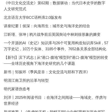
《中日文化交流史》第62期：数据驱动：当代日本史学的数字
人文研究范式
北京语言大学BCC语料库2.0版发布
讲座纪要丨侯深：向海而生：城市史与海洋史的结合
江昕瑾、张坤 | 鸦片战争前后英国舆论中林则徐形象的嬗变
一个开源的AI《史记》知识库与26个可复用构造知识库Skill，57
万字史记，10万个实体、3185个事件、7652条关系全部结构化
【新刊】滨下武志 | 从“港口-腹地”模型到“港口-腹海”模型的转变
——全球历史视角下海洋史研究的几个课题
新书｜邹振环《季风亚非：文化交流与郑和下西洋》
明清江南卫所的沿革与转型
明代家谱伪造考
刘洋丨2025年阅读书目 ：在海洋之间阅读——海域史、俘虏与
世界经济
新书推荐 丨《焦虑的王权：朝鲜王朝“小中华”思想与历史书写