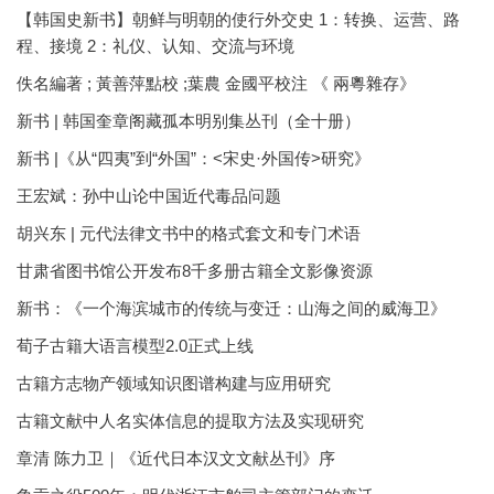
【韩国史新书】朝鲜与明朝的使行外交史 1：转换、运营、路
程、接境 2：礼仪、认知、交流与环境
佚名編著 ; 黃善萍點校 ;葉農 金國平校注 《 兩粵雜存》
新书 | 韩国奎章阁藏孤本明别集丛刊（全十册）
新书 |《从“四夷”到“外国”：<宋史·外国传>研究》
王宏斌：孙中山论中国近代毒品问题
胡兴东 | 元代法律文书中的格式套文和专门术语
甘肃省图书馆公开发布8千多册古籍全文影像资源
新书：《一个海滨城市的传统与变迁：山海之间的威海卫》
荀子古籍大语言模型2.0正式上线
古籍方志物产领域知识图谱构建与应用研究
古籍文献中人名实体信息的提取方法及实现研究
章清 陈力卫｜《近代日本汉文文献丛刊》序