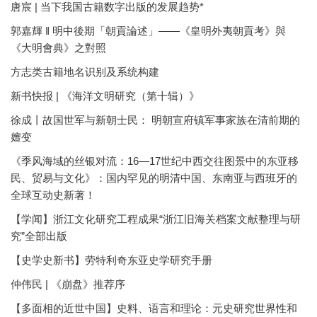
唐宸 | 当下我国古籍数字出版的发展趋势*
郭嘉輝 ‖ 明中後期「朝貢論述」——《皇明外夷朝貢考》與
《大明會典》之對照
方志类古籍地名识别及系统构建
新书快报 | 《海洋文明研究（第十辑）》
徐成丨故国世军与新朝士民： 明朝宣府镇军事家族在清前期的
嬗变
《季风海域的丝银对流：16—17世纪中西交往图景中的东亚移
民、贸易与文化》：国内罕见的明清中国、东南亚与西班牙的
全球互动史新著！
【学闻】浙江文化研究工程成果“浙江旧海关档案文献整理与研
究”全部出版
【史学史新书】劳特利奇东亚史学研究手册
仲伟民 | 《崩盘》推荐序
【多面相的近世中国】史料、语言和理论：元史研究世界性和