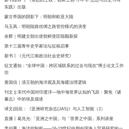
实践》出版
蒙古帝国的阴影下：明朝和欧亚大陆
马玉凤：明朝陆路丝绸之路管控模式的演变
余辉｜明建文朝出使朝鲜使臣陆颙新探
第十三届青年史学家论坛征稿启事
新书丨《元代江南政治社会史研究》
征文通知：“全球中国：跨区域联系的过去与现在”博士论文工作
坊
黄国信｜清王朝的海洋观及其海疆治理逻辑
刊文 || 宋代中国对印度洋—地中海世界认知的飞跃：聚焦《诸
蕃志》中的埃及描述
译文|回应：《亚洲研究杂志(JAS)》与人工智能（2）
直播丨葛兆光:「亚洲之中国」与「世界之中国」系列讲座
李伯重：海洋控制权——16-19世纪中期中国海上贸易研究的一