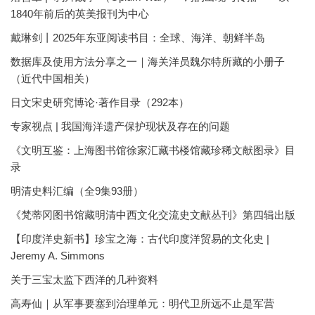
1840年前后的英美报刊为中心
戴琳剑丨2025年东亚阅读书目：全球、海洋、朝鲜半岛
数据库及使用方法分享之一｜海关洋员魏尔特所藏的小册子
（近代中国相关）
日文宋史研究博论·著作目录（292本）
专家视点 | 我国海洋遗产保护现状及存在的问题
《文明互鉴：上海图书馆徐家汇藏书楼馆藏珍稀文献图录》目
录
明清史料汇编（全9集93册）
《梵蒂冈图书馆藏明清中西文化交流史文献丛刊》第四辑出版
【印度洋史新书】珍宝之海：古代印度洋贸易的文化史 |
Jeremy A. Simmons
关于三宝太监下西洋的几种资料
高寿仙｜从军事要塞到治理单元：明代卫所远不止是军营