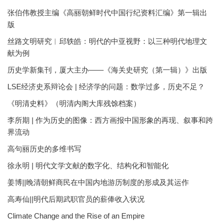
张伯伟教授主编《高丽朝鲜时代中国行纪资料汇编》第一辑出
版
丝路文明研究︱邱轶皓：明代的中亚视野：以三种明代地理文
献为例
历史学新集刊，厦大主办——《海关史研究（第一辑）》出版
LSE经济史系辩论会 | 经济学的问题：数学过多，历史不足？
《明清史料》（明清内阁大库残馀档案）
李所期 | 作为历史的图像：西方画报中国形象的再现、叙事和跨
界流动
高句丽历史的多维书写
徐永明 | 明代文学文献的数字化、结构化和智能化
姜博||晚清朝鲜商民在中国内地游历制度的形成及其运作
高寿仙||明代后期武职官员的薪俸收入状况
Climate Change and the Rise of an Empire