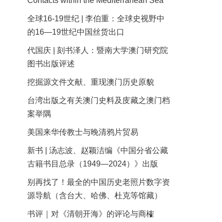
Contacts within the Mediterranean Sea
全球16-19世纪 | 李伯重：全球史视野中
的16—19世纪中国丝货出口
代国庆 | 刻书泽人：暨南大学澳门研究院
图书出版评述
挖掘源文件文献、重现澳门历史原貌
台湾出版之有关澳门史料及庋藏之澳门档
案举隅
美国来华传教士与晚清鸦片贸易
新书 | 汤志波、赵颖洁编《中国分省公藏
古籍书目总录（1949—2024）》出版
别再找了！最全的中国历史老照片数字资
源导航（含台大、哈佛、杜克等馆藏）
书评｜对《清朝开海》的评论与商榷