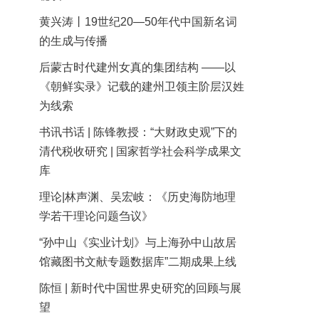
黄兴涛丨19世纪20—50年代中国新名词
的生成与传播
后蒙古时代建州女真的集团结构 ——以
《朝鲜实录》记载的建州卫领主阶层汉姓
为线索
书讯书话 | 陈锋教授：“大财政史观”下的
清代税收研究 | 国家哲学社会科学成果文
库
理论|林声渊、吴宏岐：《历史海防地理
学若干理论问题刍议》
“孙中山《实业计划》与上海孙中山故居
馆藏图书文献专题数据库”二期成果上线
陈恒 | 新时代中国世界史研究的回顾与展
望