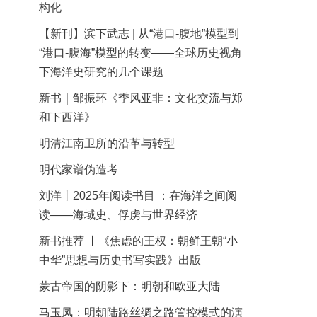
构化
【新刊】滨下武志 | 从“港口-腹地”模型到
“港口-腹海”模型的转变——全球历史视角
下海洋史研究的几个课题
新书｜邹振环《季风亚非：文化交流与郑
和下西洋》
明清江南卫所的沿革与转型
明代家谱伪造考
刘洋丨2025年阅读书目 ：在海洋之间阅
读——海域史、俘虏与世界经济
新书推荐 丨《焦虑的王权：朝鲜王朝“小
中华”思想与历史书写实践》出版
蒙古帝国的阴影下：明朝和欧亚大陆
马玉凤：明朝陆路丝绸之路管控模式的演