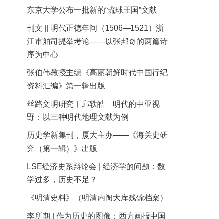
东京大学公布一批新的“琉球王国”文献
刊文 || 明代正德年间（1506—1521）浙
江市舶司提举考论——以张邦奇的两篇诗
序为中心
张伯伟教授主编《高丽朝鲜时代中国行纪
资料汇编》第一辑出版
丝路文明研究︱邱轶皓：明代的中亚视
野：以三种明代地理文献为例
历史学新集刊，厦大主办——《海关史研
究（第一辑）》出版
LSE经济史系辩论会 | 经济学的问题：数
学过多，历史不足？
《明清史料》（明清内阁大库残馀档案）
李所期 | 作为历史的图像：西方画报中国