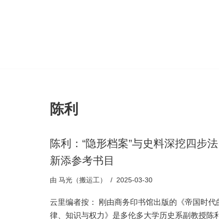
跳
至
正
文
陈利
陈利：“隐形档案”与史料深挖四步法 
新添参考书目
由
马光（搬运工）
2025-03-30
云里编者按： 刚由商务印书馆出版的《帝国时代
律、知识与权力》是多伦多大学历史系副教授陈