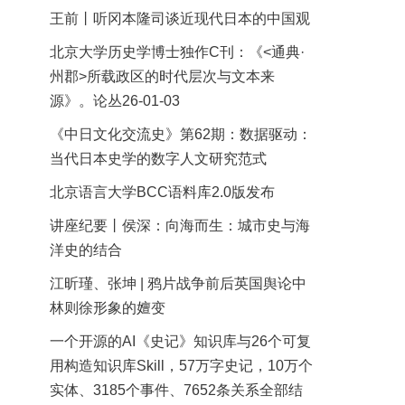
王前丨听冈本隆司谈近现代日本的中国观
北京大学历史学博士独作C刊：《<通典·
州郡>所载政区的时代层次与文本来
源》。论丛26-01-03
《中日文化交流史》第62期：数据驱动：
当代日本史学的数字人文研究范式
北京语言大学BCC语料库2.0版发布
讲座纪要丨侯深：向海而生：城市史与海
洋史的结合
江昕瑾、张坤 | 鸦片战争前后英国舆论中
林则徐形象的嬗变
一个开源的AI《史记》知识库与26个可复
用构造知识库Skill，57万字史记，10万个
实体、3185个事件、7652条关系全部结