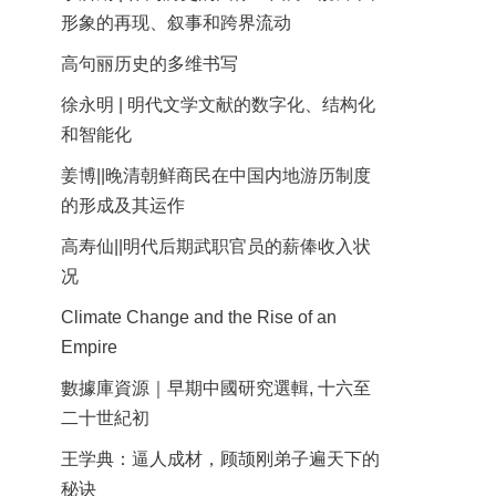
形象的再现、叙事和跨界流动
高句丽历史的多维书写
徐永明 | 明代文学文献的数字化、结构化
和智能化
姜博||晚清朝鲜商民在中国内地游历制度
的形成及其运作
高寿仙||明代后期武职官员的薪俸收入状
况
Climate Change and the Rise of an
Empire
數據庫資源｜早期中國研究選輯, 十六至
二十世紀初
王学典：逼人成材，顾颉刚弟子遍天下的
秘诀