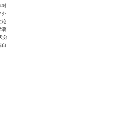
年对
中外
性论
术著
天分
选自