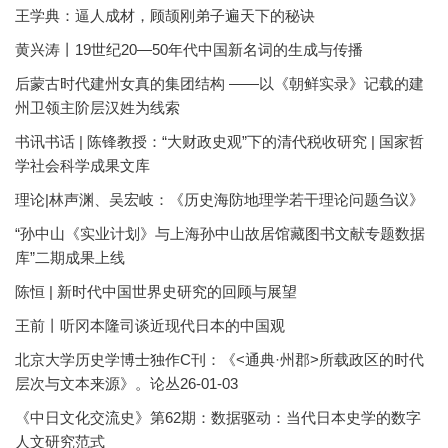
王学典：逼人成材，顾颉刚弟子遍天下的秘诀
黄兴涛丨19世纪20—50年代中国新名词的生成与传播
后蒙古时代建州女真的集团结构 ——以《朝鲜实录》记载的建
州卫领主阶层汉姓为线索
书讯书话 | 陈锋教授：“大财政史观”下的清代税收研究 | 国家哲
学社会科学成果文库
理论|林声渊、吴宏岐：《历史海防地理学若干理论问题刍议》
“孙中山《实业计划》与上海孙中山故居馆藏图书文献专题数据
库”二期成果上线
陈恒 | 新时代中国世界史研究的回顾与展望
王前丨听冈本隆司谈近现代日本的中国观
北京大学历史学博士独作C刊：《<通典·州郡>所载政区的时代
层次与文本来源》。论丛26-01-03
《中日文化交流史》第62期：数据驱动：当代日本史学的数字
人文研究范式