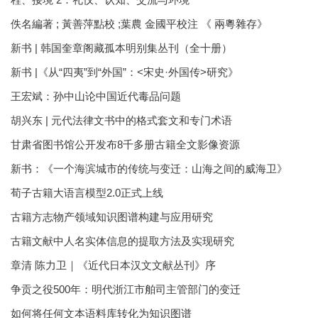
佚名編著 ; 黃善萍點校 ;葉農 金國平校注 《 兩粵雜存》
新书 | 韩国奎章阁藏孤本明别集丛刊（全十册）
新书 |《从“四夷”到“外国”：<宋史·外国传>研究》
王宏斌：孙中山论中国近代毒品问题
胡兴东 | 元代法律文书中的格式套文和专门术语
甘肃省图书馆公开发布8千多册古籍全文影像资源
新书：《一个海滨城市的传统与变迁：山海之间的威海卫》
荀子古籍大语言模型2.0正式上线
古籍方志物产领域知识图谱构建与应用研究
古籍文献中人名实体信息的提取方法及实现研究
章清 陈力卫｜《近代日本汉文文献丛刊》序
争贡之役500年：明代浙江市舶司主管部门的变迁
如何将任何文本语料库转化为知识图谱