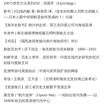
100个研究方法系列032：词源学（Etymology）
新书丨[日]池內敏 著; 林美琪 译:《從友好的鄰人到對立的敵人
──日本人眼中的朝鮮是如何形成的？》出版
【海洋史新书】鸦片的近世：荷兰东印度公司与海域亚洲
肖发华 | 南京城墙博物馆藏元明时期铭文火铳
【书讯】《国民政府禁烟与鸦片财政研究》评介
财政历史学 | 滨下武志：海关财政与清末财政：1860—1910
剑桥学派、历史人类学、庶民研究：印度近现代史研究的范式
转移与视角互补
亚洲帝国与英国知识：中国与英帝国扩张的网络
荐读 / 王禹浪、王天姿：《元明清时期东北亚丝绸之路考论》
【资源推介】浙江省历史文献数字资源总库
屠含章 | “鸦片战争”（Opium War）一词的出现与传播——以
1840年前后的英美报刊为中心