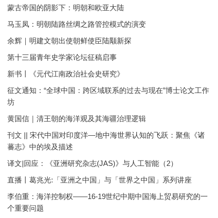
蒙古帝国的阴影下：明朝和欧亚大陆
马玉凤：明朝陆路丝绸之路管控模式的演变
余辉｜明建文朝出使朝鲜使臣陆颙新探
第十三届青年史学家论坛征稿启事
新书丨《元代江南政治社会史研究》
征文通知：“全球中国：跨区域联系的过去与现在”博士论文工作
坊
黄国信｜清王朝的海洋观及其海疆治理逻辑
刊文 || 宋代中国对印度洋—地中海世界认知的飞跃：聚焦《诸
蕃志》中的埃及描述
译文|回应：《亚洲研究杂志(JAS)》与人工智能（2）
直播丨葛兆光:「亚洲之中国」与「世界之中国」系列讲座
李伯重：海洋控制权——16-19世纪中期中国海上贸易研究的一
个重要问题