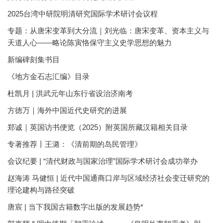
2025台湾中研院明清研究国际学术研讨会议程
专题：从唐宋变革到大分流｜刘光临：唐宋变革、资本主义与
天道人心——略论陈寅恪保守主义史学思想的魅力
新编碑刻集书目
《地方金石志汇编》目录
杜凯月 | 洪武元年山东行省设治济南考
方徳万｜海外中国近代史研究的进展
郑诚｜英国访书便览（2025）附英国所藏汉籍相关目录
专著推荐丨王潞：《清前期的岛民管理》
会议纪要 | “清代财政与国家治理”国际学术研讨会成功举办
赵海涛 马健恒 | 近代中国通商口岸与区域经济社会变迁研究的
理论建构与路径突破
唐宸 | 当下我国古籍数字出版的发展趋势*