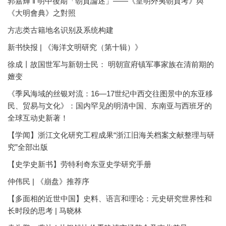
郭嘉輝 ‖ 明中後期「朝貢論述」——《皇明外夷朝貢考》與
《大明會典》之對照
方志类古籍地名识别及系统构建
新书快报 | 《海洋文明研究（第十辑）》
徐成丨故国世军与新朝士民： 明朝宣府镇军事家族在清前期的
嬗变
《季风海域的丝银对流：16—17世纪中西交往图景中的东亚移
民、贸易与文化》：国内罕见的明清中国、东南亚与西班牙的
全球互动史新著！
【学闻】浙江文化研究工程成果“浙江旧海关档案文献整理与研
究”全部出版
【史学史新书】劳特利奇东亚史学研究手册
仲伟民 | 《崩盘》推荐序
【多面相的近世中国】史料、语言和理论：元史研究世界性和
长时段的思考 | 马晓林