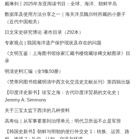
戴琳剑丨2025年东亚阅读书目：全球、海洋、朝鲜半岛
数据库及使用方法分享之一｜海关洋员魏尔特所藏的小册子
（近代中国相关）
日文宋史研究博论·著作目录（292本）
专家视点 | 我国海洋遗产保护现状及存在的问题
《文明互鉴：上海图书馆徐家汇藏书楼馆藏珍稀文献图录》目
录
明清史料汇编（全9集93册）
《梵蒂冈图书馆藏明清中西文化交流史文献丛刊》第四辑出版
【印度洋史新书】珍宝之海：古代印度洋贸易的文化史 |
Jeremy A. Simmons
关于三宝太监下西洋的几种资料
高寿仙｜从军事要塞到治理单元：明代卫所远不止是军营
【韩国史新书】朝鲜与明朝的使行外交史 1：转换、运营、路
程、接境 2：礼仪、认知、交流与环境