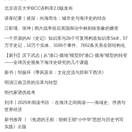
北京语言大学BCC语料库2.0版发布
讲座纪要丨侯深：向海而生：城市史与海洋史的结合
江昕瑾、张坤 | 鸦片战争前后英国舆论中林则徐形象的嬗变
一个开源的AI《史记》知识库与26个可复用构造知识库Skill，57
万字史记，10万个实体、3185个事件、7652条关系全部结构化
【新刊】滨下武志 | 从“港口-腹地”模型到“港口-腹海”模型的转变
——全球历史视角下海洋史研究的几个课题
新书｜邹振环《季风亚非：文化交流与郑和下西洋》
明清江南卫所的沿革与转型
明代家谱伪造考
刘洋丨2025年阅读书目 ：在海洋之间阅读——海域史、俘虏与
世界经济
新书推荐 丨《焦虑的王权：朝鲜王朝“小中华”思想与历史书写
实践》出版