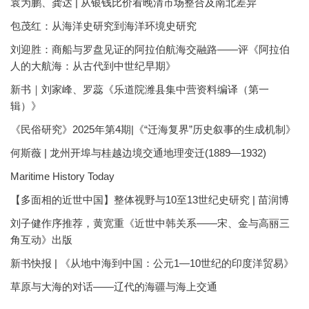
袁为鹏、龚达 | 从银钱比价看晚清市场整合及南北差异
包茂红：从海洋史研究到海洋环境史研究
刘迎胜：商船与罗盘见证的阿拉伯航海交融路——评《阿拉伯
人的大航海：从古代到中世纪早期》
新书｜刘家峰、罗蕊《乐道院潍县集中营资料编译（第一
辑）》
《民俗研究》2025年第4期|《“迁海复界”历史叙事的生成机制》
何斯薇 | 龙州开埠与桂越边境交通地理变迁(1889—1932)
Maritime History Today
【多面相的近世中国】整体视野与10至13世纪史研究 | 苗润博
刘子健作序推荐，黄宽重《近世中韩关系——宋、金与高丽三
角互动》出版
新书快报 | 《从地中海到中国：公元1—10世纪的印度洋贸易》
草原与大海的对话——辽代的海疆与海上交通