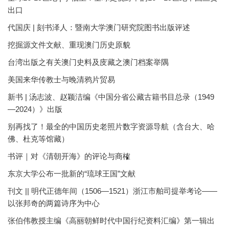
出口
代国庆 | 刻书泽人：暨南大学澳门研究院图书出版评述
挖掘源文件文献、重现澳门历史原貌
台湾出版之有关澳门史料及庋藏之澳门档案举隅
美国来华传教士与晚清鸦片贸易
新书 | 汤志波、赵颖洁编《中国分省公藏古籍书目总录（1949
—2024）》出版
别再找了！最全的中国历史老照片数字资源导航（含台大、哈
佛、杜克等馆藏）
书评｜对《清朝开海》的评论与商榷
东京大学公布一批新的“琉球王国”文献
刊文 || 明代正德年间（1506—1521）浙江市舶司提举考论——
以张邦奇的两篇诗序为中心
张伯伟教授主编《高丽朝鲜时代中国行纪资料汇编》第一辑出