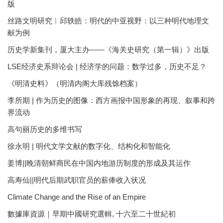
版
丝路文明研究︱邱轶皓：明代的中亚视野：以三种明代地理文
献为例
历史学新集刊，厦大主办——《海关史研究（第一辑）》出版
LSE经济史系辩论会 | 经济学的问题：数学过多，历史不足？
《明清史料》（明清内阁大库残馀档案）
李所期 | 作为历史的图像：西方画报中国形象的再现、叙事和跨
界流动
高句丽历史的多维书写
徐永明 | 明代文学文献的数字化、结构化和智能化
姜博||晚清朝鲜商民在中国内地游历制度的形成及其运作
高寿仙||明代后期武职官员的薪俸收入状况
Climate Change and the Rise of an Empire
數據庫資源｜早期中國研究選輯, 十六至二十世紀初