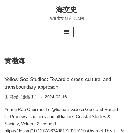
海交史
跳
东亚文史研究动态网
至
正
文
黄渤海
Yellow Sea Studies: Toward a cross-cultural and
transboundary approach
由
马光（搬运工）
2024-02-16
Young Rae Choi raechoi@fiu.edu, Xiaofei Gao, and Ronald
C. PoView all authors and affiliations Coastal Studies &
Society, Volume 2, Issue 3
https://doi.org/10.1177/2634981723119130 Abstract This i…
阅