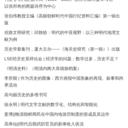
以张邦奇的两篇诗序为中心
张伯伟教授主编《高丽朝鲜时代中国行纪资料汇编》第一辑出
版
丝路文明研究︱邱轶皓：明代的中亚视野：以三种明代地理文
献为例
历史学新集刊，厦大主办——《海关史研究（第一辑）》出版
LSE经济史系辩论会 | 经济学的问题：数学过多，历史不足？
《明清史料》（明清内阁大库残馀档案）
李所期 | 作为历史的图像：西方画报中国形象的再现、叙事和跨
界流动
高句丽历史的多维书写
徐永明 | 明代文学文献的数字化、结构化和智能化
姜博||晚清朝鲜商民在中国内地游历制度的形成及其运作
高寿仙||明代后期武职官员的薪俸收入状况