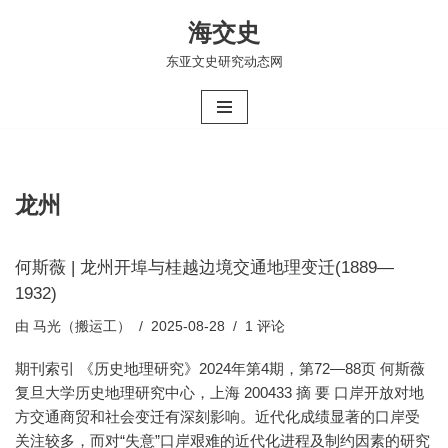
海交史
跳
东亚文史研究动态网
至
正
文
龙州
何斯薇 | 龙州开埠与桂越边境交通地理变迁(1889—
1932)
由
马光（搬运工）
2025-08-28
1 评论
期刊索引 《历史地理研究》2024年第4期，第72—88页 何斯薇
复旦大学历史地理研究中心，上海 200433 摘 要 口岸开放对地
方交通商贸和社会变迁有深刻影响。近代化成绩显著的口岸受
关注较多，而对“失意”口岸艰难的近代化进程及制约因素的研究