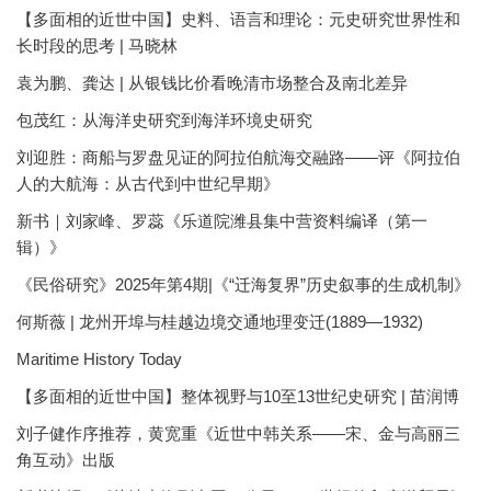
【多面相的近世中国】史料、语言和理论：元史研究世界性和
长时段的思考 | 马晓林
袁为鹏、龚达 | 从银钱比价看晚清市场整合及南北差异
包茂红：从海洋史研究到海洋环境史研究
刘迎胜：商船与罗盘见证的阿拉伯航海交融路——评《阿拉伯
人的大航海：从古代到中世纪早期》
新书｜刘家峰、罗蕊《乐道院潍县集中营资料编译（第一
辑）》
《民俗研究》2025年第4期|《“迁海复界”历史叙事的生成机制》
何斯薇 | 龙州开埠与桂越边境交通地理变迁(1889—1932)
Maritime History Today
【多面相的近世中国】整体视野与10至13世纪史研究 | 苗润博
刘子健作序推荐，黄宽重《近世中韩关系——宋、金与高丽三
角互动》出版