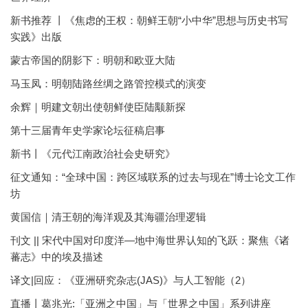
新书推荐 丨《焦虑的王权：朝鲜王朝“小中华”思想与历史书写
实践》出版
蒙古帝国的阴影下：明朝和欧亚大陆
马玉凤：明朝陆路丝绸之路管控模式的演变
余辉｜明建文朝出使朝鲜使臣陆颙新探
第十三届青年史学家论坛征稿启事
新书丨《元代江南政治社会史研究》
征文通知：“全球中国：跨区域联系的过去与现在”博士论文工作
坊
黄国信｜清王朝的海洋观及其海疆治理逻辑
刊文 || 宋代中国对印度洋—地中海世界认知的飞跃：聚焦《诸
蕃志》中的埃及描述
译文|回应：《亚洲研究杂志(JAS)》与人工智能（2）
直播丨葛兆光:「亚洲之中国」与「世界之中国」系列讲座