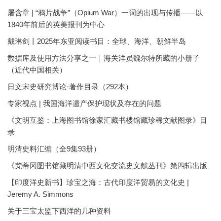
屠含章 | “鸦片战争”（Opium War）一词的出现与传播——以
1840年前后的英美报刊为中心
戴琳剑丨2025年东亚阅读书目：全球、海洋、朝鲜半岛
数据库及使用方法分享之一｜海关洋员魏尔特所藏的小册子
（近代中国相关）
日文宋史研究博论·著作目录（292本）
专家视点 | 我国海洋遗产保护现状及存在的问题
《文明互鉴：上海图书馆徐家汇藏书楼馆藏珍稀文献图录》目
录
明清史料汇编（全9集93册）
《梵蒂冈图书馆藏明清中西文化交流史文献丛刊》第四辑出版
【印度洋史新书】珍宝之海：古代印度洋贸易的文化史 |
Jeremy A. Simmons
关于三宝太监下西洋的几种资料