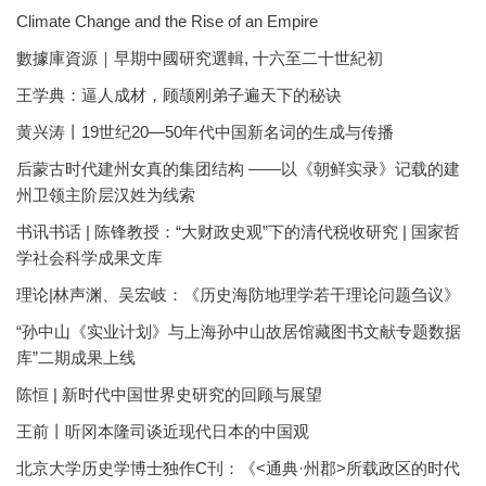
Climate Change and the Rise of an Empire
數據庫資源｜早期中國研究選輯, 十六至二十世紀初
王学典：逼人成材，顾颉刚弟子遍天下的秘诀
黄兴涛丨19世纪20—50年代中国新名词的生成与传播
后蒙古时代建州女真的集团结构 ——以《朝鲜实录》记载的建
州卫领主阶层汉姓为线索
书讯书话 | 陈锋教授：“大财政史观”下的清代税收研究 | 国家哲
学社会科学成果文库
理论|林声渊、吴宏岐：《历史海防地理学若干理论问题刍议》
“孙中山《实业计划》与上海孙中山故居馆藏图书文献专题数据
库”二期成果上线
陈恒 | 新时代中国世界史研究的回顾与展望
王前丨听冈本隆司谈近现代日本的中国观
北京大学历史学博士独作C刊：《<通典·州郡>所载政区的时代