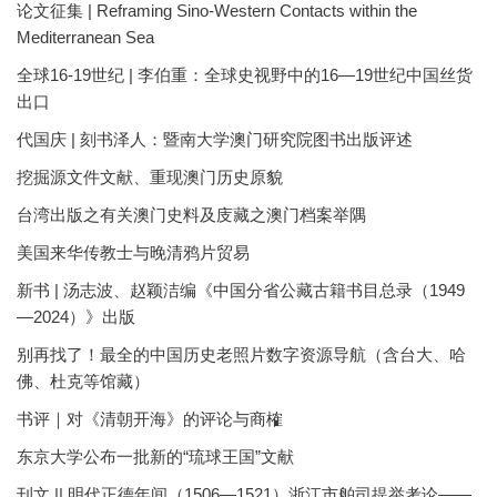
论文征集 | Reframing Sino-Western Contacts within the
Mediterranean Sea
全球16-19世纪 | 李伯重：全球史视野中的16—19世纪中国丝货
出口
代国庆 | 刻书泽人：暨南大学澳门研究院图书出版评述
挖掘源文件文献、重现澳门历史原貌
台湾出版之有关澳门史料及庋藏之澳门档案举隅
美国来华传教士与晚清鸦片贸易
新书 | 汤志波、赵颖洁编《中国分省公藏古籍书目总录（1949
—2024）》出版
别再找了！最全的中国历史老照片数字资源导航（含台大、哈
佛、杜克等馆藏）
书评｜对《清朝开海》的评论与商榷
东京大学公布一批新的“琉球王国”文献
刊文 || 明代正德年间（1506—1521）浙江市舶司提举考论——