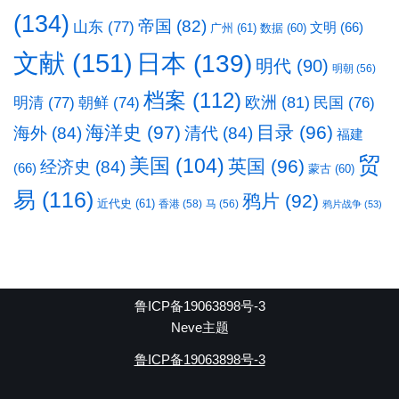
(134)
帝国
(82)
山东
(77)
文明
(66)
广州
(61)
数据
(60)
文献
(151)
日本
(139)
明代
(90)
明朝
(56)
档案
(112)
明清
(77)
欧洲
(81)
民国
(76)
朝鲜
(74)
海洋史
(97)
目录
(96)
海外
(84)
清代
(84)
福建
贸
美国
(104)
英国
(96)
经济史
(84)
(66)
蒙古
(60)
易
(116)
鸦片
(92)
近代史
(61)
香港
(58)
马
(56)
鸦片战争
(53)
鲁ICP备19063898号-3
Neve主题
鲁ICP备19063898号-3