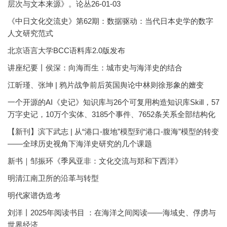
层次与文本来源》。论丛26-01-03
《中日文化交流史》第62期：数据驱动：当代日本史学的数字
人文研究范式
北京语言大学BCC语料库2.0版发布
讲座纪要丨侯深：向海而生：城市史与海洋史的结合
江昕瑾、张坤 | 鸦片战争前后英国舆论中林则徐形象的嬗变
一个开源的AI《史记》知识库与26个可复用构造知识库Skill，57
万字史记，10万个实体、3185个事件、7652条关系全部结构化
【新刊】滨下武志 | 从“港口-腹地”模型到“港口-腹海”模型的转变
——全球历史视角下海洋史研究的几个课题
新书｜邹振环《季风亚非：文化交流与郑和下西洋》
明清江南卫所的沿革与转型
明代家谱伪造考
刘洋丨2025年阅读书目 ：在海洋之间阅读——海域史、俘虏与
世界经济