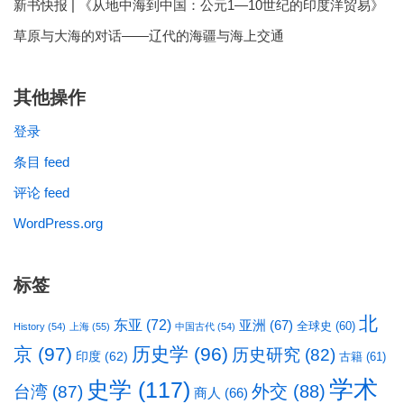
新书快报 | 《从地中海到中国：公元1—10世纪的印度洋贸易》
草原与大海的对话——辽代的海疆与海上交通
其他操作
登录
条目 feed
评论 feed
WordPress.org
标签
北
东亚
(72)
亚洲
(67)
全球史
(60)
History
(54)
上海
(55)
中国古代
(54)
京
(97)
历史学
(96)
历史研究
(82)
印度
(62)
古籍
(61)
学术
史学
(117)
台湾
(87)
外交
(88)
商人
(66)