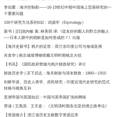
李伯重：海洋控制权——16-19世纪中期中国海上贸易研究的一
个重要问题
100个研究方法系列032：词源学（Etymology）
新书丨[日]池內敏 著; 林美琪 译:《從友好的鄰人到對立的敵人
──日本人眼中的朝鮮是如何形成的？》出版
【海洋史新书】鸦片的近世：荷兰东印度公司与海域亚洲
肖发华 | 南京城墙博物馆藏元明时期铭文火铳
【书讯】《国民政府禁烟与鸦片财政研究》评介
财政历史学 | 滨下武志：海关财政与清末财政：1860—1910
剑桥学派、历史人类学、庶民研究：印度近现代史研究的范式
转移与视角互补
亚洲帝国与英国知识：中国与英帝国扩张的网络
荐读 / 王禹浪、王天姿：《元明清时期东北亚丝绸之路考论》
【资源推介】浙江省历史文献数字资源总库