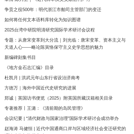
争贡之役500年：明代浙江市舶司主管部门的变迁
如何将任何文本语料库转化为知识图谱
2025台湾中研院明清研究国际学术研讨会议程
专题：从唐宋变革到大分流｜刘光临：唐宋变革、资本主义与
天道人心——略论陈寅恪保守主义史学思想的魅力
新编碑刻集书目
《地方金石志汇编》目录
杜凯月 | 洪武元年山东行省设治济南考
方徳万｜海外中国近代史研究的进展
郑诚｜英国访书便览（2025）附英国所藏汉籍相关目录
专著推荐丨王潞：《清前期的岛民管理》
会议纪要 | “清代财政与国家治理”国际学术研讨会成功举办
赵海涛 马健恒 | 近代中国通商口岸与区域经济社会变迁研究的