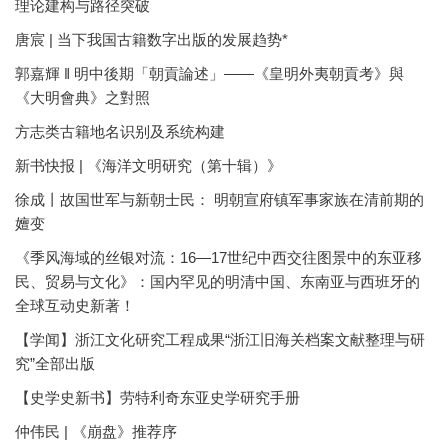
理论建构与路径突破
唐宸 | 当下我国古籍数字出版的发展趋势*
郭嘉輝 ‖ 明中後期「朝貢論述」——《皇明外夷朝貢考》與
《大明會典》之對照
方志类古籍地名识别及系统构建
新书快报 | 《海洋文明研究（第十辑）》
徐成丨故国世军与新朝士民： 明朝宣府镇军事家族在清前期的
嬗变
《季风海域的丝银对流：16—17世纪中西交往图景中的东亚移
民、贸易与文化》：国内罕见的明清中国、东南亚与西班牙的
全球互动史新著！
【学闻】浙江文化研究工程成果“浙江旧海关档案文献整理与研
究”全部出版
【史学史新书】劳特利奇东亚史学研究手册
仲伟民 | 《崩盘》推荐序