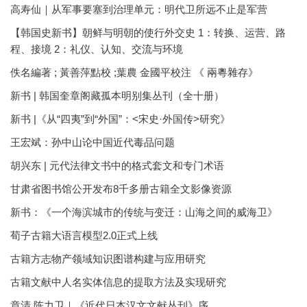
高寿仙｜从军事要塞到治理单元：明代卫所远不止是军营
【韩国史新书】朝鲜与明朝的使行外交史 1：转换、运营、路
程、接境 2：礼仪、认知、交流与环境
佚名編著 ; 黃善萍點校 ;葉農 金國平校注 《 兩粵雜存》
新书 | 韩国奎章阁藏孤本明别集丛刊（全十册）
新书 |《从“四夷”到“外国”：<宋史·外国传>研究》
王宏斌：孙中山论中国近代毒品问题
胡兴东 | 元代法律文书中的格式套文和专门术语
甘肃省图书馆公开发布8千多册古籍全文影像资源
新书：《一个海滨城市的传统与变迁：山海之间的威海卫》
荀子古籍大语言模型2.0正式上线
古籍方志物产领域知识图谱构建与应用研究
古籍文献中人名实体信息的提取方法及实现研究
章清 陈力卫｜《近代日本汉文文献丛刊》序