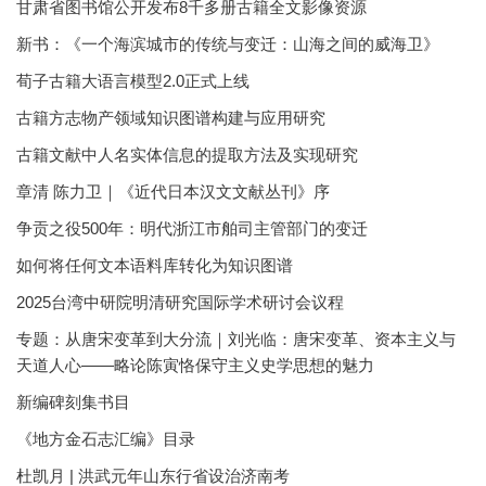
甘肃省图书馆公开发布8千多册古籍全文影像资源
新书：《一个海滨城市的传统与变迁：山海之间的威海卫》
荀子古籍大语言模型2.0正式上线
古籍方志物产领域知识图谱构建与应用研究
古籍文献中人名实体信息的提取方法及实现研究
章清 陈力卫｜《近代日本汉文文献丛刊》序
争贡之役500年：明代浙江市舶司主管部门的变迁
如何将任何文本语料库转化为知识图谱
2025台湾中研院明清研究国际学术研讨会议程
专题：从唐宋变革到大分流｜刘光临：唐宋变革、资本主义与
天道人心——略论陈寅恪保守主义史学思想的魅力
新编碑刻集书目
《地方金石志汇编》目录
杜凯月 | 洪武元年山东行省设治济南考