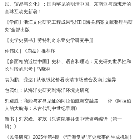
民、贸易与文化》：国内罕见的明清中国、东南亚与西班牙的
全球互动史新著！
【学闻】浙江文化研究工程成果“浙江旧海关档案文献整理与研
究”全部出版
【史学史新书】劳特利奇东亚史学研究手册
仲伟民 | 《崩盘》推荐序
【多面相的近世中国】史料、语言和理论：元史研究世界性和
长时段的思考 | 马晓林
袁为鹏、龚达 | 从银钱比价看晚清市场整合及南北差异
包茂红：从海洋史研究到海洋环境史研究
刘迎胜：商船与罗盘见证的阿拉伯航海交融路——评《阿拉伯
人的大航海：从古代到中世纪早期》
新书｜刘家峰、罗蕊《乐道院潍县集中营资料编译（第一
辑）》
《民俗研究》2025年第4期|《“迁海复界”历史叙事的生成机制》