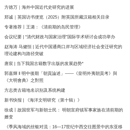
方徳万｜海外中国近代史研究的进展
郑诚｜英国访书便览（2025）附英国所藏汉籍相关目录
专著推荐丨王潞：《清前期的岛民管理》
会议纪要 | “清代财政与国家治理”国际学术研讨会成功举办
赵海涛 马健恒 | 近代中国通商口岸与区域经济社会变迁研究的
理论建构与路径突破
唐宸 | 当下我国古籍数字出版的发展趋势*
郭嘉輝 ‖ 明中後期「朝貢論述」——《皇明外夷朝貢考》與
《大明會典》之對照
方志类古籍地名识别及系统构建
新书快报 | 《海洋文明研究（第十辑）》
徐成丨故国世军与新朝士民： 明朝宣府镇军事家族在清前期的
嬗变
《季风海域的丝银对流：16—17世纪中西交往图景中的东亚移