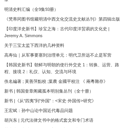
明清史料汇编（全9集93册）
《梵蒂冈图书馆藏明清中西文化交流史文献丛刊》第四辑出版
【印度洋史新书】珍宝之海：古代印度洋贸易的文化史 |
Jeremy A. Simmons
关于三宝太监下西洋的几种资料
高寿仙｜从军事要塞到治理单元：明代卫所远不止是军营
【韩国史新书】朝鲜与明朝的使行外交史 1：转换、运营、路
程、接境 2：礼仪、认知、交流与环境
佚名編著 ; 黃善萍點校 ;葉農 金國平校注 《 兩粵雜存》
新书 | 韩国奎章阁藏孤本明别集丛刊（全十册）
新书 |《从“四夷”到“外国”：<宋史·外国传>研究》
王宏斌：孙中山论中国近代毒品问题
胡兴东 | 元代法律文书中的格式套文和专门术语