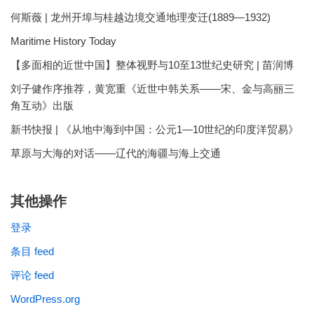
何斯薇 | 龙州开埠与桂越边境交通地理变迁(1889—1932)
Maritime History Today
【多面相的近世中国】整体视野与10至13世纪史研究 | 苗润博
刘子健作序推荐，黄宽重《近世中韩关系——宋、金与高丽三
角互动》出版
新书快报 | 《从地中海到中国：公元1—10世纪的印度洋贸易》
草原与大海的对话——辽代的海疆与海上交通
其他操作
登录
条目 feed
评论 feed
WordPress.org