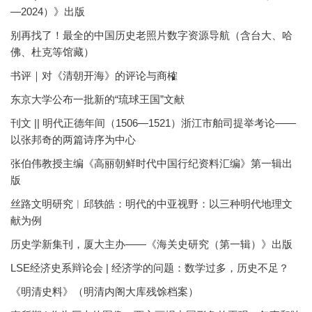
—2024）》出版
别再找了！最全的中国历史老照片数字资源导航（含台大、哈
佛、杜克等馆藏）
书评｜对《清朝开海》的评论与商榷
东京大学公布一批新的“琉球王国”文献
刊文 || 明代正德年间（1506—1521）浙江市舶司提举考论——
以张邦奇的两篇诗序为中心
张伯伟教授主编《高丽朝鲜时代中国行纪资料汇编》第一辑出
版
丝路文明研究︱邱轶皓：明代的中亚视野：以三种明代地理文
献为例
历史学新集刊，厦大主办——《海关史研究（第一辑）》出版
LSE经济史系辩论会 | 经济学的问题：数学过多，历史不足？
《明清史料》（明清内阁大库残馀档案）