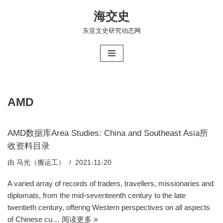
海交史
跳
东亚文史研究动态网
至
正
文
AMD
AMD数据库Area Studies: China and Southeast Asia所
收资料目录
由
马光（搬运工）
2021-11-20
A varied array of records of traders, travellers, missionaries and
diplomats, from the mid-seventeenth century to the late
twentieth century, offering Western perspectives on all aspects
of Chinese cu…
阅读更多 »