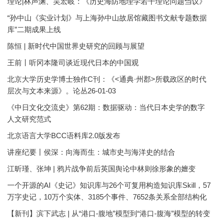
理论|林声渊、吴宏岐：《历史海防地理学若干理论问题刍议》
“孙中山《实业计划》与上海孙中山故居馆藏图书文献专题数据
库”二期成果上线
陈恒 | 新时代中国世界史研究的回顾与展望
王前丨听冈本隆司谈近现代日本的中国观
北京大学历史学博士独作C刊：《<通典·州郡>所载政区的时代
层次与文本来源》。论丛26-01-03
《中日文化交流史》第62期：数据驱动：当代日本史学的数字
人文研究范式
北京语言大学BCC语料库2.0版发布
讲座纪要丨侯深：向海而生：城市史与海洋史的结合
江昕瑾、张坤 | 鸦片战争前后英国舆论中林则徐形象的嬗变
一个开源的AI《史记》知识库与26个可复用构造知识库Skill，57
万字史记，10万个实体、3185个事件、7652条关系全部结构化
【新刊】滨下武志 | 从“港口-腹地”模型到“港口-腹海”模型的转变