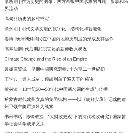
李所期 | 作为历史的图像：西方画报中国形象的再现、叙事和跨
界流动
高句丽历史的多维书写
徐永明 | 明代文学文献的数字化、结构化和智能化
姜博||晚清朝鲜商民在中国内地游历制度的形成及其运作
高寿仙||明代后期武职官员的薪俸收入状况
Climate Change and the Rise of an Empire
數據庫資源｜早期中國研究選輯, 十六至二十世紀初
王学典：逼人成材，顾颉刚弟子遍天下的秘诀
黄兴涛丨19世纪20—50年代中国新名词的生成与传播
后蒙古时代建州女真的集团结构 ——以《朝鲜实录》记载的建
州卫领主阶层汉姓为线索
书讯书话 | 陈锋教授：“大财政史观”下的清代税收研究 | 国家哲
学社会科学成果文库