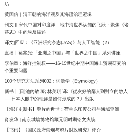
坊
黄国信｜清王朝的海洋观及其海疆治理逻辑
刊文 || 宋代中国对印度洋—地中海世界认知的飞跃：聚焦《诸
蕃志》中的埃及描述
译文|回应：《亚洲研究杂志(JAS)》与人工智能（2）
直播丨葛兆光:「亚洲之中国」与「世界之中国」系列讲座
李伯重：海洋控制权——16-19世纪中期中国海上贸易研究的一
个重要问题
100个研究方法系列032：词源学（Etymology）
新书丨[日]池內敏 著; 林美琪 译:《從友好的鄰人到對立的敵人
──日本人眼中的朝鮮是如何形成的？》出版
【海洋史新书】鸦片的近世：荷兰东印度公司与海域亚洲
肖发华 | 南京城墙博物馆藏元明时期铭文火铳
【书讯】《国民政府禁烟与鸦片财政研究》评介