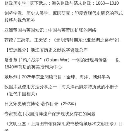
财政历史学 | 滨下武志：海关财政与清末财政：1860—1910
剑桥学派、历史人类学、庶民研究：印度近现代史研究的范式
转移与视角互补
亚洲帝国与英国知识：中国与英帝国扩张的网络
荐读 / 王禹浪、王天姿：《元明清时期东北亚丝绸之路考论》
【资源推介】浙江省历史文献数字资源总库
屠含章 | “鸦片战争”（Opium War）一词的出现与传播——以
1840年前后的英美报刊为中心
戴琳剑丨2025年东亚阅读书目：全球、海洋、朝鲜半岛
数据库及使用方法分享之一｜海关洋员魏尔特所藏的小册子
（近代中国相关）
日文宋史研究博论·著作目录（292本）
专家视点 | 我国海洋遗产保护现状及存在的问题
《文明互鉴：上海图书馆徐家汇藏书楼馆藏珍稀文献图录》目
录