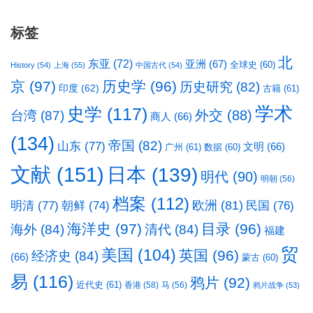
标签
北
东亚
(72)
亚洲
(67)
全球史
(60)
History
(54)
上海
(55)
中国古代
(54)
京
(97)
历史学
(96)
历史研究
(82)
印度
(62)
古籍
(61)
学术
史学
(117)
台湾
(87)
外交
(88)
商人
(66)
(134)
帝国
(82)
山东
(77)
文明
(66)
广州
(61)
数据
(60)
文献
(151)
日本
(139)
明代
(90)
明朝
(56)
档案
(112)
明清
(77)
欧洲
(81)
民国
(76)
朝鲜
(74)
海洋史
(97)
目录
(96)
海外
(84)
清代
(84)
福建
贸
美国
(104)
英国
(96)
经济史
(84)
(66)
蒙古
(60)
易
(116)
鸦片
(92)
近代史
(61)
香港
(58)
马
(56)
鸦片战争
(53)