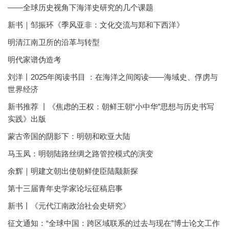
——全球历史视角下海洋史研究的几个课题
新书｜邹振环《季风亚非：文化交流与郑和下西洋》
明清江南卫所的沿革与转型
明代家谱伪造考
刘洋丨2025年阅读书目 ：在海洋之间阅读——海域史、俘虏与
世界经济
新书推荐 丨《焦虑的王权：朝鲜王朝“小中华”思想与历史书写
实践》出版
蒙古帝国的阴影下：明朝和欧亚大陆
马玉凤：明朝陆路丝绸之路管控模式的演变
余辉｜明建文朝出使朝鲜使臣陆颙新探
第十三届青年史学家论坛征稿启事
新书丨《元代江南政治社会史研究》
征文通知：“全球中国：跨区域联系的过去与现在”博士论文工作