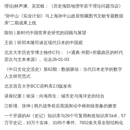
理论|林声渊、吴宏岐：《历史海防地理学若干理论问题刍议》
“孙中山《实业计划》与上海孙中山故居馆藏图书文献专题数据
库”二期成果上线
陈恒 | 新时代中国世界史研究的回顾与展望
王前丨听冈本隆司谈近现代日本的中国观
北京大学历史学博士独作C刊：《<通典·州郡>所载政区的时代
层次与文本来源》。论丛26-01-03
《中日文化交流史》第62期：数据驱动：当代日本史学的数字
人文研究范式
北京语言大学BCC语料库2.0版发布
讲座纪要丨侯深：向海而生：城市史与海洋史的结合
江昕瑾、张坤 | 鸦片战争前后英国舆论中林则徐形象的嬗变
一个开源的AI《史记》知识库与26个可复用构造知识库Skill，57
万字史记，10万个实体、3185个事件、7652条关系全部结构化