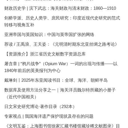
财政历史学 | 滨下武志：海关财政与清末财政：1860—1910
剑桥学派、历史人类学、庶民研究：印度近现代史研究的范式
转移与视角互补
亚洲帝国与英国知识：中国与英帝国扩张的网络
荐读 / 王禹浪、王天姿：《元明清时期东北亚丝绸之路考论》
【资源推介】浙江省历史文献数字资源总库
屠含章 | “鸦片战争”（Opium War）一词的出现与传播——以
1840年前后的英美报刊为中心
戴琳剑丨2025年东亚阅读书目：全球、海洋、朝鲜半岛
数据库及使用方法分享之一｜海关洋员魏尔特所藏的小册子
（近代中国相关）
日文宋史研究博论·著作目录（292本）
专家视点 | 我国海洋遗产保护现状及存在的问题
《文明互鉴：上海图书馆徐家汇藏书楼馆藏珍稀文献图录》目