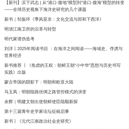
【新刊】滨下武志 | 从“港口-腹地”模型到“港口-腹海”模型的转变
——全球历史视角下海洋史研究的几个课题
新书｜邹振环《季风亚非：文化交流与郑和下西洋》
明清江南卫所的沿革与转型
明代家谱伪造考
刘洋丨2025年阅读书目 ：在海洋之间阅读——海域史、俘虏与
世界经济
新书推荐 丨《焦虑的王权：朝鲜王朝“小中华”思想与历史书写
实践》出版
蒙古帝国的阴影下：明朝和欧亚大陆
马玉凤：明朝陆路丝绸之路管控模式的演变
余辉｜明建文朝出使朝鲜使臣陆颙新探
第十三届青年史学家论坛征稿启事
新书丨《元代江南政治社会史研究》