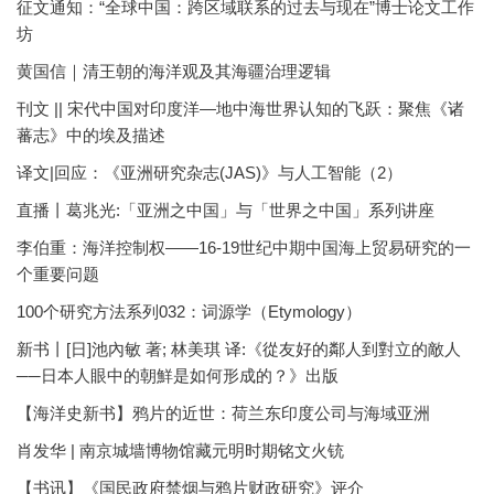
征文通知：“全球中国：跨区域联系的过去与现在”博士论文工作
坊
黄国信｜清王朝的海洋观及其海疆治理逻辑
刊文 || 宋代中国对印度洋—地中海世界认知的飞跃：聚焦《诸
蕃志》中的埃及描述
译文|回应：《亚洲研究杂志(JAS)》与人工智能（2）
直播丨葛兆光:「亚洲之中国」与「世界之中国」系列讲座
李伯重：海洋控制权——16-19世纪中期中国海上贸易研究的一
个重要问题
100个研究方法系列032：词源学（Etymology）
新书丨[日]池內敏 著; 林美琪 译:《從友好的鄰人到對立的敵人
──日本人眼中的朝鮮是如何形成的？》出版
【海洋史新书】鸦片的近世：荷兰东印度公司与海域亚洲
肖发华 | 南京城墙博物馆藏元明时期铭文火铳
【书讯】《国民政府禁烟与鸦片财政研究》评介