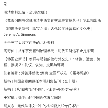
录
明清史料汇编（全9集93册）
《梵蒂冈图书馆藏明清中西文化交流史文献丛刊》第四辑出版
【印度洋史新书】珍宝之海：古代印度洋贸易的文化史 |
Jeremy A. Simmons
关于三宝太监下西洋的几种资料
高寿仙｜从军事要塞到治理单元：明代卫所远不止是军营
【韩国史新书】朝鲜与明朝的使行外交史 1：转换、运营、路
程、接境 2：礼仪、认知、交流与环境
佚名編著 ; 黃善萍點校 ;葉農 金國平校注 《 兩粵雜存》
新书 | 韩国奎章阁藏孤本明别集丛刊（全十册）
新书 |《从“四夷”到“外国”：<宋史·外国传>研究》
王宏斌：孙中山论中国近代毒品问题
胡兴东 | 元代法律文书中的格式套文和专门术语