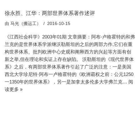
徐永胜、江华：两部世界体系著作述评
由
马光（搬运工）
2016-10-15
《江西社会科学》2003年01期 文章摘要：阿布-卢格霍特的和弗
兰克的是世界体系学派继沃勒斯坦的之后的两部力作,它们在重
构世界体系、批判欧洲中心史观和阐释西方的兴起等方面有创
新之举,但在理论和实证上存在缺陷。 沃勒斯坦的《现代世界体
系》之后，有两部世界体系著作引起了广泛的注意：一是美国
西北大学珍尼特·阿布一卢格霍特的《欧洲霸权之前：公元1250
一1350年的世界体系》，另一是加拿太多伦多大学弗兰克…
阅
读更多 »