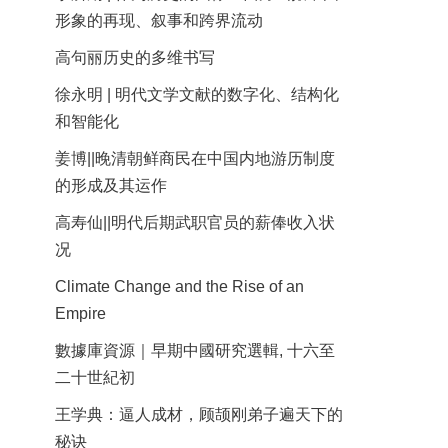
形象的再现、叙事和跨界流动
高句丽历史的多维书写
徐永明 | 明代文学文献的数字化、结构化
和智能化
姜博||晚清朝鲜商民在中国内地游历制度
的形成及其运作
高寿仙||明代后期武职官员的薪俸收入状
况
Climate Change and the Rise of an
Empire
數據庫資源｜早期中國研究選輯, 十六至
二十世紀初
王学典：逼人成材，顾颉刚弟子遍天下的
秘诀