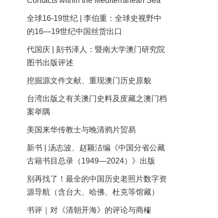
Contacts within the Mediterranean Sea
全球16-19世纪 | 李伯重：全球史视野中
的16—19世纪中国丝货出口
代国庆 | 刻书泽人：暨南大学澳门研究院
图书出版评述
挖掘源文件文献、重现澳门历史原貌
台湾出版之有关澳门史料及庋藏之澳门档
案举隅
美国来华传教士与晚清鸦片贸易
新书 | 汤志波、赵颖洁编《中国分省公藏
古籍书目总录（1949—2024）》出版
别再找了！最全的中国历史老照片数字资
源导航（含台大、哈佛、杜克等馆藏）
书评｜对《清朝开海》的评论与商榷