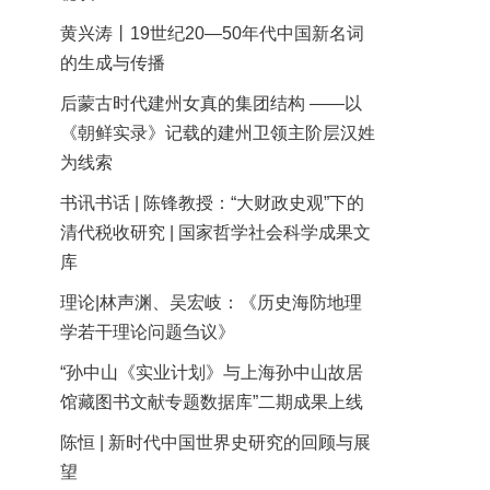
黄兴涛丨19世纪20—50年代中国新名词
的生成与传播
后蒙古时代建州女真的集团结构 ——以
《朝鲜实录》记载的建州卫领主阶层汉姓
为线索
书讯书话 | 陈锋教授：“大财政史观”下的
清代税收研究 | 国家哲学社会科学成果文
库
理论|林声渊、吴宏岐：《历史海防地理
学若干理论问题刍议》
“孙中山《实业计划》与上海孙中山故居
馆藏图书文献专题数据库”二期成果上线
陈恒 | 新时代中国世界史研究的回顾与展
望