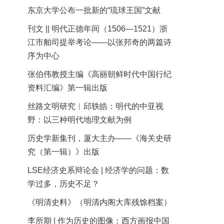
东京大学公布一批新的“琉球王国”文献
刊文 || 明代正德年间（1506—1521）浙
江市舶司提举考论——以张邦奇的两篇诗
序为中心
张伯伟教授主编《高丽朝鲜时代中国行纪
资料汇编》第一辑出版
丝路文明研究︱邱轶皓：明代的中亚视
野：以三种明代地理文献为例
历史学新集刊，厦大主办——《海关史研
究（第一辑）》出版
LSE经济史系辩论会 | 经济学的问题：数
学过多，历史不足？
《明清史料》（明清内阁大库残馀档案）
李所期 | 作为历史的图像：西方画报中国