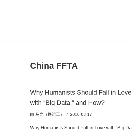
跳
至
正
文
China FFTA
Why Humanists Should Fall in Love
with “Big Data,” and How?
由
马光（搬运工）
2016-03-17
Why Humanists Should Fall in Love with “Big Dat