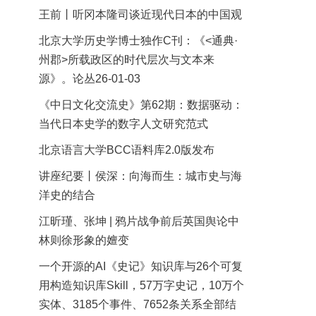
王前丨听冈本隆司谈近现代日本的中国观
北京大学历史学博士独作C刊：《<通典·
州郡>所载政区的时代层次与文本来
源》。论丛26-01-03
《中日文化交流史》第62期：数据驱动：
当代日本史学的数字人文研究范式
北京语言大学BCC语料库2.0版发布
讲座纪要丨侯深：向海而生：城市史与海
洋史的结合
江昕瑾、张坤 | 鸦片战争前后英国舆论中
林则徐形象的嬗变
一个开源的AI《史记》知识库与26个可复
用构造知识库Skill，57万字史记，10万个
实体、3185个事件、7652条关系全部结