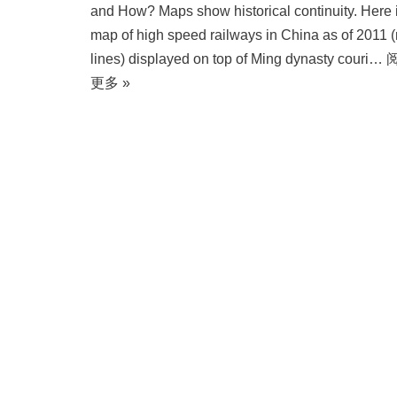
and How? Maps show historical continuity. Here 
map of high speed railways in China as of 2011 (
lines) displayed on top of Ming dynasty couri…
更多 »