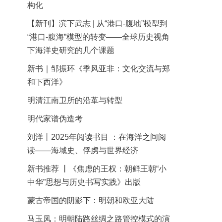
构化
【新刊】滨下武志 | 从“港口-腹地”模型到
“港口-腹海”模型的转变——全球历史视角
下海洋史研究的几个课题
新书｜邹振环《季风亚非：文化交流与郑
和下西洋》
明清江南卫所的沿革与转型
明代家谱伪造考
刘洋丨2025年阅读书目 ：在海洋之间阅
读——海域史、俘虏与世界经济
新书推荐 丨《焦虑的王权：朝鲜王朝“小
中华”思想与历史书写实践》出版
蒙古帝国的阴影下：明朝和欧亚大陆
马玉凤：明朝陆路丝绸之路管控模式的演