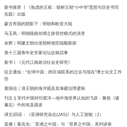
新书推荐 丨《焦虑的王权：朝鲜王朝“小中华”思想与历史书写
实践》出版
蒙古帝国的阴影下：明朝和欧亚大陆
马玉凤：明朝陆路丝绸之路管控模式的演变
余辉｜明建文朝出使朝鲜使臣陆颙新探
第十三届青年史学家论坛征稿启事
新书丨《元代江南政治社会史研究》
征文通知：“全球中国：跨区域联系的过去与现在”博士论文工作
坊
黄国信｜清王朝的海洋观及其海疆治理逻辑
刊文 || 宋代中国对印度洋—地中海世界认知的飞跃：聚焦《诸
蕃志》中的埃及描述
译文|回应：《亚洲研究杂志(JAS)》与人工智能（2）
直播丨葛兆光:「亚洲之中国」与「世界之中国」系列讲座