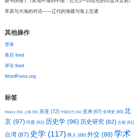
新书快报 | 《从地中海到中国：公元1—10世纪的印度洋贸易》
草原与大海的对话——辽代的海疆与海上交通
其他操作
登录
条目 feed
评论 feed
WordPress.org
标签
北
东亚
(72)
亚洲
(67)
全球史
(60)
History
(54)
上海
(55)
中国古代
(54)
京
(97)
历史学
(96)
历史研究
(82)
印度
(62)
古籍
(61)
学术
史学
(117)
台湾
(87)
外交
(88)
商人
(66)