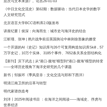
层次与文本来源》。论丛26-01-03
《中日文化交流史》第62期：数据驱动：当代日本史学的数字
人文研究范式
北京语言大学BCC语料库2.0版发布
讲座纪要丨侯深：向海而生：城市史与海洋史的结合
江昕瑾、张坤 | 鸦片战争前后英国舆论中林则徐形象的嬗变
一个开源的AI《史记》知识库与26个可复用构造知识库Skill，57
万字史记，10万个实体、3185个事件、7652条关系全部结构化
【新刊】滨下武志 | 从“港口-腹地”模型到“港口-腹海”模型的转变
——全球历史视角下海洋史研究的几个课题
新书｜邹振环《季风亚非：文化交流与郑和下西洋》
明清江南卫所的沿革与转型
明代家谱伪造考
刘洋丨2025年阅读书目 ：在海洋之间阅读——海域史、俘虏与
世界经济