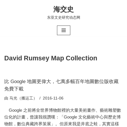
海交史
跳
东亚文史研究动态网
至
正
文
David Rumsey Map Collection
比 Google 地圖更偉大，七萬多幅百年地圖數位版收藏
免費下載
由
马光（搬运工）
2016-11-06
Google 之前將全世界博物館裡的大量美術畫作、藝術雕塑數
位化的計畫，曾讓我很讚嘆：「Google 文化藝術中心與歷史博
物館，數位典藏跨界策展」。但原來我是井底之蛙，其實這樣