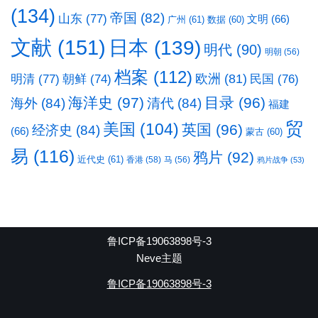
(134)
帝国
(82)
山东
(77)
文明
(66)
广州
(61)
数据
(60)
文献
(151)
日本
(139)
明代
(90)
明朝
(56)
档案
(112)
明清
(77)
欧洲
(81)
民国
(76)
朝鲜
(74)
海洋史
(97)
目录
(96)
海外
(84)
清代
(84)
福建
贸
美国
(104)
英国
(96)
经济史
(84)
(66)
蒙古
(60)
易
(116)
鸦片
(92)
近代史
(61)
香港
(58)
马
(56)
鸦片战争
(53)
鲁ICP备19063898号-3
Neve主题
鲁ICP备19063898号-3