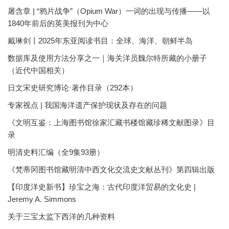
屠含章 | “鸦片战争”（Opium War）一词的出现与传播——以
1840年前后的英美报刊为中心
戴琳剑丨2025年东亚阅读书目：全球、海洋、朝鲜半岛
数据库及使用方法分享之一｜海关洋员魏尔特所藏的小册子
（近代中国相关）
日文宋史研究博论·著作目录（292本）
专家视点 | 我国海洋遗产保护现状及存在的问题
《文明互鉴：上海图书馆徐家汇藏书楼馆藏珍稀文献图录》目
录
明清史料汇编（全9集93册）
《梵蒂冈图书馆藏明清中西文化交流史文献丛刊》第四辑出版
【印度洋史新书】珍宝之海：古代印度洋贸易的文化史 |
Jeremy A. Simmons
关于三宝太监下西洋的几种资料