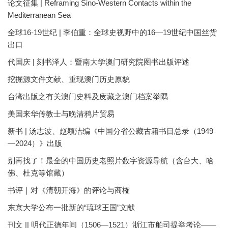
论文征集 | Reframing Sino-Western Contacts within the
Mediterranean Sea
全球16-19世纪 | 李伯重：全球史视野中的16—19世纪中国丝货
出口
代国庆 | 刻书泽人：暨南大学澳门研究院图书出版评述
挖掘源文件文献、重现澳门历史原貌
台湾出版之有关澳门史料及庋藏之澳门档案举隅
美国来华传教士与晚清鸦片贸易
新书 | 汤志波、赵颖洁编《中国分省公藏古籍书目总录（1949
—2024）》出版
别再找了！最全的中国历史老照片数字资源导航（含台大、哈
佛、杜克等馆藏）
书评｜对《清朝开海》的评论与商榷
东京大学公布一批新的“琉球王国”文献
刊文 || 明代正德年间（1506—1521）浙江市舶司提举考论——