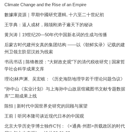
Climate Change and the Rise of an Empire
數據庫資源｜早期中國研究選輯, 十六至二十世紀初
王学典：逼人成材，顾颉刚弟子遍天下的秘诀
黄兴涛丨19世纪20—50年代中国新名词的生成与传播
后蒙古时代建州女真的集团结构 ——以《朝鲜实录》记载的建
州卫领主阶层汉姓为线索
书讯书话 | 陈锋教授：“大财政史观”下的清代税收研究 | 国家哲
学社会科学成果文库
理论|林声渊、吴宏岐：《历史海防地理学若干理论问题刍议》
“孙中山《实业计划》与上海孙中山故居馆藏图书文献专题数据
库”二期成果上线
陈恒 | 新时代中国世界史研究的回顾与展望
王前丨听冈本隆司谈近现代日本的中国观
北京大学历史学博士独作C刊：《<通典·州郡>所载政区的时代