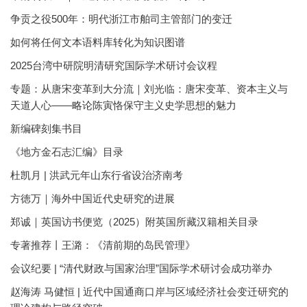
争贡之役500年：明代浙江市舶司主管部门的变迁
如何将任何文本语料库转化为知识图谱
2025台湾中研院明清研究国际学术研讨会议程
专题：从唐宋变革到大分流｜刘光临：唐宋变革、资本主义与
天道人心——略论陈寅恪保守主义史学思想的魅力
新编碑刻集书目
《地方金石志汇编》目录
杜凯月 | 洪武元年山东行省设治济南考
方徳万｜海外中国近代史研究的进展
郑诚｜英国访书便览（2025）附英国所藏汉籍相关目录
专著推荐丨王潞：《清前期的岛民管理》
会议纪要 | “清代财政与国家治理”国际学术研讨会成功举办
赵海涛 马健恒 | 近代中国通商口岸与区域经济社会变迁研究的