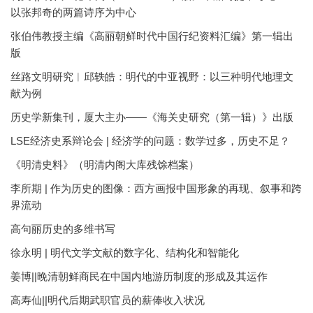
以张邦奇的两篇诗序为中心
张伯伟教授主编《高丽朝鲜时代中国行纪资料汇编》第一辑出
版
丝路文明研究︱邱轶皓：明代的中亚视野：以三种明代地理文
献为例
历史学新集刊，厦大主办——《海关史研究（第一辑）》出版
LSE经济史系辩论会 | 经济学的问题：数学过多，历史不足？
《明清史料》（明清内阁大库残馀档案）
李所期 | 作为历史的图像：西方画报中国形象的再现、叙事和跨
界流动
高句丽历史的多维书写
徐永明 | 明代文学文献的数字化、结构化和智能化
姜博||晚清朝鲜商民在中国内地游历制度的形成及其运作
高寿仙||明代后期武职官员的薪俸收入状况