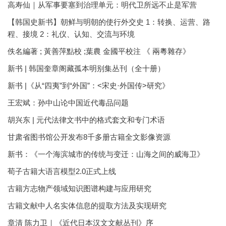
高寿仙｜从军事要塞到治理单元：明代卫所远不止是军营
【韩国史新书】朝鲜与明朝的使行外交史 1：转换、运营、路
程、接境 2：礼仪、认知、交流与环境
佚名編著 ; 黃善萍點校 ;葉農 金國平校注 《 兩粵雜存》
新书 | 韩国奎章阁藏孤本明别集丛刊（全十册）
新书 |《从“四夷”到“外国”：<宋史·外国传>研究》
王宏斌：孙中山论中国近代毒品问题
胡兴东 | 元代法律文书中的格式套文和专门术语
甘肃省图书馆公开发布8千多册古籍全文影像资源
新书：《一个海滨城市的传统与变迁：山海之间的威海卫》
荀子古籍大语言模型2.0正式上线
古籍方志物产领域知识图谱构建与应用研究
古籍文献中人名实体信息的提取方法及实现研究
章清 陈力卫｜《近代日本汉文文献丛刊》序