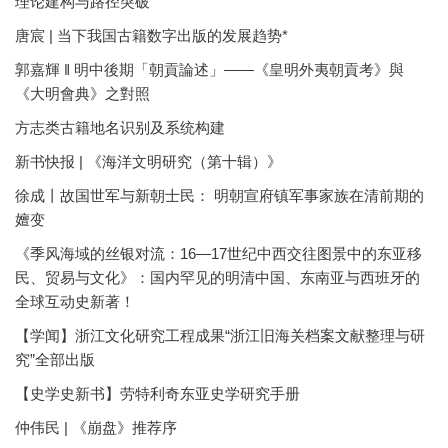
理论建构与路径突破
唐宸 | 当下我国古籍数字出版的发展趋势*
郭嘉輝 ‖ 明中後期「朝貢論述」——《皇明外夷朝貢考》與
《大明會典》之對照
方志类古籍地名识别及系统构建
新书快报 | 《海洋文明研究（第十辑）》
徐成丨故国世军与新朝士民： 明朝宣府镇军事家族在清前期的
嬗变
《季风海域的丝银对流：16—17世纪中西交往图景中的东亚移
民、贸易与文化》：国内罕见的明清中国、东南亚与西班牙的
全球互动史新著！
【学闻】浙江文化研究工程成果“浙江旧海关档案文献整理与研
究”全部出版
【史学史新书】劳特利奇东亚史学研究手册
仲伟民 | 《崩盘》推荐序