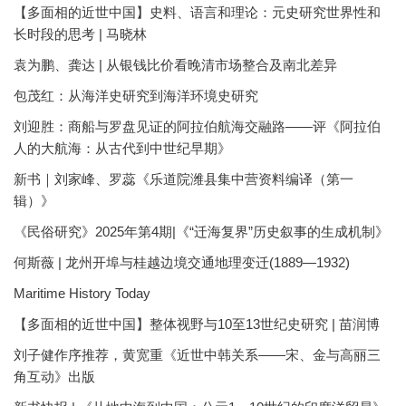
【多面相的近世中国】史料、语言和理论：元史研究世界性和
长时段的思考 | 马晓林
袁为鹏、龚达 | 从银钱比价看晚清市场整合及南北差异
包茂红：从海洋史研究到海洋环境史研究
刘迎胜：商船与罗盘见证的阿拉伯航海交融路——评《阿拉伯
人的大航海：从古代到中世纪早期》
新书｜刘家峰、罗蕊《乐道院潍县集中营资料编译（第一
辑）》
《民俗研究》2025年第4期|《“迁海复界”历史叙事的生成机制》
何斯薇 | 龙州开埠与桂越边境交通地理变迁(1889—1932)
Maritime History Today
【多面相的近世中国】整体视野与10至13世纪史研究 | 苗润博
刘子健作序推荐，黄宽重《近世中韩关系——宋、金与高丽三
角互动》出版