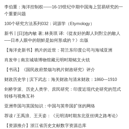
李伯重：海洋控制权——16-19世纪中期中国海上贸易研究的一
个重要问题
100个研究方法系列032：词源学（Etymology）
新书丨[日]池內敏 著; 林美琪 译:《從友好的鄰人到對立的敵人
──日本人眼中的朝鮮是如何形成的？》出版
【海洋史新书】鸦片的近世：荷兰东印度公司与海域亚洲
肖发华 | 南京城墙博物馆藏元明时期铭文火铳
【书讯】《国民政府禁烟与鸦片财政研究》评介
财政历史学 | 滨下武志：海关财政与清末财政：1860—1910
剑桥学派、历史人类学、庶民研究：印度近现代史研究的范式
转移与视角互补
亚洲帝国与英国知识：中国与英帝国扩张的网络
荐读 / 王禹浪、王天姿：《元明清时期东北亚丝绸之路考论》
【资源推介】浙江省历史文献数字资源总库