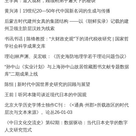
王学典：逼人成材，顾颉刚弟子遍天下的秘诀
黄兴涛丨19世纪20—50年代中国新名词的生成与传播
后蒙古时代建州女真的集团结构 ——以《朝鲜实录》记载的建
州卫领主阶层汉姓为线索
书讯书话 | 陈锋教授：“大财政史观”下的清代税收研究 | 国家哲
学社会科学成果文库
理论|林声渊、吴宏岐：《历史海防地理学若干理论问题刍议》
“孙中山《实业计划》与上海孙中山故居馆藏图书文献专题数据
库”二期成果上线
陈恒 | 新时代中国世界史研究的回顾与展望
王前丨听冈本隆司谈近现代日本的中国观
北京大学历史学博士独作C刊：《<通典·州郡>所载政区的时代
层次与文本来源》。论丛26-01-03
《中日文化交流史》第62期：数据驱动：当代日本史学的数字
人文研究范式