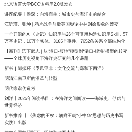
北京语言大学BCC语料库2.0版发布
讲座纪要丨侯深：向海而生：城市史与海洋史的结合
江昕瑾、张坤 | 鸦片战争前后英国舆论中林则徐形象的嬗变
一个开源的AI《史记》知识库与26个可复用构造知识库Skill，57
万字史记，10万个实体、3185个事件、7652条关系全部结构化
【新刊】滨下武志 | 从“港口-腹地”模型到“港口-腹海”模型的转变
——全球历史视角下海洋史研究的几个课题
新书｜邹振环《季风亚非：文化交流与郑和下西洋》
明清江南卫所的沿革与转型
明代家谱伪造考
刘洋丨2025年阅读书目 ：在海洋之间阅读——海域史、俘虏与
世界经济
新书推荐 丨《焦虑的王权：朝鲜王朝“小中华”思想与历史书写
实践》出版