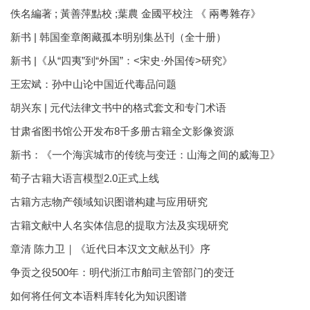
佚名編著 ; 黃善萍點校 ;葉農 金國平校注 《 兩粵雜存》
新书 | 韩国奎章阁藏孤本明别集丛刊（全十册）
新书 |《从“四夷”到“外国”：<宋史·外国传>研究》
王宏斌：孙中山论中国近代毒品问题
胡兴东 | 元代法律文书中的格式套文和专门术语
甘肃省图书馆公开发布8千多册古籍全文影像资源
新书：《一个海滨城市的传统与变迁：山海之间的威海卫》
荀子古籍大语言模型2.0正式上线
古籍方志物产领域知识图谱构建与应用研究
古籍文献中人名实体信息的提取方法及实现研究
章清 陈力卫｜《近代日本汉文文献丛刊》序
争贡之役500年：明代浙江市舶司主管部门的变迁
如何将任何文本语料库转化为知识图谱