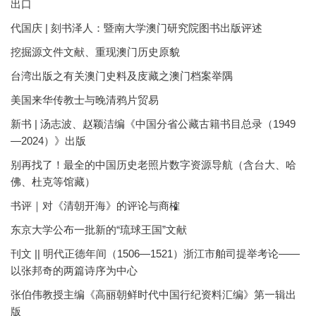
出口
代国庆 | 刻书泽人：暨南大学澳门研究院图书出版评述
挖掘源文件文献、重现澳门历史原貌
台湾出版之有关澳门史料及庋藏之澳门档案举隅
美国来华传教士与晚清鸦片贸易
新书 | 汤志波、赵颖洁编《中国分省公藏古籍书目总录（1949
—2024）》出版
别再找了！最全的中国历史老照片数字资源导航（含台大、哈
佛、杜克等馆藏）
书评｜对《清朝开海》的评论与商榷
东京大学公布一批新的“琉球王国”文献
刊文 || 明代正德年间（1506—1521）浙江市舶司提举考论——
以张邦奇的两篇诗序为中心
张伯伟教授主编《高丽朝鲜时代中国行纪资料汇编》第一辑出
版