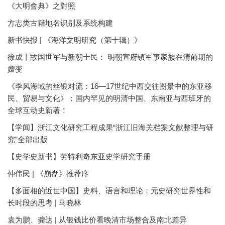
《大明會典》之對照
方志类古籍地名识别及系统构建
新书快报 | 《海洋文明研究（第十辑）》
徐成丨故国世军与新朝士民： 明朝宣府镇军事家族在清前期的
嬗变
《季风海域的丝银对流：16—17世纪中西交往图景中的东亚移
民、贸易与文化》：国内罕见的明清中国、东南亚与西班牙的
全球互动史新著！
【学闻】浙江文化研究工程成果“浙江旧海关档案文献整理与研
究”全部出版
【史学史新书】劳特利奇东亚史学研究手册
仲伟民 | 《崩盘》推荐序
【多面相的近世中国】史料、语言和理论：元史研究世界性和
长时段的思考 | 马晓林
袁为鹏、龚达 | 从银钱比价看晚清市场整合及南北差异