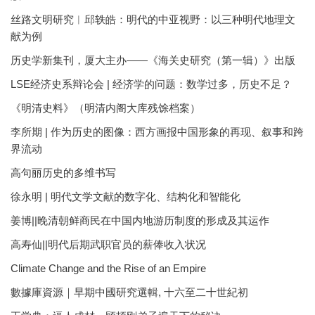
丝路文明研究︱邱轶皓：明代的中亚视野：以三种明代地理文
献为例
历史学新集刊，厦大主办——《海关史研究（第一辑）》出版
LSE经济史系辩论会 | 经济学的问题：数学过多，历史不足？
《明清史料》（明清内阁大库残馀档案）
李所期 | 作为历史的图像：西方画报中国形象的再现、叙事和跨
界流动
高句丽历史的多维书写
徐永明 | 明代文学文献的数字化、结构化和智能化
姜博||晚清朝鲜商民在中国内地游历制度的形成及其运作
高寿仙||明代后期武职官员的薪俸收入状况
Climate Change and the Rise of an Empire
數據庫資源｜早期中國研究選輯, 十六至二十世紀初