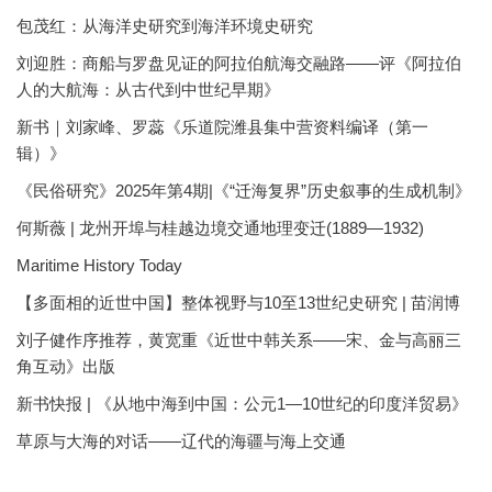
包茂红：从海洋史研究到海洋环境史研究
刘迎胜：商船与罗盘见证的阿拉伯航海交融路——评《阿拉伯
人的大航海：从古代到中世纪早期》
新书｜刘家峰、罗蕊《乐道院潍县集中营资料编译（第一
辑）》
《民俗研究》2025年第4期|《“迁海复界”历史叙事的生成机制》
何斯薇 | 龙州开埠与桂越边境交通地理变迁(1889—1932)
Maritime History Today
【多面相的近世中国】整体视野与10至13世纪史研究 | 苗润博
刘子健作序推荐，黄宽重《近世中韩关系——宋、金与高丽三
角互动》出版
新书快报 | 《从地中海到中国：公元1—10世纪的印度洋贸易》
草原与大海的对话——辽代的海疆与海上交通