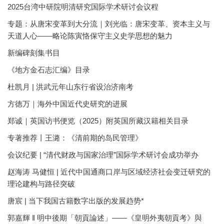
2025台湾中研院明清研究国际学术研讨会议程
专题：从唐宋变革到大分流｜刘光临：唐宋变革、资本主义与
天道人心——略论陈寅恪保守主义史学思想的魅力
新编碑刻集书目
《地方金石志汇编》目录
杜凯月 | 洪武元年山东行省设治济南考
方徳万｜海外中国近代史研究的进展
郑诚｜英国访书便览（2025）附英国所藏汉籍相关目录
专著推荐丨王潞：《清前期的岛民管理》
会议纪要 | “清代财政与国家治理”国际学术研讨会成功举办
赵海涛 马健恒 | 近代中国通商口岸与区域经济社会变迁研究的
理论建构与路径突破
唐宸 | 当下我国古籍数字出版的发展趋势*
郭嘉輝 ‖ 明中後期「朝貢論述」——《皇明外夷朝貢考》與