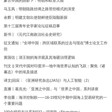
蒙古帝国的阴影下：明朝和欧亚大陆
马玉凤：明朝陆路丝绸之路管控模式的演变
余辉｜明建文朝出使朝鲜使臣陆颙新探
第十三届青年史学家论坛征稿启事
新书丨《元代江南政治社会史研究》
征文通知：“全球中国：跨区域联系的过去与现在”博士论文工作
坊
黄国信｜清王朝的海洋观及其海疆治理逻辑
刊文 || 宋代中国对印度洋—地中海世界认知的飞跃：聚焦《诸
蕃志》中的埃及描述
译文|回应：《亚洲研究杂志(JAS)》与人工智能（2）
直播丨葛兆光:「亚洲之中国」与「世界之中国」系列讲座
李伯重：海洋控制权——16-19世纪中期中国海上贸易研究的一
个重要问题
100个研究方法系列032：词源学（Etymology）