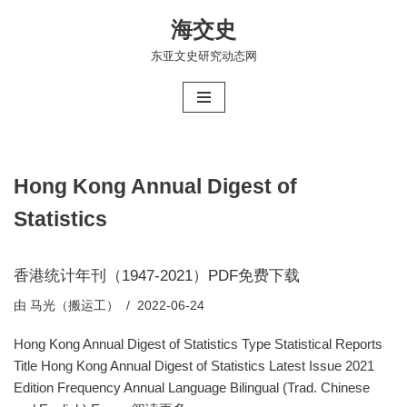
海交史
跳
东亚文史研究动态网
至
正
文
Hong Kong Annual Digest of
Statistics
香港统计年刊（1947-2021）PDF免费下载
由
马光（搬运工）
2022-06-24
Hong Kong Annual Digest of Statistics Type Statistical Reports
Title Hong Kong Annual Digest of Statistics Latest Issue 2021
Edition Frequency Annual Language Bilingual (Trad. Chinese