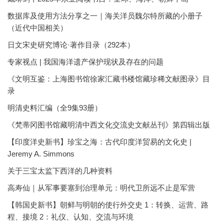
数据库及使用方法分享之一｜海关洋员魏尔特所藏的小册子
（近代中国相关）
日文宋史研究博论·著作目录（292本）
专家视点 | 我国海洋遗产保护现状及存在的问题
《文明互鉴：上海图书馆徐家汇藏书楼馆藏珍稀文献图录》目
录
明清史料汇编（全9集93册）
《梵蒂冈图书馆藏明清中西文化交流史文献丛刊》第四辑出版
【印度洋史新书】珍宝之海：古代印度洋贸易的文化史 |
Jeremy A. Simmons
关于三宝太监下西洋的几种资料
高寿仙｜从军事要塞到治理单元：明代卫所远不止是军营
【韩国史新书】朝鲜与明朝的使行外交史 1：转换、运营、路
程、接境 2：礼仪、认知、交流与环境