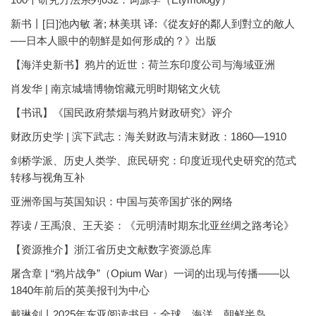
新书丨[日]池內敏 著; 林美琪 译:《從友好的鄰人到對立的敵人
──日本人眼中的朝鮮是如何形成的？》出版
【海洋史新书】鸦片的近世：荷兰东印度公司与海域亚洲
肖发华 | 南京城墙博物馆藏元明时期铭文火铳
【书讯】《国民政府禁烟与鸦片财政研究》评介
财政历史学 | 滨下武志：海关财政与清末财政：1860—1910
剑桥学派、历史人类学、庶民研究：印度近现代史研究的范式
转移与视角互补
亚洲帝国与英国知识：中国与英帝国扩张的网络
荐读 / 王禹浪、王天姿：《元明清时期东北亚丝绸之路考论》
【资源推介】浙江省历史文献数字资源总库
屠含章 | “鸦片战争”（Opium War）一词的出现与传播——以
1840年前后的英美报刊为中心
戴琳剑丨2025年东亚阅读书目：全球、海洋、朝鲜半岛