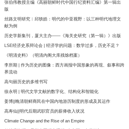
张伯伟教授主编《高丽朝鲜时代中国行纪资料汇编》第一辑出
版
丝路文明研究︱邱轶皓：明代的中亚视野：以三种明代地理文
献为例
历史学新集刊，厦大主办——《海关史研究（第一辑）》出版
LSE经济史系辩论会 | 经济学的问题：数学过多，历史不足？
《明清史料》（明清内阁大库残馀档案）
李所期 | 作为历史的图像：西方画报中国形象的再现、叙事和跨
界流动
高句丽历史的多维书写
徐永明 | 明代文学文献的数字化、结构化和智能化
姜博||晚清朝鲜商民在中国内地游历制度的形成及其运作
高寿仙||明代后期武职官员的薪俸收入状况
Climate Change and the Rise of an Empire