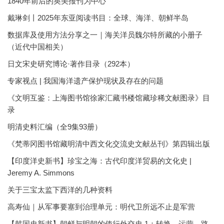
1840年前后的英美报刊为中心
戴琳剑丨2025年东亚阅读书目：全球、海洋、朝鲜半岛
数据库及使用方法分享之一｜海关洋员魏尔特所藏的小册子
（近代中国相关）
日文宋史研究博论·著作目录（292本）
专家视点 | 我国海洋遗产保护现状及存在的问题
《文明互鉴：上海图书馆徐家汇藏书楼馆藏珍稀文献图录》目
录
明清史料汇编（全9集93册）
《梵蒂冈图书馆藏明清中西文化交流史文献丛刊》第四辑出版
【印度洋史新书】珍宝之海：古代印度洋贸易的文化史 |
Jeremy A. Simmons
关于三宝太监下西洋的几种资料
高寿仙｜从军事要塞到治理单元：明代卫所远不止是军营
【韩国史新书】朝鲜与明朝的使行外交史 1：转换、运营、路