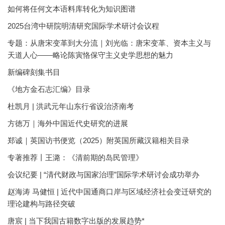
如何将任何文本语料库转化为知识图谱
2025台湾中研院明清研究国际学术研讨会议程
专题：从唐宋变革到大分流｜刘光临：唐宋变革、资本主义与
天道人心——略论陈寅恪保守主义史学思想的魅力
新编碑刻集书目
《地方金石志汇编》目录
杜凯月 | 洪武元年山东行省设治济南考
方徳万｜海外中国近代史研究的进展
郑诚｜英国访书便览（2025）附英国所藏汉籍相关目录
专著推荐丨王潞：《清前期的岛民管理》
会议纪要 | “清代财政与国家治理”国际学术研讨会成功举办
赵海涛 马健恒 | 近代中国通商口岸与区域经济社会变迁研究的
理论建构与路径突破
唐宸 | 当下我国古籍数字出版的发展趋势*