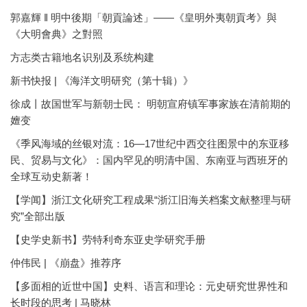
郭嘉輝 ‖ 明中後期「朝貢論述」——《皇明外夷朝貢考》與
《大明會典》之對照
方志类古籍地名识别及系统构建
新书快报 | 《海洋文明研究（第十辑）》
徐成丨故国世军与新朝士民： 明朝宣府镇军事家族在清前期的
嬗变
《季风海域的丝银对流：16—17世纪中西交往图景中的东亚移
民、贸易与文化》：国内罕见的明清中国、东南亚与西班牙的
全球互动史新著！
【学闻】浙江文化研究工程成果“浙江旧海关档案文献整理与研
究”全部出版
【史学史新书】劳特利奇东亚史学研究手册
仲伟民 | 《崩盘》推荐序
【多面相的近世中国】史料、语言和理论：元史研究世界性和
长时段的思考 | 马晓林