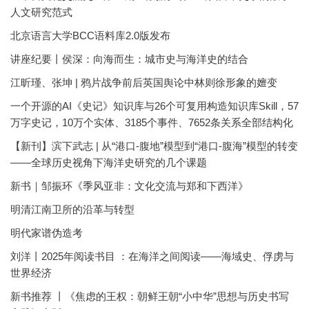
人文研究范式
北京语言大学BCC语料库2.0版发布
讲座纪要丨侯深：向海而生：城市史与海洋史的结合
江昕瑾、张坤 | 鸦片战争前后英国舆论中林则徐形象的嬗变
一个开源的AI《史记》知识库与26个可复用构造知识库Skill，57
万字史记，10万个实体、3185个事件、7652条关系全部结构化
【新刊】滨下武志 | 从“港口-腹地”模型到“港口-腹海”模型的转变
——全球历史视角下海洋史研究的几个课题
新书｜邹振环《季风亚非：文化交流与郑和下西洋》
明清江南卫所的沿革与转型
明代家谱伪造考
刘洋丨2025年阅读书目 ：在海洋之间阅读——海域史、俘虏与
世界经济
新书推荐 丨《焦虑的王权：朝鲜王朝“小中华”思想与历史书写