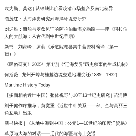
袁为鹏、龚达 | 从银钱比价看晚清市场整合及南北差异
包茂红：从海洋史研究到海洋环境史研究
刘迎胜：商船与罗盘见证的阿拉伯航海交融路——评《阿拉伯
人的大航海：从古代到中世纪早期》
新书｜刘家峰、罗蕊《乐道院潍县集中营资料编译（第一
辑）》
《民俗研究》2025年第4期|《“迁海复界”历史叙事的生成机制》
何斯薇 | 龙州开埠与桂越边境交通地理变迁(1889—1932)
Maritime History Today
【多面相的近世中国】整体视野与10至13世纪史研究 | 苗润博
刘子健作序推荐，黄宽重《近世中韩关系——宋、金与高丽三
角互动》出版
新书快报 | 《从地中海到中国：公元1—10世纪的印度洋贸易》
草原与大海的对话——辽代的海疆与海上交通