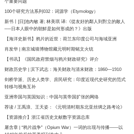
个重要问题
100个研究方法系列032：词源学（Etymology）
新书丨[日]池內敏 著; 林美琪 译:《從友好的鄰人到對立的敵人
──日本人眼中的朝鮮是如何形成的？》出版
【海洋史新书】鸦片的近世：荷兰东印度公司与海域亚洲
肖发华 | 南京城墙博物馆藏元明时期铭文火铳
【书讯】《国民政府禁烟与鸦片财政研究》评介
财政历史学 | 滨下武志：海关财政与清末财政：1860—1910
剑桥学派、历史人类学、庶民研究：印度近现代史研究的范式
转移与视角互补
亚洲帝国与英国知识：中国与英帝国扩张的网络
荐读 / 王禹浪、王天姿：《元明清时期东北亚丝绸之路考论》
【资源推介】浙江省历史文献数字资源总库
屠含章 | “鸦片战争”（Opium War）一词的出现与传播——以