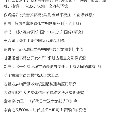
程、接境 2：礼仪、认知、交流与环境
佚名編著 ; 黃善萍點校 ;葉農 金國平校注 《 兩粵雜存》
新书 | 韩国奎章阁藏孤本明别集丛刊（全十册）
新书 |《从“四夷”到“外国”：<宋史·外国传>研究》
王宏斌：孙中山论中国近代毒品问题
胡兴东 | 元代法律文书中的格式套文和专门术语
甘肃省图书馆公开发布8千多册古籍全文影像资源
新书：《一个海滨城市的传统与变迁：山海之间的威海卫》
荀子古籍大语言模型2.0正式上线
古籍方志物产领域知识图谱构建与应用研究
古籍文献中人名实体信息的提取方法及实现研究
章清 陈力卫｜《近代日本汉文文献丛刊》序
争贡之役500年：明代浙江市舶司主管部门的变迁