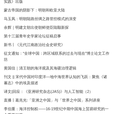
实践》出版
蒙古帝国的阴影下：明朝和欧亚大陆
马玉凤：明朝陆路丝绸之路管控模式的演变
余辉｜明建文朝出使朝鲜使臣陆颙新探
第十三届青年史学家论坛征稿启事
新书丨《元代江南政治社会史研究》
征文通知：“全球中国：跨区域联系的过去与现在”博士论文工作
坊
黄国信｜清王朝的海洋观及其海疆治理逻辑
刊文 || 宋代中国对印度洋—地中海世界认知的飞跃：聚焦《诸
蕃志》中的埃及描述
译文|回应：《亚洲研究杂志(JAS)》与人工智能（2）
直播丨葛兆光:「亚洲之中国」与「世界之中国」系列讲座
李伯重：海洋控制权——16-19世纪中期中国海上贸易研究的一