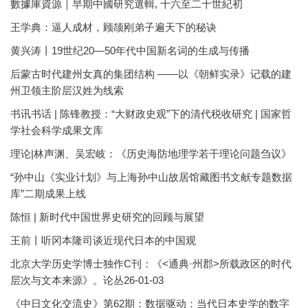
數據庫資源｜早期中國研究選輯, 十六至二十世紀初
王学典：逼人成材，顾颉刚弟子遍天下的秘诀
黄兴涛丨19世纪20—50年代中国新名词的生成与传播
后蒙古时代建州女真的集团结构 ——以《朝鲜实录》记载的建
州卫领主阶层汉姓为线索
书讯书话 | 陈锋教授：“大财政史观”下的清代税收研究 | 国家哲
学社会科学成果文库
理论|林声渊、吴宏岐：《历史海防地理学若干理论问题刍议》
“孙中山《实业计划》与上海孙中山故居馆藏图书文献专题数据
库”二期成果上线
陈恒 | 新时代中国世界史研究的回顾与展望
王前丨听冈本隆司谈近现代日本的中国观
北京大学历史学博士独作C刊：《<通典·州郡>所载政区的时代
层次与文本来源》。论丛26-01-03
《中日文化交流史》第62期：数据驱动：当代日本史学的数字