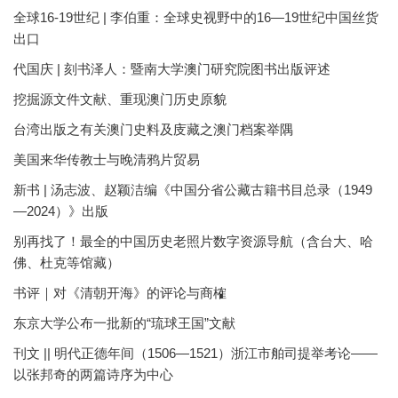
全球16-19世纪 | 李伯重：全球史视野中的16—19世纪中国丝货
出口
代国庆 | 刻书泽人：暨南大学澳门研究院图书出版评述
挖掘源文件文献、重现澳门历史原貌
台湾出版之有关澳门史料及庋藏之澳门档案举隅
美国来华传教士与晚清鸦片贸易
新书 | 汤志波、赵颖洁编《中国分省公藏古籍书目总录（1949
—2024）》出版
别再找了！最全的中国历史老照片数字资源导航（含台大、哈
佛、杜克等馆藏）
书评｜对《清朝开海》的评论与商榷
东京大学公布一批新的“琉球王国”文献
刊文 || 明代正德年间（1506—1521）浙江市舶司提举考论——
以张邦奇的两篇诗序为中心