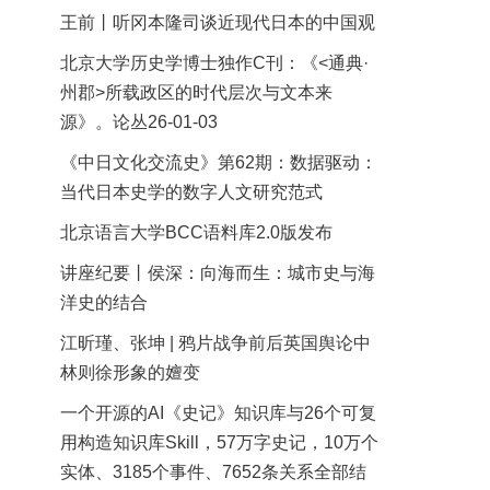
王前丨听冈本隆司谈近现代日本的中国观
北京大学历史学博士独作C刊：《<通典·
州郡>所载政区的时代层次与文本来
源》。论丛26-01-03
《中日文化交流史》第62期：数据驱动：
当代日本史学的数字人文研究范式
北京语言大学BCC语料库2.0版发布
讲座纪要丨侯深：向海而生：城市史与海
洋史的结合
江昕瑾、张坤 | 鸦片战争前后英国舆论中
林则徐形象的嬗变
一个开源的AI《史记》知识库与26个可复
用构造知识库Skill，57万字史记，10万个
实体、3185个事件、7652条关系全部结