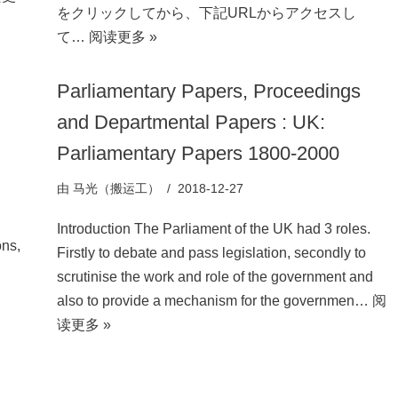
をクリックしてから、下記URLからアクセスし
て…
阅读更多 »
Parliamentary Papers, Proceedings
and Departmental Papers : UK:
Parliamentary Papers 1800-2000
由
马光（搬运工）
2018-12-27
Introduction The Parliament of the UK had 3 roles.
ns,
Firstly to debate and pass legislation, secondly to
scrutinise the work and role of the government and
also to provide a mechanism for the governmen…
阅
读更多 »