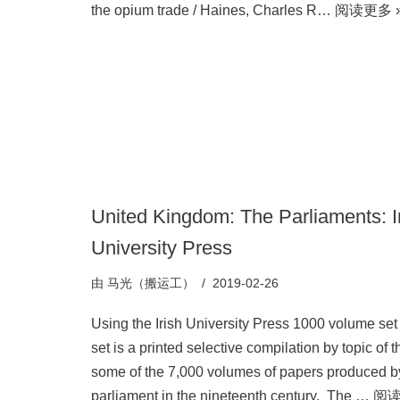
the opium trade / Haines, Charles R…
阅读更多 
United Kingdom: The Parliaments: I
University Press
由
马光（搬运工）
2019-02-26
Using the Irish University Press 1000 volume set
set is a printed selective compilation by topic of t
some of the 7,000 volumes of papers produced b
parliament in the nineteenth century. The …
阅