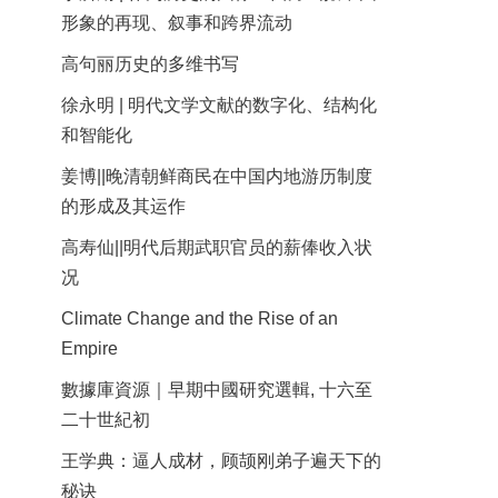
形象的再现、叙事和跨界流动
高句丽历史的多维书写
徐永明 | 明代文学文献的数字化、结构化
和智能化
姜博||晚清朝鲜商民在中国内地游历制度
的形成及其运作
高寿仙||明代后期武职官员的薪俸收入状
况
Climate Change and the Rise of an
Empire
數據庫資源｜早期中國研究選輯, 十六至
二十世紀初
王学典：逼人成材，顾颉刚弟子遍天下的
秘诀