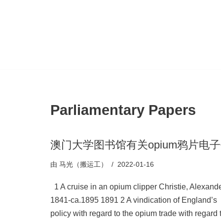
跳
至
正
文
Parliamentary Papers
澳门大学图书馆有关opium鸦片电
由
马光（搬运工）
2022-01-16
1 A cruise in an opium clipper Christie, Alexande
1841-ca.1895 1891 2 A vindication of England’s
policy with regard to the opium trade with regard 