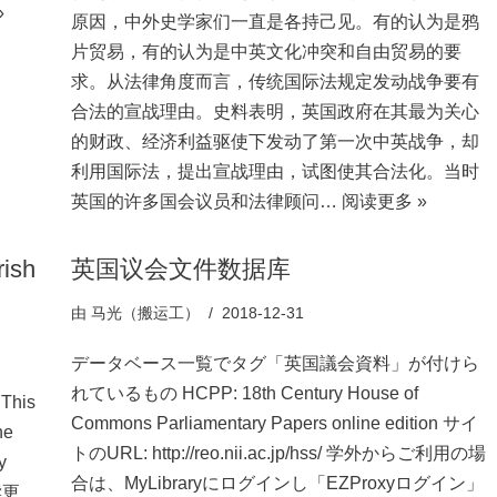
»
原因，中外史学家们一直是各持己见。有的认为是鸦
片贸易，有的认为是中英文化冲突和自由贸易的要
求。从法律角度而言，传统国际法规定发动战争要有
合法的宣战理由。史料表明，英国政府在其最为关心
的财政、经济利益驱使下发动了第一次中英战争，却
利用国际法，提出宣战理由，试图使其合法化。当时
英国的许多国会议员和法律顾问…
阅读更多 »
rish
英国议会文件数据库
由
马光（搬运工）
2018-12-31
データベース一覧でタグ「英国議会資料」が付けら
れているもの HCPP: 18th Century House of
 This
Commons Parliamentary Papers online edition サイ
he
トのURL: http://reo.nii.ac.jp/hss/ 学外からご利用の場
y
合は、MyLibraryにログインし「EZProxyログイン」
读更