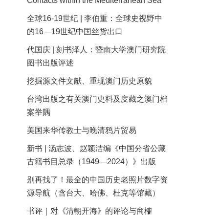
Contacts within the Mediterranean Sea
全球16-19世纪 | 李伯重：全球史视野中
的16—19世纪中国丝货出口
代国庆 | 刻书泽人：暨南大学澳门研究院
图书出版评述
挖掘源文件文献、重现澳门历史原貌
台湾出版之有关澳门史料及庋藏之澳门档
案举隅
美国来华传教士与晚清鸦片贸易
新书 | 汤志波、赵颖洁编《中国分省公藏
古籍书目总录（1949—2024）》出版
别再找了！最全的中国历史老照片数字资
源导航（含台大、哈佛、杜克等馆藏）
书评｜对《清朝开海》的评论与商榷