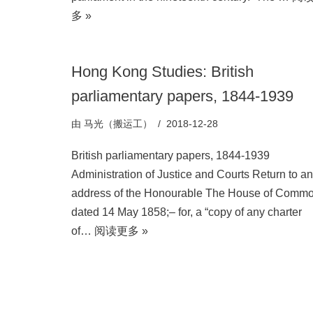
多 »
Hong Kong Studies: British
parliamentary papers, 1844-1939
由
马光（搬运工）
2018-12-28
British parliamentary papers, 1844-1939
Administration of Justice and Courts Return to an
address of the Honourable The House of Commo
dated 14 May 1858;– for, a “copy of any charter
of…
阅读更多 »