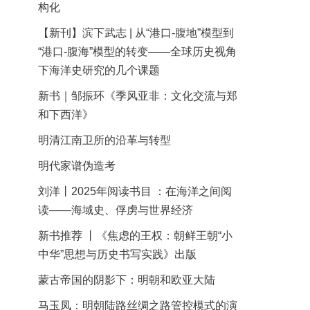
构化
【新刊】滨下武志 | 从“港口-腹地”模型到
“港口-腹海”模型的转变——全球历史视角
下海洋史研究的几个课题
新书｜邹振环《季风亚非：文化交流与郑
和下西洋》
明清江南卫所的沿革与转型
明代家谱伪造考
刘洋丨2025年阅读书目 ：在海洋之间阅
读——海域史、俘虏与世界经济
新书推荐 丨《焦虑的王权：朝鲜王朝“小
中华”思想与历史书写实践》出版
蒙古帝国的阴影下：明朝和欧亚大陆
马玉凤：明朝陆路丝绸之路管控模式的演