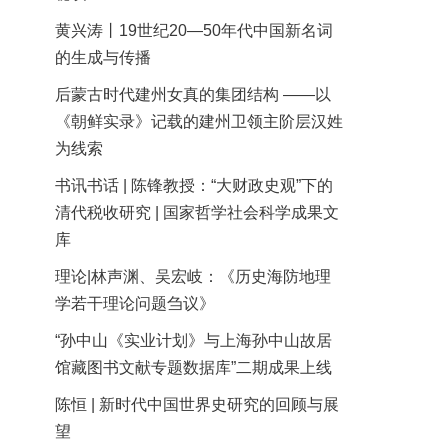
黄兴涛丨19世纪20—50年代中国新名词
的生成与传播
后蒙古时代建州女真的集团结构 ——以
《朝鲜实录》记载的建州卫领主阶层汉姓
为线索
书讯书话 | 陈锋教授：“大财政史观”下的
清代税收研究 | 国家哲学社会科学成果文
库
理论|林声渊、吴宏岐：《历史海防地理
学若干理论问题刍议》
“孙中山《实业计划》与上海孙中山故居
馆藏图书文献专题数据库”二期成果上线
陈恒 | 新时代中国世界史研究的回顾与展
望