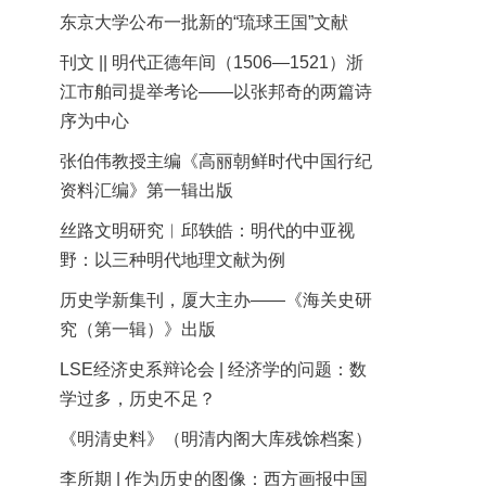
东京大学公布一批新的“琉球王国”文献
刊文 || 明代正德年间（1506—1521）浙
江市舶司提举考论——以张邦奇的两篇诗
序为中心
张伯伟教授主编《高丽朝鲜时代中国行纪
资料汇编》第一辑出版
丝路文明研究︱邱轶皓：明代的中亚视
野：以三种明代地理文献为例
历史学新集刊，厦大主办——《海关史研
究（第一辑）》出版
LSE经济史系辩论会 | 经济学的问题：数
学过多，历史不足？
《明清史料》（明清内阁大库残馀档案）
李所期 | 作为历史的图像：西方画报中国