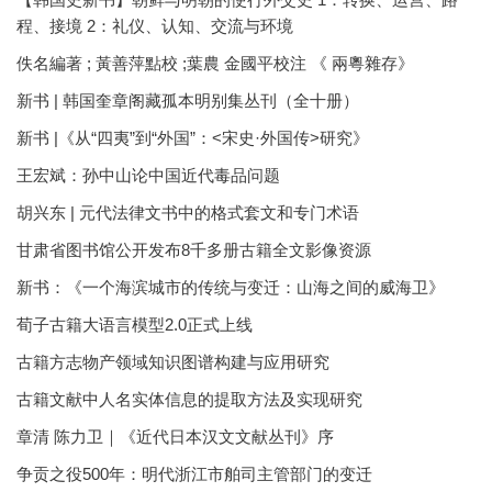
程、接境 2：礼仪、认知、交流与环境
佚名編著 ; 黃善萍點校 ;葉農 金國平校注 《 兩粵雜存》
新书 | 韩国奎章阁藏孤本明别集丛刊（全十册）
新书 |《从“四夷”到“外国”：<宋史·外国传>研究》
王宏斌：孙中山论中国近代毒品问题
胡兴东 | 元代法律文书中的格式套文和专门术语
甘肃省图书馆公开发布8千多册古籍全文影像资源
新书：《一个海滨城市的传统与变迁：山海之间的威海卫》
荀子古籍大语言模型2.0正式上线
古籍方志物产领域知识图谱构建与应用研究
古籍文献中人名实体信息的提取方法及实现研究
章清 陈力卫｜《近代日本汉文文献丛刊》序
争贡之役500年：明代浙江市舶司主管部门的变迁