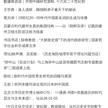
數據庫資源｜早期中國研究選輯, 十六至二十世紀初
王学典：逼人成材，顾颉刚弟子遍天下的秘诀
黄兴涛丨19世纪20—50年代中国新名词的生成与传播
后蒙古时代建州女真的集团结构 ——以《朝鲜实录》记载的建
州卫领主阶层汉姓为线索
书讯书话 | 陈锋教授：“大财政史观”下的清代税收研究 | 国家哲
学社会科学成果文库
理论|林声渊、吴宏岐：《历史海防地理学若干理论问题刍议》
“孙中山《实业计划》与上海孙中山故居馆藏图书文献专题数据
库”二期成果上线
陈恒 | 新时代中国世界史研究的回顾与展望
王前丨听冈本隆司谈近现代日本的中国观
北京大学历史学博士独作C刊：《<通典·州郡>所载政区的时代
层次与文本来源》。论丛26-01-03
《中日文化交流史》第62期：数据驱动：当代日本史学的数字