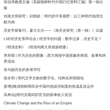
张伯伟教授主编《高丽朝鲜时代中国行纪资料汇编》第一辑出
版
丝路文明研究︱邱轶皓：明代的中亚视野：以三种明代地理文
献为例
历史学新集刊，厦大主办——《海关史研究（第一辑）》出版
LSE经济史系辩论会 | 经济学的问题：数学过多，历史不足？
《明清史料》（明清内阁大库残馀档案）
李所期 | 作为历史的图像：西方画报中国形象的再现、叙事和跨
界流动
高句丽历史的多维书写
徐永明 | 明代文学文献的数字化、结构化和智能化
姜博||晚清朝鲜商民在中国内地游历制度的形成及其运作
高寿仙||明代后期武职官员的薪俸收入状况
Climate Change and the Rise of an Empire