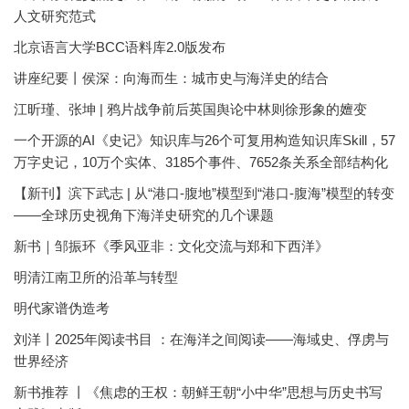
人文研究范式
北京语言大学BCC语料库2.0版发布
讲座纪要丨侯深：向海而生：城市史与海洋史的结合
江昕瑾、张坤 | 鸦片战争前后英国舆论中林则徐形象的嬗变
一个开源的AI《史记》知识库与26个可复用构造知识库Skill，57
万字史记，10万个实体、3185个事件、7652条关系全部结构化
【新刊】滨下武志 | 从“港口-腹地”模型到“港口-腹海”模型的转变
——全球历史视角下海洋史研究的几个课题
新书｜邹振环《季风亚非：文化交流与郑和下西洋》
明清江南卫所的沿革与转型
明代家谱伪造考
刘洋丨2025年阅读书目 ：在海洋之间阅读——海域史、俘虏与
世界经济
新书推荐 丨《焦虑的王权：朝鲜王朝“小中华”思想与历史书写