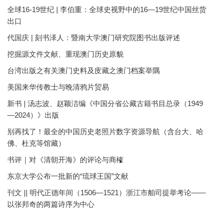
全球16-19世纪 | 李伯重：全球史视野中的16—19世纪中国丝货
出口
代国庆 | 刻书泽人：暨南大学澳门研究院图书出版评述
挖掘源文件文献、重现澳门历史原貌
台湾出版之有关澳门史料及庋藏之澳门档案举隅
美国来华传教士与晚清鸦片贸易
新书 | 汤志波、赵颖洁编《中国分省公藏古籍书目总录（1949
—2024）》出版
别再找了！最全的中国历史老照片数字资源导航（含台大、哈
佛、杜克等馆藏）
书评｜对《清朝开海》的评论与商榷
东京大学公布一批新的“琉球王国”文献
刊文 || 明代正德年间（1506—1521）浙江市舶司提举考论——
以张邦奇的两篇诗序为中心