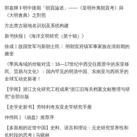
郭嘉輝 ‖ 明中後期「朝貢論述」——《皇明外夷朝貢考》與
《大明會典》之對照
方志类古籍地名识别及系统构建
新书快报 | 《海洋文明研究（第十辑）》
徐成丨故国世军与新朝士民： 明朝宣府镇军事家族在清前期的
嬗变
《季风海域的丝银对流：16—17世纪中西交往图景中的东亚移
民、贸易与文化》：国内罕见的明清中国、东南亚与西班牙的
全球互动史新著！
【学闻】浙江文化研究工程成果“浙江旧海关档案文献整理与研
究”全部出版
【史学史新书】劳特利奇东亚史学研究手册
仲伟民 | 《崩盘》推荐序
【多面相的近世中国】史料、语言和理论：元史研究世界性和
长时段的思考 | 马晓林