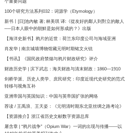
个重要问题
100个研究方法系列032：词源学（Etymology）
新书丨[日]池內敏 著; 林美琪 译:《從友好的鄰人到對立的敵人
──日本人眼中的朝鮮是如何形成的？》出版
【海洋史新书】鸦片的近世：荷兰东印度公司与海域亚洲
肖发华 | 南京城墙博物馆藏元明时期铭文火铳
【书讯】《国民政府禁烟与鸦片财政研究》评介
财政历史学 | 滨下武志：海关财政与清末财政：1860—1910
剑桥学派、历史人类学、庶民研究：印度近现代史研究的范式
转移与视角互补
亚洲帝国与英国知识：中国与英帝国扩张的网络
荐读 / 王禹浪、王天姿：《元明清时期东北亚丝绸之路考论》
【资源推介】浙江省历史文献数字资源总库
屠含章 | “鸦片战争”（Opium War）一词的出现与传播——以