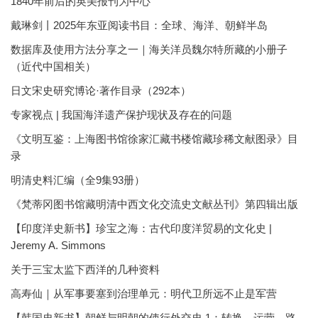
1840年前后的英美报刊为中心
戴琳剑丨2025年东亚阅读书目：全球、海洋、朝鲜半岛
数据库及使用方法分享之一｜海关洋员魏尔特所藏的小册子
（近代中国相关）
日文宋史研究博论·著作目录（292本）
专家视点 | 我国海洋遗产保护现状及存在的问题
《文明互鉴：上海图书馆徐家汇藏书楼馆藏珍稀文献图录》目
录
明清史料汇编（全9集93册）
《梵蒂冈图书馆藏明清中西文化交流史文献丛刊》第四辑出版
【印度洋史新书】珍宝之海：古代印度洋贸易的文化史 |
Jeremy A. Simmons
关于三宝太监下西洋的几种资料
高寿仙｜从军事要塞到治理单元：明代卫所远不止是军营
【韩国史新书】朝鲜与明朝的使行外交史 1：转换、运营、路