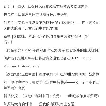
袁为鹏、龚达 | 从银钱比价看晚清市场整合及南北差异
包茂红：从海洋史研究到海洋环境史研究
刘迎胜：商船与罗盘见证的阿拉伯航海交融路——评《阿拉伯
人的大航海：从古代到中世纪早期》
新书｜刘家峰、罗蕊《乐道院潍县集中营资料编译（第一
辑）》
《民俗研究》2025年第4期|《“迁海复界”历史叙事的生成机制》
何斯薇 | 龙州开埠与桂越边境交通地理变迁(1889—1932)
Maritime History Today
【多面相的近世中国】整体视野与10至13世纪史研究 | 苗润博
刘子健作序推荐，黄宽重《近世中韩关系——宋、金与高丽三
角互动》出版
新书快报 | 《从地中海到中国：公元1—10世纪的印度洋贸易》
草原与大海的对话——辽代的海疆与海上交通