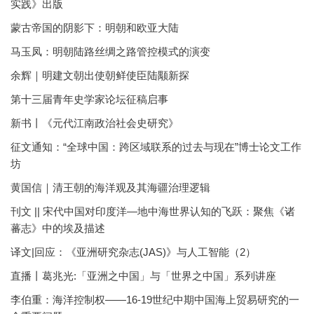
实践》出版
蒙古帝国的阴影下：明朝和欧亚大陆
马玉凤：明朝陆路丝绸之路管控模式的演变
余辉｜明建文朝出使朝鲜使臣陆颙新探
第十三届青年史学家论坛征稿启事
新书丨《元代江南政治社会史研究》
征文通知：“全球中国：跨区域联系的过去与现在”博士论文工作
坊
黄国信｜清王朝的海洋观及其海疆治理逻辑
刊文 || 宋代中国对印度洋—地中海世界认知的飞跃：聚焦《诸
蕃志》中的埃及描述
译文|回应：《亚洲研究杂志(JAS)》与人工智能（2）
直播丨葛兆光:「亚洲之中国」与「世界之中国」系列讲座
李伯重：海洋控制权——16-19世纪中期中国海上贸易研究的一