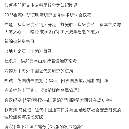
如何将任何文本语料库转化为知识图谱
2025台湾中研院明清研究国际学术研讨会议程
专题：从唐宋变革到大分流｜刘光临：唐宋变革、资本主义与
天道人心——略论陈寅恪保守主义史学思想的魅力
新编碑刻集书目
《地方金石志汇编》目录
杜凯月 | 洪武元年山东行省设治济南考
方徳万｜海外中国近代史研究的进展
郑诚｜英国访书便览（2025）附英国所藏汉籍相关目录
专著推荐丨王潞：《清前期的岛民管理》
会议纪要 | “清代财政与国家治理”国际学术研讨会成功举办
赵海涛 马健恒 | 近代中国通商口岸与区域经济社会变迁研究的
理论建构与路径突破
唐宸 | 当下我国古籍数字出版的发展趋势*