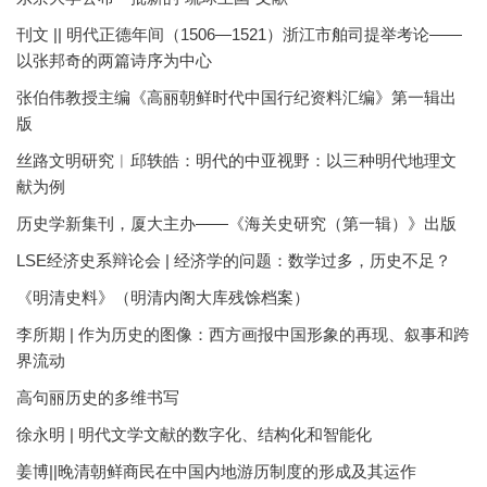
刊文 || 明代正德年间（1506—1521）浙江市舶司提举考论——
以张邦奇的两篇诗序为中心
张伯伟教授主编《高丽朝鲜时代中国行纪资料汇编》第一辑出
版
丝路文明研究︱邱轶皓：明代的中亚视野：以三种明代地理文
献为例
历史学新集刊，厦大主办——《海关史研究（第一辑）》出版
LSE经济史系辩论会 | 经济学的问题：数学过多，历史不足？
《明清史料》（明清内阁大库残馀档案）
李所期 | 作为历史的图像：西方画报中国形象的再现、叙事和跨
界流动
高句丽历史的多维书写
徐永明 | 明代文学文献的数字化、结构化和智能化
姜博||晚清朝鲜商民在中国内地游历制度的形成及其运作