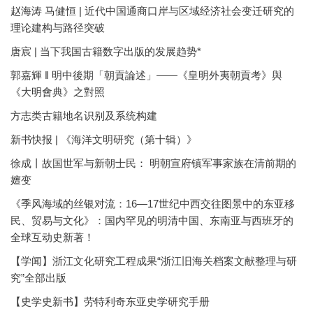
赵海涛 马健恒 | 近代中国通商口岸与区域经济社会变迁研究的
理论建构与路径突破
唐宸 | 当下我国古籍数字出版的发展趋势*
郭嘉輝 ‖ 明中後期「朝貢論述」——《皇明外夷朝貢考》與
《大明會典》之對照
方志类古籍地名识别及系统构建
新书快报 | 《海洋文明研究（第十辑）》
徐成丨故国世军与新朝士民： 明朝宣府镇军事家族在清前期的
嬗变
《季风海域的丝银对流：16—17世纪中西交往图景中的东亚移
民、贸易与文化》：国内罕见的明清中国、东南亚与西班牙的
全球互动史新著！
【学闻】浙江文化研究工程成果“浙江旧海关档案文献整理与研
究”全部出版
【史学史新书】劳特利奇东亚史学研究手册