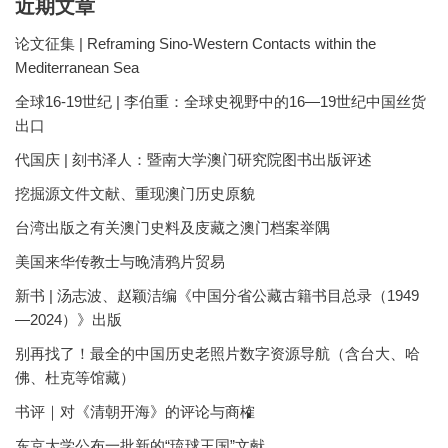
近期文章
论文征集 | Reframing Sino-Western Contacts within the
Mediterranean Sea
全球16-19世纪 | 李伯重：全球史视野中的16—19世纪中国丝货
出口
代国庆 | 刻书泽人：暨南大学澳门研究院图书出版评述
挖掘源文件文献、重现澳门历史原貌
台湾出版之有关澳门史料及庋藏之澳门档案举隅
美国来华传教士与晚清鸦片贸易
新书 | 汤志波、赵颖洁编《中国分省公藏古籍书目总录（1949
—2024）》出版
别再找了！最全的中国历史老照片数字资源导航（含台大、哈
佛、杜克等馆藏）
书评｜对《清朝开海》的评论与商榷
东京大学公布一批新的“琉球王国”文献