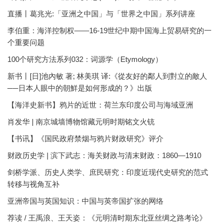
直播丨葛兆光:「亚洲之中国」与「世界之中国」系列讲座
李伯重：海洋控制权——16-19世纪中期中国海上贸易研究的一
个重要问题
100个研究方法系列032：词源学（Etymology）
新书丨[日]池內敏 著; 林美琪 译:《從友好的鄰人到對立的敵人
──日本人眼中的朝鮮是如何形成的？》出版
【海洋史新书】鸦片的近世：荷兰东印度公司与海域亚洲
肖发华 | 南京城墙博物馆藏元明时期铭文火铳
【书讯】《国民政府禁烟与鸦片财政研究》评介
财政历史学 | 滨下武志：海关财政与清末财政：1860—1910
剑桥学派、历史人类学、庶民研究：印度近现代史研究的范式
转移与视角互补
亚洲帝国与英国知识：中国与英帝国扩张的网络
荐读 / 王禹浪、王天姿：《元明清时期东北亚丝绸之路考论》