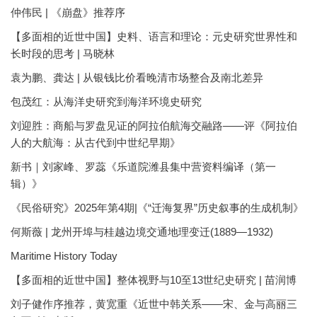
仲伟民 | 《崩盘》推荐序
【多面相的近世中国】史料、语言和理论：元史研究世界性和
长时段的思考 | 马晓林
袁为鹏、龚达 | 从银钱比价看晚清市场整合及南北差异
包茂红：从海洋史研究到海洋环境史研究
刘迎胜：商船与罗盘见证的阿拉伯航海交融路——评《阿拉伯
人的大航海：从古代到中世纪早期》
新书｜刘家峰、罗蕊《乐道院潍县集中营资料编译（第一
辑）》
《民俗研究》2025年第4期|《“迁海复界”历史叙事的生成机制》
何斯薇 | 龙州开埠与桂越边境交通地理变迁(1889—1932)
Maritime History Today
【多面相的近世中国】整体视野与10至13世纪史研究 | 苗润博
刘子健作序推荐，黄宽重《近世中韩关系——宋、金与高丽三