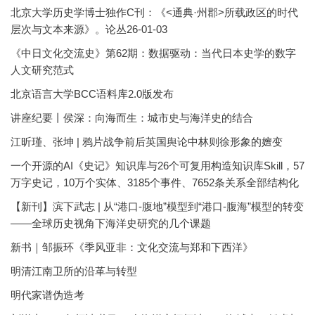
北京大学历史学博士独作C刊：《<通典·州郡>所载政区的时代
层次与文本来源》。论丛26-01-03
《中日文化交流史》第62期：数据驱动：当代日本史学的数字
人文研究范式
北京语言大学BCC语料库2.0版发布
讲座纪要丨侯深：向海而生：城市史与海洋史的结合
江昕瑾、张坤 | 鸦片战争前后英国舆论中林则徐形象的嬗变
一个开源的AI《史记》知识库与26个可复用构造知识库Skill，57
万字史记，10万个实体、3185个事件、7652条关系全部结构化
【新刊】滨下武志 | 从“港口-腹地”模型到“港口-腹海”模型的转变
——全球历史视角下海洋史研究的几个课题
新书｜邹振环《季风亚非：文化交流与郑和下西洋》
明清江南卫所的沿革与转型
明代家谱伪造考