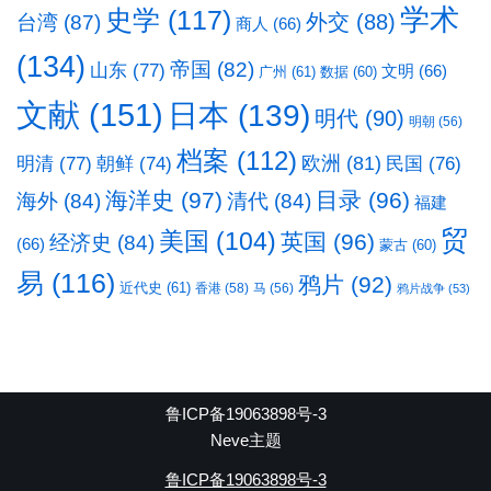
学术
史学
(117)
台湾
(87)
外交
(88)
商人
(66)
(134)
帝国
(82)
山东
(77)
文明
(66)
广州
(61)
数据
(60)
文献
(151)
日本
(139)
明代
(90)
明朝
(56)
档案
(112)
明清
(77)
欧洲
(81)
民国
(76)
朝鲜
(74)
海洋史
(97)
目录
(96)
海外
(84)
清代
(84)
福建
贸
美国
(104)
英国
(96)
经济史
(84)
(66)
蒙古
(60)
易
(116)
鸦片
(92)
近代史
(61)
香港
(58)
马
(56)
鸦片战争
(53)
鲁ICP备19063898号-3
Neve主题
鲁ICP备19063898号-3