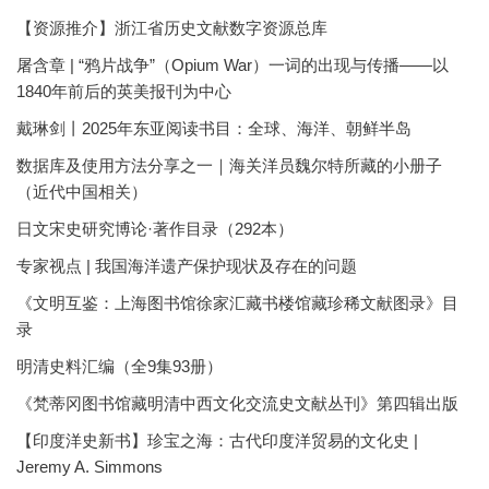
【资源推介】浙江省历史文献数字资源总库
屠含章 | “鸦片战争”（Opium War）一词的出现与传播——以
1840年前后的英美报刊为中心
戴琳剑丨2025年东亚阅读书目：全球、海洋、朝鲜半岛
数据库及使用方法分享之一｜海关洋员魏尔特所藏的小册子
（近代中国相关）
日文宋史研究博论·著作目录（292本）
专家视点 | 我国海洋遗产保护现状及存在的问题
《文明互鉴：上海图书馆徐家汇藏书楼馆藏珍稀文献图录》目
录
明清史料汇编（全9集93册）
《梵蒂冈图书馆藏明清中西文化交流史文献丛刊》第四辑出版
【印度洋史新书】珍宝之海：古代印度洋贸易的文化史 |
Jeremy A. Simmons