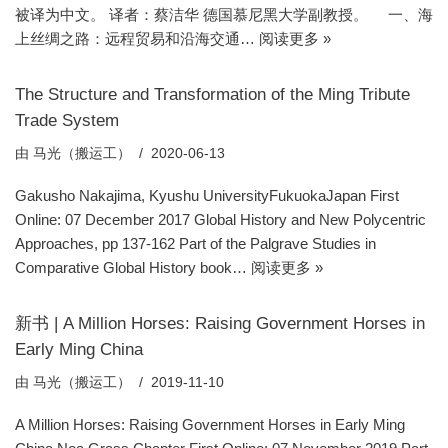
被译为中文。 译者：蔡洁华 德国慕尼黑大学副教授。 一、海
上丝绸之路：远程贸易和沿海交通…
阅读更多 »
The Structure and Transformation of the Ming Tribute
Trade System
由
马光（搬运工）
2020-06-13
Gakusho Nakajima, Kyushu UniversityFukuokaJapan First
Online: 07 December 2017 Global History and New Polycentric
Approaches, pp 137-162 Part of the Palgrave Studies in
Comparative Global History book…
阅读更多 »
新书 | A Million Horses: Raising Government Horses in
Early Ming China
由
马光（搬运工）
2019-11-10
A Million Horses: Raising Government Horses in Early Ming