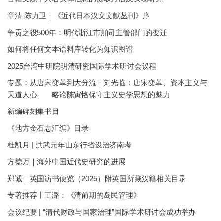
章清 陈力卫｜《近代日本汉文文献丛刊》序
争贡之役500年：明代浙江市舶司主管部门的变迁
如何将任何文本语料库转化为知识图谱
2025台湾中研院明清研究国际学术研讨会议程
专题：从唐宋变革到大分流｜刘光临：唐宋变革、资本主义与
天道人心——略论陈寅恪保守主义史学思想的魅力
新编碑刻集书目
《地方金石志汇编》目录
杜凯月 | 洪武元年山东行省设治济南考
方徳万｜海外中国近代史研究的进展
郑诚｜英国访书便览（2025）附英国所藏汉籍相关目录
专著推荐丨王潞：《清前期的岛民管理》
会议纪要 | “清代财政与国家治理”国际学术研讨会成功举办