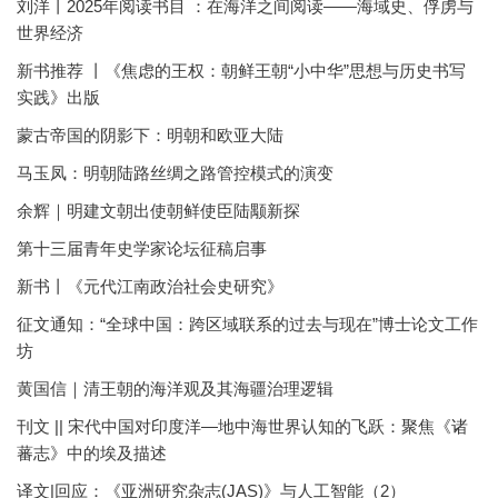
刘洋丨2025年阅读书目 ：在海洋之间阅读——海域史、俘虏与
世界经济
新书推荐 丨《焦虑的王权：朝鲜王朝“小中华”思想与历史书写
实践》出版
蒙古帝国的阴影下：明朝和欧亚大陆
马玉凤：明朝陆路丝绸之路管控模式的演变
余辉｜明建文朝出使朝鲜使臣陆颙新探
第十三届青年史学家论坛征稿启事
新书丨《元代江南政治社会史研究》
征文通知：“全球中国：跨区域联系的过去与现在”博士论文工作
坊
黄国信｜清王朝的海洋观及其海疆治理逻辑
刊文 || 宋代中国对印度洋—地中海世界认知的飞跃：聚焦《诸
蕃志》中的埃及描述
译文|回应：《亚洲研究杂志(JAS)》与人工智能（2）