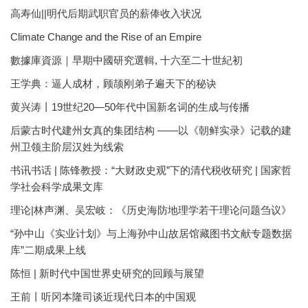
高寿仙||明代后期武职官员的薪俸收入状况
Climate Change and the Rise of an Empire
數據庫資源｜早期中國研究選輯, 十六至二十世紀初
王学典：逼人成材，顾颉刚弟子遍天下的秘诀
黄兴涛丨19世纪20—50年代中国新名词的生成与传播
后蒙古时代建州女真的集团结构 ——以《朝鲜实录》记载的建
州卫领主阶层汉姓为线索
书讯书话 | 陈锋教授：“大财政史观”下的清代税收研究 | 国家哲
学社会科学成果文库
理论|林声渊、吴宏岐：《历史海防地理学若干理论问题刍议》
“孙中山《实业计划》与上海孙中山故居馆藏图书文献专题数据
库”二期成果上线
陈恒 | 新时代中国世界史研究的回顾与展望
王前丨听冈本隆司谈近现代日本的中国观