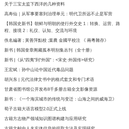
关于三宝太监下西洋的几种资料
高寿仙｜从军事要塞到治理单元：明代卫所远不止是军营
【韩国史新书】朝鲜与明朝的使行外交史 1：转换、运营、路
程、接境 2：礼仪、认知、交流与环境
佚名編著 ; 黃善萍點校 ;葉農 金國平校注 《 兩粵雜存》
新书 | 韩国奎章阁藏孤本明别集丛刊（全十册）
新书 |《从“四夷”到“外国”：<宋史·外国传>研究》
王宏斌：孙中山论中国近代毒品问题
胡兴东 | 元代法律文书中的格式套文和专门术语
甘肃省图书馆公开发布8千多册古籍全文影像资源
新书：《一个海滨城市的传统与变迁：山海之间的威海卫》
荀子古籍大语言模型2.0正式上线
古籍方志物产领域知识图谱构建与应用研究
古籍文献中人名实体信息的提取方法及实现研究