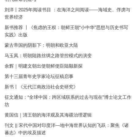
刘洋丨2025年阅读书目 ：在海洋之间阅读——海域史、俘虏与
世界经济
新书推荐 丨《焦虑的王权：朝鲜王朝“小中华”思想与历史书写
实践》出版
蒙古帝国的阴影下：明朝和欧亚大陆
马玉凤：明朝陆路丝绸之路管控模式的演变
余辉｜明建文朝出使朝鲜使臣陆颙新探
第十三届青年史学家论坛征稿启事
新书丨《元代江南政治社会史研究》
征文通知：“全球中国：跨区域联系的过去与现在”博士论文工作
坊
黄国信｜清王朝的海洋观及其海疆治理逻辑
刊文 || 宋代中国对印度洋—地中海世界认知的飞跃：聚焦《诸
蕃志》中的埃及描述