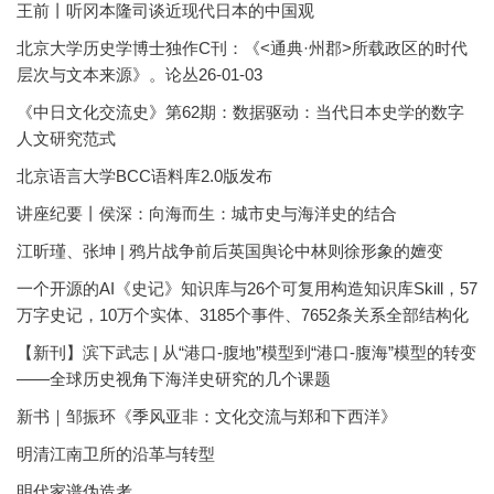
王前丨听冈本隆司谈近现代日本的中国观
北京大学历史学博士独作C刊：《<通典·州郡>所载政区的时代
层次与文本来源》。论丛26-01-03
《中日文化交流史》第62期：数据驱动：当代日本史学的数字
人文研究范式
北京语言大学BCC语料库2.0版发布
讲座纪要丨侯深：向海而生：城市史与海洋史的结合
江昕瑾、张坤 | 鸦片战争前后英国舆论中林则徐形象的嬗变
一个开源的AI《史记》知识库与26个可复用构造知识库Skill，57
万字史记，10万个实体、3185个事件、7652条关系全部结构化
【新刊】滨下武志 | 从“港口-腹地”模型到“港口-腹海”模型的转变
——全球历史视角下海洋史研究的几个课题
新书｜邹振环《季风亚非：文化交流与郑和下西洋》
明清江南卫所的沿革与转型
明代家谱伪造考