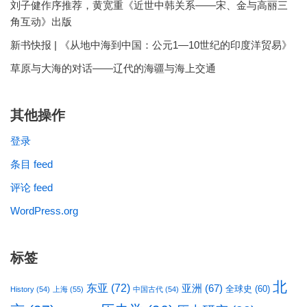
刘子健作序推荐，黄宽重《近世中韩关系——宋、金与高丽三
角互动》出版
新书快报 | 《从地中海到中国：公元1—10世纪的印度洋贸易》
草原与大海的对话——辽代的海疆与海上交通
其他操作
登录
条目 feed
评论 feed
WordPress.org
标签
北
东亚
(72)
亚洲
(67)
全球史
(60)
History
(54)
上海
(55)
中国古代
(54)