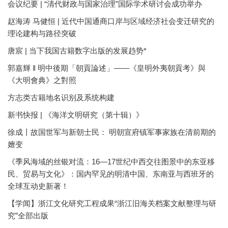
会议纪要 | “清代财政与国家治理”国际学术研讨会成功举办
赵海涛 马健恒 | 近代中国通商口岸与区域经济社会变迁研究的
理论建构与路径突破
唐宸 | 当下我国古籍数字出版的发展趋势*
郭嘉輝 ‖ 明中後期「朝貢論述」——《皇明外夷朝貢考》與
《大明會典》之對照
方志类古籍地名识别及系统构建
新书快报 | 《海洋文明研究（第十辑）》
徐成丨故国世军与新朝士民： 明朝宣府镇军事家族在清前期的
嬗变
《季风海域的丝银对流：16—17世纪中西交往图景中的东亚移
民、贸易与文化》：国内罕见的明清中国、东南亚与西班牙的
全球互动史新著！
【学闻】浙江文化研究工程成果“浙江旧海关档案文献整理与研
究”全部出版