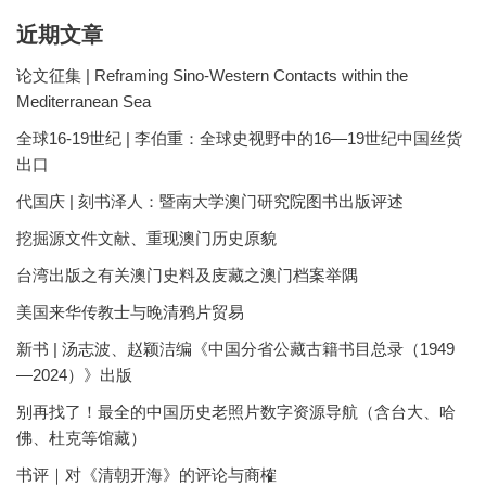
近期文章
论文征集 | Reframing Sino-Western Contacts within the
Mediterranean Sea
全球16-19世纪 | 李伯重：全球史视野中的16—19世纪中国丝货
出口
代国庆 | 刻书泽人：暨南大学澳门研究院图书出版评述
挖掘源文件文献、重现澳门历史原貌
台湾出版之有关澳门史料及庋藏之澳门档案举隅
美国来华传教士与晚清鸦片贸易
新书 | 汤志波、赵颖洁编《中国分省公藏古籍书目总录（1949
—2024）》出版
别再找了！最全的中国历史老照片数字资源导航（含台大、哈
佛、杜克等馆藏）
书评｜对《清朝开海》的评论与商榷