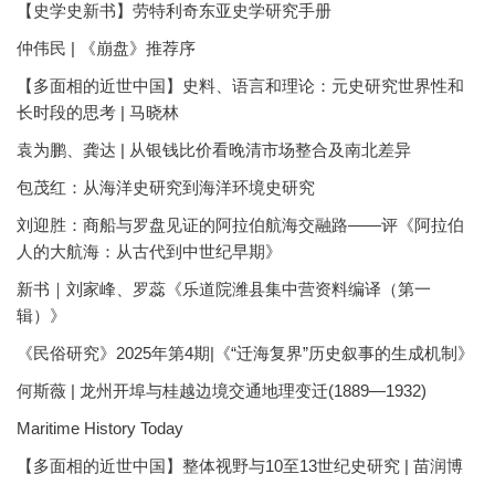
【史学史新书】劳特利奇东亚史学研究手册
仲伟民 | 《崩盘》推荐序
【多面相的近世中国】史料、语言和理论：元史研究世界性和
长时段的思考 | 马晓林
袁为鹏、龚达 | 从银钱比价看晚清市场整合及南北差异
包茂红：从海洋史研究到海洋环境史研究
刘迎胜：商船与罗盘见证的阿拉伯航海交融路——评《阿拉伯
人的大航海：从古代到中世纪早期》
新书｜刘家峰、罗蕊《乐道院潍县集中营资料编译（第一
辑）》
《民俗研究》2025年第4期|《“迁海复界”历史叙事的生成机制》
何斯薇 | 龙州开埠与桂越边境交通地理变迁(1889—1932)
Maritime History Today
【多面相的近世中国】整体视野与10至13世纪史研究 | 苗润博