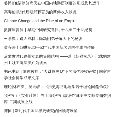
姜博||晚清朝鲜商民在中国内地游历制度的形成及其运作
高寿仙||明代后期武职官员的薪俸收入状况
Climate Change and the Rise of an Empire
數據庫資源｜早期中國研究選輯, 十六至二十世紀初
王学典：逼人成材，顾颉刚弟子遍天下的秘诀
黄兴涛丨19世纪20—50年代中国新名词的生成与传播
后蒙古时代建州女真的集团结构 ——以《朝鲜实录》记载的建
州卫领主阶层汉姓为线索
书讯书话 | 陈锋教授：“大财政史观”下的清代税收研究 | 国家哲
学社会科学成果文库
理论|林声渊、吴宏岐：《历史海防地理学若干理论问题刍议》
“孙中山《实业计划》与上海孙中山故居馆藏图书文献专题数据
库”二期成果上线
陈恒 | 新时代中国世界史研究的回顾与展望