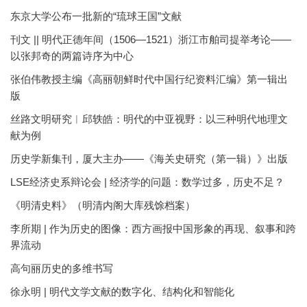
东京大学公布一批新的“琉球王国”文献
刊文 || 明代正德年间（1506—1521）浙江市舶司提举考论——
以张邦奇的两篇诗序为中心
张伯伟教授主编《高丽朝鲜时代中国行纪资料汇编》第一辑出
版
丝路文明研究︱邱轶皓：明代的中亚视野：以三种明代地理文
献为例
历史学新集刊，厦大主办——《海关史研究（第一辑）》出版
LSE经济史系辩论会 | 经济学的问题：数学过多，历史不足？
《明清史料》（明清内阁大库残馀档案）
李所期 | 作为历史的图像：西方画报中国形象的再现、叙事和跨
界流动
高句丽历史的多维书写
徐永明 | 明代文学文献的数字化、结构化和智能化