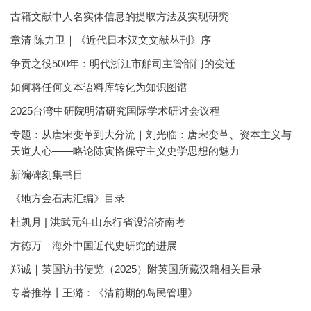
古籍文献中人名实体信息的提取方法及实现研究
章清 陈力卫｜《近代日本汉文文献丛刊》序
争贡之役500年：明代浙江市舶司主管部门的变迁
如何将任何文本语料库转化为知识图谱
2025台湾中研院明清研究国际学术研讨会议程
专题：从唐宋变革到大分流｜刘光临：唐宋变革、资本主义与
天道人心——略论陈寅恪保守主义史学思想的魅力
新编碑刻集书目
《地方金石志汇编》目录
杜凯月 | 洪武元年山东行省设治济南考
方徳万｜海外中国近代史研究的进展
郑诚｜英国访书便览（2025）附英国所藏汉籍相关目录
专著推荐丨王潞：《清前期的岛民管理》