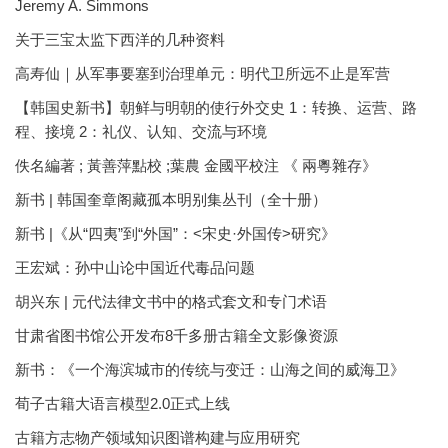
Jeremy A. Simmons
关于三宝太监下西洋的几种资料
高寿仙｜从军事要塞到治理单元：明代卫所远不止是军营
【韩国史新书】朝鲜与明朝的使行外交史 1：转换、运营、路
程、接境 2：礼仪、认知、交流与环境
佚名編著 ; 黃善萍點校 ;葉農 金國平校注 《 兩粵雜存》
新书 | 韩国奎章阁藏孤本明别集丛刊（全十册）
新书 |《从“四夷”到“外国”：<宋史·外国传>研究》
王宏斌：孙中山论中国近代毒品问题
胡兴东 | 元代法律文书中的格式套文和专门术语
甘肃省图书馆公开发布8千多册古籍全文影像资源
新书：《一个海滨城市的传统与变迁：山海之间的威海卫》
荀子古籍大语言模型2.0正式上线
古籍方志物产领域知识图谱构建与应用研究