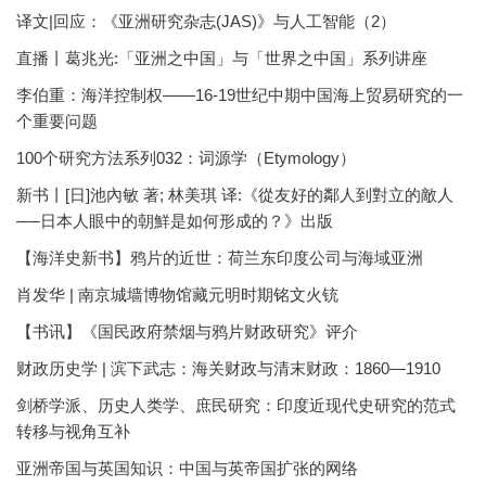
译文|回应：《亚洲研究杂志(JAS)》与人工智能（2）
直播丨葛兆光:「亚洲之中国」与「世界之中国」系列讲座
李伯重：海洋控制权——16-19世纪中期中国海上贸易研究的一
个重要问题
100个研究方法系列032：词源学（Etymology）
新书丨[日]池內敏 著; 林美琪 译:《從友好的鄰人到對立的敵人
──日本人眼中的朝鮮是如何形成的？》出版
【海洋史新书】鸦片的近世：荷兰东印度公司与海域亚洲
肖发华 | 南京城墙博物馆藏元明时期铭文火铳
【书讯】《国民政府禁烟与鸦片财政研究》评介
财政历史学 | 滨下武志：海关财政与清末财政：1860—1910
剑桥学派、历史人类学、庶民研究：印度近现代史研究的范式
转移与视角互补
亚洲帝国与英国知识：中国与英帝国扩张的网络