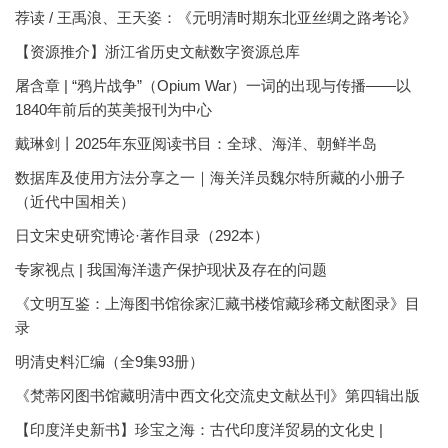
荐读 / 王禹浪、王天姿：《元明清时期东北亚丝绸之路考论》
【资源推介】浙江省历史文献数字资源总库
屠含章 | “鸦片战争”（Opium War）一词的出现与传播——以
1840年前后的英美报刊为中心
戴琳剑丨2025年东亚阅读书目：全球、海洋、朝鲜半岛
数据库及使用方法分享之一｜海关洋员魏尔特所藏的小册子
（近代中国相关）
日文宋史研究博论·著作目录（292本）
专家视点 | 我国海洋遗产保护现状及存在的问题
《文明互鉴：上海图书馆徐家汇藏书楼馆藏珍稀文献图录》目
录
明清史料汇编（全9集93册）
《梵蒂冈图书馆藏明清中西文化交流史文献丛刊》第四辑出版
【印度洋史新书】珍宝之海：古代印度洋贸易的文化史 |