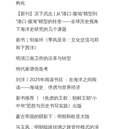
构化
【新刊】滨下武志 | 从“港口-腹地”模型到
“港口-腹海”模型的转变——全球历史视角
下海洋史研究的几个课题
新书｜邹振环《季风亚非：文化交流与郑
和下西洋》
明清江南卫所的沿革与转型
明代家谱伪造考
刘洋丨2025年阅读书目 ：在海洋之间阅
读——海域史、俘虏与世界经济
新书推荐 丨《焦虑的王权：朝鲜王朝“小
中华”思想与历史书写实践》出版
蒙古帝国的阴影下：明朝和欧亚大陆
马玉凤：明朝陆路丝绸之路管控模式的演