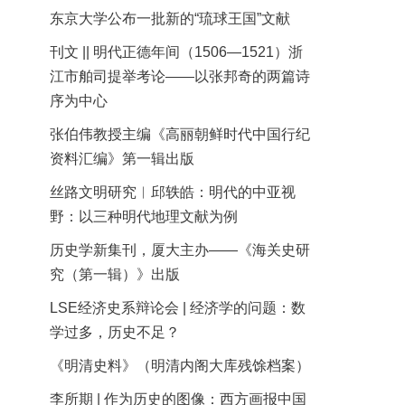
东京大学公布一批新的“琉球王国”文献
刊文 || 明代正德年间（1506—1521）浙
江市舶司提举考论——以张邦奇的两篇诗
序为中心
张伯伟教授主编《高丽朝鲜时代中国行纪
资料汇编》第一辑出版
丝路文明研究︱邱轶皓：明代的中亚视
野：以三种明代地理文献为例
历史学新集刊，厦大主办——《海关史研
究（第一辑）》出版
LSE经济史系辩论会 | 经济学的问题：数
学过多，历史不足？
《明清史料》（明清内阁大库残馀档案）
李所期 | 作为历史的图像：西方画报中国