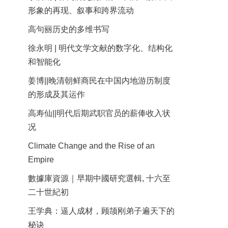
形象的再现、叙事和跨界流动
高句丽历史的多维书写
徐永明 | 明代文学文献的数字化、结构化
和智能化
姜博||晚清朝鲜商民在中国内地游历制度
的形成及其运作
高寿仙||明代后期武职官员的薪俸收入状
况
Climate Change and the Rise of an
Empire
數據庫資源｜早期中國研究選輯, 十六至
二十世紀初
王学典：逼人成材，顾颉刚弟子遍天下的
秘诀