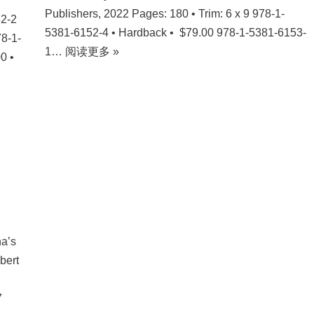
Publishers, 2022 Pages: 180 • Trim: 6 x 9 978-1-
32-2
5381-6152-4 • Hardback • $79.00 978-1-5381-6153-
78-1-
1…
阅读更多 »
0 •
a’s
bert
7