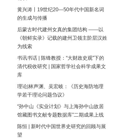
黄兴涛丨19世纪20—50年代中国新名词
的生成与传播
后蒙古时代建州女真的集团结构 ——以
《朝鲜实录》记载的建州卫领主阶层汉姓
为线索
书讯书话 | 陈锋教授：“大财政史观”下的
清代税收研究 | 国家哲学社会科学成果文
库
理论|林声渊、吴宏岐：《历史海防地理
学若干理论问题刍议》
“孙中山《实业计划》与上海孙中山故居
馆藏图书文献专题数据库”二期成果上线
陈恒 | 新时代中国世界史研究的回顾与展
望