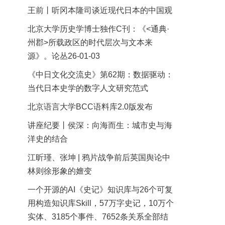
王前丨听冈本隆司谈近现代日本的中国观
北京大学历史学博士独作C刊：《<通典·
州郡>所载政区的时代层次与文本来
源》。论丛26-01-03
《中日文化交流史》第62期：数据驱动：
当代日本史学的数字人文研究范式
北京语言大学BCC语料库2.0版发布
讲座纪要丨侯深：向海而生：城市史与海
洋史的结合
江昕瑾、张坤 | 鸦片战争前后英国舆论中
林则徐形象的嬗变
一个开源的AI《史记》知识库与26个可复
用构造知识库Skill，57万字史记，10万个
实体、3185个事件、7652条关系全部结