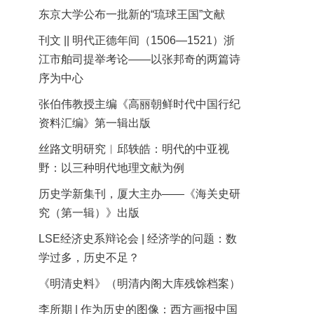
东京大学公布一批新的“琉球王国”文献
刊文 || 明代正德年间（1506—1521）浙
江市舶司提举考论——以张邦奇的两篇诗
序为中心
张伯伟教授主编《高丽朝鲜时代中国行纪
资料汇编》第一辑出版
丝路文明研究︱邱轶皓：明代的中亚视
野：以三种明代地理文献为例
历史学新集刊，厦大主办——《海关史研
究（第一辑）》出版
LSE经济史系辩论会 | 经济学的问题：数
学过多，历史不足？
《明清史料》（明清内阁大库残馀档案）
李所期 | 作为历史的图像：西方画报中国