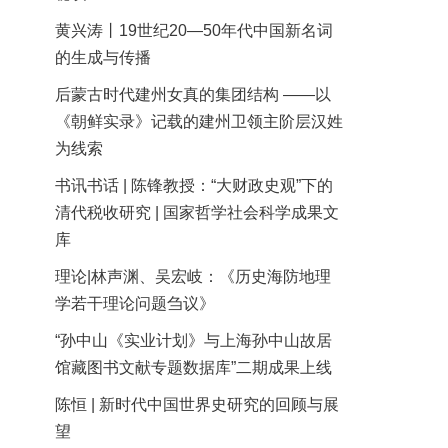
黄兴涛丨19世纪20—50年代中国新名词
的生成与传播
后蒙古时代建州女真的集团结构 ——以
《朝鲜实录》记载的建州卫领主阶层汉姓
为线索
书讯书话 | 陈锋教授：“大财政史观”下的
清代税收研究 | 国家哲学社会科学成果文
库
理论|林声渊、吴宏岐：《历史海防地理
学若干理论问题刍议》
“孙中山《实业计划》与上海孙中山故居
馆藏图书文献专题数据库”二期成果上线
陈恒 | 新时代中国世界史研究的回顾与展
望