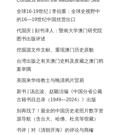
Contacts within the Mediterranean Sea
全球16-19世纪 | 李伯重：全球史视野中
的16—19世纪中国丝货出口
代国庆 | 刻书泽人：暨南大学澳门研究院
图书出版评述
挖掘源文件文献、重现澳门历史原貌
台湾出版之有关澳门史料及庋藏之澳门档
案举隅
美国来华传教士与晚清鸦片贸易
新书 | 汤志波、赵颖洁编《中国分省公藏
古籍书目总录（1949—2024）》出版
别再找了！最全的中国历史老照片数字资
源导航（含台大、哈佛、杜克等馆藏）
书评｜对《清朝开海》的评论与商榷