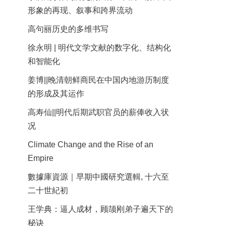
形象的再现、叙事和跨界流动
高句丽历史的多维书写
徐永明 | 明代文学文献的数字化、结构化
和智能化
姜博||晚清朝鲜商民在中国内地游历制度
的形成及其运作
高寿仙||明代后期武职官员的薪俸收入状
况
Climate Change and the Rise of an
Empire
數據庫資源｜早期中國研究選輯, 十六至
二十世紀初
王学典：逼人成材，顾颉刚弟子遍天下的
秘诀