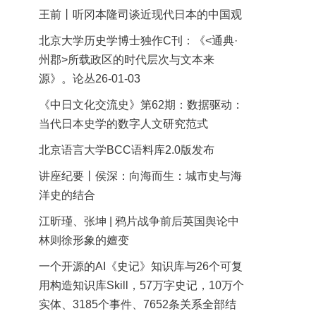
王前丨听冈本隆司谈近现代日本的中国观
北京大学历史学博士独作C刊：《<通典·
州郡>所载政区的时代层次与文本来
源》。论丛26-01-03
《中日文化交流史》第62期：数据驱动：
当代日本史学的数字人文研究范式
北京语言大学BCC语料库2.0版发布
讲座纪要丨侯深：向海而生：城市史与海
洋史的结合
江昕瑾、张坤 | 鸦片战争前后英国舆论中
林则徐形象的嬗变
一个开源的AI《史记》知识库与26个可复
用构造知识库Skill，57万字史记，10万个
实体、3185个事件、7652条关系全部结