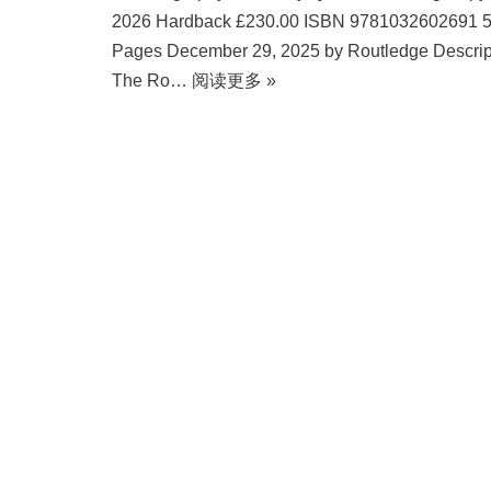
2026 Hardback £230.00 ISBN 9781032602691 
Pages December 29, 2025 by Routledge Descrip
The Ro…
阅读更多 »