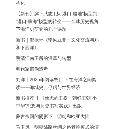
构化
【新刊】滨下武志 | 从“港口-腹地”模型到
“港口-腹海”模型的转变——全球历史视角
下海洋史研究的几个课题
新书｜邹振环《季风亚非：文化交流与郑
和下西洋》
明清江南卫所的沿革与转型
明代家谱伪造考
刘洋丨2025年阅读书目 ：在海洋之间阅
读——海域史、俘虏与世界经济
新书推荐 丨《焦虑的王权：朝鲜王朝“小
中华”思想与历史书写实践》出版
蒙古帝国的阴影下：明朝和欧亚大陆
马玉凤：明朝陆路丝绸之路管控模式的演