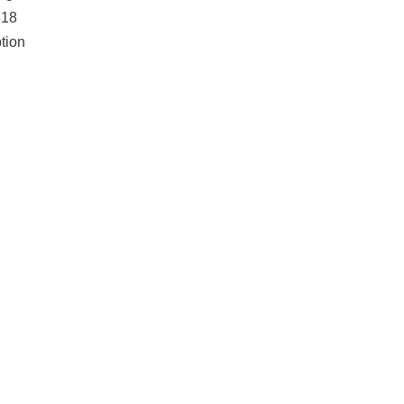
518
tion