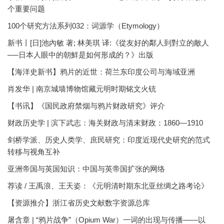
个重要问题
100个研究方法系列032：词源学（Etymology）
新书丨[日]池內敏 著; 林美琪 译:《從友好的鄰人到對立的敵人
──日本人眼中的朝鮮是如何形成的？》出版
【海洋史新书】鸦片的近世：荷兰东印度公司与海域亚洲
肖发华 | 南京城墙博物馆藏元明时期铭文火铳
【书讯】《国民政府禁烟与鸦片财政研究》评介
财政历史学 | 滨下武志：海关财政与清末财政：1860—1910
剑桥学派、历史人类学、庶民研究：印度近现代史研究的范式
转移与视角互补
亚洲帝国与英国知识：中国与英帝国扩张的网络
荐读 / 王禹浪、王天姿：《元明清时期东北亚丝绸之路考论》
【资源推介】浙江省历史文献数字资源总库
屠含章 | “鸦片战争”（Opium War）一词的出现与传播——以