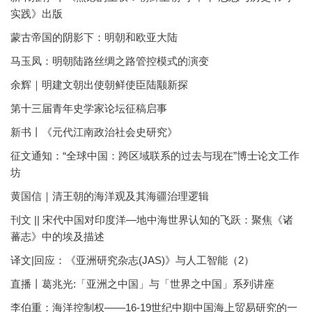
实践》出版
蒙古帝国的阴影下：明朝和欧亚大陆
马玉凤：明朝陆路丝绸之路管控模式的演变
余辉｜明建文朝出使朝鲜使臣陆颙新探
第十三届青年史学家论坛征稿启事
新书丨《元代江南政治社会史研究》
征文通知：“全球中国：跨区域联系的过去与现在”博士论文工作
坊
黄国信｜清王朝的海洋观及其海疆治理逻辑
刊文 || 宋代中国对印度洋—地中海世界认知的飞跃：聚焦《诸
蕃志》中的埃及描述
译文|回应：《亚洲研究杂志(JAS)》与人工智能（2）
直播丨葛兆光:「亚洲之中国」与「世界之中国」系列讲座
李伯重：海洋控制权——16-19世纪中期中国海上贸易研究的一