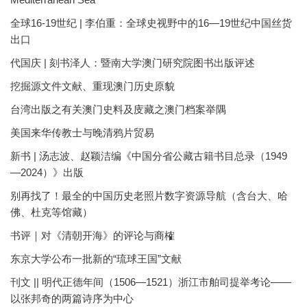
全球16-19世纪 | 李伯重：全球史视野中的16—19世纪中国丝货
出口
代国庆 | 刻书泽人：暨南大学澳门研究院图书出版评述
挖掘源文件文献、重现澳门历史原貌
台湾出版之有关澳门史料及庋藏之澳门档案举隅
美国来华传教士与晚清鸦片贸易
新书 | 汤志波、赵颖洁编《中国分省公藏古籍书目总录（1949
—2024）》出版
别再找了！最全的中国历史老照片数字资源导航（含台大、哈
佛、杜克等馆藏）
书评｜对《清朝开海》的评论与商榷
东京大学公布一批新的“琉球王国”文献
刊文 || 明代正德年间（1506—1521）浙江市舶司提举考论——
以张邦奇的两篇诗序为中心