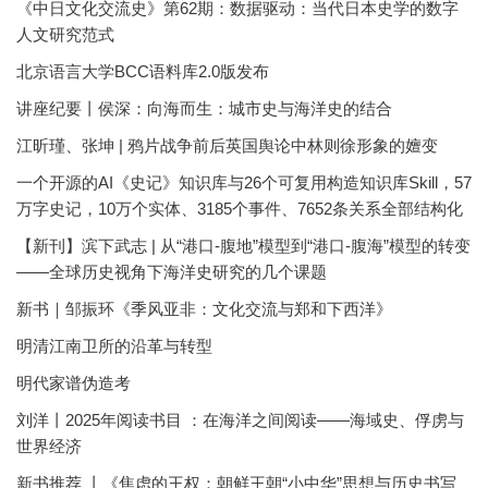
《中日文化交流史》第62期：数据驱动：当代日本史学的数字
人文研究范式
北京语言大学BCC语料库2.0版发布
讲座纪要丨侯深：向海而生：城市史与海洋史的结合
江昕瑾、张坤 | 鸦片战争前后英国舆论中林则徐形象的嬗变
一个开源的AI《史记》知识库与26个可复用构造知识库Skill，57
万字史记，10万个实体、3185个事件、7652条关系全部结构化
【新刊】滨下武志 | 从“港口-腹地”模型到“港口-腹海”模型的转变
——全球历史视角下海洋史研究的几个课题
新书｜邹振环《季风亚非：文化交流与郑和下西洋》
明清江南卫所的沿革与转型
明代家谱伪造考
刘洋丨2025年阅读书目 ：在海洋之间阅读——海域史、俘虏与
世界经济
新书推荐 丨《焦虑的王权：朝鲜王朝“小中华”思想与历史书写