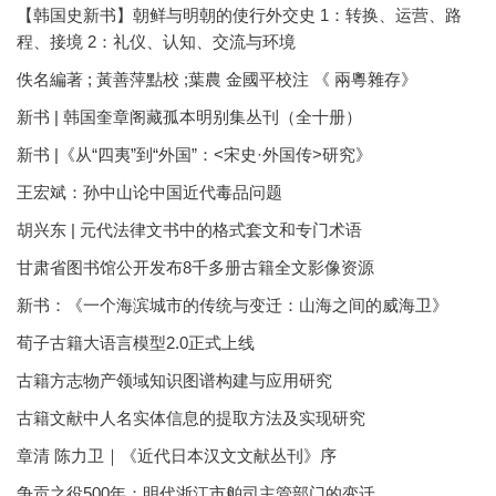
【韩国史新书】朝鲜与明朝的使行外交史 1：转换、运营、路
程、接境 2：礼仪、认知、交流与环境
佚名編著 ; 黃善萍點校 ;葉農 金國平校注 《 兩粵雜存》
新书 | 韩国奎章阁藏孤本明别集丛刊（全十册）
新书 |《从“四夷”到“外国”：<宋史·外国传>研究》
王宏斌：孙中山论中国近代毒品问题
胡兴东 | 元代法律文书中的格式套文和专门术语
甘肃省图书馆公开发布8千多册古籍全文影像资源
新书：《一个海滨城市的传统与变迁：山海之间的威海卫》
荀子古籍大语言模型2.0正式上线
古籍方志物产领域知识图谱构建与应用研究
古籍文献中人名实体信息的提取方法及实现研究
章清 陈力卫｜《近代日本汉文文献丛刊》序
争贡之役500年：明代浙江市舶司主管部门的变迁