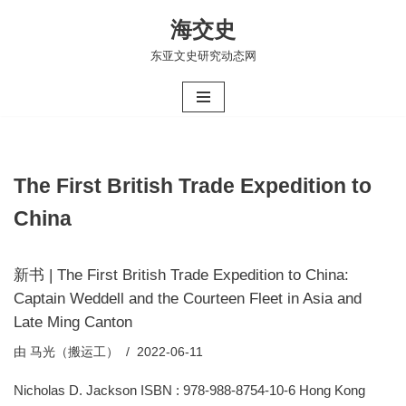
海交史
跳
东亚文史研究动态网
至
正
文
The First British Trade Expedition to
China
新书 | The First British Trade Expedition to China:
Captain Weddell and the Courteen Fleet in Asia and
Late Ming Canton
由
马光（搬运工）
2022-06-11
Nicholas D. Jackson ISBN : 978-988-8754-10-6 Hong Kong