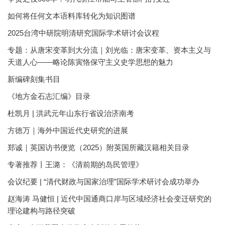
如何将任何文本语料库转化为知识图谱
2025台湾中研院明清研究国际学术研讨会议程
专题：从唐宋变革到大分流｜刘光临：唐宋变革、资本主义与
天道人心——略论陈寅恪保守主义史学思想的魅力
新编碑刻集书目
《地方金石志汇编》目录
杜凯月 | 洪武元年山东行省设治济南考
方徳万｜海外中国近代史研究的进展
郑诚｜英国访书便览（2025）附英国所藏汉籍相关目录
专著推荐丨王潞：《清前期的岛民管理》
会议纪要 | “清代财政与国家治理”国际学术研讨会成功举办
赵海涛 马健恒 | 近代中国通商口岸与区域经济社会变迁研究的
理论建构与路径突破