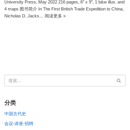
University Press, May 2022 216 pages, 6″ x 9″, 1 b&w illus. and
4 maps 图书简介 In The First British Trade Expedition to China,
Nicholas D. Jacks…
阅读更多 »
分类
中国古代史
会议-讲座-招聘