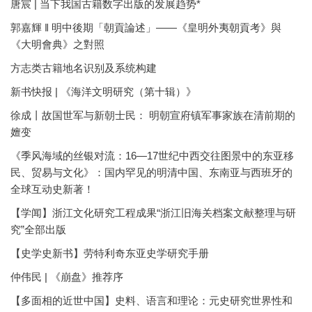
唐宸 | 当下我国古籍数字出版的发展趋势*
郭嘉輝 ‖ 明中後期「朝貢論述」——《皇明外夷朝貢考》與
《大明會典》之對照
方志类古籍地名识别及系统构建
新书快报 | 《海洋文明研究（第十辑）》
徐成丨故国世军与新朝士民： 明朝宣府镇军事家族在清前期的
嬗变
《季风海域的丝银对流：16—17世纪中西交往图景中的东亚移
民、贸易与文化》：国内罕见的明清中国、东南亚与西班牙的
全球互动史新著！
【学闻】浙江文化研究工程成果“浙江旧海关档案文献整理与研
究”全部出版
【史学史新书】劳特利奇东亚史学研究手册
仲伟民 | 《崩盘》推荐序
【多面相的近世中国】史料、语言和理论：元史研究世界性和