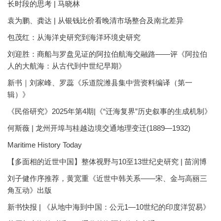
长时段的思考 | 马晓林
袁为鹏、龚达 | 从银钱比价看晚清市场整合及南北差异
包茂红：从海洋史研究到海洋环境史研究
刘迎胜：商船与罗盘见证的阿拉伯航海交融路——评《阿拉伯
人的大航海：从古代到中世纪早期》
新书｜刘家峰、罗蕊《乐道院潍县集中营资料编译（第一
辑）》
《民俗研究》2025年第4期|《“迁海复界”历史叙事的生成机制》
何斯薇 | 龙州开埠与桂越边境交通地理变迁(1889—1932)
Maritime History Today
【多面相的近世中国】整体视野与10至13世纪史研究 | 苗润博
刘子健作序推荐，黄宽重《近世中韩关系——宋、金与高丽三
角互动》出版
新书快报 | 《从地中海到中国：公元1—10世纪的印度洋贸易》