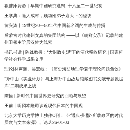
數據庫資源｜早期中國研究選輯, 十六至二十世紀初
王学典：逼人成材，顾颉刚弟子遍天下的秘诀
黄兴涛丨19世纪20—50年代中国新名词的生成与传播
后蒙古时代建州女真的集团结构 ——以《朝鲜实录》记载的建
州卫领主阶层汉姓为线索
书讯书话 | 陈锋教授：“大财政史观”下的清代税收研究 | 国家哲
学社会科学成果文库
理论|林声渊、吴宏岐：《历史海防地理学若干理论问题刍议》
“孙中山《实业计划》与上海孙中山故居馆藏图书文献专题数据
库”二期成果上线
陈恒 | 新时代中国世界史研究的回顾与展望
王前丨听冈本隆司谈近现代日本的中国观
北京大学历史学博士独作C刊：《<通典·州郡>所载政区的时代
层次与文本来源》。论丛26-01-03