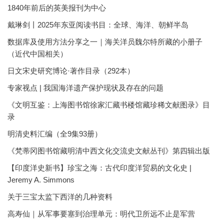
1840年前后的英美报刊为中心
戴琳剑丨2025年东亚阅读书目：全球、海洋、朝鲜半岛
数据库及使用方法分享之一｜海关洋员魏尔特所藏的小册子
（近代中国相关）
日文宋史研究博论·著作目录（292本）
专家视点 | 我国海洋遗产保护现状及存在的问题
《文明互鉴：上海图书馆徐家汇藏书楼馆藏珍稀文献图录》目
录
明清史料汇编（全9集93册）
《梵蒂冈图书馆藏明清中西文化交流史文献丛刊》第四辑出版
【印度洋史新书】珍宝之海：古代印度洋贸易的文化史 |
Jeremy A. Simmons
关于三宝太监下西洋的几种资料
高寿仙｜从军事要塞到治理单元：明代卫所远不止是军营