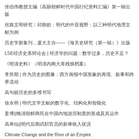
张伯伟教授主编《高丽朝鲜时代中国行纪资料汇编》第一辑出
版
丝路文明研究︱邱轶皓：明代的中亚视野：以三种明代地理文
献为例
历史学新集刊，厦大主办——《海关史研究（第一辑）》出版
LSE经济史系辩论会 | 经济学的问题：数学过多，历史不足？
《明清史料》（明清内阁大库残馀档案）
李所期 | 作为历史的图像：西方画报中国形象的再现、叙事和跨
界流动
高句丽历史的多维书写
徐永明 | 明代文学文献的数字化、结构化和智能化
姜博||晚清朝鲜商民在中国内地游历制度的形成及其运作
高寿仙||明代后期武职官员的薪俸收入状况
Climate Change and the Rise of an Empire