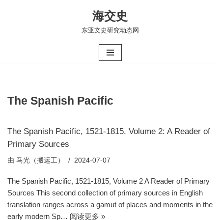
海交史
跳
东亚文史研究动态网
至
正
文
The Spanish Pacific
The Spanish Pacific, 1521-1815, Volume 2: A Reader of
Primary Sources
由
马光（搬运工）
2024-07-07
The Spanish Pacific, 1521-1815, Volume 2 A Reader of Primary
Sources This second collection of primary sources in English
translation ranges across a gamut of places and moments in the
early modern Sp…
阅读更多 »