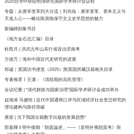
2025台湾中研院明清研究国际学术研讨会议程
专题：从唐宋变革到大分流｜刘光临：唐宋变革、资本主义与
天道人心——略论陈寅恪保守主义史学思想的魅力
新编碑刻集书目
《地方金石志汇编》目录
杜凯月 | 洪武元年山东行省设治济南考
方徳万｜海外中国近代史研究的进展
郑诚｜英国访书便览（2025）附英国所藏汉籍相关目录
专著推荐丨王潞：《清前期的岛民管理》
会议纪要 | “清代财政与国家治理”国际学术研讨会成功举办
赵海涛 马健恒 | 近代中国通商口岸与区域经济社会变迁研究的
理论建构与路径突破
唐宸 | 当下我国古籍数字出版的发展趋势*
郭嘉輝 ‖ 明中後期「朝貢論述」——《皇明外夷朝貢考》與