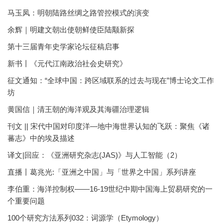
马玉凤：明朝陆路丝绸之路管控模式的演变
余辉｜明建文朝出使朝鲜使臣陆颙新探
第十三届青年史学家论坛征稿启事
新书丨《元代江南政治社会史研究》
征文通知：“全球中国：跨区域联系的过去与现在”博士论文工作
坊
黄国信｜清王朝的海洋观及其海疆治理逻辑
刊文 || 宋代中国对印度洋—地中海世界认知的飞跃：聚焦《诸
蕃志》中的埃及描述
译文|回应：《亚洲研究杂志(JAS)》与人工智能（2）
直播丨葛兆光:「亚洲之中国」与「世界之中国」系列讲座
李伯重：海洋控制权——16-19世纪中期中国海上贸易研究的一
个重要问题
100个研究方法系列032：词源学（Etymology）