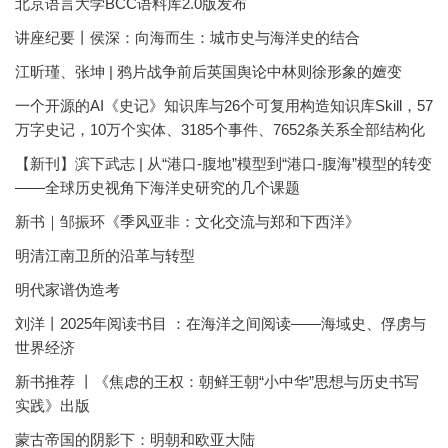
北京语言大学BCC语料库2.0版发布
讲座纪要丨侯深：向海而生：城市史与海洋史的结合
江昕瑾、张坤 | 鸦片战争前后英国舆论中林则徐形象的嬗变
一个开源的AI《史记》知识库与26个可复用构造知识库Skill，57
万字史记，10万个实体、3185个事件、7652条关系全部结构化
【新刊】滨下武志 | 从“港口-腹地”模型到“港口-腹海”模型的转变
——全球历史视角下海洋史研究的几个课题
新书｜邹振环《季风亚非：文化交流与郑和下西洋》
明清江南卫所的沿革与转型
明代家谱伪造考
刘洋丨2025年阅读书目 ：在海洋之间阅读——海域史、俘虏与
世界经济
新书推荐 丨《焦虑的王权：朝鲜王朝“小中华”思想与历史书写
实践》出版
蒙古帝国的阴影下：明朝和欧亚大陆