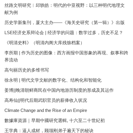
丝路文明研究︱邱轶皓：明代的中亚视野：以三种明代地理文
献为例
历史学新集刊，厦大主办——《海关史研究（第一辑）》出版
LSE经济史系辩论会 | 经济学的问题：数学过多，历史不足？
《明清史料》（明清内阁大库残馀档案）
李所期 | 作为历史的图像：西方画报中国形象的再现、叙事和跨
界流动
高句丽历史的多维书写
徐永明 | 明代文学文献的数字化、结构化和智能化
姜博||晚清朝鲜商民在中国内地游历制度的形成及其运作
高寿仙||明代后期武职官员的薪俸收入状况
Climate Change and the Rise of an Empire
數據庫資源｜早期中國研究選輯, 十六至二十世紀初
王学典：逼人成材，顾颉刚弟子遍天下的秘诀