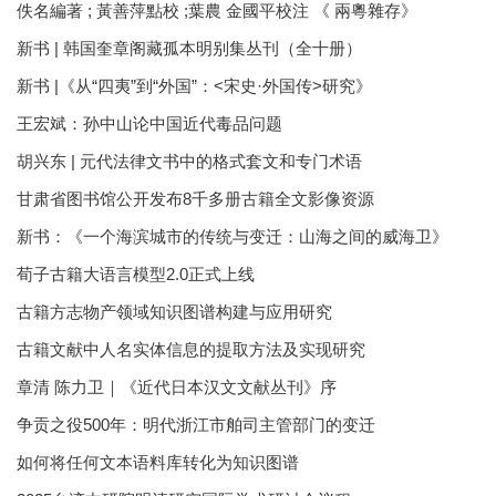
佚名編著 ; 黃善萍點校 ;葉農 金國平校注 《 兩粵雜存》
新书 | 韩国奎章阁藏孤本明别集丛刊（全十册）
新书 |《从“四夷”到“外国”：<宋史·外国传>研究》
王宏斌：孙中山论中国近代毒品问题
胡兴东 | 元代法律文书中的格式套文和专门术语
甘肃省图书馆公开发布8千多册古籍全文影像资源
新书：《一个海滨城市的传统与变迁：山海之间的威海卫》
荀子古籍大语言模型2.0正式上线
古籍方志物产领域知识图谱构建与应用研究
古籍文献中人名实体信息的提取方法及实现研究
章清 陈力卫｜《近代日本汉文文献丛刊》序
争贡之役500年：明代浙江市舶司主管部门的变迁
如何将任何文本语料库转化为知识图谱