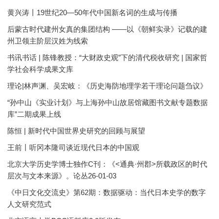
黄兴涛丨19世纪20—50年代中国新名词的生成与传播
后蒙古时代建州女真的集团结构 ——以《朝鲜实录》记载的建
州卫领主阶层汉姓为线索
书讯书话 | 陈锋教授：“大财政史观”下的清代税收研究 | 国家哲
学社会科学成果文库
理论|林声渊、吴宏岐：《历史海防地理学若干理论问题刍议》
“孙中山《实业计划》与上海孙中山故居馆藏图书文献专题数据
库”二期成果上线
陈恒 | 新时代中国世界史研究的回顾与展望
王前丨听冈本隆司谈近现代日本的中国观
北京大学历史学博士独作C刊：《<通典·州郡>所载政区的时代
层次与文本来源》。论丛26-01-03
《中日文化交流史》第62期：数据驱动：当代日本史学的数字
人文研究范式