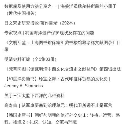
数据库及使用方法分享之一｜海关洋员魏尔特所藏的小册子
（近代中国相关）
日文宋史研究博论·著作目录（292本）
专家视点 | 我国海洋遗产保护现状及存在的问题
《文明互鉴：上海图书馆徐家汇藏书楼馆藏珍稀文献图录》目
录
明清史料汇编（全9集93册）
《梵蒂冈图书馆藏明清中西文化交流史文献丛刊》第四辑出版
【印度洋史新书】珍宝之海：古代印度洋贸易的文化史 |
Jeremy A. Simmons
关于三宝太监下西洋的几种资料
高寿仙｜从军事要塞到治理单元：明代卫所远不止是军营
【韩国史新书】朝鲜与明朝的使行外交史 1：转换、运营、路
程、接境 2：礼仪、认知、交流与环境