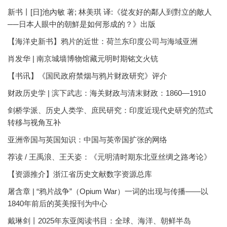
新书丨[日]池內敏 著; 林美琪 译:《從友好的鄰人到對立的敵人
──日本人眼中的朝鮮是如何形成的？》出版
【海洋史新书】鸦片的近世：荷兰东印度公司与海域亚洲
肖发华 | 南京城墙博物馆藏元明时期铭文火铳
【书讯】《国民政府禁烟与鸦片财政研究》评介
财政历史学 | 滨下武志：海关财政与清末财政：1860—1910
剑桥学派、历史人类学、庶民研究：印度近现代史研究的范式
转移与视角互补
亚洲帝国与英国知识：中国与英帝国扩张的网络
荐读 / 王禹浪、王天姿：《元明清时期东北亚丝绸之路考论》
【资源推介】浙江省历史文献数字资源总库
屠含章 | “鸦片战争”（Opium War）一词的出现与传播——以
1840年前后的英美报刊为中心
戴琳剑丨2025年东亚阅读书目：全球、海洋、朝鲜半岛