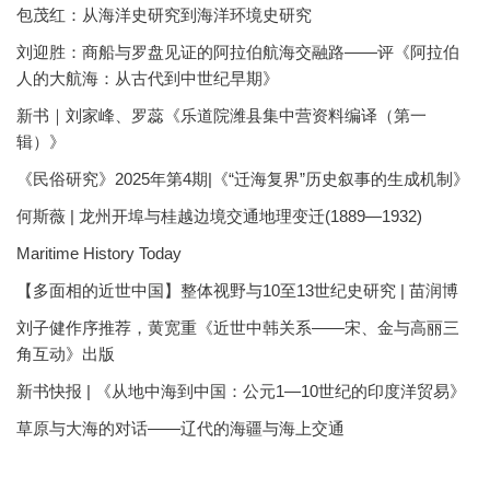
包茂红：从海洋史研究到海洋环境史研究
刘迎胜：商船与罗盘见证的阿拉伯航海交融路——评《阿拉伯
人的大航海：从古代到中世纪早期》
新书｜刘家峰、罗蕊《乐道院潍县集中营资料编译（第一
辑）》
《民俗研究》2025年第4期|《“迁海复界”历史叙事的生成机制》
何斯薇 | 龙州开埠与桂越边境交通地理变迁(1889—1932)
Maritime History Today
【多面相的近世中国】整体视野与10至13世纪史研究 | 苗润博
刘子健作序推荐，黄宽重《近世中韩关系——宋、金与高丽三
角互动》出版
新书快报 | 《从地中海到中国：公元1—10世纪的印度洋贸易》
草原与大海的对话——辽代的海疆与海上交通