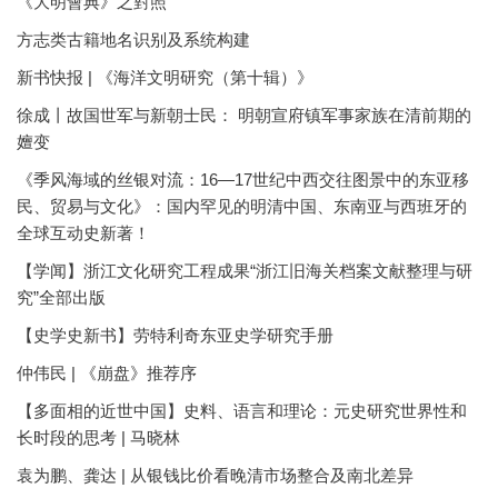
《大明會典》之對照
方志类古籍地名识别及系统构建
新书快报 | 《海洋文明研究（第十辑）》
徐成丨故国世军与新朝士民： 明朝宣府镇军事家族在清前期的
嬗变
《季风海域的丝银对流：16—17世纪中西交往图景中的东亚移
民、贸易与文化》：国内罕见的明清中国、东南亚与西班牙的
全球互动史新著！
【学闻】浙江文化研究工程成果“浙江旧海关档案文献整理与研
究”全部出版
【史学史新书】劳特利奇东亚史学研究手册
仲伟民 | 《崩盘》推荐序
【多面相的近世中国】史料、语言和理论：元史研究世界性和
长时段的思考 | 马晓林
袁为鹏、龚达 | 从银钱比价看晚清市场整合及南北差异