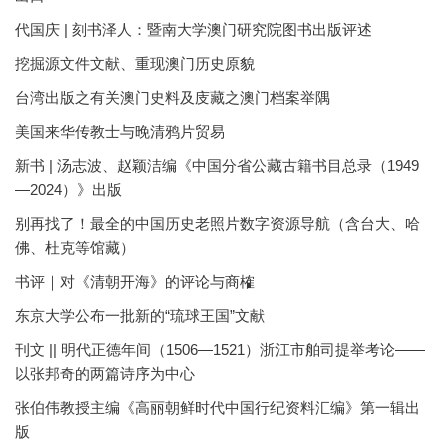
代国庆 | 刻书泽人：暨南大学澳门研究院图书出版评述
挖掘源文件文献、重现澳门历史原貌
台湾出版之有关澳门史料及庋藏之澳门档案举隅
美国来华传教士与晚清鸦片贸易
新书 | 汤志波、赵颖洁编《中国分省公藏古籍书目总录（1949
—2024）》出版
别再找了！最全的中国历史老照片数字资源导航（含台大、哈
佛、杜克等馆藏）
书评｜对《清朝开海》的评论与商榷
东京大学公布一批新的“琉球王国”文献
刊文 || 明代正德年间（1506—1521）浙江市舶司提举考论——
以张邦奇的两篇诗序为中心
张伯伟教授主编《高丽朝鲜时代中国行纪资料汇编》第一辑出
版