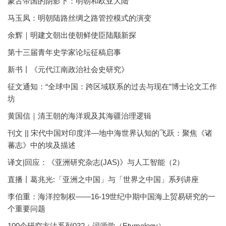
蒙古帝国的阴影下：明朝和欧亚大陆
马玉凤：明朝陆路丝绸之路管控模式的演变
余辉｜明建文朝出使朝鲜使臣陆颙新探
第十三届青年史学家论坛征稿启事
新书丨《元代江南政治社会史研究》
征文通知：“全球中国：跨区域联系的过去与现在”博士论文工作
坊
黄国信｜清王朝的海洋观及其海疆治理逻辑
刊文 || 宋代中国对印度洋—地中海世界认知的飞跃：聚焦《诸
蕃志》中的埃及描述
译文|回应：《亚洲研究杂志(JAS)》与人工智能（2）
直播丨葛兆光:「亚洲之中国」与「世界之中国」系列讲座
李伯重：海洋控制权——16-19世纪中期中国海上贸易研究的一
个重要问题
100个研究方法系列032：词源学（Etymology）