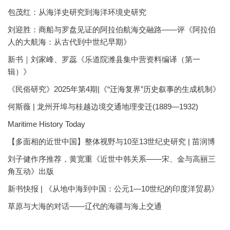
包茂红：从海洋史研究到海洋环境史研究
刘迎胜：商船与罗盘见证的阿拉伯航海交融路——评《阿拉伯
人的大航海：从古代到中世纪早期》
新书｜刘家峰、罗蕊《乐道院潍县集中营资料编译（第一
辑）》
《民俗研究》2025年第4期|《“迁海复界”历史叙事的生成机制》
何斯薇 | 龙州开埠与桂越边境交通地理变迁(1889—1932)
Maritime History Today
【多面相的近世中国】整体视野与10至13世纪史研究 | 苗润博
刘子健作序推荐，黄宽重《近世中韩关系——宋、金与高丽三
角互动》出版
新书快报 | 《从地中海到中国：公元1—10世纪的印度洋贸易》
草原与大海的对话——辽代的海疆与海上交通