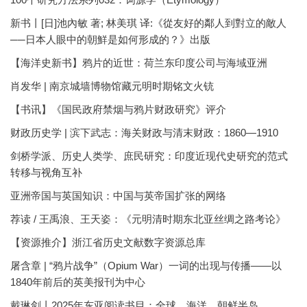
新书丨[日]池內敏 著; 林美琪 译:《從友好的鄰人到對立的敵人
──日本人眼中的朝鮮是如何形成的？》出版
【海洋史新书】鸦片的近世：荷兰东印度公司与海域亚洲
肖发华 | 南京城墙博物馆藏元明时期铭文火铳
【书讯】《国民政府禁烟与鸦片财政研究》评介
财政历史学 | 滨下武志：海关财政与清末财政：1860—1910
剑桥学派、历史人类学、庶民研究：印度近现代史研究的范式
转移与视角互补
亚洲帝国与英国知识：中国与英帝国扩张的网络
荐读 / 王禹浪、王天姿：《元明清时期东北亚丝绸之路考论》
【资源推介】浙江省历史文献数字资源总库
屠含章 | “鸦片战争”（Opium War）一词的出现与传播——以
1840年前后的英美报刊为中心
戴琳剑丨2025年东亚阅读书目：全球、海洋、朝鲜半岛