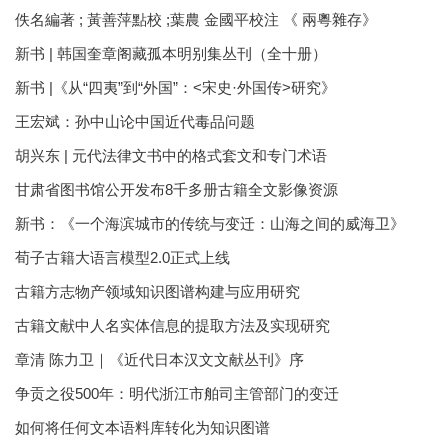
佚名編著 ; 黃善萍點校 ;葉農 金國平校注 《 兩粵雜存》
新书 | 韩国奎章阁藏孤本明别集丛刊（全十册）
新书 |《从“四夷”到“外国”：<宋史·外国传>研究》
王宏斌：孙中山论中国近代毒品问题
胡兴东 | 元代法律文书中的格式套文和专门术语
甘肃省图书馆公开发布8千多册古籍全文影像资源
新书：《一个海滨城市的传统与变迁：山海之间的威海卫》
荀子古籍大语言模型2.0正式上线
古籍方志物产领域知识图谱构建与应用研究
古籍文献中人名实体信息的提取方法及实现研究
章清 陈力卫｜《近代日本汉文文献丛刊》序
争贡之役500年：明代浙江市舶司主管部门的变迁
如何将任何文本语料库转化为知识图谱