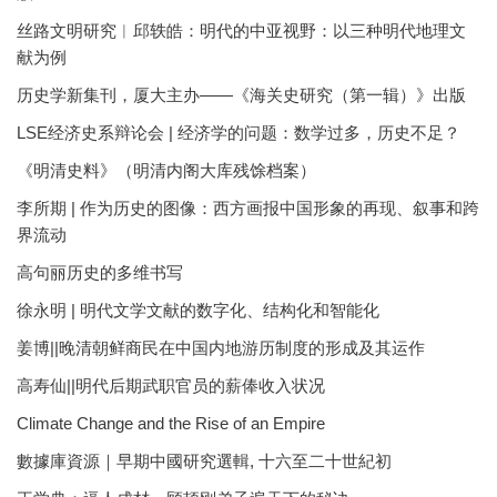
丝路文明研究︱邱轶皓：明代的中亚视野：以三种明代地理文
献为例
历史学新集刊，厦大主办——《海关史研究（第一辑）》出版
LSE经济史系辩论会 | 经济学的问题：数学过多，历史不足？
《明清史料》（明清内阁大库残馀档案）
李所期 | 作为历史的图像：西方画报中国形象的再现、叙事和跨
界流动
高句丽历史的多维书写
徐永明 | 明代文学文献的数字化、结构化和智能化
姜博||晚清朝鲜商民在中国内地游历制度的形成及其运作
高寿仙||明代后期武职官员的薪俸收入状况
Climate Change and the Rise of an Empire
數據庫資源｜早期中國研究選輯, 十六至二十世紀初