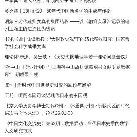
王学典：逼人成材，顾颉刚弟子遍天下的秘诀
黄兴涛丨19世纪20—50年代中国新名词的生成与传播
后蒙古时代建州女真的集团结构 ——以《朝鲜实录》记载的建
州卫领主阶层汉姓为线索
书讯书话 | 陈锋教授：“大财政史观”下的清代税收研究 | 国家哲
学社会科学成果文库
理论|林声渊、吴宏岐：《历史海防地理学若干理论问题刍议》
“孙中山《实业计划》与上海孙中山故居馆藏图书文献专题数据
库”二期成果上线
陈恒 | 新时代中国世界史研究的回顾与展望
王前丨听冈本隆司谈近现代日本的中国观
北京大学历史学博士独作C刊：《<通典·州郡>所载政区的时代
层次与文本来源》。论丛26-01-03
《中日文化交流史》第62期：数据驱动：当代日本史学的数字
人文研究范式