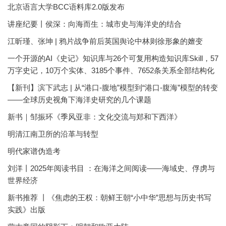
北京语言大学BCC语料库2.0版发布
讲座纪要丨侯深：向海而生：城市史与海洋史的结合
江昕瑾、张坤 | 鸦片战争前后英国舆论中林则徐形象的嬗变
一个开源的AI《史记》知识库与26个可复用构造知识库Skill，57
万字史记，10万个实体、3185个事件、7652条关系全部结构化
【新刊】滨下武志 | 从“港口-腹地”模型到“港口-腹海”模型的转变
——全球历史视角下海洋史研究的几个课题
新书｜邹振环《季风亚非：文化交流与郑和下西洋》
明清江南卫所的沿革与转型
明代家谱伪造考
刘洋丨2025年阅读书目 ：在海洋之间阅读——海域史、俘虏与
世界经济
新书推荐 丨《焦虑的王权：朝鲜王朝“小中华”思想与历史书写
实践》出版