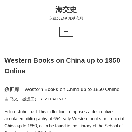
海交史
跳
东亚文史研究动态网
至
正
文
Western Books on China up to 1850
Online
数据库：Western Books on China up to 1850 Online
由
马光（搬运工）
2018-07-17
Editor: John Lust This collection comprises a descriptive,
annotated bibliography of 654 early Western books on Imperial
China up to 1850, all to be found in the Library of the School of