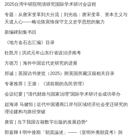
2025台湾中研院明清研究国际学术研讨会议程
专题：从唐宋变革到大分流｜刘光临：唐宋变革、资本主义与
天道人心——略论陈寅恪保守主义史学思想的魅力
新编碑刻集书目
《地方金石志汇编》目录
杜凯月 | 洪武元年山东行省设治济南考
方徳万｜海外中国近代史研究的进展
郑诚｜英国访书便览（2025）附英国所藏汉籍相关目录
专著推荐丨王潞：《清前期的岛民管理》
会议纪要 | “清代财政与国家治理”国际学术研讨会成功举办
赵海涛 马健恒 | 近代中国通商口岸与区域经济社会变迁研究的
理论建构与路径突破
唐宸 | 当下我国古籍数字出版的发展趋势*
郭嘉輝 ‖ 明中後期「朝貢論述」——《皇明外夷朝貢考》與