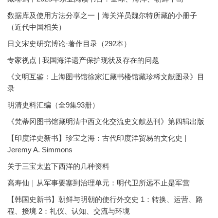
数据库及使用方法分享之一｜海关洋员魏尔特所藏的小册子
（近代中国相关）
日文宋史研究博论·著作目录（292本）
专家视点 | 我国海洋遗产保护现状及存在的问题
《文明互鉴：上海图书馆徐家汇藏书楼馆藏珍稀文献图录》目
录
明清史料汇编（全9集93册）
《梵蒂冈图书馆藏明清中西文化交流史文献丛刊》第四辑出版
【印度洋史新书】珍宝之海：古代印度洋贸易的文化史 |
Jeremy A. Simmons
关于三宝太监下西洋的几种资料
高寿仙｜从军事要塞到治理单元：明代卫所远不止是军营
【韩国史新书】朝鲜与明朝的使行外交史 1：转换、运营、路
程、接境 2：礼仪、认知、交流与环境