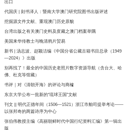
出口
代国庆 | 刻书泽人：暨南大学澳门研究院图书出版评述
挖掘源文件文献、重现澳门历史原貌
台湾出版之有关澳门史料及庋藏之澳门档案举隅
美国来华传教士与晚清鸦片贸易
新书 | 汤志波、赵颖洁编《中国分省公藏古籍书目总录（1949
—2024）》出版
别再找了！最全的中国历史老照片数字资源导航（含台大、哈
佛、杜克等馆藏）
书评｜对《清朝开海》的评论与商榷
东京大学公布一批新的“琉球王国”文献
刊文 || 明代正德年间（1506—1521）浙江市舶司提举考论——
以张邦奇的两篇诗序为中心
张伯伟教授主编《高丽朝鲜时代中国行纪资料汇编》第一辑出
版