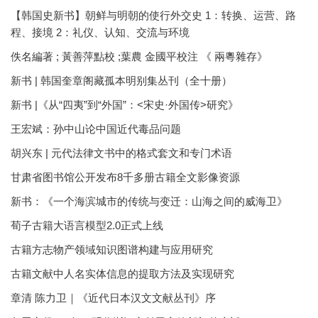
【韩国史新书】朝鲜与明朝的使行外交史 1：转换、运营、路
程、接境 2：礼仪、认知、交流与环境
佚名編著 ; 黃善萍點校 ;葉農 金國平校注 《 兩粵雜存》
新书 | 韩国奎章阁藏孤本明别集丛刊（全十册）
新书 |《从“四夷”到“外国”：<宋史·外国传>研究》
王宏斌：孙中山论中国近代毒品问题
胡兴东 | 元代法律文书中的格式套文和专门术语
甘肃省图书馆公开发布8千多册古籍全文影像资源
新书：《一个海滨城市的传统与变迁：山海之间的威海卫》
荀子古籍大语言模型2.0正式上线
古籍方志物产领域知识图谱构建与应用研究
古籍文献中人名实体信息的提取方法及实现研究
章清 陈力卫｜《近代日本汉文文献丛刊》序