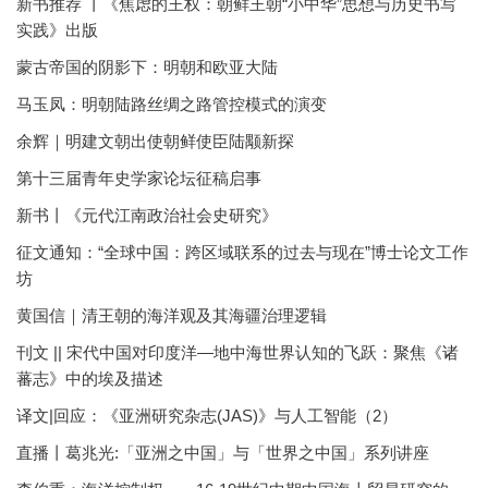
新书推荐 丨《焦虑的王权：朝鲜王朝“小中华”思想与历史书写
实践》出版
蒙古帝国的阴影下：明朝和欧亚大陆
马玉凤：明朝陆路丝绸之路管控模式的演变
余辉｜明建文朝出使朝鲜使臣陆颙新探
第十三届青年史学家论坛征稿启事
新书丨《元代江南政治社会史研究》
征文通知：“全球中国：跨区域联系的过去与现在”博士论文工作
坊
黄国信｜清王朝的海洋观及其海疆治理逻辑
刊文 || 宋代中国对印度洋—地中海世界认知的飞跃：聚焦《诸
蕃志》中的埃及描述
译文|回应：《亚洲研究杂志(JAS)》与人工智能（2）
直播丨葛兆光:「亚洲之中国」与「世界之中国」系列讲座