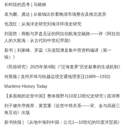
长时段的思考 | 马晓林
袁为鹏、龚达 | 从银钱比价看晚清市场整合及南北差异
包茂红：从海洋史研究到海洋环境史研究
刘迎胜：商船与罗盘见证的阿拉伯航海交融路——评《阿拉伯
人的大航海：从古代到中世纪早期》
新书｜刘家峰、罗蕊《乐道院潍县集中营资料编译（第一
辑）》
《民俗研究》2025年第4期|《“迁海复界”历史叙事的生成机制》
何斯薇 | 龙州开埠与桂越边境交通地理变迁(1889—1932)
Maritime History Today
【多面相的近世中国】整体视野与10至13世纪史研究 | 苗润博
刘子健作序推荐，黄宽重《近世中韩关系——宋、金与高丽三
角互动》出版
新书快报 | 《从地中海到中国：公元1—10世纪的印度洋贸易》