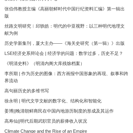
张伯伟教授主编《高丽朝鲜时代中国行纪资料汇编》第一辑出
版
丝路文明研究︱邱轶皓：明代的中亚视野：以三种明代地理文
献为例
历史学新集刊，厦大主办——《海关史研究（第一辑）》出版
LSE经济史系辩论会 | 经济学的问题：数学过多，历史不足？
《明清史料》（明清内阁大库残馀档案）
李所期 | 作为历史的图像：西方画报中国形象的再现、叙事和跨
界流动
高句丽历史的多维书写
徐永明 | 明代文学文献的数字化、结构化和智能化
姜博||晚清朝鲜商民在中国内地游历制度的形成及其运作
高寿仙||明代后期武职官员的薪俸收入状况
Climate Change and the Rise of an Empire