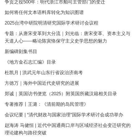
争贡之役500年：明代浙江市舶司主管部门的变迁
如何将任何文本语料库转化为知识图谱
2025台湾中研院明清研究国际学术研讨会议程
专题：从唐宋变革到大分流｜刘光临：唐宋变革、资本主义与
天道人心——略论陈寅恪保守主义史学思想的魅力
新编碑刻集书目
《地方金石志汇编》目录
杜凯月 | 洪武元年山东行省设治济南考
方徳万｜海外中国近代史研究的进展
郑诚｜英国访书便览（2025）附英国所藏汉籍相关目录
专著推荐丨王潞：《清前期的岛民管理》
会议纪要 | “清代财政与国家治理”国际学术研讨会成功举办
赵海涛 马健恒 | 近代中国通商口岸与区域经济社会变迁研究的
理论建构与路径突破