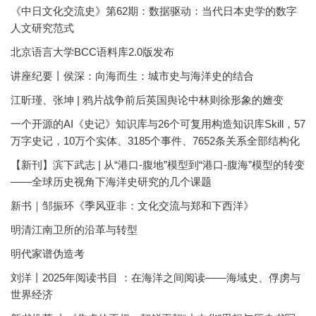
《中日文化交流史》第62期：数据驱动：当代日本史学的数字
人文研究范式
北京语言大学BCC语料库2.0版发布
讲座纪要丨侯深：向海而生：城市史与海洋史的结合
江昕瑾、张坤 | 鸦片战争前后英国舆论中林则徐形象的嬗变
一个开源的AI《史记》知识库与26个可复用构造知识库Skill，57
万字史记，10万个实体、3185个事件、7652条关系全部结构化
【新刊】滨下武志 | 从“港口-腹地”模型到“港口-腹海”模型的转变
——全球历史视角下海洋史研究的几个课题
新书｜邹振环《季风亚非：文化交流与郑和下西洋》
明清江南卫所的沿革与转型
明代家谱伪造考
刘洋丨2025年阅读书目 ：在海洋之间阅读——海域史、俘虏与
世界经济