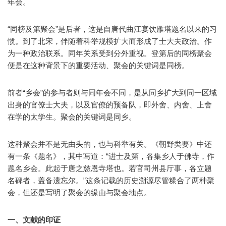
年会。
“同榜及第聚会”是后者，这是自唐代曲江宴饮雁塔题名以来的习
惯。到了北宋，伴随着科举规模扩大而形成了士大夫政治。作
为一种政治联系。同年关系受到分外重视。登第后的同榜聚会
便是在这种背景下的重要活动、聚会的关键词是同榜。
前者“乡会”的参与者则与同年会不同，是从同乡扩大到同一区域
出身的官僚士大夫，以及官僚的预备队，即外舍、内舍、上舍
在学的太学生。聚会的关键词是同乡。
这种聚会并不是无由头的，也与科举有关。《朝野类要》中还
有一条《题名》，其中写道：“进士及第，各集乡人于佛寺，作
题名乡会。此起于唐之慈恩寺塔也。若官司州县厅事，各立题
名碑者，盖备遗忘尔。”这条记载的历史溯源尽管糅合了两种聚
会，但还是写明了聚会的缘由与聚会地点。
一、文献的印证