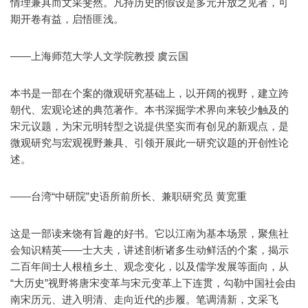
情理兼具而文采斐然。凡持历史的假设是多元开放之见者，可
期开卷有益，启悟匪浅。
——上海师范大学人文学院教授 虞云国
本书是一部在个案的微观研究基础上，以开阔的视野，建立跨
朝代、宏观论述的典范著作。本书深掘学术界向来较少触及的
宋元议题，为宋元明转型之说提供坚实而有创见的新观点，是
微观研究与宏观视野兼具、引领开展此一研究议题的开创性论
述。
——台湾“中研院”史语所前所长、兼职研究员 黄宽重
这是一部读来饶有旨趣的好书。它以江南为基本场景，聚焦社
会知识精英——士大夫，讲述剖析诸多生动鲜活的个案，揭示
二百年间士人根植乡土、观念变化，以及儒学发展等面向，从
“大历史”视野将唐宋变革与宋元变革上下连贯，勾勒中国社会由
南宋历元、进入明清、走向近代的步履。笔调清新，文采飞