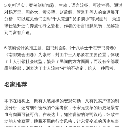
5.史料详实，案例剖析精彩、生动，语言流畅、可读性强。通过
对杨万里、周必大、黄公望、赵孟頫、管道升等人的命运展开
分析，可以窥见他们面对“千人竞渡”“员多阙少”等局面时，为追
求仕途升迁而奔波忙碌之窘相。作者的语言细腻流畅，见解独
到而富有启迪。
6.装帧设计紧扣主题。图书封面以《十八学士于志宁书赞卷》
《南都繁会图卷》为素材，封面中士人形象在主要位置，体现
了士人引领社会转型，繁荣了民间的方方面面；而没有全部展
露的脸部，则表达了士人流向“变”的不确定，给人一种思考。
名家推荐
本书在结构上，既有大笔如椽的宏观勾勒，又有扎实严谨的制
度分析，还有细针密线的个案考察，令宋元变革的历史场景有
血有肉而可征可信。在表达上，知性睿智的评骘议论，细致生
动的人物摹写，跳脱不羁的行文风格，让宋元变革的历史叙事