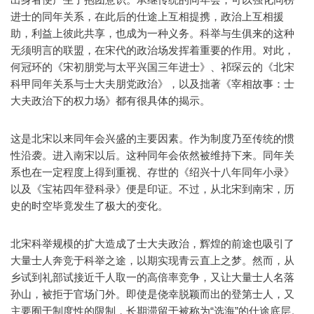
进士的同年关系，在此后的仕途上互相提携，政治上互相援
助，利益上彼此共享，也成为一种义务。科举与生俱来的这种
无须明言的联盟，在宋代的政治场发挥着重要的作用。对此，
何冠环的《宋初朋党与太平兴国三年进士》、祁琛云的《北宋
科甲同年关系与士大夫朋党政治》，以及拙著《宰相故事：士
大夫政治下的权力场》都有很具体的揭示。
这是北宋以来同年会兴盛的主要因素。作为制度乃至传统的惯
性沿袭。进入南宋以后。这种同年会依然被维持下来。同年关
系也在一定程度上得到重视、存世的《绍兴十八年同年小录》
以及《宝祐四年登科录》便是印证。不过，从北宋到南宋，历
史的时空毕竟发生了极大的变化。
北宋科举规模的扩大造成了士大夫政治，辉煌的前途也吸引了
大量士人奔竞于科举之途，以期实现青云直上之梦。然而，从
乡试到礼部试接近千人取一的高倍率竞争，又让大量士人名落
孙山，被拒于官场门外。即使是侥幸脱颖而出的登第士人，又
主要囿于制度性的限制，长期滞留于被称为“选海”的仕途底层。