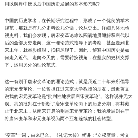
用以解释中唐以后中国历史发展的基本形态呢?
中国的历史学者，在长期研究过程中，形成了一个优良的学术
规范，那就是有几分史料说几分话，论从史出。详细具体地检
视史料，我们会发现，唐宋变革论难以圆满地贯通解释唐代以
后的全部历史走向。这一理论范式指导下的考察，甚至走到北
宋末年，就举步维艰，抵牾尽现了。因此，解释中国历史是如
何走入近代、走向今天的，需要转换视角，在坚实的史料支撑
下，运用另外的理论范式。
这一有别于唐宋变革论的理论范式，就是我近二十年来所倡导
的宋元变革论。一位曾担任过东京大学教授的朋友，最近著文
说我的宋元变革论是“批判性地发展唐宋变革论”。这样说并无大
误。我的批判在于斩断了唐宋变革论向下的历史分期，将其截
止于北宋末，从南宋开启的则是宋元变革论；我的发展则在于
将唐宋变革和宋元变革视为两个互相连续的社会转型。
“变革”一词，由来已久。《礼记大传》就讲：“立权度量，考文