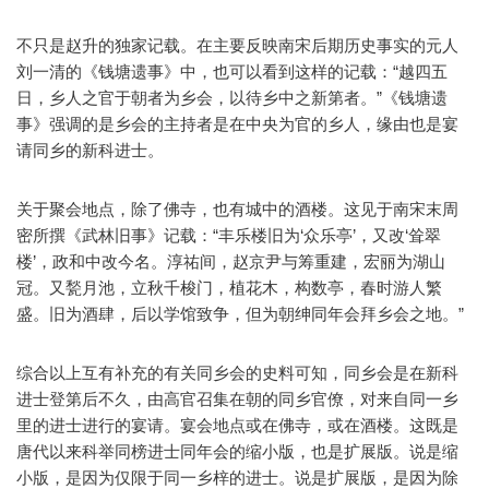
不只是赵升的独家记载。在主要反映南宋后期历史事实的元人
刘一清的《钱塘遗事》中，也可以看到这样的记载：“越四五
日，乡人之官于朝者为乡会，以待乡中之新第者。”《钱塘遗
事》强调的是乡会的主持者是在中央为官的乡人，缘由也是宴
请同乡的新科进士。
关于聚会地点，除了佛寺，也有城中的酒楼。这见于南宋末周
密所撰《武林旧事》记载：“丰乐楼旧为‘众乐亭’，又改‘耸翠
楼’，政和中改今名。淳祐间，赵京尹与筹重建，宏丽为湖山
冠。又甃月池，立秋千梭门，植花木，构数亭，春时游人繁
盛。旧为酒肆，后以学馆致争，但为朝绅同年会拜乡会之地。”
综合以上互有补充的有关同乡会的史料可知，同乡会是在新科
进士登第后不久，由高官召集在朝的同乡官僚，对来自同一乡
里的进士进行的宴请。宴会地点或在佛寺，或在酒楼。这既是
唐代以来科举同榜进士同年会的缩小版，也是扩展版。说是缩
小版，是因为仅限于同一乡梓的进士。说是扩展版，是因为除