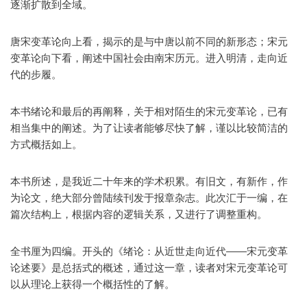
逐渐扩散到全域。
唐宋变革论向上看，揭示的是与中唐以前不同的新形态；宋元
变革论向下看，阐述中国社会由南宋历元。进入明清，走向近
代的步履。
本书绪论和最后的再阐释，关于相对陌生的宋元变革论，已有
相当集中的阐述。为了让读者能够尽快了解，谨以比较简洁的
方式概括如上。
本书所述，是我近二十年来的学术积累。有旧文，有新作，作
为论文，绝大部分曾陆续刊发于报章杂志。此次汇于一编，在
篇次结构上，根据内容的逻辑关系，又进行了调整重构。
全书厘为四编。开头的《绪论：从近世走向近代——宋元变革
论述要》是总括式的概述，通过这一章，读者对宋元变革论可
以从理论上获得一个概括性的了解。