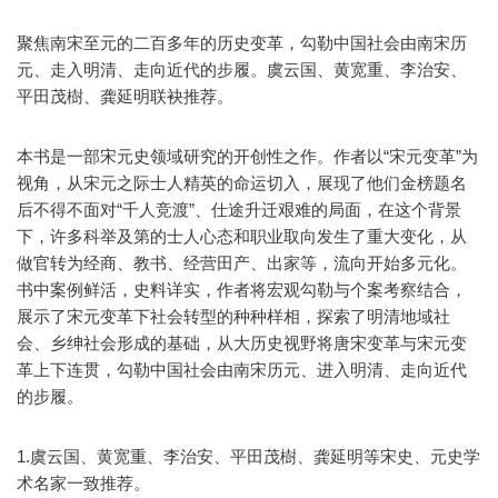
聚焦南宋至元的二百多年的历史变革，勾勒中国社会由南宋历
元、走入明清、走向近代的步履。虞云国、黄宽重、李治安、
平田茂樹、龚延明联袂推荐。
本书是一部宋元史领域研究的开创性之作。作者以“宋元变革”为
视角，从宋元之际士人精英的命运切入，展现了他们金榜题名
后不得不面对“千人竞渡”、仕途升迁艰难的局面，在这个背景
下，许多科举及第的士人心态和职业取向发生了重大变化，从
做官转为经商、教书、经营田产、出家等，流向开始多元化。
书中案例鲜活，史料详实，作者将宏观勾勒与个案考察结合，
展示了宋元变革下社会转型的种种样相，探索了明清地域社
会、乡绅社会形成的基础，从大历史视野将唐宋变革与宋元变
革上下连贯，勾勒中国社会由南宋历元、进入明清、走向近代
的步履。
1.虞云国、黄宽重、李治安、平田茂樹、龚延明等宋史、元史学
术名家一致推荐。