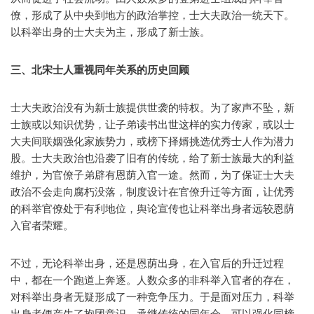
僚，形成了从中央到地方的政治掌控，士大夫政治一统天下。
以科举出身的士大夫为主，形成了新士族。
三、北宋士人重视同年关系的历史回顾
士大夫政治没有为新士族提供世袭的特权。为了家声不坠，新
士族或以知识优势，让子弟读书出世这样的实力传家，或以士
大夫间联姻强化家族势力，或榜下择婿挑选优秀士人作为潜力
股。士大夫政治也沿袭了旧有的传统，给了新士族最大的利益
维护，为官僚子弟辟有恩荫入官一途。然而，为了保证士大夫
政治不会走向腐朽没落，制度设计在官僚升迁等方面，让优秀
的科举官僚处于有利地位，舆论宣传也让科举出身者远较恩荫
入官者荣耀。
不过，无论科举出身，还是恩荫出身，在入官后的升迁过程
中，都在一个跑道上奔逐。人数众多的非科举入官者的存在，
对科举出身者无疑形成了一种竞争压力。于是面对压力，科举
出身者便产生了抱团意识。承继传统的同年会，可以强化同榜