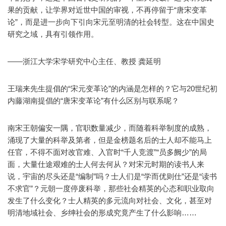
果的贡献，让学界对近世中国的审视，不再停留于“唐宋变革
论”，而是进一步向下引向宋元至明清的社会转型。这在中国史
研究之域，具有引领作用。
——浙江大学宋学研究中心主任、教授 龚延明
王瑞来先生提倡的“宋元变革论”的内涵是怎样的？它与20世纪初
内藤湖南提倡的“唐宋变革论”有什么区别与联系呢？
南宋王朝偏安一隅，官职数量减少，而随着科举制度的成熟，
涌现了大量的科举及第者，但是金榜题名后的士人却不能马上
任官，不得不面对改官难、入官时“千人竞渡”“员多阙少”的局
面，大量仕途艰难的士人何去何从？对宋元时期的读书人来
说，宇宙的尽头还是“编制”吗？士人们是“学而优则仕”还是“读书
不求官”？元朝一度停废科举，那些社会精英的心态和职业取向
发生了什么变化？士人精英的多元流向对社会、文化，甚至对
明清地域社会、乡绅社会的形成究竟产生了什么影响……