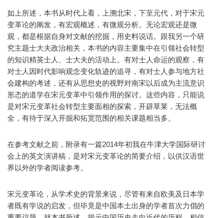
如上所述，本书从时代上看，上溯北宋，下至元代，对于宋元
变革论的阐发，有宏观概述，有微观分析。无论宏观还是微
观，都是根据自身对文献的挖掘，用史料说话。跟我另一个研
究主题士大夫政治相关，本书的内容主要集中在引领社会转型
的知识精英士人、士大夫的活动上。有对士人命运的观察，有
对士人因时代影响观念变化轨迹的追寻，有对士人参与地方社
会建构的考述，还有从思想史的视野对南宋以后成为主流意识
形态的道学在宋元变革中引领作用的探讨。这些内容，只能说
是对宋元变革社会转型主要面相的探索，开辟草莱，无法概
全，有待于深入开掘和拓宽范围的相关课题相当多。
在参考文献之前，附录有一篇2014年初我在牛津大学国际研讨
会上的英文演讲稿，是对宋元变革论的简要介绍，以供汉语世
界以外的学者阅读参考。
宋元变革论，从学术史的背景来说，尽管有来自欧美及日本学
者既有学说的启发，但毕竟是中国本土出身的学者首次力倡的
重要议题。就本书所述，揭示中国历史走向近代的历程，相信