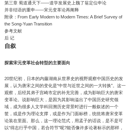
第三章 蜀道通天下——道学发展史上魏了翁定位申论
并非结语的重申——宋元变革论再阐释
附录：From Early Modern to Modern Times: A Brief Survey of
the Song-Yuan Transition
参考文献
后 记
自叙
探索宋元变革社会转型的主要面向
20世纪初，日本的内藤湖南从世界史的视野观察中国历史的发
展，认为唐宋之间的变化是“中世与近世之间的一大转换”。这一
观察，后经其弟子宫崎市定的补充完善，成为影响巨大的唐宋
变革论。说影响巨大，是因为其影响溢出了中国历史研究领
域，成为很多人文学科回溯历史背景时进行一般叙述的一个
筐，或是作为理论支撑，或是作为门面标榜，统统将唐宋变革
论装在里面。那么，这一理论范式，用孟子的话说，是不是可
以“得志行乎中国，若合符节”呢?能否像许多论著标示的那样，