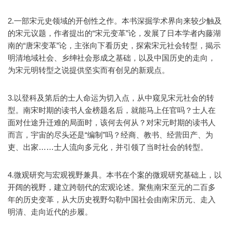
2.一部宋元史领域的开创性之作。本书深掘学术界向来较少触及
的宋元议题，作者提出的“宋元变革”论，发展了日本学者内藤湖
南的“唐宋变革”论，主张向下看历史，探索宋元社会转型，揭示
明清地域社会、乡绅社会形成之基础，以及中国历史的走向，
为宋元明转型之说提供坚实而有创见的新观点。
3.以登科及第后的士人命运为切入点，从中窥见宋元社会的转
型。南宋时期的读书人金榜题名后，就能马上任官吗？士人在
面对仕途升迁难的局面时，该何去何从？对宋元时期的读书人
而言，宇宙的尽头还是“编制”吗？经商、教书、经营田产、为
吏、出家……士人流向多元化，并引领了当时社会的转型。
4.微观研究与宏观视野兼具。本书在个案的微观研究基础上，以
开阔的视野，建立跨朝代的宏观论述。聚焦南宋至元的二百多
年的历史变革，从大历史视野勾勒中国社会由南宋历元、走入
明清、走向近代的步履。