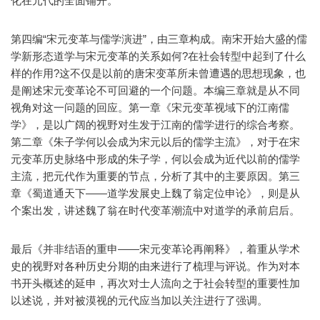
化在元代的全面铺开。
第四编“宋元变革与儒学演进”，由三章构成。南宋开始大盛的儒
学新形态道学与宋元变革的关系如何?在社会转型中起到了什么
样的作用?这不仅是以前的唐宋变革所未曾遭遇的思想现象，也
是阐述宋元变革论不可回避的一个问题。本编三章就是从不同
视角对这一问题的回应。第一章《宋元变革视域下的江南儒
学》，是以广阔的视野对生发于江南的儒学进行的综合考察。
第二章《朱子学何以会成为宋元以后的儒学主流》，对于在宋
元变革历史脉络中形成的朱子学，何以会成为近代以前的儒学
主流，把元代作为重要的节点，分析了其中的主要原因。第三
章《蜀道通天下——道学发展史上魏了翁定位申论》，则是从
个案出发，讲述魏了翁在时代变革潮流中对道学的承前启后。
最后《并非结语的重申——宋元变革论再阐释》，着重从学术
史的视野对各种历史分期的由来进行了梳理与评说。作为对本
书开头概述的延申，再次对士人流向之于社会转型的重要性加
以述说，并对被漠视的元代应当加以关注进行了强调。