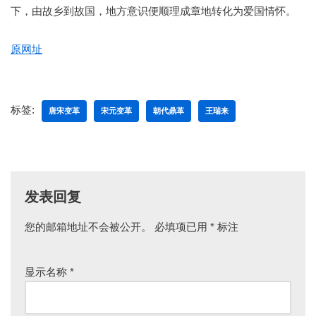
下，由故乡到故国，地方意识便顺理成章地转化为爱国情怀。
原网址
标签:
唐宋变革
宋元变革
朝代鼎革
王瑞来
发表回复
您的邮箱地址不会被公开。
必填项已用
*
标注
显示名称
*