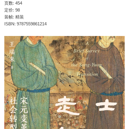
页数: 454
定价: 98
装帧: 精装
ISBN: 9787559861214