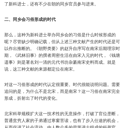
了新科进士，还有不少在朝的同乡官员参与进来。
二、同乡会习俗形成的时代
那么，这种为新科进士举办同乡会的习俗是什么时候形成的
呢？尽管缺少明确记载，但从上述三种文献产生的时代还是可
以作出推断的。《朝野类要》的赵升自序写在南宋后期理宗时
期，《武林旧事》的撰者周密生活在由宋入元的时代，《钱塘
遗事》则是署名刘一清的元代书坊杂纂南宋史料而成。就是
说，这三种文献的来源都定位在南宋。
对这一习俗形成的时代认定很重要。时代很能说明问题。需要
追问的是，为什么不是北宋，而是南宋？这一习俗在南宋完全
形成，折射出了时代的变化。
北宋科举规模扩大这一技术性的无意操作，打破了官位垄断，
普通贫穷人家的子弟通过寒窗苦读，也有了步入仕途的机会，
从而促进了社会流动。由人数众多的登第进士组成的科举官