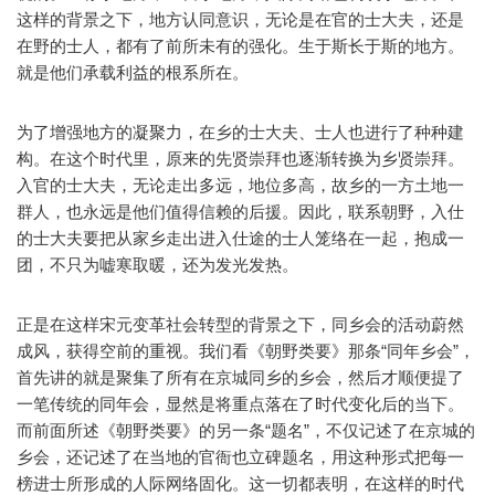
这样的背景之下，地方认同意识，无论是在官的士大夫，还是
在野的士人，都有了前所未有的强化。生于斯长于斯的地方。
就是他们承载利益的根系所在。
为了增强地方的凝聚力，在乡的士大夫、士人也进行了种种建
构。在这个时代里，原来的先贤崇拜也逐渐转换为乡贤崇拜。
入官的士大夫，无论走出多远，地位多高，故乡的一方土地一
群人，也永远是他们值得信赖的后援。因此，联系朝野，入仕
的士大夫要把从家乡走出进入仕途的士人笼络在一起，抱成一
团，不只为嘘寒取暖，还为发光发热。
正是在这样宋元变革社会转型的背景之下，同乡会的活动蔚然
成风，获得空前的重视。我们看《朝野类要》那条“同年乡会”，
首先讲的就是聚集了所有在京城同乡的乡会，然后才顺便提了
一笔传统的同年会，显然是将重点落在了时代变化后的当下。
而前面所述《朝野类要》的另一条“题名”，不仅记述了在京城的
乡会，还记述了在当地的官衙也立碑题名，用这种形式把每一
榜进士所形成的人际网络固化。这一切都表明，在这样的时代