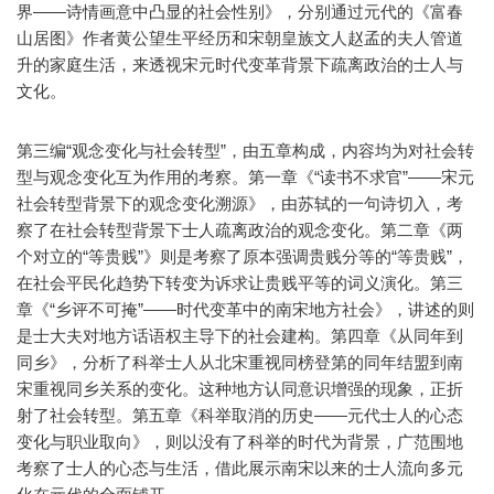
界——诗情画意中凸显的社会性别》，分别通过元代的《富春
山居图》作者黄公望生平经历和宋朝皇族文人赵孟的夫人管道
升的家庭生活，来透视宋元时代变革背景下疏离政治的士人与
文化。
第三编“观念变化与社会转型”，由五章构成，内容均为对社会转
型与观念变化互为作用的考察。第一章《“读书不求官”——宋元
社会转型背景下的观念变化溯源》，由苏轼的一句诗切入，考
察了在社会转型背景下士人疏离政治的观念变化。第二章《两
个对立的“等贵贱”》则是考察了原本强调贵贱分等的“等贵贱”，
在社会平民化趋势下转变为诉求让贵贱平等的词义演化。第三
章《“乡评不可掩”——时代变革中的南宋地方社会》，讲述的则
是士大夫对地方话语权主导下的社会建构。第四章《从同年到
同乡》，分析了科举士人从北宋重视同榜登第的同年结盟到南
宋重视同乡关系的变化。这种地方认同意识增强的现象，正折
射了社会转型。第五章《科举取消的历史——元代士人的心态
变化与职业取向》，则以没有了科举的时代为背景，广范围地
考察了士人的心态与生活，借此展示南宋以来的士人流向多元