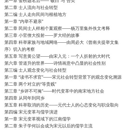
第一章 金榜题名后——“破白”与“合尖”
第二章 士人流向与社会转型
第二编 士人走向民间与根植地方
第一章 “内举不避亲”
第二章 民间士人样相个案观察——杨万里集外佚文考释
第三章 小官僚大投射——罗大经的故事
第四章 科举家族与地域网络——由周必大《曾南夫提举文集
序》切入的考察
第五章 写意黄公望——由宋入元：一个人折射的大时代
第六章 管道升的世界——诗情画意中凸显的社会性别
第三编 士人观念变化与社会转型
第一章 “读书不求官”——宋元社会转型背景下的观念变化溯源
第二章 两个对立的“等贵贱”
第三章 “乡评不可掩”——时代变革中的南宋地方社会
第四章 从同年到同乡
第五章 科举取消的历史——元代士人的心态变化与职业取向
第四编 宋元变革与儒学演进
第一章 宋元变革视域下的江南儒学
第二章 朱子学何以会成为宋元以后的儒学主流