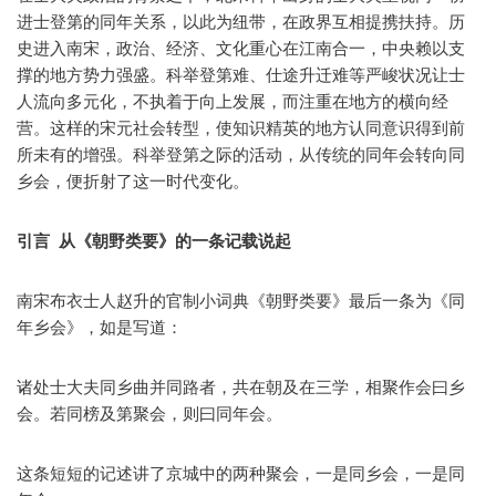
进士登第的同年关系，以此为纽带，在政界互相提携扶持。历
史进入南宋，政治、经济、文化重心在江南合一，中央赖以支
撑的地方势力强盛。科举登第难、仕途升迁难等严峻状况让士
人流向多元化，不执着于向上发展，而注重在地方的横向经
营。这样的宋元社会转型，使知识精英的地方认同意识得到前
所未有的增强。科举登第之际的活动，从传统的同年会转向同
乡会，便折射了这一时代变化。
引言 从《朝野类要》的一条记载说起
南宋布衣士人赵升的官制小词典《朝野类要》最后一条为《同
年乡会》，如是写道：
诸处士大夫同乡曲并同路者，共在朝及在三学，相聚作会曰乡
会。若同榜及第聚会，则曰同年会。
这条短短的记述讲了京城中的两种聚会，一是同乡会，一是同