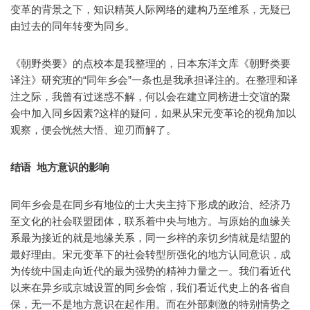
变革的背景之下，知识精英人际网络的建构乃至维系，无疑已
由过去的同年转变为同乡。
《朝野类要》的点校本是我整理的，日本东洋文库《朝野类要
译注》研究班的“同年乡会”一条也是我承担译注的。在整理和译
注之际，我曾有过迷惑不解，何以会在建立同榜进士交谊的聚
会中加入同乡因素?这样的疑问，如果从宋元变革论的视角加以
观察，便会恍然大悟、迎刃而解了。
结语 地方意识的影响
同年乡会是在同乡有地位的士大夫主持下形成的政治、经济乃
至文化的社会联盟团体，联系着中央与地方。与原始的血缘关
系最为接近的就是地缘关系，同一乡梓的亲切乡情就是结盟的
最好理由。宋元变革下的社会转型所强化的地方认同意识，成
为传统中国走向近代的最为强势的精神力量之一。我们看近代
以来在异乡或京城设置的同乡会馆，我们看近代史上的各省自
保，无一不是地方意识在起作用。而在外部刺激的特别情势之