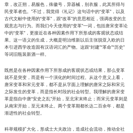
章，改正朔，易服色，殊徽号，异器械，别衣服，此其所得与
民变革者也。”不过，我觉得《礼记》这句话中的“变革”，以及
古代文献中使用的“变革”，跟“改革”的意思相近，强调改变的主
观意志与行为。而我们今天使用的“变革”一词，包括唐宋变革论
中的“变革”，更接近在各种因素作用下所形成的客观状态或结
果。这一语义的生成，大概是明治维新以后主张脱亚入欧的日
本引进西学改造固有汉语词汇的产物。这跟“封建”“革命”“历史”
等词旧瓶装新酒一样。
既然是在各种因素作用下所形成的客观状态或结果，那么变革
就不是突变，而是有一个演化的时间过程。从这个意义上看，
唐宋变革和宋元变革，都不是从字面上理解的唐宋之际和宋元
之际发生的变革，而是指长时段的社会转型。我理解的唐宋变
革是指自中唐“安史之乱”开始，至北宋末终止；而宋元变革则是
从南宋开始，至元末终止。两个变革期都长达二百余年，都是
渐进性的社会转型。
科举规模扩大化，形成士大夫政治，造成社会流动，推动全社