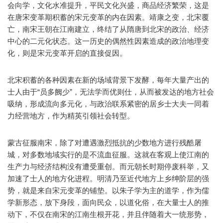
会向学，文化水准提升，平民文化兴盛，商品经济繁荣，这是
在唐宋变革期积蓄的宋元变革的内在因素。靖康之变，北宋覆
亡，南宋王朝在江南建立，终结了从隋唐到北宋的政治、经济
中心的二元化状态。这一历史的偶然性因素造成的政治地理变
化，则是宋元变革开启的直接促因。
北宋积蓄的各种因素在新的场域背景下发酵，每年大量产出的
士人由于“员多阙少”，无法学而优则仕，从而被发达的地方社会
吸纳，形成流向多元化，与政治联系紧密的居乡士大夫一同着
力经营地方，作为精英引领社会转型。
蒙古征服南宋，除了对遭遇激烈抵抗的少数地方进行残酷屠
城，对多数地域实行的是不流血征服。这就在客观上使江南的
生产力与经济结构没有遭受重创。而元朝长时期停废科举，又
加速了士人的地方化进程。明清乃至近代地方上乡绅阶层的强
势，就是来自宋元变革的铺垫。以朱子学为主的道学，作为儒
学新形态，放下身段，面向民众，以道化俗，在大量士人的推
动下，不仅在南宋的江南生根开花，并且伴随着大一统形势，