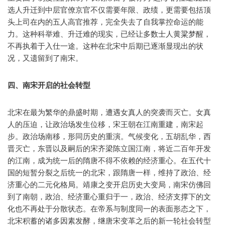
选人升迁到中层官僚京官不仅需要年限、政绩，更需要包括顶
头上司在内的五人高官推荐，完全失去了自我掌控命运的能
力。这种科举难、升迁难的现实，已经让多数士人黄粱梦醒，
不再执着于入仕一途。这种在北宋中后期已逐渐显现出的状
况，又遗留到了南宋。
四、南宋开启的社会转型
北宋在最为繁华的鼎盛时期，遭遇女真人的突袭而灭亡。女真
人的压迫，让政治场发生位移，宋王朝在江南重建，南宋起
步。政治场南移，形同历史的重演。气候变化，五胡乱华，西
晋灭亡，东晋以及嗣后的宋齐梁陈立国江南，将近二百年开发
的江南，成为统一后的隋唐不得不依赖的经济重心。在五代十
国的短暂分裂之后统一的北宋，跟隋唐一样，维持了政治、经
济重心的二元化格局。靖康之变开启历史大变局，南宋仿佛回
到了南朝，政治、经济重心重归于一，政治、经济支撑下的文
化也不再处于分散状态。在帝系与制度同一的表面形态之下，
北宋积蓄的诸多因素发酵，继唐宋变革之后的新一轮社会转型