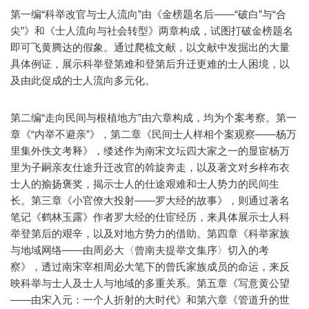
第一编“科举改官与士人流向”由《金榜题名后——“破白”与“合
尖”》和《士人流向与社会转型》两章构成，试图打破金榜题名
即可飞黄腾达的假象。通过爬梳文献，以文献中发掘出的大量
具体例证，展示科举登第难和登第后升迁更难的士人困境，以
及由此促成的士人流向多元化。
第二编“走向民间与根植地方”由六章构成，均为个案考察。第一
章《“内举不避亲”》，第二章《民间士人样相个案观察——杨万
里集外佚文考释》，缕述作为南宋文坛四大家之一的显宦杨万
里为子嗣亲友仕途升迁改官的斡旋奔走，以及著文对乡梓布衣
士人的揄扬褒奖，揭示士人的仕途艰难和士人势力的民间生
长。第三章《小官僚大投射——罗大经的故事》，则通过著名
笔记《鹤林玉露》作者罗大经的仕宦经历，来具体展示士人科
举登第后的艰辛，以及对地方势力的借助。第四章《科举家族
与地域网络——由周必大〈曾南夫提举文集序〉切入的考
察》，透过南宋宰相周必大笔下的曾氏家族成员的命运，来反
映科举与士人及士人与地域的多重关系。第五章《写意黄公望
——由宋入元：一个人折射的大时代》和第六章《管道升的世