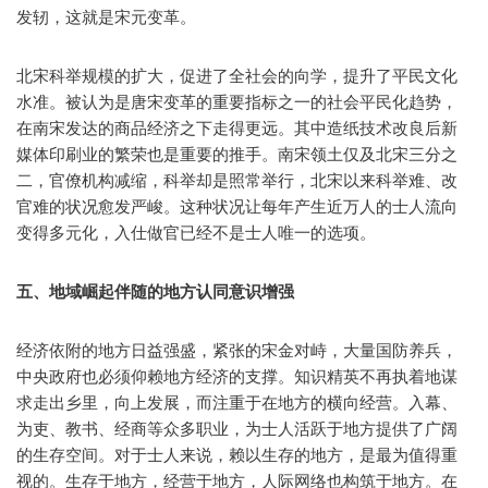
发轫，这就是宋元变革。
北宋科举规模的扩大，促进了全社会的向学，提升了平民文化
水准。被认为是唐宋变革的重要指标之一的社会平民化趋势，
在南宋发达的商品经济之下走得更远。其中造纸技术改良后新
媒体印刷业的繁荣也是重要的推手。南宋领土仅及北宋三分之
二，官僚机构减缩，科举却是照常举行，北宋以来科举难、改
官难的状况愈发严峻。这种状况让每年产生近万人的士人流向
变得多元化，入仕做官已经不是士人唯一的选项。
五、地域崛起伴随的地方认同意识增强
经济依附的地方日益强盛，紧张的宋金对峙，大量国防养兵，
中央政府也必须仰赖地方经济的支撑。知识精英不再执着地谋
求走出乡里，向上发展，而注重于在地方的横向经营。入幕、
为吏、教书、经商等众多职业，为士人活跃于地方提供了广阔
的生存空间。对于士人来说，赖以生存的地方，是最为值得重
视的。生存于地方，经营于地方，人际网络也构筑于地方。在