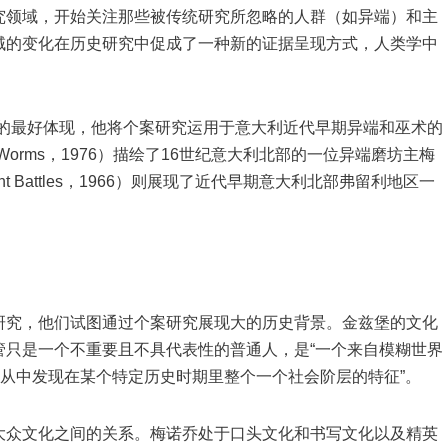
究领域，开始关注那些被传统研究所忽略的人群（如异端）和主
域的变化在历史研究中促成了一种新的证据呈现方式，人类学中
最好体现，他将个案研究运用于意大利近代早期异端和巫术的
the Worms，1976）描绘了16世纪意大利北部的一位异端磨坊主梅
ght Battles，1966）则展现了近代早期意大利北部弗留利地区一
。
究，他们试图通过个案研究展现大的历史背景。金兹堡的文化
管只是一个不重要且不具代表性的普通人，是“一个来自模糊世界
影从中发现在某个特定历史时期里整个一个社会阶层的特征”。
众文化之间的关系。梅诺乔处于口头文化和书写文化以及精英