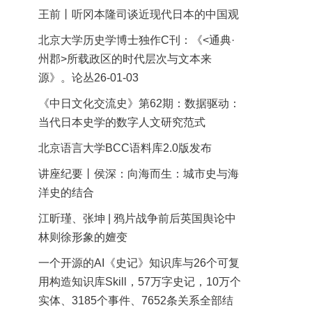
王前丨听冈本隆司谈近现代日本的中国观
北京大学历史学博士独作C刊：《<通典·
州郡>所载政区的时代层次与文本来
源》。论丛26-01-03
《中日文化交流史》第62期：数据驱动：
当代日本史学的数字人文研究范式
北京语言大学BCC语料库2.0版发布
讲座纪要丨侯深：向海而生：城市史与海
洋史的结合
江昕瑾、张坤 | 鸦片战争前后英国舆论中
林则徐形象的嬗变
一个开源的AI《史记》知识库与26个可复
用构造知识库Skill，57万字史记，10万个
实体、3185个事件、7652条关系全部结