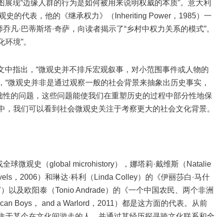
图展现“边缘人群的行为是如何被用来说明权威的本质”。意大利
观史的代表，他的《继承权力》（Inheriting Power，1985）一
乔凡·巴蒂斯塔·奇萨，向读者揭示了“乡村中权力关系的模式”。
化环境”。
文中指出，“微观史并不排斥宏观叙事，对小范围事件或人物的
，“微观史并非是通过观察一般的社会背景来抽象出历史事实，
础性的问题，这些问题能使我们在重塑历史的过程中部分性地保
作中，我们可以看到社会微观史关注于考察更大的社会文化背景。
lobal microhistory），娜塔莉·戴维斯（Natalie
ravels，2006）和琳达·科利（Linda Colley）的《伊丽莎白·马什
sh，2007）以及欧阳泰（Tonio Andrade）的《一个中国农民、两个非洲
ican Boys， and a Warlord，2011）都是这方面的代表。从前
聚焦于某个在文化间游走的人，并通过其经历探寻跨文化联系和全