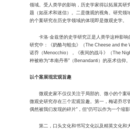
领域。受人类学的影响，历史学家得以拓展其研
题（如巫术和迷信）。二是微观的视角。研究领
的个案研究在历史学领域的体现即是微观史学。
卡洛·金兹堡的史学研究正是人类学这种影响的
研究中：《奶酪与蛆虫》（The Cheese and 
诺乔（Menocchio），《夜间的战斗》（The Ni
种被称为“本南丹蒂”（Benandanti）的巫术信仰
以个案展现宏观旨趣
微观史家不仅仅关注于局部的、微小的个案研
微观史研究存在三个宏观旨趣。第一，梅诺乔尽
偶然被我们发现的碎片”，但“仍可以作为一个缩
第二，口头文化和书写文化以及精英文化和大