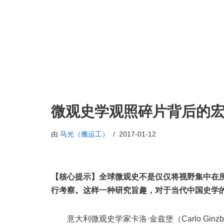
跳
至
正
文
微观史学观照碎片背后的
由
马光（搬运工）
2017-01-12
【核心提示】全球微观史不是仅仅将视野集中在
行考察。这样一种研究旨趣，对于当代中国史学
意大利微观史学家卡洛·金兹堡（Carlo Gin