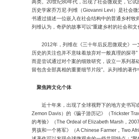
两类。20世纪80年代，出现了社会微观史，它试
历史学家乔万尼·列维（Giovanni Levi）是社会微
书通过描述一位嵌入在社会结构中的普通乡村牧师
列维认为，奇萨的故事可以“重建乡村的社会和文
2012年，列维在《三十年后反思微观史》一
历史的关注也并不意味着放弃对一般真理的探寻”
而是尝试通过对个案的细致研究，设立一系列基
留包含全部真相的重要细节片段”。从列维的著
聚焦跨文化个体
近十年来，出现了全球视野下的地方史书写或全球微观史（g
Zemon Davis）的《骗子游历记》（Trickster T
的考验》（The Ordeal of Elizabeth Mar
男孩和一个将军》（A Chinese Farmer，Two Afr
述著作可以发现全球微观史的一些共同特点：“