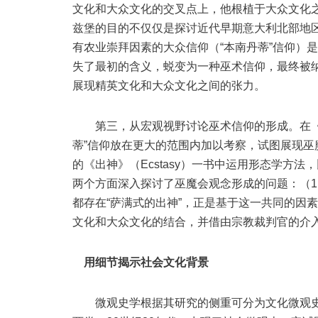
文化和大众文化的交叉点上，他根植于大众文化
兹堡的目的不仅仅是探讨近代早期意大利北部地区
有农业崇拜因素的大众信仰（“本南丹蒂”信仰）
失了最初的含义，蜕变为一种巫术信仰，最终被
展现精英文化和大众文化之间的张力。
第三，从宏观视野讨论巫术信仰的形成。在《夜
蒂”信仰放在更大的范围内加以考察，试图展现巫
的《出神》（Ecstasy）一书中运用形态学方
两个方面深入探讨了巫魔会观念形成的问题：（
都存在“萨满式的出神”，正是基于这一共同的因素
文化和大众文化的结合，并借由宗教裁判官的介
用细节揭示社会文化背景
微观史学根据其研究的侧重可分为文化微观史（cultural 