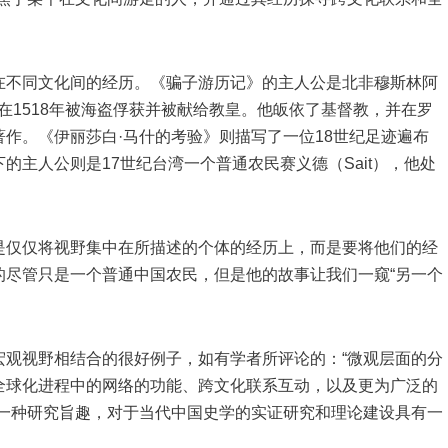
不同文化间的经历。《骗子游历记》的主人公是北非穆斯林阿
zan），他在1518年被海盗俘获并被献给教皇。他皈依了基督教，并在罗
作。《伊丽莎白·马什的考验》则描写了一位18世纪足迹遍布
主人公则是17世纪台湾一个普通农民赛义德（Sait），他处
仅仅将视野集中在所描述的个体的经历上，而是要将他们的经
的尽管只是一个普通中国农民，但是他的故事让我们一窥“另一个
视野相结合的很好例子，如有学者所评论的：“微观层面的分
全球化进程中的网络的功能、跨文化联系互动，以及更为广泛的
样一种研究旨趣，对于当代中国史学的实证研究和理论建设具有一