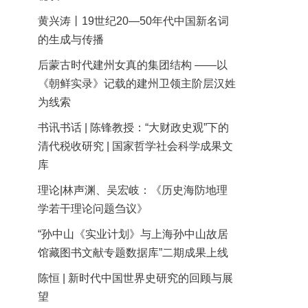
黄兴涛丨19世纪20—50年代中国新名词
的生成与传播
后蒙古时代建州女真的集团结构 ——以
《朝鲜实录》记载的建州卫领主阶层汉姓
为线索
书讯书话 | 陈锋教授：“大财政史观”下的
清代税收研究 | 国家哲学社会科学成果文
库
理论|林声渊、吴宏岐：《历史海防地理
学若干理论问题刍议》
“孙中山《实业计划》与上海孙中山故居
馆藏图书文献专题数据库”二期成果上线
陈恒 | 新时代中国世界史研究的回顾与展
望