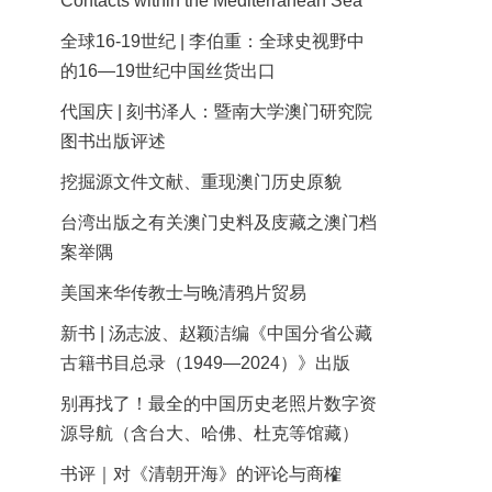
Contacts within the Mediterranean Sea
全球16-19世纪 | 李伯重：全球史视野中
的16—19世纪中国丝货出口
代国庆 | 刻书泽人：暨南大学澳门研究院
图书出版评述
挖掘源文件文献、重现澳门历史原貌
台湾出版之有关澳门史料及庋藏之澳门档
案举隅
美国来华传教士与晚清鸦片贸易
新书 | 汤志波、赵颖洁编《中国分省公藏
古籍书目总录（1949—2024）》出版
别再找了！最全的中国历史老照片数字资
源导航（含台大、哈佛、杜克等馆藏）
书评｜对《清朝开海》的评论与商榷