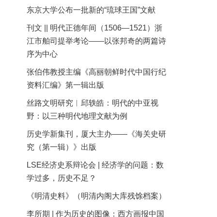
东京大学公布一批新的“琉球王国”文献
刊文 || 明代正德年间（1506—1521）浙
江市舶司提举考论——以张邦奇的两篇诗
序为中心
张伯伟教授主编《高丽朝鲜时代中国行纪
资料汇编》第一辑出版
丝路文明研究︱邱轶皓：明代的中亚视
野：以三种明代地理文献为例
历史学新集刊，厦大主办——《海关史研
究（第一辑）》出版
LSE经济史系辩论会 | 经济学的问题：数
学过多，历史不足？
《明清史料》（明清内阁大库残馀档案）
李所期 | 作为历史的图像：西方画报中国