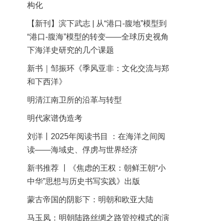
构化
【新刊】滨下武志 | 从“港口-腹地”模型到
“港口-腹海”模型的转变——全球历史视角
下海洋史研究的几个课题
新书｜邹振环《季风亚非：文化交流与郑
和下西洋》
明清江南卫所的沿革与转型
明代家谱伪造考
刘洋丨2025年阅读书目 ：在海洋之间阅
读——海域史、俘虏与世界经济
新书推荐 丨《焦虑的王权：朝鲜王朝“小
中华”思想与历史书写实践》出版
蒙古帝国的阴影下：明朝和欧亚大陆
马玉凤：明朝陆路丝绸之路管控模式的演