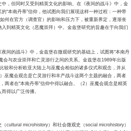
之中，但同时又受到精英文化的影响。在《夜间的战斗》中，金
的“本南丹蒂”信仰，他试图向我们展现这样一种过程：一种带
是如何在官方（调查官）的影响和压力下，被重新界定，逐渐丧
纳入到精英文化（恶魔崇拜）中。金兹堡研究的旨趣在于向我们
间的战斗》中，金兹堡在微观研究的基础上，试图将“本南丹
魔会与农业崇拜和亡灵游行之间的关系。金兹堡在1989年出版
法，比较和分析欧亚大陆上与巫魔会相似的诸多仪式和观念，并从
1）巫魔会观念是亡灵游行和丰产战斗这两个主题的融合，两者
，两者在“本南丹蒂”信仰中得以融合。（2）巫魔会观念是精英
入而得以广泛传播。
microhistory）和社会微观史（social microhistory）