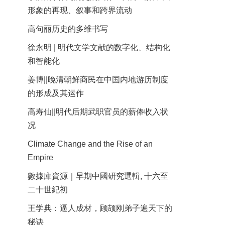
形象的再现、叙事和跨界流动
高句丽历史的多维书写
徐永明 | 明代文学文献的数字化、结构化
和智能化
姜博||晚清朝鲜商民在中国内地游历制度
的形成及其运作
高寿仙||明代后期武职官员的薪俸收入状
况
Climate Change and the Rise of an
Empire
數據庫資源｜早期中國研究選輯, 十六至
二十世紀初
王学典：逼人成材，顾颉刚弟子遍天下的
秘诀