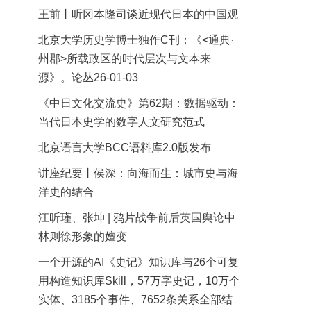
王前丨听冈本隆司谈近现代日本的中国观
北京大学历史学博士独作C刊：《<通典·
州郡>所载政区的时代层次与文本来
源》。论丛26-01-03
《中日文化交流史》第62期：数据驱动：
当代日本史学的数字人文研究范式
北京语言大学BCC语料库2.0版发布
讲座纪要丨侯深：向海而生：城市史与海
洋史的结合
江昕瑾、张坤 | 鸦片战争前后英国舆论中
林则徐形象的嬗变
一个开源的AI《史记》知识库与26个可复
用构造知识库Skill，57万字史记，10万个
实体、3185个事件、7652条关系全部结