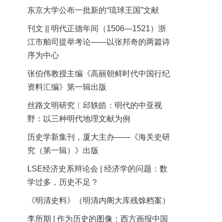
东京大学公布一批新的“琉球王国”文献
刊文 || 明代正德年间（1506—1521）浙
江市舶司提举考论——以张邦奇的两篇诗
序为中心
张伯伟教授主编《高丽朝鲜时代中国行纪
资料汇编》第一辑出版
丝路文明研究︱邱轶皓：明代的中亚视
野：以三种明代地理文献为例
历史学新集刊，厦大主办——《海关史研
究（第一辑）》出版
LSE经济史系辩论会 | 经济学的问题：数
学过多，历史不足？
《明清史料》（明清内阁大库残馀档案）
李所期 | 作为历史的图像：西方画报中国