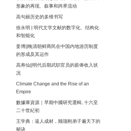
形象的再现、叙事和跨界流动
高句丽历史的多维书写
徐永明 | 明代文学文献的数字化、结构化
和智能化
姜博||晚清朝鲜商民在中国内地游历制度
的形成及其运作
高寿仙||明代后期武职官员的薪俸收入状
况
Climate Change and the Rise of an
Empire
數據庫資源｜早期中國研究選輯, 十六至
二十世紀初
王学典：逼人成材，顾颉刚弟子遍天下的
秘诀