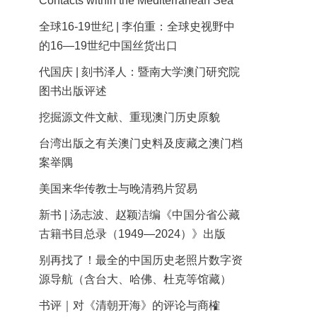
Contacts within the Mediterranean Sea
全球16-19世纪 | 李伯重：全球史视野中
的16—19世纪中国丝货出口
代国庆 | 刻书泽人：暨南大学澳门研究院
图书出版评述
挖掘源文件文献、重现澳门历史原貌
台湾出版之有关澳门史料及庋藏之澳门档
案举隅
美国来华传教士与晚清鸦片贸易
新书 | 汤志波、赵颖洁编《中国分省公藏
古籍书目总录（1949—2024）》出版
别再找了！最全的中国历史老照片数字资
源导航（含台大、哈佛、杜克等馆藏）
书评｜对《清朝开海》的评论与商榷