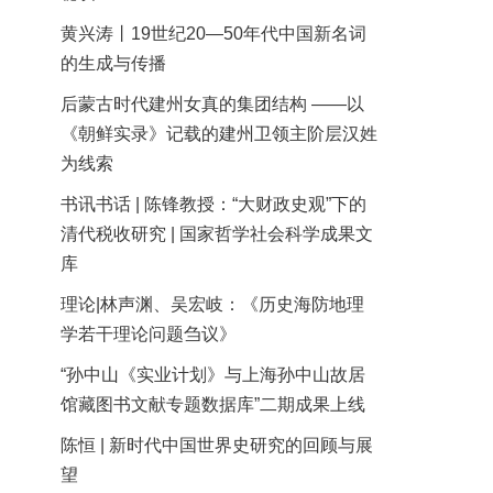
黄兴涛丨19世纪20—50年代中国新名词
的生成与传播
后蒙古时代建州女真的集团结构 ——以
《朝鲜实录》记载的建州卫领主阶层汉姓
为线索
书讯书话 | 陈锋教授：“大财政史观”下的
清代税收研究 | 国家哲学社会科学成果文
库
理论|林声渊、吴宏岐：《历史海防地理
学若干理论问题刍议》
“孙中山《实业计划》与上海孙中山故居
馆藏图书文献专题数据库”二期成果上线
陈恒 | 新时代中国世界史研究的回顾与展
望