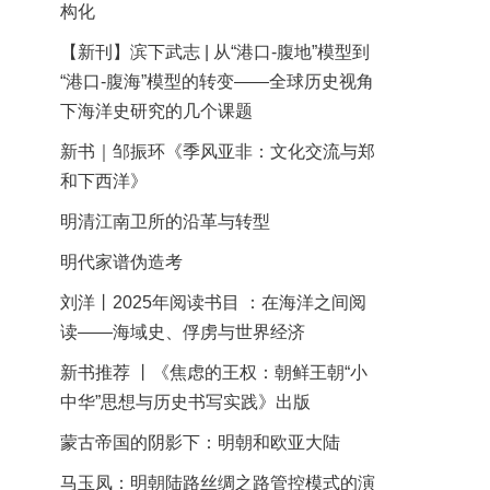
构化
【新刊】滨下武志 | 从“港口-腹地”模型到
“港口-腹海”模型的转变——全球历史视角
下海洋史研究的几个课题
新书｜邹振环《季风亚非：文化交流与郑
和下西洋》
明清江南卫所的沿革与转型
明代家谱伪造考
刘洋丨2025年阅读书目 ：在海洋之间阅
读——海域史、俘虏与世界经济
新书推荐 丨《焦虑的王权：朝鲜王朝“小
中华”思想与历史书写实践》出版
蒙古帝国的阴影下：明朝和欧亚大陆
马玉凤：明朝陆路丝绸之路管控模式的演