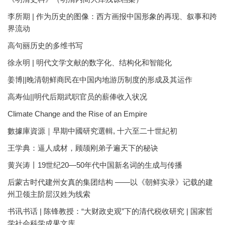
李所期 | 作为历史的图像：西方画报中国形象的再现、叙事和跨
界流动
高句丽历史的多维书写
徐永明 | 明代文学文献的数字化、结构化和智能化
姜博||晚清朝鲜商民在中国内地游历制度的形成及其运作
高寿仙||明代后期武职官员的薪俸收入状况
Climate Change and the Rise of an Empire
數據庫資源｜早期中國研究選輯, 十六至二十世紀初
王学典：逼人成材，顾颉刚弟子遍天下的秘诀
黄兴涛丨19世纪20—50年代中国新名词的生成与传播
后蒙古时代建州女真的集团结构 ——以《朝鲜实录》记载的建
州卫领主阶层汉姓为线索
书讯书话 | 陈锋教授：“大财政史观”下的清代税收研究 | 国家哲
学社会科学成果文库