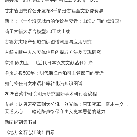
胡兴东 | 元代法律文书中的格式套文和专门术语
甘肃省图书馆公开发布8千多册古籍全文影像资源
新书：《一个海滨城市的传统与变迁：山海之间的威海卫》
荀子古籍大语言模型2.0正式上线
古籍方志物产领域知识图谱构建与应用研究
古籍文献中人名实体信息的提取方法及实现研究
章清 陈力卫｜《近代日本汉文文献丛刊》序
争贡之役500年：明代浙江市舶司主管部门的变迁
如何将任何文本语料库转化为知识图谱
2025台湾中研院明清研究国际学术研讨会议程
专题：从唐宋变革到大分流｜刘光临：唐宋变革、资本主义与
天道人心——略论陈寅恪保守主义史学思想的魅力
新编碑刻集书目
《地方金石志汇编》目录