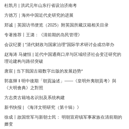
杜凯月 | 洪武元年山东行省设治济南考
方徳万｜海外中国近代史研究的进展
郑诚｜英国访书便览（2025）附英国所藏汉籍相关目录
专著推荐丨王潞：《清前期的岛民管理》
会议纪要 | “清代财政与国家治理”国际学术研讨会成功举办
赵海涛 马健恒 | 近代中国通商口岸与区域经济社会变迁研究的
理论建构与路径突破
唐宸 | 当下我国古籍数字出版的发展趋势*
郭嘉輝 ‖ 明中後期「朝貢論述」——《皇明外夷朝貢考》與
《大明會典》之對照
方志类古籍地名识别及系统构建
新书快报 | 《海洋文明研究（第十辑）》
徐成丨故国世军与新朝士民： 明朝宣府镇军事家族在清前期的
嬗变