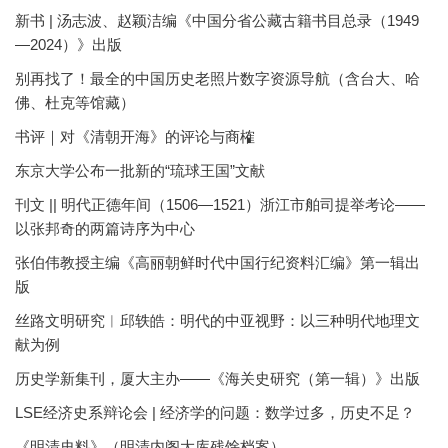
新书 | 汤志波、赵颖洁编《中国分省公藏古籍书目总录（1949
—2024）》出版
别再找了！最全的中国历史老照片数字资源导航（含台大、哈
佛、杜克等馆藏）
书评｜对《清朝开海》的评论与商榷
东京大学公布一批新的“琉球王国”文献
刊文 || 明代正德年间（1506—1521）浙江市舶司提举考论——
以张邦奇的两篇诗序为中心
张伯伟教授主编《高丽朝鲜时代中国行纪资料汇编》第一辑出
版
丝路文明研究︱邱轶皓：明代的中亚视野：以三种明代地理文
献为例
历史学新集刊，厦大主办——《海关史研究（第一辑）》出版
LSE经济史系辩论会 | 经济学的问题：数学过多，历史不足？
《明清史料》（明清内阁大库残馀档案）