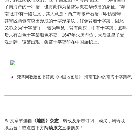
了南海产的一种蟹，也将此作为基督宗教在华传播的象征。“海
南”图中有一段注文，其大意是：两广海域产石蟹（即锈斑蟳，
其胃区两侧有突出形成的十字形条纹，好像背着十字架，因此
又称之为“十字蟹”），较为罕见，背有两旗，中有十字架，煮熟
后只有白色十字架颜色不变。1647年永历即位，太后及皇子受
洗之际，该蟹出现，象征十字架印在中国旗帜上。
▲
梵蒂冈教廷图书馆藏《中国地图册》“海南”图中的南海十字架蟹
……
※ 文章节选自
《地图》杂志
，转载及杂志订阅、购买，均请联
系后台！或点击下方
阅读原文
直接购买！