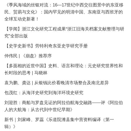
《季风海域的丝银对流：16—17世纪中西交往图景中的东亚移
民、贸易与文化》：国内罕见的明清中国、东南亚与西班牙的
全球互动史新著！
【学闻】浙江文化研究工程成果“浙江旧海关档案文献整理与研
究”全部出版
【史学史新书】劳特利奇东亚史学研究手册
仲伟民 | 《崩盘》推荐序
【多面相的近世中国】史料、语言和理论：元史研究世界性和
长时段的思考 | 马晓林
袁为鹏、龚达 | 从银钱比价看晚清市场整合及南北差异
包茂红：从海洋史研究到海洋环境史研究
刘迎胜：商船与罗盘见证的阿拉伯航海交融路——评《阿拉伯
人的大航海：从古代到中世纪早期》
新书｜刘家峰、罗蕊《乐道院潍县集中营资料编译（第一
辑）》