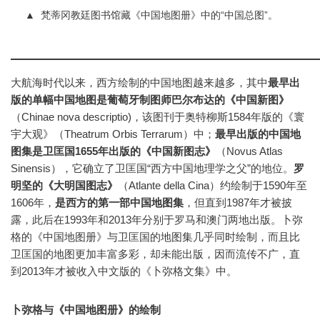
▲
梵蒂冈教廷图书馆藏《中国地图册》中的“中国总图”。
大航海时代以来，西方绘制的中国地图越来越多，其中
最早出
版的单幅中国地图是葡萄牙制图师巴尔布达的《中国新图》
（Chinae nova descriptio)，该图刊于奥特柳斯1584年版的《寰
宇大观》（Theatrum Orbis Terrarum）中；
最早出版的中国地
图集是卫匡国1655年出版的《中国新图志》
（Novus Atlas
Sinensis），它确立了卫匡国“西方中国地理学之父”的地位。
罗
明坚的《大明国图志》
（Atlante della Cina）约绘制于1590年至
1606年，
是西方的第一部中国地图集
，但直到1987年才被披
露，此后在1993年和2013年分别于罗马和澳门两地出版。卜弥
格的《中国地图册》与卫匡国的地图集几乎同时绘制，而且比
卫匡国的地图更加丰富多彩，却未能出版，因而流传不广，直
到2013年才被收入中文版的《卜弥格文集》中。
卜弥格与《中国地图册》的绘制