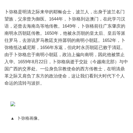
卜弥格是明清之际来华的耶稣会士，波兰人，出身于波兰名门
望族，父亲曾为御医。1644年，卜弥格到达澳门，在此学习汉
语，还曾去海南岛等地传教。1649年，卜弥格前往广东肇庆的
南明永历朝廷传教。1650年，他被永历朝的皇太后、皇后等派
往罗马，去游说罗马教廷支持孱弱的南明小朝廷。1652年，卜
弥格抵达威尼斯，1656年东返，但此时永历朝廷已败于清廷。
由于卜弥格忠于南明小朝廷，政治上偏向南明，因此他被禁止
入华。1659年8月22日，卜弥格病逝于交趾（今越南北部）与中
国广西的交界处。一位身负宗教使命的西方传教士，在明清鼎
革之际又肩负了东方的政治使命，这让我们看到大时代下个人
命运的流转与波折。
▲
卜弥格画像。