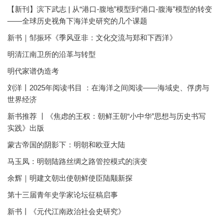
【新刊】滨下武志 | 从“港口-腹地”模型到“港口-腹海”模型的转变
——全球历史视角下海洋史研究的几个课题
新书｜邹振环《季风亚非：文化交流与郑和下西洋》
明清江南卫所的沿革与转型
明代家谱伪造考
刘洋丨2025年阅读书目 ：在海洋之间阅读——海域史、俘虏与
世界经济
新书推荐 丨《焦虑的王权：朝鲜王朝“小中华”思想与历史书写
实践》出版
蒙古帝国的阴影下：明朝和欧亚大陆
马玉凤：明朝陆路丝绸之路管控模式的演变
余辉｜明建文朝出使朝鲜使臣陆颙新探
第十三届青年史学家论坛征稿启事
新书丨《元代江南政治社会史研究》