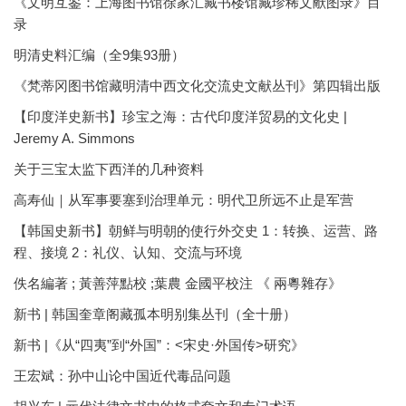
《文明互鉴：上海图书馆徐家汇藏书楼馆藏珍稀文献图录》目
录
明清史料汇编（全9集93册）
《梵蒂冈图书馆藏明清中西文化交流史文献丛刊》第四辑出版
【印度洋史新书】珍宝之海：古代印度洋贸易的文化史 |
Jeremy A. Simmons
关于三宝太监下西洋的几种资料
高寿仙｜从军事要塞到治理单元：明代卫所远不止是军营
【韩国史新书】朝鲜与明朝的使行外交史 1：转换、运营、路
程、接境 2：礼仪、认知、交流与环境
佚名編著 ; 黃善萍點校 ;葉農 金國平校注 《 兩粵雜存》
新书 | 韩国奎章阁藏孤本明别集丛刊（全十册）
新书 |《从“四夷”到“外国”：<宋史·外国传>研究》
王宏斌：孙中山论中国近代毒品问题