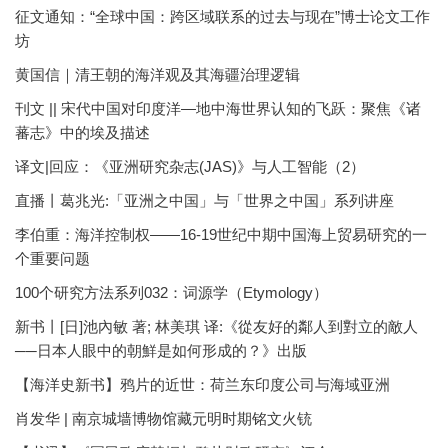
征文通知：“全球中国：跨区域联系的过去与现在”博士论文工作
坊
黄国信｜清王朝的海洋观及其海疆治理逻辑
刊文 || 宋代中国对印度洋—地中海世界认知的飞跃：聚焦《诸
蕃志》中的埃及描述
译文|回应：《亚洲研究杂志(JAS)》与人工智能（2）
直播丨葛兆光:「亚洲之中国」与「世界之中国」系列讲座
李伯重：海洋控制权——16-19世纪中期中国海上贸易研究的一
个重要问题
100个研究方法系列032：词源学（Etymology）
新书丨[日]池內敏 著; 林美琪 译:《從友好的鄰人到對立的敵人
──日本人眼中的朝鮮是如何形成的？》出版
【海洋史新书】鸦片的近世：荷兰东印度公司与海域亚洲
肖发华 | 南京城墙博物馆藏元明时期铭文火铳