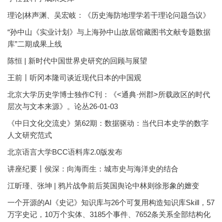
理论|林声渊、吴宏岐：《历史海防地理学若干理论问题刍议》
“孙中山《实业计划》与上海孙中山故居馆藏图书文献专题数据
库”二期成果上线
陈恒 | 新时代中国世界史研究的回顾与展望
王前丨听冈本隆司谈近现代日本的中国观
北京大学历史学博士独作C刊：《<通典·州郡>所载政区的时代
层次与文本来源》。论丛26-01-03
《中日文化交流史》第62期：数据驱动：当代日本史学的数字
人文研究范式
北京语言大学BCC语料库2.0版发布
讲座纪要丨侯深：向海而生：城市史与海洋史的结合
江昕瑾、张坤 | 鸦片战争前后英国舆论中林则徐形象的嬗变
一个开源的AI《史记》知识库与26个可复用构造知识库Skill，57
万字史记，10万个实体、3185个事件、7652条关系全部结构化