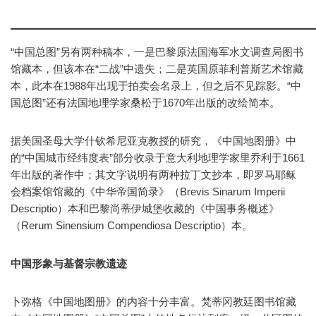
“中国总图”另有两种稿本，一是巴黎原法国海军水文调查局图书
馆藏本，但该本在“二战”中遗失；二是英国原菲利普斯艺术馆藏
本，此本在1988年出现于拍卖会名录上，但之后不见踪影。“中
国总图”还有法国地理学家桑松于1670年出版的改绘简本。
据美国圣母大学什钦希尼亚克教授的研究，《中国地图册》中
的“中国城市经纬度表”部分收录于意大利地理学家里乔利于1661
年出版的著作中；其文字说明有两种拉丁文抄本，即罗马耶稣
会档案馆馆藏的《中华帝国简录》（Brevis Sinarum Imperii
Descriptio）本和巴黎尚蒂伊城堡收藏的《中国事务概述》
（Rerum Sinensium Compendiosa Descriptio）本。
中国形象与基督宗教遗迹
卜弥格《中国地图册》的内容十分丰富。梵蒂冈教廷图书馆藏