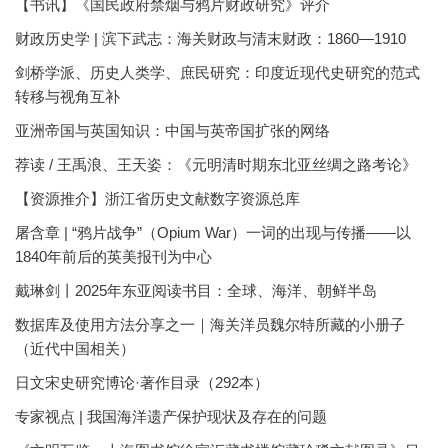
【书讯】《国民政府禁烟与鸦片财政研究》评介
财政历史学 | 滨下武志：海关财政与清末财政：1860—1910
剑桥学派、历史人类学、庶民研究：印度近现代史研究的范式
转移与视角互补
亚洲帝国与英国知识：中国与英帝国扩张的网络
荐读 / 王禹浪、王天姿：《元明清时期东北亚丝绸之路考论》
【资源推介】浙江省历史文献数字资源总库
屠含章 | “鸦片战争”（Opium War）一词的出现与传播——以
1840年前后的英美报刊为中心
戴琳剑丨2025年东亚阅读书目：全球、海洋、朝鲜半岛
数据库及使用方法分享之一｜海关洋员魏尔特所藏的小册子
（近代中国相关）
日文宋史研究博论·著作目录（292本）
专家视点 | 我国海洋遗产保护现状及存在的问题