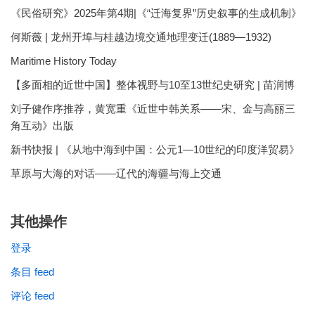
《民俗研究》2025年第4期|《“迁海复界”历史叙事的生成机制》
何斯薇 | 龙州开埠与桂越边境交通地理变迁(1889—1932)
Maritime History Today
【多面相的近世中国】整体视野与10至13世纪史研究 | 苗润博
刘子健作序推荐，黄宽重《近世中韩关系——宋、金与高丽三
角互动》出版
新书快报 | 《从地中海到中国：公元1—10世纪的印度洋贸易》
草原与大海的对话——辽代的海疆与海上交通
其他操作
登录
条目 feed
评论 feed