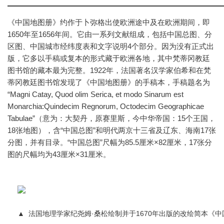
《中国地图册》约作于卜弥格出使欧洲途中及在欧洲期间，即
1650年至1656年间。它由一系列文献组成，包括中国总图、分
区图、中国城市经纬度表和文字说明4个部分。因为没有正式出
版，它多以手稿或复本的形式藏于欧洲各地，其中梵蒂冈教廷
图书馆的藏本最为完整。1922年，法国著名汉学家伯希和在梵
蒂冈教廷图书馆发现了《中国地图册》的手稿本，手稿题名为
“Magni Catay, Quod olim Serica, et modo Sinarum est
Monarchia:Quindecim Regnorum, Octodecim Geographicae
Tabulae”（意为：大契丹，原赛里斯，今中华帝国：15个王国，
18张地图），含“中国总图”和明代两京十三省及辽东、海南17张
分图，并有目录。“中国总图”尺幅为85.5厘米×82厘米，17张分
图的尺幅均为43厘米×31厘米。
▲
法国地理学家纪尧姆·桑松绘制并于1670年出版的改绘简本《