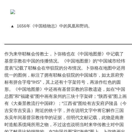
▲
1656年《中国植物志》中的凤凰和野鸡。
作为来华耶稣会传教士，卜弥格也在《中国地图册》中记载了
基督宗教在中国的传播情况。《中国地图册》的“中国城市经纬
度表”记载了耶稣会在华驻院的分布情况。卜弥格在地图中还用
统一的图例，标注了拥有耶稣会驻院的中国城市，如太原府旁
标有拼合字母“IHS”，其上还有十字架符号，再涂作红色的圆
形。《中国地图册》中还画有基督宗教的宗教遗迹，如在“中国
总图”和“福建省”图中画有泉州的三块十字架碑；“陕西省”图上画
有《大秦景教流行中国碑》；“江西省”图绘有吉安府庐陵县（今
吉安市吉安县）附近的铁十字，并在说明文字中将它解作三国
东吴年间基督宗教传华的证据，但明代文献记载，此物是南唐
时造船系缆绳所用之物，不过这也说明当时来华传教士对中国
的了解是比较细致的。在“中国总图”和“海南”图上，卜弥格画出