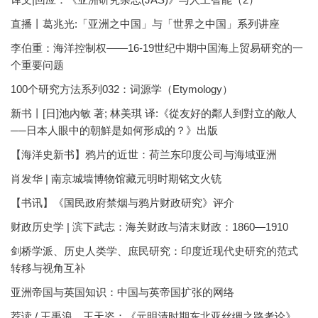
直播丨葛兆光:「亚洲之中国」与「世界之中国」系列讲座
李伯重：海洋控制权——16-19世纪中期中国海上贸易研究的一
个重要问题
100个研究方法系列032：词源学（Etymology）
新书丨[日]池內敏 著; 林美琪 译:《從友好的鄰人到對立的敵人
──日本人眼中的朝鮮是如何形成的？》出版
【海洋史新书】鸦片的近世：荷兰东印度公司与海域亚洲
肖发华 | 南京城墙博物馆藏元明时期铭文火铳
【书讯】《国民政府禁烟与鸦片财政研究》评介
财政历史学 | 滨下武志：海关财政与清末财政：1860—1910
剑桥学派、历史人类学、庶民研究：印度近现代史研究的范式
转移与视角互补
亚洲帝国与英国知识：中国与英帝国扩张的网络
荐读 / 王禹浪、王天姿：《元明清时期东北亚丝绸之路考论》