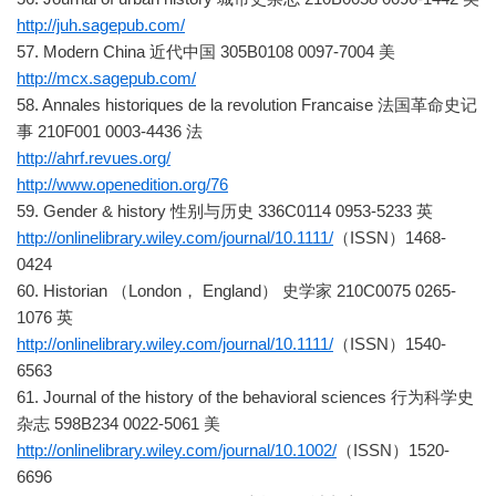
http://juh.sagepub.com/
57. Modern China 近代中国 305B0108 0097-7004 美
http://mcx.sagepub.com/
58. Annales historiques de la revolution Francaise 法国革命史记
事 210F001 0003-4436 法
http://ahrf.revues.org/
http://www.openedition.org/76
59. Gender & history 性别与历史 336C0114 0953-5233 英
http://onlinelibrary.wiley.com/journal/10.1111/
（ISSN）1468-
0424
60. Historian （London， England） 史学家 210C0075 0265-
1076 英
http://onlinelibrary.wiley.com/journal/10.1111/
（ISSN）1540-
6563
61. Journal of the history of the behavioral sciences 行为科学史
杂志 598B234 0022-5061 美
http://onlinelibrary.wiley.com/journal/10.1002/
（ISSN）1520-
6696