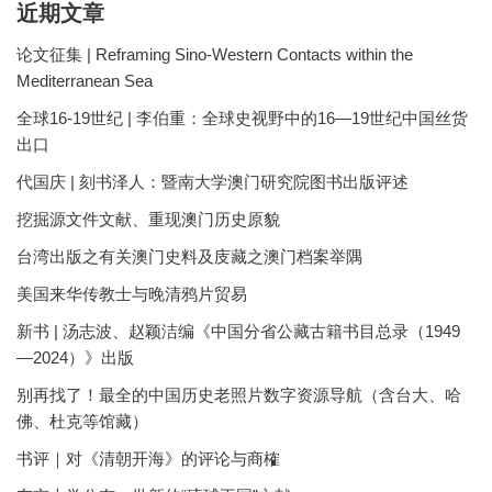
近期文章
论文征集 | Reframing Sino-Western Contacts within the
Mediterranean Sea
全球16-19世纪 | 李伯重：全球史视野中的16—19世纪中国丝货
出口
代国庆 | 刻书泽人：暨南大学澳门研究院图书出版评述
挖掘源文件文献、重现澳门历史原貌
台湾出版之有关澳门史料及庋藏之澳门档案举隅
美国来华传教士与晚清鸦片贸易
新书 | 汤志波、赵颖洁编《中国分省公藏古籍书目总录（1949
—2024）》出版
别再找了！最全的中国历史老照片数字资源导航（含台大、哈
佛、杜克等馆藏）
书评｜对《清朝开海》的评论与商榷