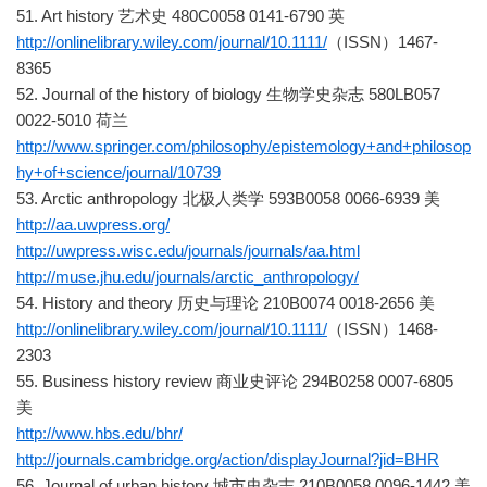
51. Art history 艺术史 480C0058 0141-6790 英
http://onlinelibrary.wiley.com/journal/10.1111/
（ISSN）1467-
8365
52. Journal of the history of biology 生物学史杂志 580LB057
0022-5010 荷兰
http://www.springer.com/philosophy/epistemology+and+philosop
hy+of+science/journal/10739
53. Arctic anthropology 北极人类学 593B0058 0066-6939 美
http://aa.uwpress.org/
http://uwpress.wisc.edu/journals/journals/aa.html
http://muse.jhu.edu/journals/arctic_anthropology/
54. History and theory 历史与理论 210B0074 0018-2656 美
http://onlinelibrary.wiley.com/journal/10.1111/
（ISSN）1468-
2303
55. Business history review 商业史评论 294B0258 0007-6805
美
http://www.hbs.edu/bhr/
http://journals.cambridge.org/action/displayJournal?jid=BHR
56. Journal of urban history 城市史杂志 210B0058 0096-1442 美