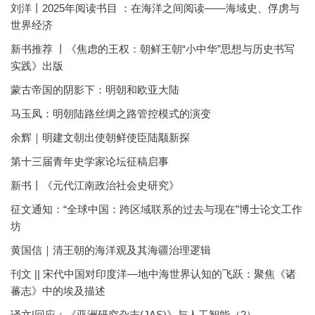
刘洋丨2025年阅读书目 ：在海洋之间阅读——海域史、俘虏与
世界经济
新书推荐 丨《焦虑的王权：朝鲜王朝“小中华”思想与历史书写
实践》出版
蒙古帝国的阴影下：明朝和欧亚大陆
马玉凤：明朝陆路丝绸之路管控模式的演变
余辉｜明建文朝出使朝鲜使臣陆颙新探
第十三届青年史学家论坛征稿启事
新书丨《元代江南政治社会史研究》
征文通知：“全球中国：跨区域联系的过去与现在”博士论文工作
坊
黄国信｜清王朝的海洋观及其海疆治理逻辑
刊文 || 宋代中国对印度洋—地中海世界认知的飞跃：聚焦《诸
蕃志》中的埃及描述
译文|回应：《亚洲研究杂志(JAS)》与人工智能（2）