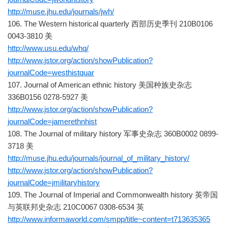
http://muse.jhu.edu/journals/jwh/
106. The Western historical quarterly 西部历史季刊 210B0106
0043-3810 美
http://www.usu.edu/whq/
http://www.jstor.org/action/showPublication?
journalCode=westhistquar
107. Journal of American ethnic history 美国种族史杂志
336B0156 0278-5927 美
http://www.jstor.org/action/showPublication?
journalCode=jamerethnhist
108. The Journal of military history 军事史杂志 360B0002 0899-
3718 美
http://muse.jhu.edu/journals/journal_of_military_history/
http://www.jstor.org/action/showPublication?
journalCode=jmilitaryhistory
109. The Journal of Imperial and Commonwealth history 英帝国
与英联邦史杂志 210C0067 0308-6534 英
http://www.informaworld.com/smpp/title~content=t713635365