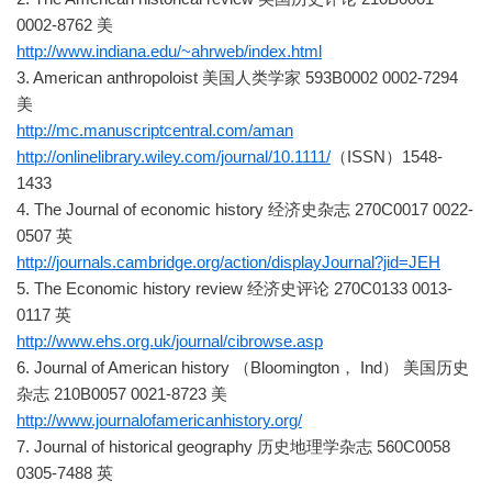
0002-8762 美
http://www.indiana.edu/~ahrweb/index.html
3. American anthropoloist 美国人类学家 593B0002 0002-7294
美
http://mc.manuscriptcentral.com/aman
http://onlinelibrary.wiley.com/journal/10.1111/
（ISSN）1548-
1433
4. The Journal of economic history 经济史杂志 270C0017 0022-
0507 英
http://journals.cambridge.org/action/displayJournal?jid=JEH
5. The Economic history review 经济史评论 270C0133 0013-
0117 英
http://www.ehs.org.uk/journal/cibrowse.asp
6. Journal of American history （Bloomington， Ind） 美国历史
杂志 210B0057 0021-8723 美
http://www.journalofamericanhistory.org/
7. Journal of historical geography 历史地理学杂志 560C0058
0305-7488 英