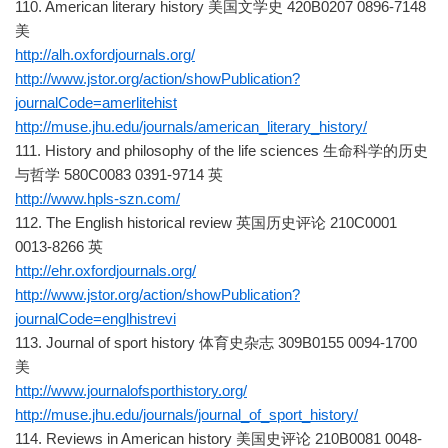
110. American literary history 美国文学史 420B0207 0896-7148
美
http://alh.oxfordjournals.org/
http://www.jstor.org/action/showPublication?
journalCode=amerlitehist
http://muse.jhu.edu/journals/american_literary_history/
111. History and philosophy of the life sciences 生命科学的历史
与哲学 580C0083 0391-9714 英
http://www.hpls-szn.com/
112. The English historical review 英国历史评论 210C0001
0013-8266 英
http://ehr.oxfordjournals.org/
http://www.jstor.org/action/showPublication?
journalCode=englhistrevi
113. Journal of sport history 体育史杂志 309B0155 0094-1700
美
http://www.journalofsporthistory.org/
http://muse.jhu.edu/journals/journal_of_sport_history/
114. Reviews in American history 美国史评论 210B0081 0048-