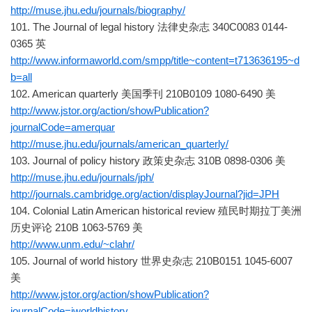
http://muse.jhu.edu/journals/biography/
101. The Journal of legal history 法律史杂志 340C0083 0144-
0365 英
http://www.informaworld.com/smpp/title~content=t713636195~d
b=all
102. American quarterly 美国季刊 210B0109 1080-6490 美
http://www.jstor.org/action/showPublication?
journalCode=amerquar
http://muse.jhu.edu/journals/american_quarterly/
103. Journal of policy history 政策史杂志 310B 0898-0306 美
http://muse.jhu.edu/journals/jph/
http://journals.cambridge.org/action/displayJournal?jid=JPH
104. Colonial Latin American historical review 殖民时期拉丁美洲
历史评论 210B 1063-5769 美
http://www.unm.edu/~clahr/
105. Journal of world history 世界史杂志 210B0151 1045-6007
美
http://www.jstor.org/action/showPublication?
journalCode=jworldhistory