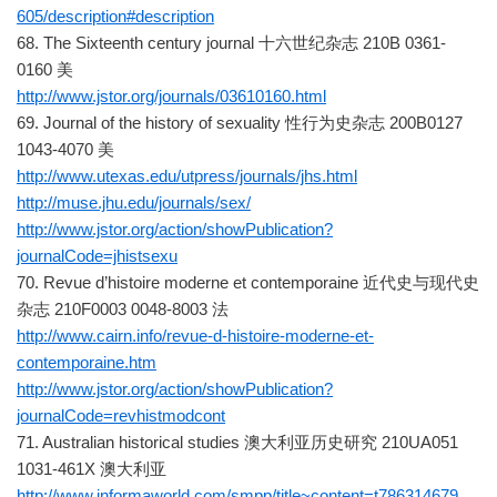
605/description#description
68. The Sixteenth century journal 十六世纪杂志 210B 0361-
0160 美
http://www.jstor.org/journals/03610160.html
69. Journal of the history of sexuality 性行为史杂志 200B0127
1043-4070 美
http://www.utexas.edu/utpress/journals/jhs.html
http://muse.jhu.edu/journals/sex/
http://www.jstor.org/action/showPublication?
journalCode=jhistsexu
70. Revue d’histoire moderne et contemporaine 近代史与现代史
杂志 210F0003 0048-8003 法
http://www.cairn.info/revue-d-histoire-moderne-et-
contemporaine.htm
http://www.jstor.org/action/showPublication?
journalCode=revhistmodcont
71. Australian historical studies 澳大利亚历史研究 210UA051
1031-461X 澳大利亚
http://www.informaworld.com/smpp/title~content=t786314679