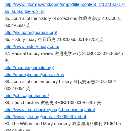
http://www.informaworld.com/smpp/title~content=t713719071~t
ab=subscribe~db=all
85. Journal of the history of collections 收藏史杂志 210C0081
0954-6650 英
http://jhc.oxfordjournals.org/
86. History today 今日历史 210C0055 0018-2753 英
http://www.historytoday.com/
87. Radical history review 激进史学评论 210B0102 0163-6545
美
http://rhr.dukejournals.org/
http://muse.jhu.edu/journals/rhr/
88. Journal of contemporary history 当代史杂志 210C0064
0022-0094 英
http://jch.sagepub.com/
89. Church history 教会史 490B0133 0009-6407 美
http://www.churchhistory.org/churchhistory.html
http://www.jstor.org/journals/00096407.html
90. The William and Mary quarterly 威廉与玛丽季刊 210B105
0043-5597 美