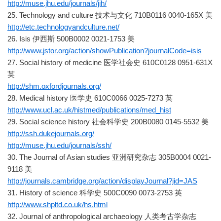
http://muse.jhu.edu/journals/jih/
25. Technology and culture 技术与文化 710B0116 0040-165X 美
http://etc.technologyandculture.net/
26. Isis 伊西斯 500B0002 0021-1753 美
http://www.jstor.org/action/showPublication?journalCode=isis
27. Social history of medicine 医学社会史 610C0128 0951-631X
英
http://shm.oxfordjournals.org/
28. Medical history 医学史 610C0066 0025-7273 英
http://www.ucl.ac.uk/histmed/publications/med_hist
29. Social science history 社会科学史 200B0080 0145-5532 美
http://ssh.dukejournals.org/
http://muse.jhu.edu/journals/ssh/
30. The Journal of Asian studies 亚洲研究杂志 305B0004 0021-
9118 美
http://journals.cambridge.org/action/displayJournal?jid=JAS
31. History of science 科学史 500C0090 0073-2753 英
http://www.shpltd.co.uk/hs.html
32. Journal of anthropological archaeology 人类考古学杂志