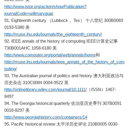
http://www.jstor.org/action/showPublication?
journalCode=willmaryquar
91. Eighteenth century （Lubbock， Tex） 十八世纪 300B0069
0193-5380 美
http://muse.jhu.edu/journals/the_eighteenth_century/
92. IEEE annals of the history of computing IEEE计算史记事
730B001AHC 1058-6180 美
http://www.computer.org/portal/web/annals/home
和
http://muse.jhu.edu/journals/ieee_annals_of_the_history_of_com
puting/
93. The Australian journal of politics and history 澳大利亚政治与
历史杂志 310C0084 0004-9522 英
http://onlinelibrary.wiley.com/journal/10.1111/
（ISSN）1467-
8497
94. The Georgia historical quarterly 佐治亚历史季刊 307B0091
0016-8297 美
http://www.georgiahistory.com/containers/14
95. Pacific historical review 太平洋历史评论 210B0005 0030-