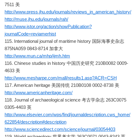
7511 美
http://www.press.jhu.edu/journals/reviews_in_american_history/
http://muse.jhu.edu/journals/rah/
http://www.jstor.org/action/showPublication?
journalCode=reviamerhist
115. International journal of maritime history 国际海事史杂志
875NA059 0843-8714 加拿大
http://www.mun.ca/mhp/ijmh.htm
116. Chinese studies in history 中国历史研究 210B0082 0009-
4633 美
http://www.mesharpe.com/mall/results1.asp?ACR=CSH
117. American heritage 美国传统 210B0108 0002-8738 美
http://www.americanheritage.com/
118. Journal of archaeological science 考古学杂志 263C0075
0305-4403 英
http://www.elsevier.com/wps/find/journaldescription.cws_home/
622854/description#description
http://www.sciencedirect.com/science/journal/03054403
119. World archaeology 世界考古学 263C0071 0043-8243 英