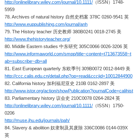
http://onlinelibrary.wiley.com/journal/10.1111/
（ISSN）1748-
5959
78. Archives of natural history 自然史档案 378C 0260-9541 英
http://www.euppublishing.com/journal/anh
79. The History teacher 历史教师 380B0241 0018-2745 美
http://www.thehistoryteacher.org/
80. Middle Eastern studies 中东研究 305C0066 0026-3206 英
http://www.informaworld.com/smpp/title~content=t713673558~t
ab=subscribe~db=all
81. East European quarterly 东欧季刊 309B0072 0012-8449 美
http://ccc.calis.edu.cn/detail.php?op=read&cccjid=10012844900
82. California history 加利福尼亚史 210B 0162-2897 美
http://www.jstor.org/action/showPublication?journalCode=calihist
83. Parliamentary history 议会史 210C0078 0264-2824 英
http://onlinelibrary.wiley.com/journal/10.1111/
（ISSN）1750-
0206
http://muse.jhu.edu/journals/pah/
84. Slavery & abolition 奴隶制及其废除 336C0086 0144-039X
英