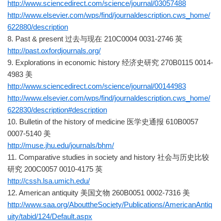
http://www.sciencedirect.com/science/journal/03057488
http://www.elsevier.com/wps/find/journaldescription.cws_home/
622880/description
8. Past & present 过去与现在 210C0004 0031-2746 英
http://past.oxfordjournals.org/
9. Explorations in economic history 经济史研究 270B0115 0014-
4983 美
http://www.sciencedirect.com/science/journal/00144983
http://www.elsevier.com/wps/find/journaldescription.cws_home/
622830/description#description
10. Bulletin of the history of medicine 医学史通报 610B0057
0007-5140 美
http://muse.jhu.edu/journals/bhm/
11. Comparative studies in society and history 社会与历史比较
研究 200C0057 0010-4175 英
http://cssh.lsa.umich.edu/
12. American antiquity 美国文物 260B0051 0002-7316 美
http://www.saa.org/AbouttheSociety/Publications/AmericanAntiq
uity/tabid/124/Default.aspx