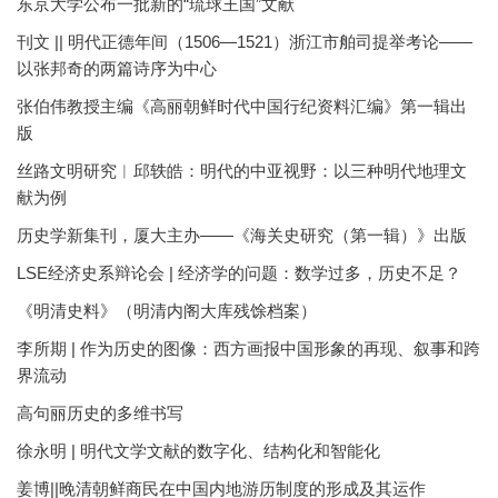
东京大学公布一批新的“琉球王国”文献
刊文 || 明代正德年间（1506—1521）浙江市舶司提举考论——
以张邦奇的两篇诗序为中心
张伯伟教授主编《高丽朝鲜时代中国行纪资料汇编》第一辑出
版
丝路文明研究︱邱轶皓：明代的中亚视野：以三种明代地理文
献为例
历史学新集刊，厦大主办——《海关史研究（第一辑）》出版
LSE经济史系辩论会 | 经济学的问题：数学过多，历史不足？
《明清史料》（明清内阁大库残馀档案）
李所期 | 作为历史的图像：西方画报中国形象的再现、叙事和跨
界流动
高句丽历史的多维书写
徐永明 | 明代文学文献的数字化、结构化和智能化
姜博||晚清朝鲜商民在中国内地游历制度的形成及其运作