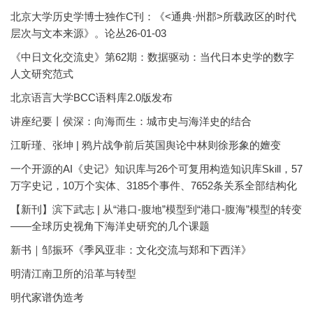
北京大学历史学博士独作C刊：《<通典·州郡>所载政区的时代
层次与文本来源》。论丛26-01-03
《中日文化交流史》第62期：数据驱动：当代日本史学的数字
人文研究范式
北京语言大学BCC语料库2.0版发布
讲座纪要丨侯深：向海而生：城市史与海洋史的结合
江昕瑾、张坤 | 鸦片战争前后英国舆论中林则徐形象的嬗变
一个开源的AI《史记》知识库与26个可复用构造知识库Skill，57
万字史记，10万个实体、3185个事件、7652条关系全部结构化
【新刊】滨下武志 | 从“港口-腹地”模型到“港口-腹海”模型的转变
——全球历史视角下海洋史研究的几个课题
新书｜邹振环《季风亚非：文化交流与郑和下西洋》
明清江南卫所的沿革与转型
明代家谱伪造考