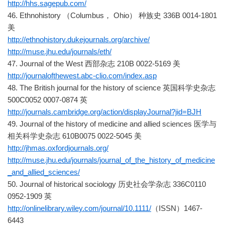
http://hhs.sagepub.com/
46. Ethnohistory （Columbus， Ohio） 种族史 336B 0014-1801
美
http://ethnohistory.dukejournals.org/archive/
http://muse.jhu.edu/journals/eth/
47. Journal of the West 西部杂志 210B 0022-5169 美
http://journalofthewest.abc-clio.com/index.asp
48. The British journal for the history of science 英国科学史杂志
500C0052 0007-0874 英
http://journals.cambridge.org/action/displayJournal?jid=BJH
49. Journal of the history of medicine and allied sciences 医学与
相关科学史杂志 610B0075 0022-5045 美
http://jhmas.oxfordjournals.org/
http://muse.jhu.edu/journals/journal_of_the_history_of_medicine
_and_allied_sciences/
50. Journal of historical sociology 历史社会学杂志 336C0110
0952-1909 英
http://onlinelibrary.wiley.com/journal/10.1111/
（ISSN）1467-
6443