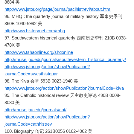
8684 美
http://www.jstor.org/page/journal/pacihistrevi/about.html
96. MHQ : the quarterly journal of military history 军事史季刊
360B 1040-5992 美
http://www.historynet.com/mhq
97. Southwestern historical quarterly 西南历史季刊 210B 0038-
478X 美
http://www.tshaonline.org/shqonline
http://muse.jhu.edu/journals/southwestern_historical_quarterly/
http://www.jstor.org/action/showPublication?
journalCode=swesthistquar
98. The Kiva 会堂 593B 0023-1940 美
http://www.jstor.org/action/showPublication?journalCode=kiva
99. The Catholic historical review 天主教史评论 490B 0008-
8080 美
http://muse.jhu.edu/journals/cat/
http://www.jstor.org/action/showPublication?
journalCode=cathhistrev
100. Biography 传记 261B0056 0162-4962 美