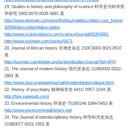
19. Studies in history and philosophy of science 科学史与科学哲
学研究 500C0078 0039-3681 英
http://www.elsevier.com/wps/find/journaldescription.cws_home/
30586/description#description
http://www.sciencedirect.com/science/journal/00393681
http://www.springer.com/series/5671
20. Journal of African history 非洲史杂志 210C0003 0021-8537
英
http://journals.cambridge.org/action/displayJournal?jid=AFH
21. The Journal of modern history 现代史杂志 210B0003 0022-
2801 美
http://www.jstor.org/page/journal/jmodernhistory/about.html
22. History of psychiatry 精神病学史 641C 0957-154X 英
http://hpy.sagepub.com/
23. Environmental history 环境史 751B0148 1084-5453 美
http://www.environmentalhistory.net/
24. The Journal of interdisciplinary history 跨学科历史杂志
210B0077 0022-1953 美