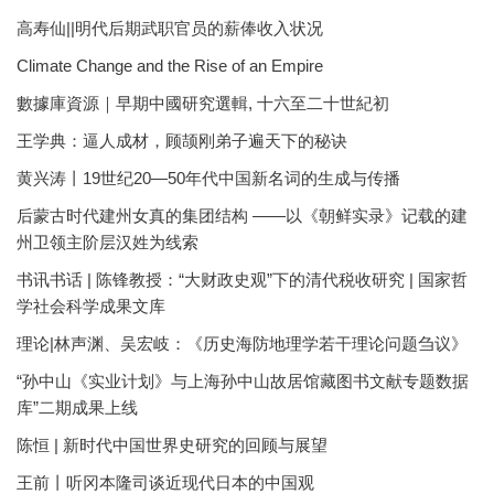
高寿仙||明代后期武职官员的薪俸收入状况
Climate Change and the Rise of an Empire
數據庫資源｜早期中國研究選輯, 十六至二十世紀初
王学典：逼人成材，顾颉刚弟子遍天下的秘诀
黄兴涛丨19世纪20—50年代中国新名词的生成与传播
后蒙古时代建州女真的集团结构 ——以《朝鲜实录》记载的建
州卫领主阶层汉姓为线索
书讯书话 | 陈锋教授：“大财政史观”下的清代税收研究 | 国家哲
学社会科学成果文库
理论|林声渊、吴宏岐：《历史海防地理学若干理论问题刍议》
“孙中山《实业计划》与上海孙中山故居馆藏图书文献专题数据
库”二期成果上线
陈恒 | 新时代中国世界史研究的回顾与展望
王前丨听冈本隆司谈近现代日本的中国观