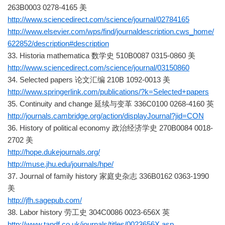
263B0003 0278-4165 美
http://www.sciencedirect.com/science/journal/02784165
http://www.elsevier.com/wps/find/journaldescription.cws_home/
622852/description#description
33. Historia mathematica 数学史 510B0087 0315-0860 美
http://www.sciencedirect.com/science/journal/03150860
34. Selected papers 论文汇编 210B 1092-0013 美
http://www.springerlink.com/publications/?k=Selected+papers
35. Continuity and change 延续与变革 336C0100 0268-4160 英
http://journals.cambridge.org/action/displayJournal?jid=CON
36. History of political economy 政治经济学史 270B0084 0018-
2702 美
http://hope.dukejournals.org/
http://muse.jhu.edu/journals/hpe/
37. Journal of family history 家庭史杂志 336B0162 0363-1990
美
http://jfh.sagepub.com/
38. Labor history 劳工史 304C0086 0023-656X 英
http://www.tandf.co.uk/journals/titles/0023656X.asp