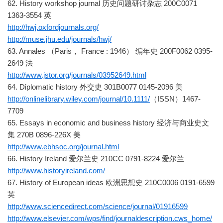
62. History workshop journal 历史问题研讨杂志 200C0071
1363-3554 英
http://hwj.oxfordjournals.org/
http://muse.jhu.edu/journals/hwj/
63. Annales （Paris， France : 1946） 编年史 200F0062 0395-
2649 法
http://www.jstor.org/journals/03952649.html
64. Diplomatic history 外交史 301B0077 0145-2096 美
http://onlinelibrary.wiley.com/journal/10.1111/
（ISSN）1467-
7709
65. Essays in economic and business history 经济与商业史文
集 270B 0896-226X 美
http://www.ebhsoc.org/journal.html
66. History Ireland 爱尔兰史 210CC 0791-8224 爱尔兰
http://www.historyireland.com/
67. History of European ideas 欧洲思想史 210C0006 0191-6599
英
http://www.sciencedirect.com/science/journal/01916599
http://www.elsevier.com/wps/find/journaldescription.cws_home/