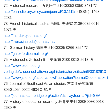
72. Historical research 历史研究 210C0053 0950-3471 英
http://onlinelibrary.wiley.com/journal/10.1111/
（ISSN）1468-
2281
73. French historical studies 法国历史研究 210B0095 0016-
1071 美
http://fhs.dukejournals.org/
http://muse.jhu.edu/journals/fhs/
74. German history 德国史 210C0085 0266-3554 英
http://gh.oxfordjournals.org/
75. Historische Zeitschrift 历史杂志 2100 0018-2613 德
http://www.oldenbourg-
verlag.de/wissenschaftsverlag/historische-zeitschrift/00182613
http://www.jstor.org/action/showPublication?journalCode=histzeit
76. Journal of Southeast Asian studies 东南亚研究杂志
305GL054 0022-4634 新加坡
http://journals.cambridge.org/action/displayJournal?jid=SEA
77. History of education quarterly 教育史季刊 380B0098 0018-
2680 美