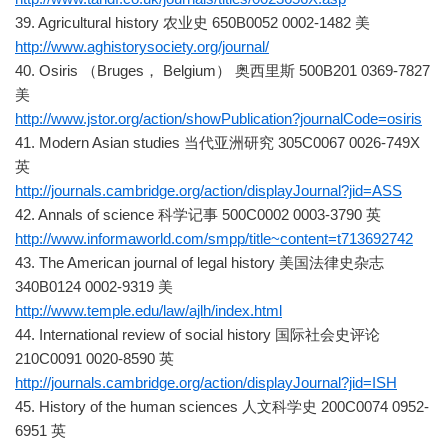
39. Agricultural history 农业史 650B0052 0002-1482 美
http://www.aghistorysociety.org/journal/
40. Osiris （Bruges， Belgium） 奥西里斯 500B201 0369-7827
美
http://www.jstor.org/action/showPublication?journalCode=osiris
41. Modern Asian studies 当代亚洲研究 305C0067 0026-749X
英
http://journals.cambridge.org/action/displayJournal?jid=ASS
42. Annals of science 科学记事 500C0002 0003-3790 英
http://www.informaworld.com/smpp/title~content=t713692742
43. The American journal of legal history 美国法律史杂志
340B0124 0002-9319 美
http://www.temple.edu/law/ajlh/index.html
44. International review of social history 国际社会史评论
210C0091 0020-8590 英
http://journals.cambridge.org/action/displayJournal?jid=ISH
45. History of the human sciences 人文科学史 200C0074 0952-
6951 英