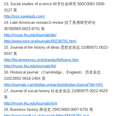
13. Social studies of science 科学社会研究 500C0081 0306-
3127 英
http://sss.sagepub.com/
14. Latin American research review 拉丁美洲研究评论
307B0069 0023-8791 美
http://muse.jhu.edu/journals/lar/
http://www.jstor.org/journals/00238791.html
15. Journal of the history of ideas 思想史杂志 210B0071 0022-
5037 美
http://jhi.pennpress.org/strands/jhi/home.htm
http://muse.jhu.edu/journals/jhi/
16. Historical journal （Cambridge， England） 历史杂志
210C0002 0018-246X 英
http://journals.cambridge.org/action/displayJournal?jid=HIS
17. Journal of social history 社会史杂志 210B0075 0022-4529
美
http://muse.jhu.edu/journals/jsh/
18. Business history 商业史 294C0069 0007-6791 英
http://www.tandf.co.uk/journals/titles/00076791.asp