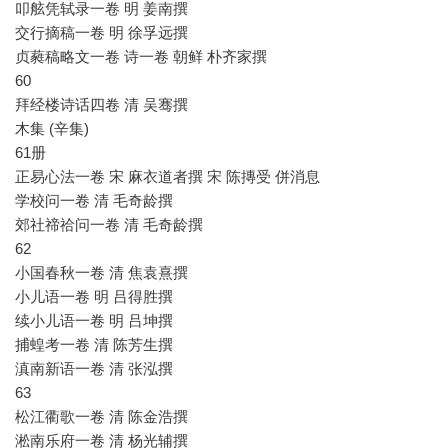
叩舷凭轼录一卷 明 姜南撰
交行摘稿一卷 明 徐孚远撰
贞蕤稿略文一卷 诗一卷 朝鲜 朴齐家撰
60
拜经楼诗话四卷 清 吴骞撰
木集 (辛集)
61册
正易心法一卷 宋 麻衣道者撰 宋 陈摶受 併消息
学校问一卷 清 毛奇龄撰
郊社禘祫问一卷 清 毛奇龄撰
62
小国春秋一卷 清 焦袁熹撰
小儿语一卷 明 吕得胜撰
续小儿语一卷 明 吕坤撰
捕蝗考一卷 清 陈芳生撰
滇南新语一卷 清 张泓撰
63
松江衢歌一卷 清 陈金浩撰
淞南乐府一卷 清 杨光辅撰