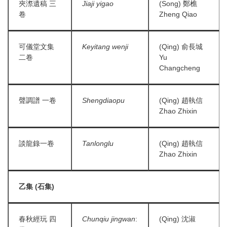
夾漈遺稿 三
Jiaji yigao
(Song) 鄭樵
卷
Zheng Qiao
可儀堂文集
Keyitang wenji
(Qing) 俞長城
二卷
Yu
Changcheng
聲調譜 一卷
Shengdiaopu
(Qing) 趙執信
Zhao Zhixin
談龍錄一卷
Tanlonglu
(Qing) 趙執信
Zhao Zhixin
乙集 (石集)
春秋經玩 四
Chunqiu jingwan
:
(Qing) 沈淑