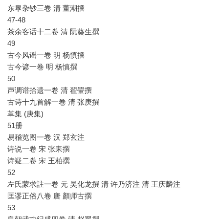
东皐杂钞三卷 清 董潮撰
47-48
茶余客话十二卷 清 阮葵生撰
49
古今风谣一卷 明 杨慎撰
古今谚一卷 明 杨慎撰
50
声调谱拾遗一卷 清 翟翬撰
古诗十九首解一卷 清 张庚撰
革集 (庚集)
51册
易稽览图一卷 汉 郑玄注
诗说一卷 宋 张耒撰
诗疑二卷 宋 王柏撰
52
左氏蒙求註一卷 元 吴化龙撰 清 许乃济注 清 王庆麟注
匡谬正俗八卷 唐 顏师古撰
53