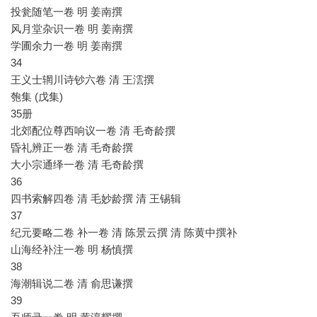
投瓮随笔一卷 明 姜南撰
风月堂杂识一卷 明 姜南撰
学圃余力一卷 明 姜南撰
34
王义士辋川诗钞六卷 清 王澐撰
匏集 (戊集)
35册
北郊配位尊西响议一卷 清 毛奇龄撰
昏礼辨正一卷 清 毛奇龄撰
大小宗通绎一卷 清 毛奇龄撰
36
四书索解四卷 清 毛妙龄撰 清 王锡辑
37
纪元要略二卷 补一卷 清 陈景云撰 清 陈黄中撰补
山海经补注一卷 明 杨慎撰
38
海潮辑说二卷 清 俞思谦撰
39