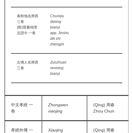
春秋地名辨異
Chunqiu
三卷
diming
(附)晉書地理
bianyi
志證今 一卷
app.
Jinshu
dili zhi
zhengjin
左傳人名辨異
Zuozhuan
三卷
renming
bianyi
中文孝經 一
Zhongwen
(Qing) 周春
卷
xiaojing
Zhou Chun
孝經外傳 一
Xiaojing
(Qing) 周春