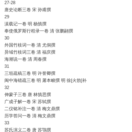
27-28
唐史论断三卷 宋 孙甫撰
29
滇载记一卷 明 杨慎撰
奉使俄罗斯行程录一卷 清 张鹏翮撰
30
外国竹枝词一卷 清 尤侗撰
异域竹枝词三卷 清 福庆撰
海潮说一卷 清 周春撰
31
三垣疏稿三卷 明 许誉卿撰
闽中海错疏三卷 明 屠本畯撰 明 徐[火勃]补
32
伸蒙子三卷 唐 林慎思撰
广成子解一卷 宋 苏轼撰
二仪铭补注一卷 清 梅文鼎撰
历学答问一卷 清 梅文鼎撰
33
苏氏演义二卷 唐 苏鶚撰