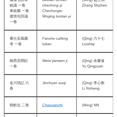
銃議 一卷
chechong yi
Zhang Shizhen
車銃圖 一卷
Chechongtu
倭情屯田議
Woqing tuntian yi
一卷
番社采風圖
Fanshe caifeng
(Qing) 六十七
考 一卷
tukao
Liushiqi
維西見聞紀
Weixi jianwen ji
(Qing) 余慶遠
一卷
Yu Qingyuan
金川瑣記 六
Jinchuan suoji
(Qing) 李心衡
卷
Li Xinheng
朝鮮志 二卷
Chaoxianzhi
(Ming) NN