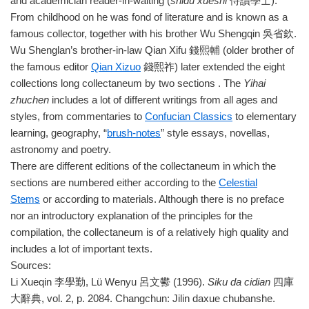
and academician reader-in-waiting (
shidu xueshi
侍讀學士).
From childhood on he was fond of literature and is known as a
famous collector, together with his brother Wu Shengqin 吳省欽.
Wu Shenglan’s brother-in-law Qian Xifu 錢熙輔 (older brother of
the famous editor
Qian Xizuo
錢熙祚) later extended the eight
collections long collectaneum by two sections . The
Yihai
zhuchen
includes a lot of different writings from all ages and
styles, from commentaries to
Confucian Classics
to elementary
learning, geography, “
brush-notes
” style essays, novellas,
astronomy and poetry.
There are different editions of the collectaneum in which the
sections are numbered either according to the
Celestial
Stems
or according to materials. Although there is no preface
nor an introductory explanation of the principles for the
compilation, the collectaneum is of a relatively high quality and
includes a lot of important texts.
Sources:
Li Xueqin 李學勤, Lü Wenyu 呂文鬰 (1996).
Siku da cidian
四庫
大辭典, vol. 2, p. 2084. Changchun: Jilin daxue chubanshe.