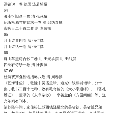
远镜说一卷 德国 汤若望撰
64
滇南忆旧录一卷 清 张泓撰
纪听松庵竹炉始末一卷 清 邹炳泰撰
杂咏百二十首二卷 唐 李峤撰
65
月山诗集四卷 清 恒仁撰
月山诗话一卷 清 恒仁撰
66
镰山草堂诗合钞二卷 明 王光承撰 明 王烈撰
四绘轩诗钞一卷 清 徐振撰
67-68
杜诗双声叠韵谱括略八卷 清 周春撰
《艺海珠尘》，乾隆中吴省兰辑、道光中钱熙辅增辑，分十
集，收书二百十七种，收有毛奇龄的《大小宗通绎》、《昏礼
辨证》、董潮的《东皋杂钞》，李善兰的《方园阐幽》等。道
光年间有刊本。
清乾隆年间，家住松江城西钱泾桥北的吴省钦、吴省兰兄弟