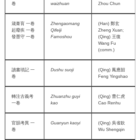
卷
waizhuan
Zhou Chun
箴膏肓 一卷
Zhengaomang
(Han) 鄭玄
起廢疾 一卷
Qifeiji
Zheng Xuan;
發墨守 一卷
Famoshou
(Qing) 王復
Wang Fu
(comm.)
讀書瑣記 一
Dushu suoji
(Qing) 鳳應韶
卷
Feng Yingshao
轉注古義考
Zhuanzhu guyi
(Qing) 曹仁虎
一卷
kao
Cao Renhu
官韻考異 一
Guanyun kaoyi
(Qing) 吳省欽
卷
Wu Shengqin