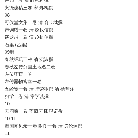
说叩一卷 清 叶抱崧撰
夹漈遗稿三卷 宋 郑樵撰
08
可仪堂文集二卷 清 俞长城撰
声调谱一卷 清 赵执信撰
谈龙录一卷 清 赵执信撰
石集 (乙集)
09册
春秋经玩三种 清 沉淑撰
春秋左传分国土地名二卷
左传职官一卷
左传器物宫室一卷
五经赞一卷 清 陆荣秬撰 清 徐堂注
妇学一卷 清 章学诚撰
10
天问略一卷 葡萄牙 阳玛诺撰
10-11
海国闻见录一卷 附图一卷 清 陈伦炯撰
11