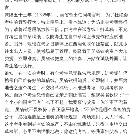
俩，相差4岁，都是清朝进士，也都是乡试正考官，会试同考
官。
乾隆五十三年（1788年），吴省钦出任同考官时，为了杜绝会
考中的舞弊行为，特上奏皇上。奏本陈道：为防止会考舞弊行
为，请将试卷用纸放长三倍，供考生在试卷纸上打草稿，不允
许考生自带草稿纸，以防考生在自带草稿上事先作好应试准
备。另外，散馆在考之日请停止在西厢领取午饭茶点，以减少
往来出入人员，使考场易于管理。乾隆看了吴省钦的奏本大加
赞赏，立即准奏。吴省钦把皇上的准奏，张贴在试场外面，让
考生遵命执行。
谁知，在一次会考时，有个考生竟无视告示规定，进考场时仍
携带自己准备好的草稿纸。吴省钦得知后，立即制止，并严肃
地告之这个考生，不交出草稿纸，不准进考场，取消考试资
格。而这个考生凭借自己父亲是朝廷高官，藐视吴省钦说：“一
个小小的同考官有什么了不起！我要禀告父亲，你吃不了兜着
走。”吴省钦不畏权势，言正辞严地说：“不管你是哪个高官的贵
公子，必须遵照皇上准奏的考场规定。考场规则，人人平等。”
这个考生看到吴省钦的威严，不由心惊胆怯，只得乖乖地交出
草稿纸。心里不由恨恨地说：你这狗考官，等我禀告父亲，给