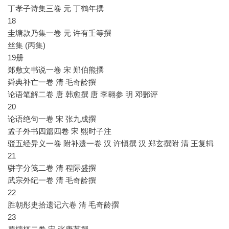
丁孝子诗集三卷 元 丁鹤年撰
18
圭塘款乃集一卷 元 许有壬等撰
丝集 (丙集)
19册
郑敷文书说一卷 宋 郑伯熊撰
舜典补亡一卷 清 毛奇龄撰
论语笔解二卷 唐 韩愈撰 唐 李翱参 明 邓鄤评
20
论语绝句一卷 宋 张九成撰
孟子外书四篇四卷 宋 熙时子注
驳五经异义一卷 附补遗一卷 汉 许愼撰 汉 郑玄撰附 清 王复辑
21
骈字分笺二卷 清 程际盛撰
武宗外纪一卷 清 毛奇龄撰
22
胜朝彤史拾遗记六卷 清 毛奇龄撰
23