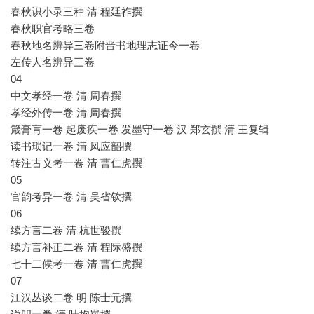
春秋识小录三种 清 程廷祚撰
春秋职官考略三卷
春秋地名辨异三卷附晋书地理志证今一卷
左传人名辨异三卷
04
中文孝经一卷 清 周春撰
孝经外传一卷 清 周春撰
箴膏肓一卷 起废疾一卷 发墨守一卷 汉 郑玄撰 清 王复辑
读书琐记一卷 清 凤应韶撰
转注古义考一卷 清 曹仁虎撰
05
官韵考异一卷 清 吴省钦撰
06
续方言二卷 清 杭世骏撰
续方言补正二卷 清 程际盛撰
七十二候考一卷 清 曹仁虎撰
07
江汉丛谈二卷 明 陈士元撰