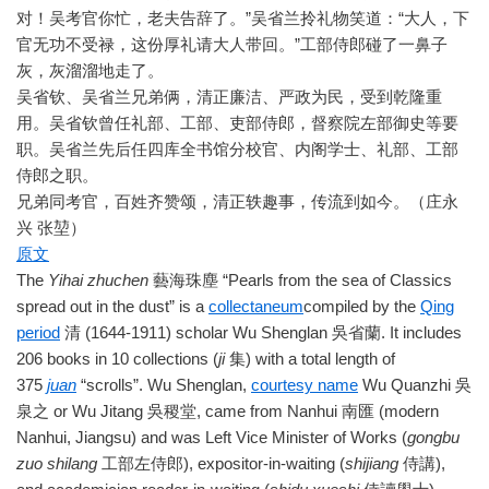
对！吴考官你忙，老夫告辞了。”吴省兰拎礼物笑道：“大人，下
官无功不受禄，这份厚礼请大人带回。”工部侍郎碰了一鼻子
灰，灰溜溜地走了。
吴省钦、吴省兰兄弟俩，清正廉洁、严政为民，受到乾隆重
用。吴省钦曾任礼部、工部、吏部侍郎，督察院左部御史等要
职。吴省兰先后任四库全书馆分校官、内阁学士、礼部、工部
侍郎之职。
兄弟同考官，百姓齐赞颂，清正轶趣事，传流到如今。（庄永
兴 张堃）
原文
The
Yihai zhuchen
藝海珠塵 “Pearls from the sea of Classics
spread out in the dust” is a
collectaneum
compiled by the
Qing
period
清 (1644-1911) scholar Wu Shenglan 吳省蘭. It includes
206 books in 10 collections (
ji
集) with a total length of
375
juan
“scrolls”. Wu Shenglan,
courtesy name
Wu Quanzhi 吳
泉之 or Wu Jitang 吳稷堂, came from Nanhui 南匯 (modern
Nanhui, Jiangsu) and was Left Vice Minister of Works (
gongbu
zuo shilang
工部左侍郎), expositor-in-waiting (
shijiang
侍講),