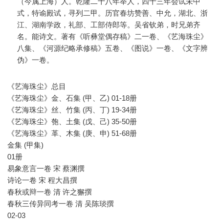
（今属上海）人。乾隆二十八年举人，四十三年会试未中
式，特谕殿试，寻列二甲。历官春坊赞善、中允，湖北、浙
江、湖南学政，礼部、工部侍郎等。吴省钦弟，时兄弟齐
名。能诗文。著有《听彝堂偶存稿》二一卷、《艺海珠尘》
八集、《河源纪略承修稿》五卷、《图说》一卷、《文字辨
伪》一卷。
《艺海珠尘》总目
《艺海珠尘》金、石集 (甲、乙) 01-18册
《艺海珠尘》丝、竹集 (丙、丁) 19-34册
《艺海珠尘》匏、土集 (戊、己) 35-50册
《艺海珠尘》革、木集 (庚、申) 51-68册
金集 (甲集)
01册
易象意言一卷 宋 蔡渊撰
诗论一卷 宋 程大昌撰
春秋或辩一卷 清 许之獬撰
春秋三传异同考一卷 清 吴陈琰撰
02-03