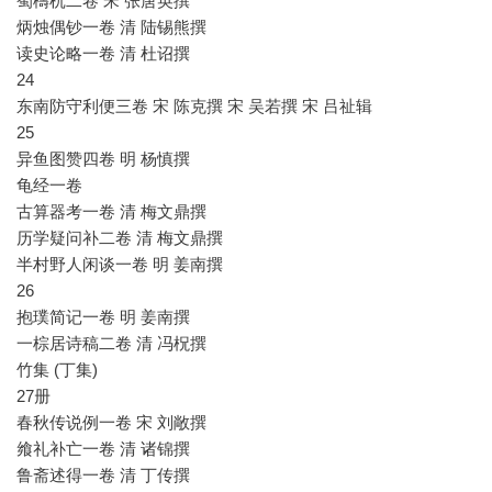
蜀檮杌二卷 宋 张唐英撰
炳烛偶钞一卷 清 陆锡熊撰
读史论略一卷 清 杜诏撰
24
东南防守利便三卷 宋 陈克撰 宋 吴若撰 宋 吕祉辑
25
异鱼图赞四卷 明 杨慎撰
龟经一卷
古算器考一卷 清 梅文鼎撰
历学疑问补二卷 清 梅文鼎撰
半村野人闲谈一卷 明 姜南撰
26
抱璞简记一卷 明 姜南撰
一棕居诗稿二卷 清 冯柷撰
竹集 (丁集)
27册
春秋传说例一卷 宋 刘敞撰
飨礼补亡一卷 清 诸锦撰
鲁斋述得一卷 清 丁传撰