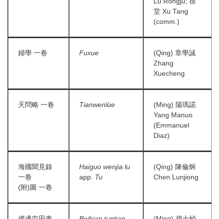
Lu Rongju; 徐
堂 Xu Tang
(comm.)
婦學 一卷
Fuxue
(Qing) 章學誠
Zhang
Xuecheng
天問略 一卷
Tianwenlüe
(Ming) 陽瑪諾
Yang Manuo
(Emmanuel
Diaz)
海國聞見錄
Haiguo wenjia lu
(Qing) 陳倫炯
一卷
app.
Tu
Chen Lunjiong
(附)圖 一卷
備邊屯田車
Beibian tuntian
(Ming) 趙士楨