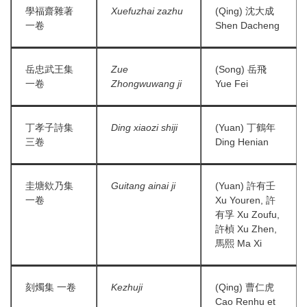
學福齋雜著
Xuefuzhai zazhu
(Qing) 沈大成
一卷
Shen Dacheng
岳忠武王集
Zue
(Song) 岳飛
一卷
Zhongwuwang ji
Yue Fei
丁孝子詩集
Ding xiaozi shiji
(Yuan) 丁鶴年
三卷
Ding Henian
圭塘欸乃集
Guitang ainai ji
(Yuan) 許有壬
一卷
Xu Youren, 許
有孚 Xu Zoufu,
許楨 Xu Zhen,
馬熙 Ma Xi
刻燭集 一卷
Kezhuji
(Qing) 曹仁虎
Cao Renhu et