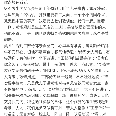
你点颜色看看。
这个考生的父亲是当朝工部侍郎，听了儿子禀告，怒发冲冠，
心里气啊！俗话说，打狗也要看主人面，一个小小的同考官，
竟无视本官的尊严，我定要去教训教训他。转而一想。慢着，
一则，考场规则是皇上恩准的,二则，吴省钦是铁面无私的人，
动他不得。于是，他想到去找吴省钦的弟弟吴省兰，来个旁敲
侧击。
吴省兰看到工部侍郎亲自登门，心里早有准备，黄鼠狼给鸡拜
年不安好心。但他不动声色，客气地恭迎：“侍郎大人驾临，有
失远迎，有何吩咐，坐下请讲。” 工部侍郎故装寒喧：“吴考官
你辛苦了，特来拜望。带上一份薄礼，以表一点心意。”吴省兰
装作受宠若惊的样子：“啊呀呀，下官岂敢收纳大人的厚礼，大
人有事，敬请指点。” 工部侍郎略一迟疑，吞吞吐吐地说：“没
啥要事相商，只是我儿子进考场时与令兄省钦同考官发生一点
不愉快的事，我想……”。吴省兰急忙接口道：“大人不用讲了，
我哥哥严格考场纪律，免除舞弊行动，做得对的。谅必大人也
支持我们的。我也遇到类似的事体，这个作弊的考生被我赶出
考场。大人，我们兄弟俩做得可对，请大人指教！”工部侍郎一
时语塞，无言对答，脸上红一阵白一阵，吱唔地说：“呃，对！