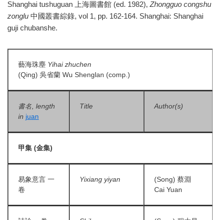
Shanghai tushuguan 上海圖書館 (ed. 1982),
Zhongguo congshu
zonglu
中國叢書綜錄, vol 1, pp. 162-164. Shanghai: Shanghai
guji chubanshe.
藝海珠塵
Yihai zhuchen
(Qing) 吳省蘭 Wu Shenglan (comp.)
書名, length
Title
Author(s)
in
juan
甲集 (金集)
易象意言 一
Yixiang yiyan
(Song) 蔡淵
卷
Cai Yuan