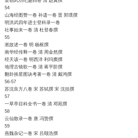
皇朝武功纪盛四卷 清 赵翼撰
54
山海经图赞一卷 补遗一卷 晋 郭璞撰
明洪武四年进士登科录一卷
社事始末一卷 清 杜登春撰
55
淞故述一卷 明 杨枢撰
南华经传释一卷 清 周金然撰
经天该一卷 明西洋 利玛窦撰
地理古镜歌一卷 清 蒋平阶撰
翻卦挨星图诀考著一卷 清 戴鸿撰
56-57
苏沈良方八卷 宋 苏轼撰 宋 沈括撰
57
一草亭目科全书一卷 清 邓苑撰
58
云仙散录一卷 唐 冯贽撰
59
燕魏杂记一卷 宋 吕颐浩撰