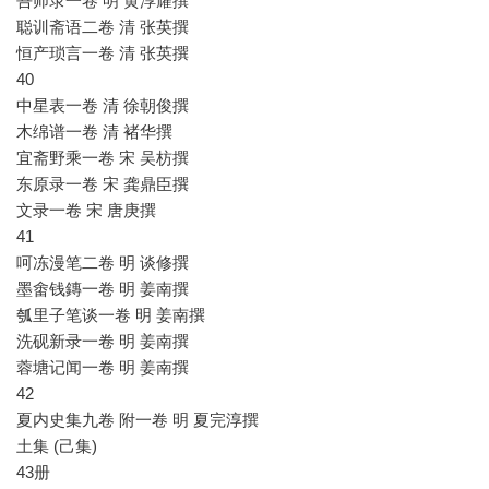
吾师录一卷 明 黄淳耀撰
聪训斋语二卷 清 张英撰
恒产琐言一卷 清 张英撰
40
中星表一卷 清 徐朝俊撰
木绵谱一卷 清 褚华撰
宜斋野乘一卷 宋 吴枋撰
东原录一卷 宋 龚鼎臣撰
文录一卷 宋 唐庚撰
41
呵冻漫笔二卷 明 谈修撰
墨畬钱鏄一卷 明 姜南撰
瓠里子笔谈一卷 明 姜南撰
洗砚新录一卷 明 姜南撰
蓉塘记闻一卷 明 姜南撰
42
夏内史集九卷 附一卷 明 夏完淳撰
土集 (己集)
43册