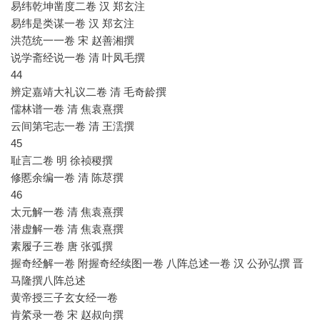
易纬乾坤凿度二卷 汉 郑玄注
易纬是类谋一卷 汉 郑玄注
洪范统一一卷 宋 赵善湘撰
说学斋经说一卷 清 叶凤毛撰
44
辨定嘉靖大礼议二卷 清 毛奇龄撰
儒林谱一卷 清 焦袁熹撰
云间第宅志一卷 清 王澐撰
45
耻言二卷 明 徐祯稷撰
修慝余编一卷 清 陈荩撰
46
太元解一卷 清 焦袁熹撰
潜虚解一卷 清 焦袁熹撰
素履子三卷 唐 张弧撰
握奇经解一卷 附握奇经续图一卷 八阵总述一卷 汉 公孙弘撰 晋
马隆撰八阵总述
黄帝授三子玄女经一卷
肯綮录一卷 宋 赵叔向撰