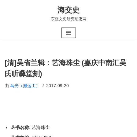
海交史
跳
东亚文史研究动态网
至
正
文
[清]吴省兰辑：艺海珠尘 (嘉庆中南汇吴
氏听彝堂刻)
由
马光（搬运工）
2017-09-20
丛书名称
: 艺海珠尘