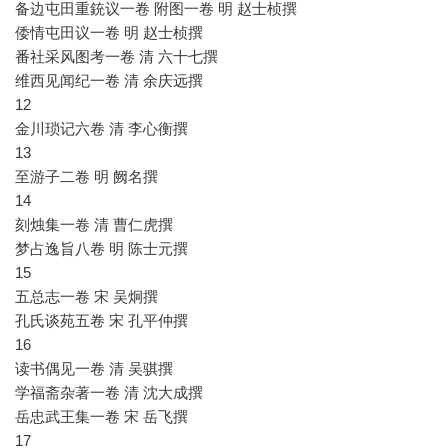
备边屯田重銃议一卷 附图一卷 明 赵士桢撰
倭情屯田议一卷 明 赵士桢撰
番社采风图考一卷 清 六十七撰
维西见闻纪一卷 清 余庆远撰
12
金川琐记六卷 清 李心衡撰
13
至游子二卷 明 阙名撰
14
刻烛集一卷 清 曹仁虎撰
梦占逸旨八卷 明 陈士元撰
15
五总志一卷 宋 吴炯撰
孔氏谈苑五卷 宋 孔平仲撰
16
读书偶见一卷 清 吴骐撰
学福斋杂著一卷 清 沈大成撰
岳忠武王集一卷 宋 岳飞撰
17