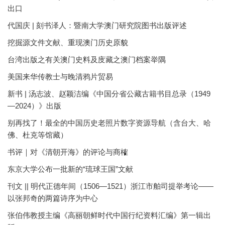
出口
代国庆 | 刻书泽人：暨南大学澳门研究院图书出版评述
挖掘源文件文献、重现澳门历史原貌
台湾出版之有关澳门史料及庋藏之澳门档案举隅
美国来华传教士与晚清鸦片贸易
新书 | 汤志波、赵颖洁编《中国分省公藏古籍书目总录（1949
—2024）》出版
别再找了！最全的中国历史老照片数字资源导航（含台大、哈
佛、杜克等馆藏）
书评｜对《清朝开海》的评论与商榷
东京大学公布一批新的“琉球王国”文献
刊文 || 明代正德年间（1506—1521）浙江市舶司提举考论——
以张邦奇的两篇诗序为中心
张伯伟教授主编《高丽朝鲜时代中国行纪资料汇编》第一辑出