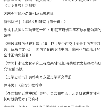
《大明會典》之對照
方志类古籍地名识别及系统构建
新书快报 | 《海洋文明研究（第十辑）》
徐成丨故国世军与新朝士民： 明朝宣府镇军事家族在清前期的
嬗变
《季风海域的丝银对流：16—17世纪中西交往图景中的东亚移
民、贸易与文化》：国内罕见的明清中国、东南亚与西班牙的
全球互动史新著！
【学闻】浙江文化研究工程成果“浙江旧海关档案文献整理与研
究”全部出版
【史学史新书】劳特利奇东亚史学研究手册
仲伟民 | 《崩盘》推荐序
【多面相的近世中国】史料、语言和理论：元史研究世界性和
长时段的思考 | 马晓林