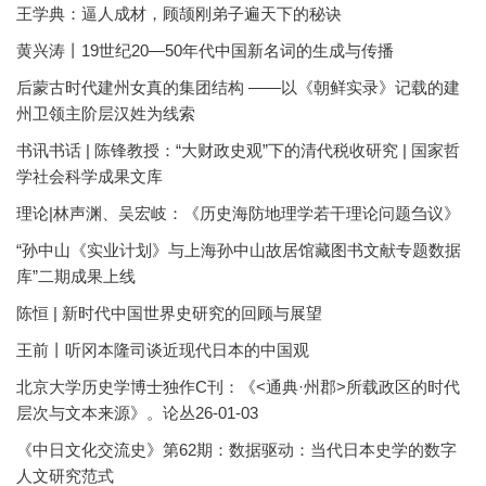
王学典：逼人成材，顾颉刚弟子遍天下的秘诀
黄兴涛丨19世纪20—50年代中国新名词的生成与传播
后蒙古时代建州女真的集团结构 ——以《朝鲜实录》记载的建
州卫领主阶层汉姓为线索
书讯书话 | 陈锋教授：“大财政史观”下的清代税收研究 | 国家哲
学社会科学成果文库
理论|林声渊、吴宏岐：《历史海防地理学若干理论问题刍议》
“孙中山《实业计划》与上海孙中山故居馆藏图书文献专题数据
库”二期成果上线
陈恒 | 新时代中国世界史研究的回顾与展望
王前丨听冈本隆司谈近现代日本的中国观
北京大学历史学博士独作C刊：《<通典·州郡>所载政区的时代
层次与文本来源》。论丛26-01-03
《中日文化交流史》第62期：数据驱动：当代日本史学的数字
人文研究范式