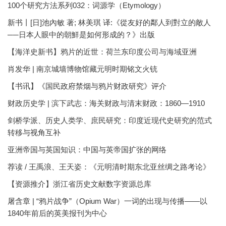
100个研究方法系列032：词源学（Etymology）
新书丨[日]池內敏 著; 林美琪 译:《從友好的鄰人到對立的敵人
──日本人眼中的朝鮮是如何形成的？》出版
【海洋史新书】鸦片的近世：荷兰东印度公司与海域亚洲
肖发华 | 南京城墙博物馆藏元明时期铭文火铳
【书讯】《国民政府禁烟与鸦片财政研究》评介
财政历史学 | 滨下武志：海关财政与清末财政：1860—1910
剑桥学派、历史人类学、庶民研究：印度近现代史研究的范式
转移与视角互补
亚洲帝国与英国知识：中国与英帝国扩张的网络
荐读 / 王禹浪、王天姿：《元明清时期东北亚丝绸之路考论》
【资源推介】浙江省历史文献数字资源总库
屠含章 | “鸦片战争”（Opium War）一词的出现与传播——以
1840年前后的英美报刊为中心