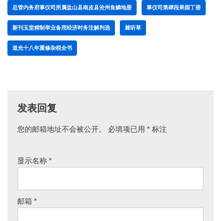
总管内务府掌仪司所属盐山县南皮县沧州鱼鳞地册
掌仪司第肆段果园丁册
新刊玉堂精制举业备用经济时务注解判选
棘听草
道光十八年重修杂税全书
发表回复
您的邮箱地址不会被公开。
A
必填项已用
*
标注
lt
e
显示名称
*
r
n
a
ti
邮箱
*
v