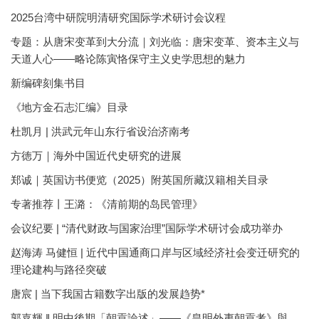
2025台湾中研院明清研究国际学术研讨会议程
专题：从唐宋变革到大分流｜刘光临：唐宋变革、资本主义与
天道人心——略论陈寅恪保守主义史学思想的魅力
新编碑刻集书目
《地方金石志汇编》目录
杜凯月 | 洪武元年山东行省设治济南考
方徳万｜海外中国近代史研究的进展
郑诚｜英国访书便览（2025）附英国所藏汉籍相关目录
专著推荐丨王潞：《清前期的岛民管理》
会议纪要 | “清代财政与国家治理”国际学术研讨会成功举办
赵海涛 马健恒 | 近代中国通商口岸与区域经济社会变迁研究的
理论建构与路径突破
唐宸 | 当下我国古籍数字出版的发展趋势*
郭嘉輝 ‖ 明中後期「朝貢論述」——《皇明外夷朝貢考》與