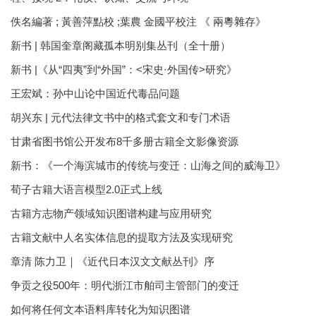
佚名編著 ; 黃善萍點校 ;葉農 金國平校注 《 兩粵雜存》
新书 | 韩国奎章阁藏孤本明别集丛刊（全十册）
新书 |《从“四夷”到“外国”：<宋史·外国传>研究》
王宏斌：孙中山论中国近代毒品问题
胡兴东 | 元代法律文书中的格式套文和专门术语
甘肃省图书馆公开发布8千多册古籍全文影像资源
新书：《一个海滨城市的传统与变迁：山海之间的威海卫》
荀子古籍大语言模型2.0正式上线
古籍方志物产领域知识图谱构建与应用研究
古籍文献中人名实体信息的提取方法及实现研究
章清 陈力卫｜《近代日本汉文文献丛刊》序
争贡之役500年：明代浙江市舶司主管部门的变迁
如何将任何文本语料库转化为知识图谱