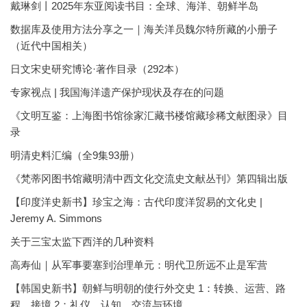
戴琳剑丨2025年东亚阅读书目：全球、海洋、朝鲜半岛
数据库及使用方法分享之一｜海关洋员魏尔特所藏的小册子
（近代中国相关）
日文宋史研究博论·著作目录（292本）
专家视点 | 我国海洋遗产保护现状及存在的问题
《文明互鉴：上海图书馆徐家汇藏书楼馆藏珍稀文献图录》目
录
明清史料汇编（全9集93册）
《梵蒂冈图书馆藏明清中西文化交流史文献丛刊》第四辑出版
【印度洋史新书】珍宝之海：古代印度洋贸易的文化史 |
Jeremy A. Simmons
关于三宝太监下西洋的几种资料
高寿仙｜从军事要塞到治理单元：明代卫所远不止是军营
【韩国史新书】朝鲜与明朝的使行外交史 1：转换、运营、路
程、接境 2：礼仪、认知、交流与环境