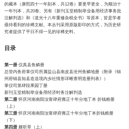
的藏本（康熙四十一年刻本，共12卷）要更早更全，为顺治十
一年刊本，共20卷。另有《新刊玉堂精制举业备用经济事务批
注解判选》和《道光十八年重修杂税全书》等原本，皆是学者
亟待看到的珍稀文献。本丛刊采用原版影印的方式，为历史研
究者提供了平日不得一见的珍稀史料。
目录
第一册
仪真县鱼鳞册
总管内务府掌仪司所属盐山县南皮县沧州鱼鳞地册（附录《锦
州府锦县知县造送境内乡社情形详晰查明造册列表》）
掌仪司第肆段果园丁册
新刊玉堂精制举业备用经济时务注解判选
第二册
怀庆河南南阳汝甯肆府雍正十年分地丁本 折钱粮册
（上）
第三册
怀庆河南南阳汝甯肆府雍正十年分地丁本折钱粮册
（下）
第四册
棘听草（上）