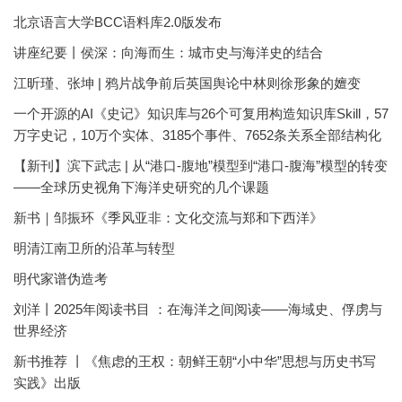
北京语言大学BCC语料库2.0版发布
讲座纪要丨侯深：向海而生：城市史与海洋史的结合
江昕瑾、张坤 | 鸦片战争前后英国舆论中林则徐形象的嬗变
一个开源的AI《史记》知识库与26个可复用构造知识库Skill，57
万字史记，10万个实体、3185个事件、7652条关系全部结构化
【新刊】滨下武志 | 从“港口-腹地”模型到“港口-腹海”模型的转变
——全球历史视角下海洋史研究的几个课题
新书｜邹振环《季风亚非：文化交流与郑和下西洋》
明清江南卫所的沿革与转型
明代家谱伪造考
刘洋丨2025年阅读书目 ：在海洋之间阅读——海域史、俘虏与
世界经济
新书推荐 丨《焦虑的王权：朝鲜王朝“小中华”思想与历史书写
实践》出版