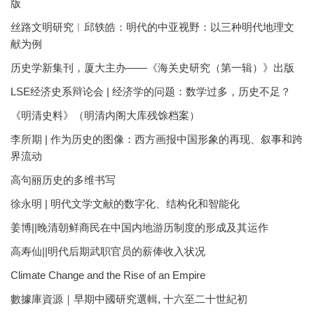
版
丝路文明研究︱邱轶皓：明代的中亚视野：以三种明代地理文
献为例
历史学新集刊，厦大主办——《海关史研究（第一辑）》出版
LSE经济史系辩论会 | 经济学的问题：数学过多，历史不足？
《明清史料》（明清内阁大库残馀档案）
李所期 | 作为历史的图像：西方画报中国形象的再现、叙事和跨
界流动
高句丽历史的多维书写
徐永明 | 明代文学文献的数字化、结构化和智能化
姜博||晚清朝鲜商民在中国内地游历制度的形成及其运作
高寿仙||明代后期武职官员的薪俸收入状况
Climate Change and the Rise of an Empire
數據庫資源｜早期中國研究選輯, 十六至二十世紀初