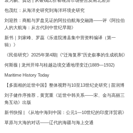
袁为鹏、龚达 | 从银钱比价看晚清市场整合及南北差异
包茂红：从海洋史研究到海洋环境史研究
刘迎胜：商船与罗盘见证的阿拉伯航海交融路——评《阿拉伯
人的大航海：从古代到中世纪早期》
新书｜刘家峰、罗蕊《乐道院潍县集中营资料编译（第一
辑）》
《民俗研究》2025年第4期|《“迁海复界”历史叙事的生成机制》
何斯薇 | 龙州开埠与桂越边境交通地理变迁(1889—1932)
Maritime History Today
【多面相的近世中国】整体视野与10至13世纪史研究 | 苗润博
刘子健作序推荐，黄宽重《近世中韩关系——宋、金与高丽三
角互动》出版
新书快报 | 《从地中海到中国：公元1—10世纪的印度洋贸易》
草原与大海的对话——辽代的海疆与海上交通