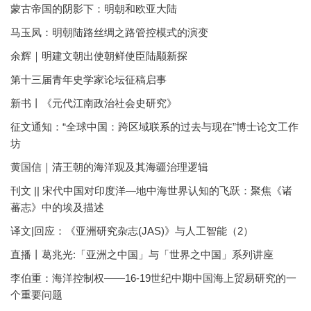
蒙古帝国的阴影下：明朝和欧亚大陆
马玉凤：明朝陆路丝绸之路管控模式的演变
余辉｜明建文朝出使朝鲜使臣陆颙新探
第十三届青年史学家论坛征稿启事
新书丨《元代江南政治社会史研究》
征文通知：“全球中国：跨区域联系的过去与现在”博士论文工作
坊
黄国信｜清王朝的海洋观及其海疆治理逻辑
刊文 || 宋代中国对印度洋—地中海世界认知的飞跃：聚焦《诸
蕃志》中的埃及描述
译文|回应：《亚洲研究杂志(JAS)》与人工智能（2）
直播丨葛兆光:「亚洲之中国」与「世界之中国」系列讲座
李伯重：海洋控制权——16-19世纪中期中国海上贸易研究的一
个重要问题