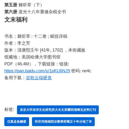
第五册
棘听草（下）
第六册
道光十八年重修杂税全书
文末福利
书名：棘听草 : 十二卷 ; 赋役详稿
作者：李之芳
版本：清康熙壬午 [41年, 1702] ，本衙藏板
馆藏地：美国哈佛大学图书馆
PDF（46.4M），下载链接：链接:
https://pan.baidu.com/s/1pKU6NJ9
密码: ne4c
备用下载：
谷歌云端硬盘
标签:
东京大学东洋文化研究所大木文库藏明清稀见史料汇刊
仪真县鱼鳞册
怀庆河南南阳汝甯肆府雍正十年分地丁本