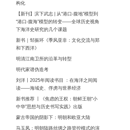
构化
【新刊】滨下武志 | 从“港口-腹地”模型到
“港口-腹海”模型的转变——全球历史视角
下海洋史研究的几个课题
新书｜邹振环《季风亚非：文化交流与郑
和下西洋》
明清江南卫所的沿革与转型
明代家谱伪造考
刘洋丨2025年阅读书目 ：在海洋之间阅
读——海域史、俘虏与世界经济
新书推荐 丨《焦虑的王权：朝鲜王朝“小
中华”思想与历史书写实践》出版
蒙古帝国的阴影下：明朝和欧亚大陆
马玉凤：明朝陆路丝绸之路管控模式的演