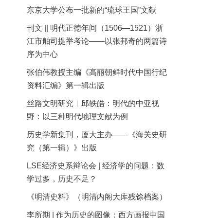
东京大学公布一批新的“琉球王国”文献
刊文 || 明代正德年间（1506—1521）浙
江市舶司提举考论——以张邦奇的两篇诗
序为中心
张伯伟教授主编《高丽朝鲜时代中国行纪
资料汇编》第一辑出版
丝路文明研究︱邱轶皓：明代的中亚视
野：以三种明代地理文献为例
历史学新集刊，厦大主办——《海关史研
究（第一辑）》出版
LSE经济史系辩论会 | 经济学的问题：数
学过多，历史不足？
《明清史料》（明清内阁大库残馀档案）
李所期 | 作为历史的图像：西方画报中国