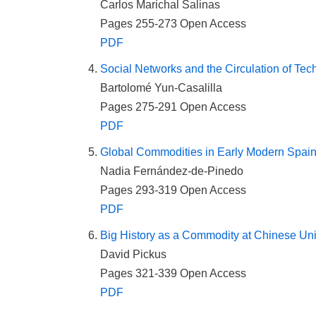
Carlos Marichal Salinas
Pages 255-273
Open Access
PDF
Social Networks and the Circulation of Te
Bartolomé Yun-Casalilla
Pages 275-291
Open Access
PDF
Global Commodities in Early Modern Spai
Nadia Fernández-de-Pinedo
Pages 293-319
Open Access
PDF
Big History as a Commodity at Chinese Unive
David Pickus
Pages 321-339
Open Access
PDF