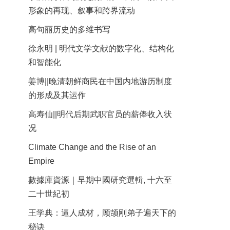
形象的再现、叙事和跨界流动
高句丽历史的多维书写
徐永明 | 明代文学文献的数字化、结构化
和智能化
姜博||晚清朝鲜商民在中国内地游历制度
的形成及其运作
高寿仙||明代后期武职官员的薪俸收入状
况
Climate Change and the Rise of an
Empire
數據庫資源｜早期中國研究選輯, 十六至
二十世紀初
王学典：逼人成材，顾颉刚弟子遍天下的
秘诀