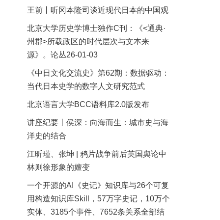
王前丨听冈本隆司谈近现代日本的中国观
北京大学历史学博士独作C刊：《<通典·
州郡>所载政区的时代层次与文本来
源》。论丛26-01-03
《中日文化交流史》第62期：数据驱动：
当代日本史学的数字人文研究范式
北京语言大学BCC语料库2.0版发布
讲座纪要丨侯深：向海而生：城市史与海
洋史的结合
江昕瑾、张坤 | 鸦片战争前后英国舆论中
林则徐形象的嬗变
一个开源的AI《史记》知识库与26个可复
用构造知识库Skill，57万字史记，10万个
实体、3185个事件、7652条关系全部结