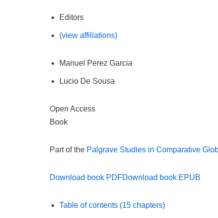
Editors
(view affiliations)
Manuel Perez Garcia
Lucio De Sousa
Open Access
Book
Part of the
Palgrave Studies in Comparative Glob
Download book PDF
Download book EPUB
Table of contents
(15 chapters)