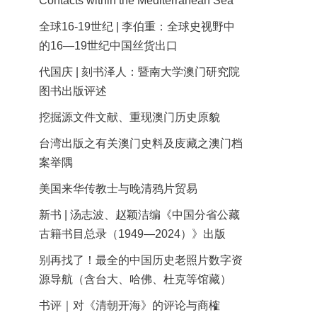
Contacts within the Mediterranean Sea
全球16-19世纪 | 李伯重：全球史视野中
的16—19世纪中国丝货出口
代国庆 | 刻书泽人：暨南大学澳门研究院
图书出版评述
挖掘源文件文献、重现澳门历史原貌
台湾出版之有关澳门史料及庋藏之澳门档
案举隅
美国来华传教士与晚清鸦片贸易
新书 | 汤志波、赵颖洁编《中国分省公藏
古籍书目总录（1949—2024）》出版
别再找了！最全的中国历史老照片数字资
源导航（含台大、哈佛、杜克等馆藏）
书评｜对《清朝开海》的评论与商榷