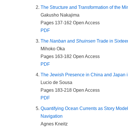
The Structure and Transformation of the M
Gakusho Nakajima
Pages 137-162
Open Access
PDF
The
Nanban
and
Shuinsen
Trade in Sixte
Mihoko Oka
Pages 163-182
Open Access
PDF
The Jewish Presence in China and Japan in
Lucio de Sousa
Pages 183-218
Open Access
PDF
Quantifying Ocean Currents as Story Models
Navigation
Agnes Kneitz