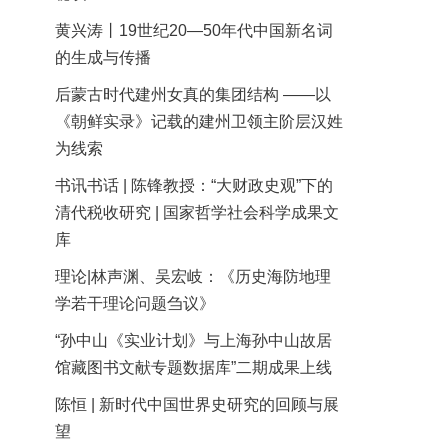
黄兴涛丨19世纪20—50年代中国新名词
的生成与传播
后蒙古时代建州女真的集团结构 ——以
《朝鲜实录》记载的建州卫领主阶层汉姓
为线索
书讯书话 | 陈锋教授：“大财政史观”下的
清代税收研究 | 国家哲学社会科学成果文
库
理论|林声渊、吴宏岐：《历史海防地理
学若干理论问题刍议》
“孙中山《实业计划》与上海孙中山故居
馆藏图书文献专题数据库”二期成果上线
陈恒 | 新时代中国世界史研究的回顾与展
望