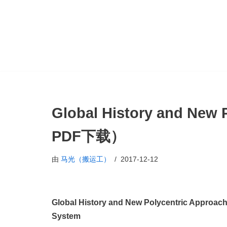
跳
至
正
文
Global History and Ne
PDF下载）
由
马光（搬运工）
2017-12-12
Global History and New Polycentric Approach
System