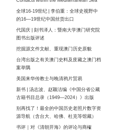
Contacts within the Mediterranean Sea
全球16-19世纪 | 李伯重：全球史视野中
的16—19世纪中国丝货出口
代国庆 | 刻书泽人：暨南大学澳门研究院
图书出版评述
挖掘源文件文献、重现澳门历史原貌
台湾出版之有关澳门史料及庋藏之澳门档
案举隅
美国来华传教士与晚清鸦片贸易
新书 | 汤志波、赵颖洁编《中国分省公藏
古籍书目总录（1949—2024）》出版
别再找了！最全的中国历史老照片数字资
源导航（含台大、哈佛、杜克等馆藏）
书评｜对《清朝开海》的评论与商榷