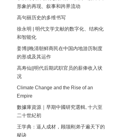
形象的再现、叙事和跨界流动
高句丽历史的多维书写
徐永明 | 明代文学文献的数字化、结构化
和智能化
姜博||晚清朝鲜商民在中国内地游历制度
的形成及其运作
高寿仙||明代后期武职官员的薪俸收入状
况
Climate Change and the Rise of an
Empire
數據庫資源｜早期中國研究選輯, 十六至
二十世紀初
王学典：逼人成材，顾颉刚弟子遍天下的
秘诀