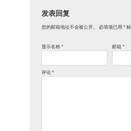
发表回复
您的邮箱地址不会被公开。
A
必填项已用
*
标
lt
e
显示名称
*
邮箱
*
r
n
a
评论
*
ti
v
e
: