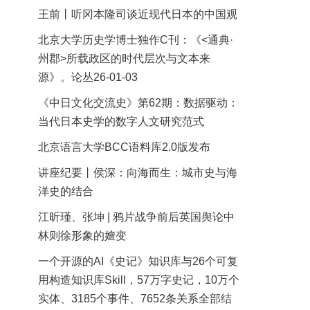
王前丨听冈本隆司谈近现代日本的中国观
北京大学历史学博士独作C刊：《<通典·
州郡>所载政区的时代层次与文本来
源》。论丛26-01-03
《中日文化交流史》第62期：数据驱动：
当代日本史学的数字人文研究范式
北京语言大学BCC语料库2.0版发布
讲座纪要丨侯深：向海而生：城市史与海
洋史的结合
江昕瑾、张坤 | 鸦片战争前后英国舆论中
林则徐形象的嬗变
一个开源的AI《史记》知识库与26个可复
用构造知识库Skill，57万字史记，10万个
实体、3185个事件、7652条关系全部结