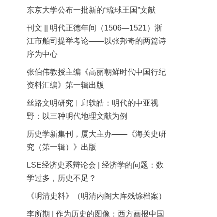
东京大学公布一批新的“琉球王国”文献
刊文 || 明代正德年间（1506—1521）浙
江市舶司提举考论——以张邦奇的两篇诗
序为中心
张伯伟教授主编《高丽朝鲜时代中国行纪
资料汇编》第一辑出版
丝路文明研究︱邱轶皓：明代的中亚视
野：以三种明代地理文献为例
历史学新集刊，厦大主办——《海关史研
究（第一辑）》出版
LSE经济史系辩论会 | 经济学的问题：数
学过多，历史不足？
《明清史料》（明清内阁大库残馀档案）
李所期 | 作为历史的图像：西方画报中国