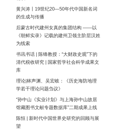
黄兴涛丨19世纪20—50年代中国新名词
的生成与传播
后蒙古时代建州女真的集团结构 ——以
《朝鲜实录》记载的建州卫领主阶层汉姓
为线索
书讯书话 | 陈锋教授：“大财政史观”下的
清代税收研究 | 国家哲学社会科学成果文
库
理论|林声渊、吴宏岐：《历史海防地理
学若干理论问题刍议》
“孙中山《实业计划》与上海孙中山故居
馆藏图书文献专题数据库”二期成果上线
陈恒 | 新时代中国世界史研究的回顾与展
望