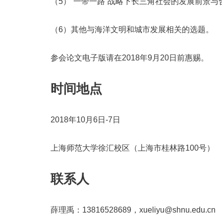
（
5
）
“
一带一路
”
战略下长三角社会的发展前景与
（
6
）其他与海洋文明和城市发展相关的选题。
参会论文电子版请在
2018
年
9
月
20
日前惠赐。
时间地点
2018年10月6日-7日
上海师范大学徐汇校区（上海市桂林路100号）
联系人
薛理禹：
13816528689
，
xueliyu@shnu.edu.cn