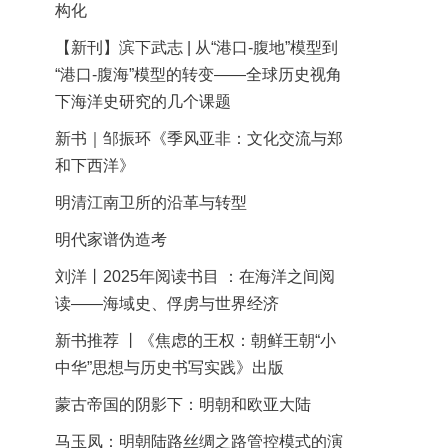
构化
【新刊】滨下武志 | 从“港口-腹地”模型到
“港口-腹海”模型的转变——全球历史视角
下海洋史研究的几个课题
新书｜邹振环《季风亚非：文化交流与郑
和下西洋》
明清江南卫所的沿革与转型
明代家谱伪造考
刘洋丨2025年阅读书目 ：在海洋之间阅
读——海域史、俘虏与世界经济
新书推荐 丨《焦虑的王权：朝鲜王朝“小
中华”思想与历史书写实践》出版
蒙古帝国的阴影下：明朝和欧亚大陆
马玉凤：明朝陆路丝绸之路管控模式的演