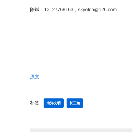
陈斌：
13127768163
，
skyofcb@126.com
原文
标签:
海洋文明
长三角