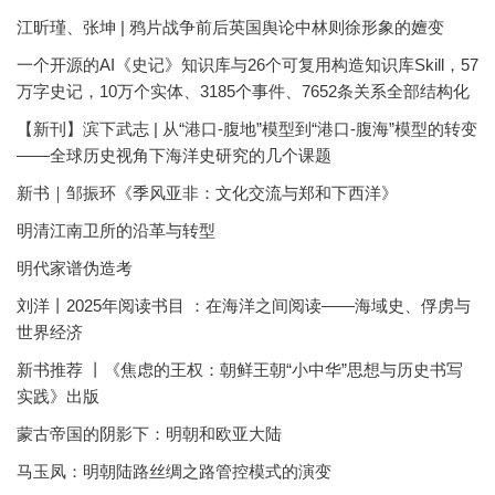
江昕瑾、张坤 | 鸦片战争前后英国舆论中林则徐形象的嬗变
一个开源的AI《史记》知识库与26个可复用构造知识库Skill，57
万字史记，10万个实体、3185个事件、7652条关系全部结构化
【新刊】滨下武志 | 从“港口-腹地”模型到“港口-腹海”模型的转变
——全球历史视角下海洋史研究的几个课题
新书｜邹振环《季风亚非：文化交流与郑和下西洋》
明清江南卫所的沿革与转型
明代家谱伪造考
刘洋丨2025年阅读书目 ：在海洋之间阅读——海域史、俘虏与
世界经济
新书推荐 丨《焦虑的王权：朝鲜王朝“小中华”思想与历史书写
实践》出版
蒙古帝国的阴影下：明朝和欧亚大陆
马玉凤：明朝陆路丝绸之路管控模式的演变