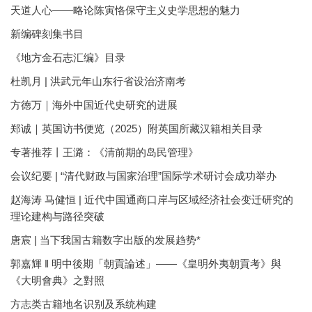
天道人心——略论陈寅恪保守主义史学思想的魅力
新编碑刻集书目
《地方金石志汇编》目录
杜凯月 | 洪武元年山东行省设治济南考
方徳万｜海外中国近代史研究的进展
郑诚｜英国访书便览（2025）附英国所藏汉籍相关目录
专著推荐丨王潞：《清前期的岛民管理》
会议纪要 | “清代财政与国家治理”国际学术研讨会成功举办
赵海涛 马健恒 | 近代中国通商口岸与区域经济社会变迁研究的
理论建构与路径突破
唐宸 | 当下我国古籍数字出版的发展趋势*
郭嘉輝 ‖ 明中後期「朝貢論述」——《皇明外夷朝貢考》與
《大明會典》之對照
方志类古籍地名识别及系统构建