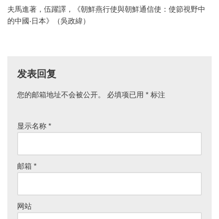
夫馬進著，伍躍譯，《朝鮮燕行使與朝鮮通信使：使節視野中
的中國‧日本》（吳政緯）
发表回复
您的邮箱地址不会被公开。
必填项已用
*
标注
显示名称
*
邮箱
*
网站