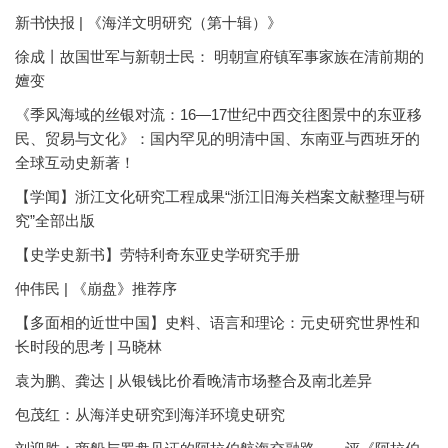
新书快报 | 《海洋文明研究（第十辑）》
徐成丨故国世军与新朝士民： 明朝宣府镇军事家族在清前期的
嬗变
《季风海域的丝银对流：16—17世纪中西交往图景中的东亚移
民、贸易与文化》：国内罕见的明清中国、东南亚与西班牙的
全球互动史新著！
【学闻】浙江文化研究工程成果“浙江旧海关档案文献整理与研
究”全部出版
【史学史新书】劳特利奇东亚史学研究手册
仲伟民 | 《崩盘》推荐序
【多面相的近世中国】史料、语言和理论：元史研究世界性和
长时段的思考 | 马晓林
袁为鹏、龚达 | 从银钱比价看晚清市场整合及南北差异
包茂红：从海洋史研究到海洋环境史研究