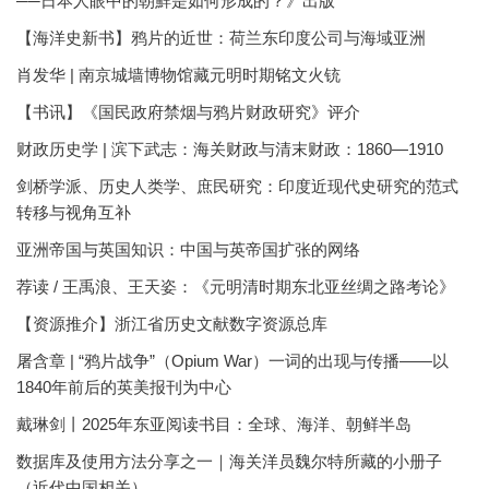
──日本人眼中的朝鮮是如何形成的？》出版
【海洋史新书】鸦片的近世：荷兰东印度公司与海域亚洲
肖发华 | 南京城墙博物馆藏元明时期铭文火铳
【书讯】《国民政府禁烟与鸦片财政研究》评介
财政历史学 | 滨下武志：海关财政与清末财政：1860—1910
剑桥学派、历史人类学、庶民研究：印度近现代史研究的范式
转移与视角互补
亚洲帝国与英国知识：中国与英帝国扩张的网络
荐读 / 王禹浪、王天姿：《元明清时期东北亚丝绸之路考论》
【资源推介】浙江省历史文献数字资源总库
屠含章 | “鸦片战争”（Opium War）一词的出现与传播——以
1840年前后的英美报刊为中心
戴琳剑丨2025年东亚阅读书目：全球、海洋、朝鲜半岛
数据库及使用方法分享之一｜海关洋员魏尔特所藏的小册子
（近代中国相关）