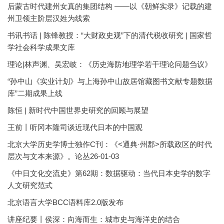
后蒙古时代建州女真的集团结构 ——以《朝鲜实录》记载的建
州卫领主阶层汉姓为线索
书讯书话 | 陈锋教授：“大财政史观”下的清代税收研究 | 国家哲
学社会科学成果文库
理论|林声渊、吴宏岐：《历史海防地理学若干理论问题刍议》
“孙中山《实业计划》与上海孙中山故居馆藏图书文献专题数据
库”二期成果上线
陈恒 | 新时代中国世界史研究的回顾与展望
王前丨听冈本隆司谈近现代日本的中国观
北京大学历史学博士独作C刊：《<通典·州郡>所载政区的时代
层次与文本来源》。论丛26-01-03
《中日文化交流史》第62期：数据驱动：当代日本史学的数字
人文研究范式
北京语言大学BCC语料库2.0版发布
讲座纪要丨侯深：向海而生：城市史与海洋史的结合