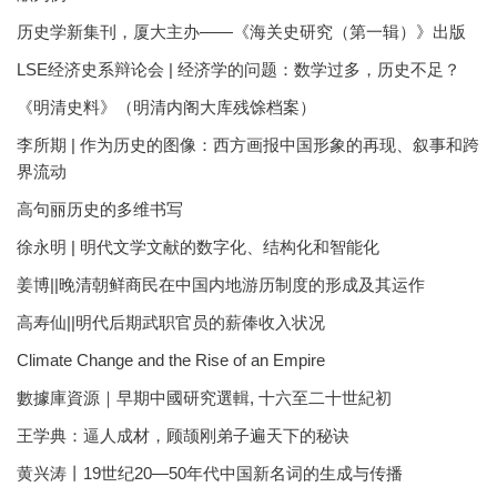
历史学新集刊，厦大主办——《海关史研究（第一辑）》出版
LSE经济史系辩论会 | 经济学的问题：数学过多，历史不足？
《明清史料》（明清内阁大库残馀档案）
李所期 | 作为历史的图像：西方画报中国形象的再现、叙事和跨
界流动
高句丽历史的多维书写
徐永明 | 明代文学文献的数字化、结构化和智能化
姜博||晚清朝鲜商民在中国内地游历制度的形成及其运作
高寿仙||明代后期武职官员的薪俸收入状况
Climate Change and the Rise of an Empire
數據庫資源｜早期中國研究選輯, 十六至二十世紀初
王学典：逼人成材，顾颉刚弟子遍天下的秘诀
黄兴涛丨19世纪20—50年代中国新名词的生成与传播