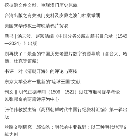
挖掘源文件文献、重现澳门历史原貌
台湾出版之有关澳门史料及庋藏之澳门档案举隅
美国来华传教士与晚清鸦片贸易
新书 | 汤志波、赵颖洁编《中国分省公藏古籍书目总录（1949
—2024）》出版
别再找了！最全的中国历史老照片数字资源导航（含台大、哈
佛、杜克等馆藏）
书评｜对《清朝开海》的评论与商榷
东京大学公布一批新的“琉球王国”文献
刊文 || 明代正德年间（1506—1521）浙江市舶司提举考论——
以张邦奇的两篇诗序为中心
张伯伟教授主编《高丽朝鲜时代中国行纪资料汇编》第一辑出
版
丝路文明研究︱邱轶皓：明代的中亚视野：以三种明代地理文
献为例