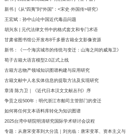
新书 |《从“四夷”到“外国”：<宋史·外国传>研究》
王宏斌：孙中山论中国近代毒品问题
胡兴东 | 元代法律文书中的格式套文和专门术语
甘肃省图书馆公开发布8千多册古籍全文影像资源
新书：《一个海滨城市的传统与变迁：山海之间的威海卫》
荀子古籍大语言模型2.0正式上线
古籍方志物产领域知识图谱构建与应用研究
古籍文献中人名实体信息的提取方法及实现研究
章清 陈力卫｜《近代日本汉文文献丛刊》序
争贡之役500年：明代浙江市舶司主管部门的变迁
如何将任何文本语料库转化为知识图谱
2025台湾中研院明清研究国际学术研讨会议程
专题：从唐宋变革到大分流｜刘光临：唐宋变革、资本主义与