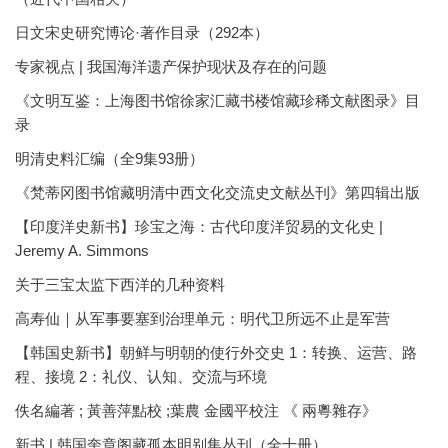
日文宋史研究博论·著作目录（292本）
专家视点 | 我国海洋遗产保护现状及存在的问题
《文明互鉴：上海图书馆徐家汇藏书楼馆藏珍稀文献图录》目
录
明清史料汇编（全9集93册）
《梵蒂冈图书馆藏明清中西文化交流史文献丛刊》第四辑出版
【印度洋史新书】珍宝之海：古代印度洋贸易的文化史 |
Jeremy A. Simmons
关于三宝太监下西洋的几种资料
高寿仙｜从军事要塞到治理单元：明代卫所远不止是军营
【韩国史新书】朝鲜与明朝的使行外交史 1：转换、运营、路
程、接境 2：礼仪、认知、交流与环境
佚名編著 ; 黃善萍點校 ;葉農 金國平校注 《 兩粵雜存》
新书 | 韩国奎章阁藏孤本明别集丛刊（全十册）