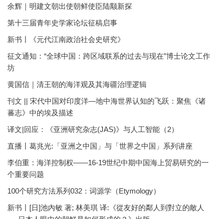
余辉｜明建文朝出使朝鲜使臣陆颙新探
第十三届青年史学家论坛征稿启事
新书丨《元代江南政治社会史研究》
征文通知：“全球中国：跨区域联系的过去与现在”博士论文工作
坊
黄国信｜清王朝的海洋观及其海疆治理逻辑
刊文 || 宋代中国对印度洋—地中海世界认知的飞跃：聚焦《诸
蕃志》中的埃及描述
译文|回应：《亚洲研究杂志(JAS)》与人工智能（2）
直播丨葛兆光:「亚洲之中国」与「世界之中国」系列讲座
李伯重：海洋控制权——16-19世纪中期中国海上贸易研究的一
个重要问题
100个研究方法系列032：词源学（Etymology）
新书丨[日]池內敏 著; 林美琪 译:《從友好的鄰人到對立的敵人