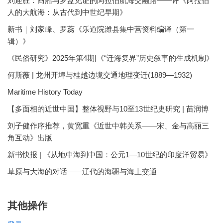
刘迎胜：商船与罗盘见证的阿拉伯航海交融路——评《阿拉伯
人的大航海：从古代到中世纪早期》
新书｜刘家峰、罗蕊《乐道院潍县集中营资料编译（第一
辑）》
《民俗研究》2025年第4期|《“迁海复界”历史叙事的生成机制》
何斯薇 | 龙州开埠与桂越边境交通地理变迁(1889—1932)
Maritime History Today
【多面相的近世中国】整体视野与10至13世纪史研究 | 苗润博
刘子健作序推荐，黄宽重《近世中韩关系——宋、金与高丽三
角互动》出版
新书快报 | 《从地中海到中国：公元1—10世纪的印度洋贸易》
草原与大海的对话——辽代的海疆与海上交通
其他操作