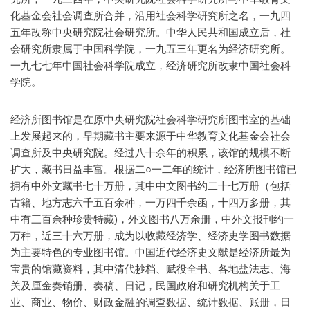
化基金会社会调查所合并，沿用社会科学研究所之名，一九四
五年改称中央研究院社会研究所。中华人民共和国成立后，社
会研究所隶属于中国科学院，一九五三年更名为经济研究所。
一九七七年中国社会科学院成立，经济研究所改隶中国社会科
学院。
经济所图书馆是在原中央研究院社会科学研究所图书室的基础
上发展起来的，早期藏书主要来源于中华教育文化基金会社会
调查所及中央研究院。经过八十余年的积累，该馆的规模不断
扩大，藏书日益丰富。根据二○一二年的统计，经济所图书馆已
拥有中外文藏书七十万册，其中中文图书约二十七万册（包括
古籍、地方志六千五百余种，一万四千余函，十四万多册，其
中有三百余种珍贵特藏)，外文图书八万余册，中外文报刊约一
万种，近三十六万册，成为以收藏经济学、经济史学图书数据
为主要特色的专业图书馆。中国近代经济史文献是经济所最为
宝贵的馆藏资料，其中清代抄档、赋役全书、各地盐法志、海
关及厘金奏销册、奏稿、日记，民国政府和研究机构关于工
业、商业、物价、财政金融的调查数据、统计数据、账册，日