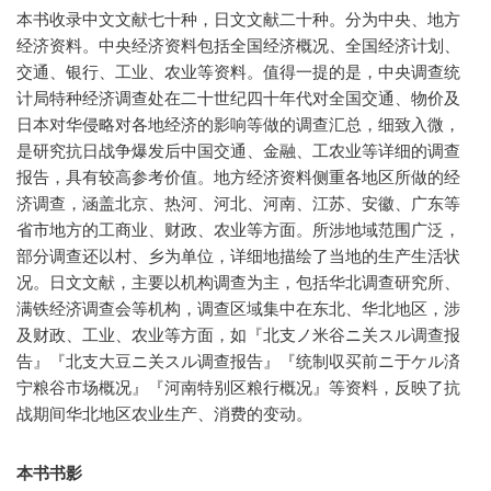
本书收录中文文献七十种，日文文献二十种。分为中央、地方
经济资料。中央经济资料包括全国经济概况、全国经济计划、
交通、银行、工业、农业等资料。值得一提的是，中央调查统
计局特种经济调查处在二十世纪四十年代对全国交通、物价及
日本对华侵略对各地经济的影响等做的调查汇总，细致入微，
是研究抗日战争爆发后中国交通、金融、工农业等详细的调查
报告，具有较高参考价值。地方经济资料侧重各地区所做的经
济调查，涵盖北京、热河、河北、河南、江苏、安徽、广东等
省市地方的工商业、财政、农业等方面。所涉地域范围广泛，
部分调查还以村、乡为单位，详细地描绘了当地的生产生活状
况。日文文献，主要以机构调查为主，包括华北调查研究所、
满铁经济调查会等机构，调查区域集中在东北、华北地区，涉
及财政、工业、农业等方面，如『北支ノ米谷ニ关スル调查报
告』『北支大豆ニ关スル调查报告』『统制収买前ニ于ケル済
宁粮谷市场概况』『河南特别区粮行概况』等资料，反映了抗
战期间华北地区农业生产、消费的变动。
本书书影