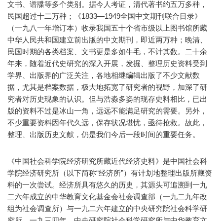
文书、谱牒等多个类别。据今人考证，清代著书约五万多种，
民国超过十二万种；《1833—1949全国中文期刊联合目录》
（一九八一年增订本）收录我国五十个省市级以上图书馆所藏
中华人民共和国建立前出版的中文期刊，即近两万种；晚清、
民国时期的各类档案、文书更是多如牛毛，不计其数。二十余
年来，随着近代史研究的深入开展，发掘、整理历史资料受到
学界、出版界的广泛关注，各地相继编辑出版了不少文献数
据，尤其是档案数据，极大地拓宽了研究者的视野，加深了研
究者对历史现象的认识。但与浩淼多姿的现存史料相比，已出
版的资料不过是冰山一角，远远不能满足研究的需要。另外，
不少重要资料因年代久远，保存状况堪忧，亟待抢救。故此，
整理、出版历史文献，仍是我们今后一段时间的重要任务。
《中国社会科学院经济研究所藏近代经济史料》是中国社会科
学院经济研究所（以下简称“经济所”）有计划地整理出版所藏资
料的一次尝试。经济所具有悠久的历史，其源头可追溯到一九
二六年成立的中华教育文化基金会社会调查部（一九二九年改
组为社会调查所）与一九二六年建立的中央研究院社会科学研
究所，一九三四年，中央研究院社会科学研究所与中华教育文