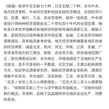
《续编》收录中文文献七十种，日文文献二十种。分为中央、
地方经济资料。中央经济资料包括全国经济概况、全国经济计
划、交通、银行、工业、农业等资料。值得一提的是，中央调
查统计局特种经济调查处在二十世纪四十年代对全国交通、物
价及日本对华侵略对各地经济的影响等做的调查汇总，细致入
微，是研究抗日战争爆发后中国交通、金融、工农业等详细的
调查报告，具有较高参考价值。地方经济资料侧重各地区所做
的经济调查，涵盖北京、热河、河北、河南、江苏、安徽、广
东等省市地方的工商业、财政、农业等方面。所涉地域范围广
泛，部分调查还以村、乡为单位，详细地描绘了当地的生产生
活状况，是不可多得的一手数据。日文文献，主要以机构调查
为主，包括华北调查研究所、满铁经济调查会等机构，调查区
域集中在东北、华北地区，涉及财政、工业、农业等方面，如
『北支ノ米谷ニ关スル调查报告』『北支大豆ニ关スル调查报
告』『统制収买前ニ于ケル済宁粮谷市场概况』『河南特别区
粮行概况』等资料，反映了抗战期间华北地区农业生产、消费
的变动。