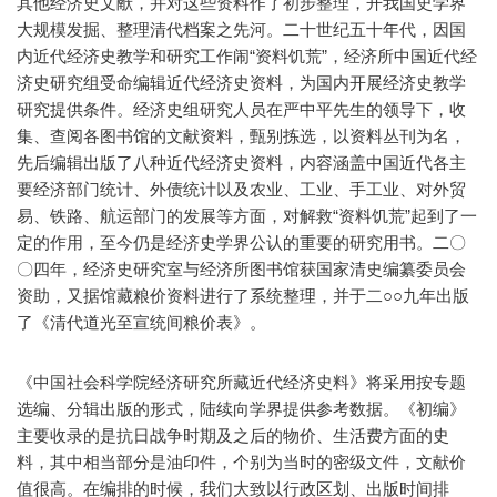
其他经济史文献，并对这些资料作了初步整理，开我国史学界
大规模发掘、整理清代档案之先河。二十世纪五十年代，因国
内近代经济史教学和研究工作闹“资料饥荒”，经济所中国近代经
济史研究组受命编辑近代经济史资料，为国内开展经济史教学
研究提供条件。经济史组研究人员在严中平先生的领导下，收
集、查阅各图书馆的文献资料，甄别拣选，以资料丛刊为名，
先后编辑出版了八种近代经济史资料，内容涵盖中国近代各主
要经济部门统计、外债统计以及农业、工业、手工业、对外贸
易、铁路、航运部门的发展等方面，对解救“资料饥荒”起到了一
定的作用，至今仍是经济史学界公认的重要的研究用书。二〇
〇四年，经济史研究室与经济所图书馆获国家清史编纂委员会
资助，又据馆藏粮价资料进行了系统整理，并于二○○九年出版
了《清代道光至宣统间粮价表》。
《中国社会科学院经济研究所藏近代经济史料》将采用按专题
选编、分辑出版的形式，陆续向学界提供参考数据。《初编》
主要收录的是抗日战争时期及之后的物价、生活费方面的史
料，其中相当部分是油印件，个别为当时的密级文件，文献价
值很高。在编排的时候，我们大致以行政区划、出版时间排