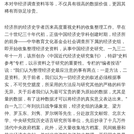
本对华经济调查资料等等，不仅具有很高的数据价值，更因其
稀有而弥足珍贵。
经济所的经济史学者历来高度重视史料的收集整理工作。早在
二十世纪三十年代初，正值中国经济史学科创建时期，经济所
的前身——中华教育文化基金会社会调查所下属的经济史组，
即开始收集整理经济史资料，从事中国经济史研究。一九三二
年十一月，该所创办《中国近代经济史研究集刊》，特辟“史料
参考”专栏，以示资料之于研究的重要性。专栏的“编者按语”
说：“我们认为整理经济史最应注意的事有两点：一是方法，二
是资料。关于前者，我们以为一切经济史的叙述必须根据事
实，不可凭空臆度，所采用的方法应与研究其他的严格的科学
无异。关于后者我们认为最可宝贵的要为原始的数据，尤其是
量的数据，有了这种数据才可以将经济的真实意义表达出来。”
自一九三〇年到抗日战争爆发前，经济史组的汤象龙、梁方
仲、罗玉东、刘隽、罗尔纲等先生，分赴故宫文献馆、北京大
学、中央研究院历史语言研究所等单位，先后抄录了十几万件
清代中央政府档案，此外，还大量收集地方档案、民间账册和