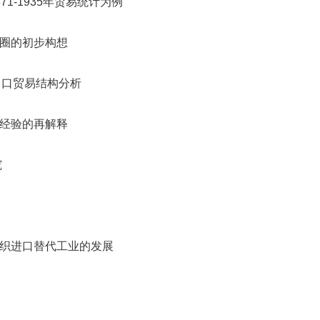
1-1935年贸易统计为例
态圈的初步构想
出口贸易结构分析
海经验的再解释
究
纺织进口替代工业的发展