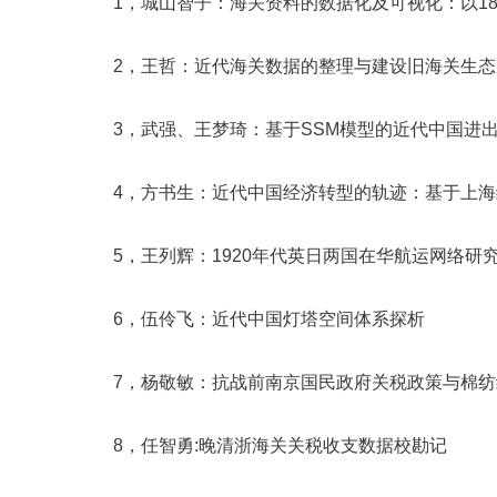
1，城山智子：海关资料的数据化及可视化：以187
2，王哲：近代海关数据的整理与建设旧海关生
3，武强、王梦琦：基于SSM模型的近代中国进
4，方书生：近代中国经济转型的轨迹：基于上
5，王列辉：1920年代英日两国在华航运网络研
6，伍伶飞：近代中国灯塔空间体系探析
7，杨敬敏：抗战前南京国民政府关税政策与棉
8，任智勇:晚清浙海关关税收支数据校勘记