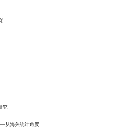
弟
研究
析—从海关统计角度