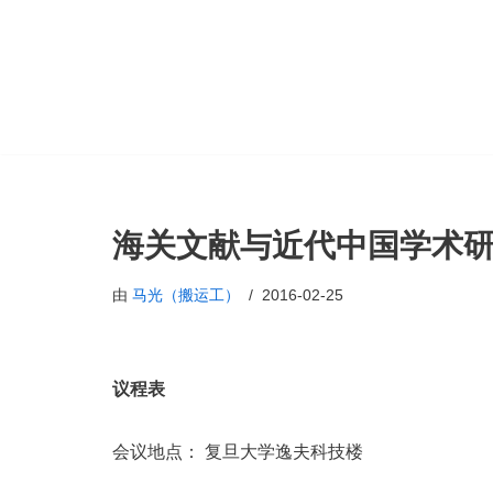
跳
至
正
文
海关文献与近代中国学术
由
马光（搬运工）
2016-02-25
议程表
会议地点： 复旦大学逸夫科技楼