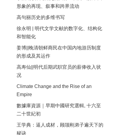
形象的再现、叙事和跨界流动
高句丽历史的多维书写
徐永明 | 明代文学文献的数字化、结构化
和智能化
姜博||晚清朝鲜商民在中国内地游历制度
的形成及其运作
高寿仙||明代后期武职官员的薪俸收入状
况
Climate Change and the Rise of an
Empire
數據庫資源｜早期中國研究選輯, 十六至
二十世紀初
王学典：逼人成材，顾颉刚弟子遍天下的
秘诀