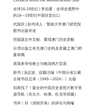
Contacts within the Mediterranean Sea
全球16-19世纪 | 李伯重：全球史视野中
的16—19世纪中国丝货出口
代国庆 | 刻书泽人：暨南大学澳门研究院
图书出版评述
挖掘源文件文献、重现澳门历史原貌
台湾出版之有关澳门史料及庋藏之澳门档
案举隅
美国来华传教士与晚清鸦片贸易
新书 | 汤志波、赵颖洁编《中国分省公藏
古籍书目总录（1949—2024）》出版
别再找了！最全的中国历史老照片数字资
源导航（含台大、哈佛、杜克等馆藏）
书评｜对《清朝开海》的评论与商榷