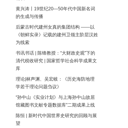
黄兴涛丨19世纪20—50年代中国新名词
的生成与传播
后蒙古时代建州女真的集团结构 ——以
《朝鲜实录》记载的建州卫领主阶层汉姓
为线索
书讯书话 | 陈锋教授：“大财政史观”下的
清代税收研究 | 国家哲学社会科学成果文
库
理论|林声渊、吴宏岐：《历史海防地理
学若干理论问题刍议》
“孙中山《实业计划》与上海孙中山故居
馆藏图书文献专题数据库”二期成果上线
陈恒 | 新时代中国世界史研究的回顾与展
望