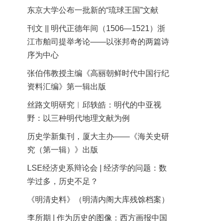
东京大学公布一批新的“琉球王国”文献
刊文 || 明代正德年间（1506—1521）浙
江市舶司提举考论——以张邦奇的两篇诗
序为中心
张伯伟教授主编《高丽朝鲜时代中国行纪
资料汇编》第一辑出版
丝路文明研究︱邱轶皓：明代的中亚视
野：以三种明代地理文献为例
历史学新集刊，厦大主办——《海关史研
究（第一辑）》出版
LSE经济史系辩论会 | 经济学的问题：数
学过多，历史不足？
《明清史料》（明清内阁大库残馀档案）
李所期 | 作为历史的图像：西方画报中国