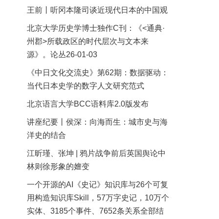
王前丨听冈本隆司谈近现代日本的中国观
北京大学历史学博士独作C刊：《<通典·
州郡>所载政区的时代层次与文本来
源》。论丛26-01-03
《中日文化交流史》第62期：数据驱动：
当代日本史学的数字人文研究范式
北京语言大学BCC语料库2.0版发布
讲座纪要丨侯深：向海而生：城市史与海
洋史的结合
江昕瑾、张坤 | 鸦片战争前后英国舆论中
林则徐形象的嬗变
一个开源的AI《史记》知识库与26个可复
用构造知识库Skill，57万字史记，10万个
实体、3185个事件、7652条关系全部结