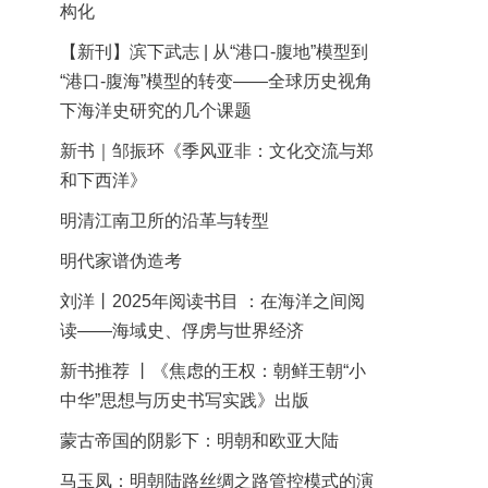
构化
【新刊】滨下武志 | 从“港口-腹地”模型到
“港口-腹海”模型的转变——全球历史视角
下海洋史研究的几个课题
新书｜邹振环《季风亚非：文化交流与郑
和下西洋》
明清江南卫所的沿革与转型
明代家谱伪造考
刘洋丨2025年阅读书目 ：在海洋之间阅
读——海域史、俘虏与世界经济
新书推荐 丨《焦虑的王权：朝鲜王朝“小
中华”思想与历史书写实践》出版
蒙古帝国的阴影下：明朝和欧亚大陆
马玉凤：明朝陆路丝绸之路管控模式的演