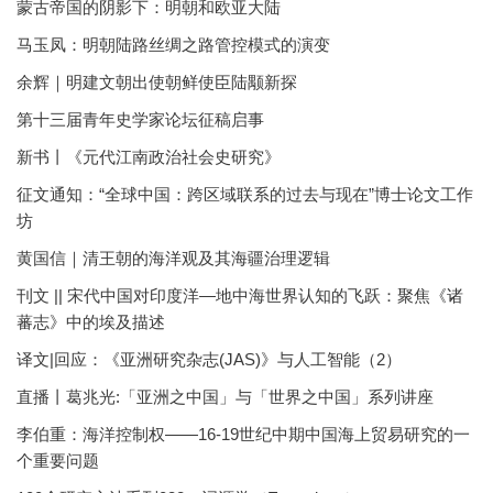
蒙古帝国的阴影下：明朝和欧亚大陆
马玉凤：明朝陆路丝绸之路管控模式的演变
余辉｜明建文朝出使朝鲜使臣陆颙新探
第十三届青年史学家论坛征稿启事
新书丨《元代江南政治社会史研究》
征文通知：“全球中国：跨区域联系的过去与现在”博士论文工作
坊
黄国信｜清王朝的海洋观及其海疆治理逻辑
刊文 || 宋代中国对印度洋—地中海世界认知的飞跃：聚焦《诸
蕃志》中的埃及描述
译文|回应：《亚洲研究杂志(JAS)》与人工智能（2）
直播丨葛兆光:「亚洲之中国」与「世界之中国」系列讲座
李伯重：海洋控制权——16-19世纪中期中国海上贸易研究的一
个重要问题