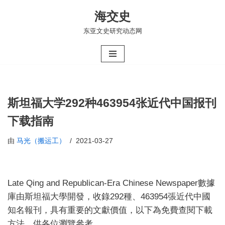
海交史
跳
东亚文史研究动态网
至
正
文
斯坦福大学292种463954张近代中国报刊
下载指南
由
马光（搬运工）
2021-03-27
Late Qing and Republican-Era Chinese Newspaper數據
庫由斯坦福大學開發，收錄292種、463954張近代中國
知名報刊，具有重要的文獻價值，以下為免費查閱下載
方法，供各位瀏覽參考。