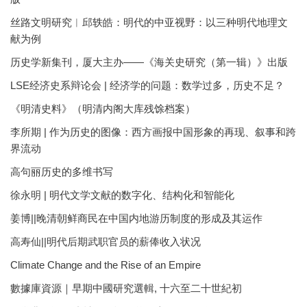
丝路文明研究︱邱轶皓：明代的中亚视野：以三种明代地理文
献为例
历史学新集刊，厦大主办——《海关史研究（第一辑）》出版
LSE经济史系辩论会 | 经济学的问题：数学过多，历史不足？
《明清史料》（明清内阁大库残馀档案）
李所期 | 作为历史的图像：西方画报中国形象的再现、叙事和跨
界流动
高句丽历史的多维书写
徐永明 | 明代文学文献的数字化、结构化和智能化
姜博||晚清朝鲜商民在中国内地游历制度的形成及其运作
高寿仙||明代后期武职官员的薪俸收入状况
Climate Change and the Rise of an Empire
數據庫資源｜早期中國研究選輯, 十六至二十世紀初