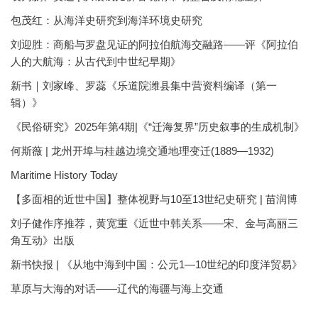
包茂红：从海洋史研究到海洋环境史研究
刘迎胜：商船与罗盘见证的阿拉伯航海交融路——评《阿拉伯
人的大航海：从古代到中世纪早期》
新书｜刘家峰、罗蕊《乐道院潍县集中营资料编译（第一
辑）》
《民俗研究》2025年第4期|《“迁海复界”历史叙事的生成机制》
何斯薇 | 龙州开埠与桂越边境交通地理变迁(1889—1932)
Maritime History Today
【多面相的近世中国】整体视野与10至13世纪史研究 | 苗润博
刘子健作序推荐，黄宽重《近世中韩关系——宋、金与高丽三
角互动》出版
新书快报 | 《从地中海到中国：公元1—10世纪的印度洋贸易》
草原与大海的对话——辽代的海疆与海上交通