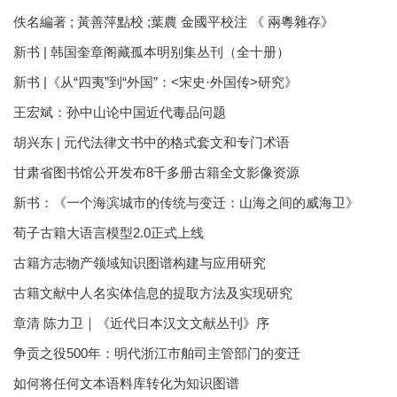
佚名編著 ; 黃善萍點校 ;葉農 金國平校注 《 兩粵雜存》
新书 | 韩国奎章阁藏孤本明别集丛刊（全十册）
新书 |《从“四夷”到“外国”：<宋史·外国传>研究》
王宏斌：孙中山论中国近代毒品问题
胡兴东 | 元代法律文书中的格式套文和专门术语
甘肃省图书馆公开发布8千多册古籍全文影像资源
新书：《一个海滨城市的传统与变迁：山海之间的威海卫》
荀子古籍大语言模型2.0正式上线
古籍方志物产领域知识图谱构建与应用研究
古籍文献中人名实体信息的提取方法及实现研究
章清 陈力卫｜《近代日本汉文文献丛刊》序
争贡之役500年：明代浙江市舶司主管部门的变迁
如何将任何文本语料库转化为知识图谱