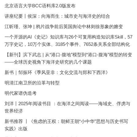
北京语言大学BCC语料库2.0版发布
讲座纪要丨侯深：向海而生：城市史与海洋史的结合
江昕瑾、张坤 | 鸦片战争前后英国舆论中林则徐形象的嬗变
一个开源的AI《史记》知识库与26个可复用构造知识库Skill，57
万字史记，10万个实体、3185个事件、7652条关系全部结构化
【新刊】滨下武志 | 从“港口-腹地”模型到“港口-腹海”模型的转变
——全球历史视角下海洋史研究的几个课题
新书｜邹振环《季风亚非：文化交流与郑和下西洋》
明清江南卫所的沿革与转型
明代家谱伪造考
刘洋丨2025年阅读书目 ：在海洋之间阅读——海域史、俘虏与
世界经济
新书推荐 丨《焦虑的王权：朝鲜王朝“小中华”思想与历史书写
实践》出版