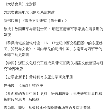
《大明會典》之對照
方志类古籍地名识别及系统构建
新书快报 | 《海洋文明研究（第十辑）》
徐成丨故国世军与新朝士民： 明朝宣府镇军事家族在清前期的
嬗变
《季风海域的丝银对流：16—17世纪中西交往图景中的东亚移
民、贸易与文化》：国内罕见的明清中国、东南亚与西班牙的
全球互动史新著！
【学闻】浙江文化研究工程成果“浙江旧海关档案文献整理与研
究”全部出版
【史学史新书】劳特利奇东亚史学研究手册
仲伟民 | 《崩盘》推荐序
【多面相的近世中国】史料、语言和理论：元史研究世界性和
长时段的思考 | 马晓林
袁为鹏、龚达 | 从银钱比价看晚清市场整合及南北差异