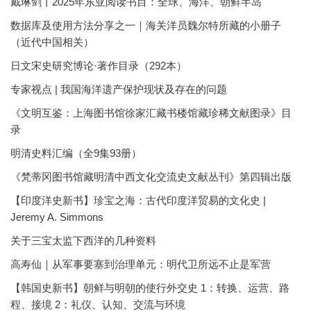
戴琳剑丨2025年东亚阅读书目：全球、海洋、朝鲜半岛
数据库及使用方法分享之一｜海关洋员魏尔特所藏的小册子
（近代中国相关）
日文宋史研究博论·著作目录（292本）
专家视点 | 我国海洋遗产保护现状及存在的问题
《文明互鉴：上海图书馆徐家汇藏书楼馆藏珍稀文献图录》目
录
明清史料汇编（全9集93册）
《梵蒂冈图书馆藏明清中西文化交流史文献丛刊》第四辑出版
【印度洋史新书】珍宝之海：古代印度洋贸易的文化史 |
Jeremy A. Simmons
关于三宝太监下西洋的几种资料
高寿仙｜从军事要塞到治理单元：明代卫所远不止是军营
【韩国史新书】朝鲜与明朝的使行外交史 1：转换、运营、路
程、接境 2：礼仪、认知、交流与环境