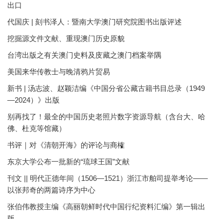
出口
代国庆 | 刻书泽人：暨南大学澳门研究院图书出版评述
挖掘源文件文献、重现澳门历史原貌
台湾出版之有关澳门史料及庋藏之澳门档案举隅
美国来华传教士与晚清鸦片贸易
新书 | 汤志波、赵颖洁编《中国分省公藏古籍书目总录（1949
—2024）》出版
别再找了！最全的中国历史老照片数字资源导航（含台大、哈
佛、杜克等馆藏）
书评｜对《清朝开海》的评论与商榷
东京大学公布一批新的“琉球王国”文献
刊文 || 明代正德年间（1506—1521）浙江市舶司提举考论——
以张邦奇的两篇诗序为中心
张伯伟教授主编《高丽朝鲜时代中国行纪资料汇编》第一辑出
版