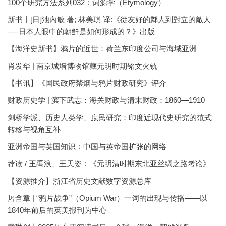
100个研究方法系列032：词源学（Etymology）
新书丨[日]池內敏 著; 林美琪 译:《從友好的鄰人到對立的敵人
──日本人眼中的朝鮮是如何形成的？》出版
【海洋史新书】鸦片的近世：荷兰东印度公司与海域亚洲
肖发华 | 南京城墙博物馆藏元明时期铭文火铳
【书讯】《国民政府禁烟与鸦片财政研究》评介
财政历史学 | 滨下武志：海关财政与清末财政：1860—1910
剑桥学派、历史人类学、庶民研究：印度近现代史研究的范式
转移与视角互补
亚洲帝国与英国知识：中国与英帝国扩张的网络
荐读 / 王禹浪、王天姿：《元明清时期东北亚丝绸之路考论》
【资源推介】浙江省历史文献数字资源总库
屠含章 | “鸦片战争”（Opium War）一词的出现与传播——以
1840年前后的英美报刊为中心