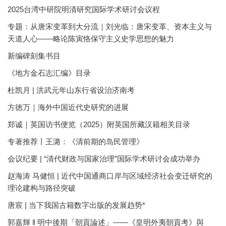
2025台湾中研院明清研究国际学术研讨会议程
专题：从唐宋变革到大分流｜刘光临：唐宋变革、资本主义与
天道人心——略论陈寅恪保守主义史学思想的魅力
新编碑刻集书目
《地方金石志汇编》目录
杜凯月 | 洪武元年山东行省设治济南考
方徳万｜海外中国近代史研究的进展
郑诚｜英国访书便览（2025）附英国所藏汉籍相关目录
专著推荐丨王潞：《清前期的岛民管理》
会议纪要 | “清代财政与国家治理”国际学术研讨会成功举办
赵海涛 马健恒 | 近代中国通商口岸与区域经济社会变迁研究的
理论建构与路径突破
唐宸 | 当下我国古籍数字出版的发展趋势*
郭嘉輝 ‖ 明中後期「朝貢論述」——《皇明外夷朝貢考》與