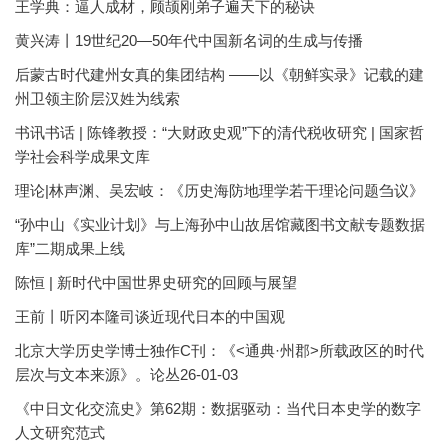
王学典：逼人成材，顾颉刚弟子遍天下的秘诀
黄兴涛丨19世纪20—50年代中国新名词的生成与传播
后蒙古时代建州女真的集团结构 ——以《朝鲜实录》记载的建
州卫领主阶层汉姓为线索
书讯书话 | 陈锋教授：“大财政史观”下的清代税收研究 | 国家哲
学社会科学成果文库
理论|林声渊、吴宏岐：《历史海防地理学若干理论问题刍议》
“孙中山《实业计划》与上海孙中山故居馆藏图书文献专题数据
库”二期成果上线
陈恒 | 新时代中国世界史研究的回顾与展望
王前丨听冈本隆司谈近现代日本的中国观
北京大学历史学博士独作C刊：《<通典·州郡>所载政区的时代
层次与文本来源》。论丛26-01-03
《中日文化交流史》第62期：数据驱动：当代日本史学的数字
人文研究范式