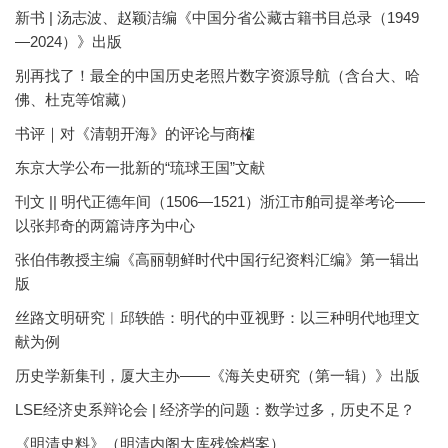
新书 | 汤志波、赵颖洁编《中国分省公藏古籍书目总录（1949
—2024）》出版
别再找了！最全的中国历史老照片数字资源导航（含台大、哈
佛、杜克等馆藏）
书评｜对《清朝开海》的评论与商榷
东京大学公布一批新的“琉球王国”文献
刊文 || 明代正德年间（1506—1521）浙江市舶司提举考论——
以张邦奇的两篇诗序为中心
张伯伟教授主编《高丽朝鲜时代中国行纪资料汇编》第一辑出
版
丝路文明研究︱邱轶皓：明代的中亚视野：以三种明代地理文
献为例
历史学新集刊，厦大主办——《海关史研究（第一辑）》出版
LSE经济史系辩论会 | 经济学的问题：数学过多，历史不足？
《明清史料》（明清内阁大库残馀档案）