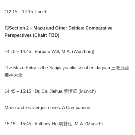
*12:15 – 14.15 Lunch
◎
Section 2 – Mazu and Other Deities: Comparative
Perspectives (Chair: TBD)
14:15 – 14:45 Barbara Witt, M.A. (Würzburg)
The Mazu Entry in the Sanjiu yuanliu soushen daquan 三教源流
搜神大全
14:45 – 15:15 Dr. Cai Jiehua 蔡潔華 (Munich)
Mazu and les vierges noires: A Comparison
15:15 – 15:45 Anthony Hu 胡寶柱, M.A. (Munich)