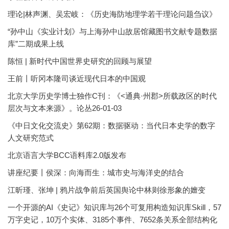
理论|林声渊、吴宏岐：《历史海防地理学若干理论问题刍议》
“孙中山《实业计划》与上海孙中山故居馆藏图书文献专题数据
库”二期成果上线
陈恒 | 新时代中国世界史研究的回顾与展望
王前丨听冈本隆司谈近现代日本的中国观
北京大学历史学博士独作C刊：《<通典·州郡>所载政区的时代
层次与文本来源》。论丛26-01-03
《中日文化交流史》第62期：数据驱动：当代日本史学的数字
人文研究范式
北京语言大学BCC语料库2.0版发布
讲座纪要丨侯深：向海而生：城市史与海洋史的结合
江昕瑾、张坤 | 鸦片战争前后英国舆论中林则徐形象的嬗变
一个开源的AI《史记》知识库与26个可复用构造知识库Skill，57
万字史记，10万个实体、3185个事件、7652条关系全部结构化