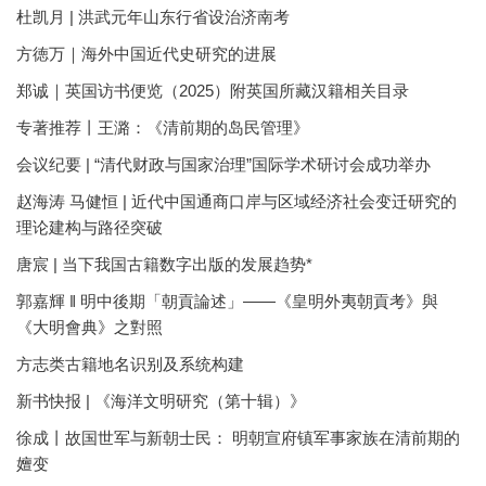
杜凯月 | 洪武元年山东行省设治济南考
方徳万｜海外中国近代史研究的进展
郑诚｜英国访书便览（2025）附英国所藏汉籍相关目录
专著推荐丨王潞：《清前期的岛民管理》
会议纪要 | “清代财政与国家治理”国际学术研讨会成功举办
赵海涛 马健恒 | 近代中国通商口岸与区域经济社会变迁研究的
理论建构与路径突破
唐宸 | 当下我国古籍数字出版的发展趋势*
郭嘉輝 ‖ 明中後期「朝貢論述」——《皇明外夷朝貢考》與
《大明會典》之對照
方志类古籍地名识别及系统构建
新书快报 | 《海洋文明研究（第十辑）》
徐成丨故国世军与新朝士民： 明朝宣府镇军事家族在清前期的
嬗变