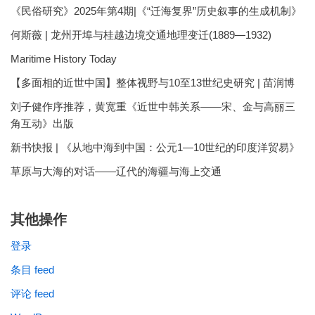
《民俗研究》2025年第4期|《“迁海复界”历史叙事的生成机制》
何斯薇 | 龙州开埠与桂越边境交通地理变迁(1889—1932)
Maritime History Today
【多面相的近世中国】整体视野与10至13世纪史研究 | 苗润博
刘子健作序推荐，黄宽重《近世中韩关系——宋、金与高丽三
角互动》出版
新书快报 | 《从地中海到中国：公元1—10世纪的印度洋贸易》
草原与大海的对话——辽代的海疆与海上交通
其他操作
登录
条目 feed
评论 feed