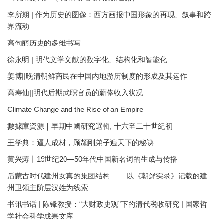
李所期 | 作为历史的图像：西方画报中国形象的再现、叙事和跨
界流动
高句丽历史的多维书写
徐永明 | 明代文学文献的数字化、结构化和智能化
姜博||晚清朝鲜商民在中国内地游历制度的形成及其运作
高寿仙||明代后期武职官员的薪俸收入状况
Climate Change and the Rise of an Empire
數據庫資源｜早期中國研究選輯, 十六至二十世紀初
王学典：逼人成材，顾颉刚弟子遍天下的秘诀
黄兴涛丨19世纪20—50年代中国新名词的生成与传播
后蒙古时代建州女真的集团结构 ——以《朝鲜实录》记载的建
州卫领主阶层汉姓为线索
书讯书话 | 陈锋教授：“大财政史观”下的清代税收研究 | 国家哲
学社会科学成果文库