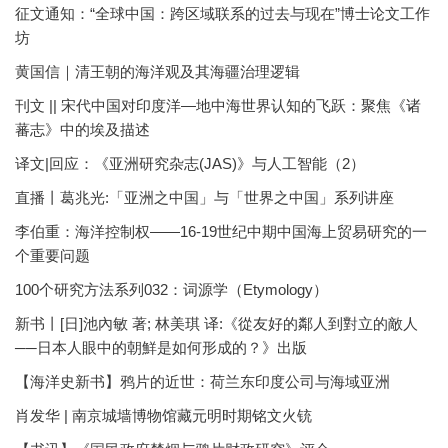
征文通知：“全球中国：跨区域联系的过去与现在”博士论文工作
坊
黄国信｜清王朝的海洋观及其海疆治理逻辑
刊文 || 宋代中国对印度洋—地中海世界认知的飞跃：聚焦《诸
蕃志》中的埃及描述
译文|回应：《亚洲研究杂志(JAS)》与人工智能（2）
直播丨葛兆光:「亚洲之中国」与「世界之中国」系列讲座
李伯重：海洋控制权——16-19世纪中期中国海上贸易研究的一
个重要问题
100个研究方法系列032：词源学（Etymology）
新书丨[日]池內敏 著; 林美琪 译:《從友好的鄰人到對立的敵人
──日本人眼中的朝鮮是如何形成的？》出版
【海洋史新书】鸦片的近世：荷兰东印度公司与海域亚洲
肖发华 | 南京城墙博物馆藏元明时期铭文火铳