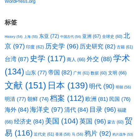
WordPress.org
标签
北
东亚
(72)
亚洲
(67)
全球史
(60)
History
(54)
上海
(55)
中国古代
(54)
京
(97)
历史学
(96)
历史研究
(82)
印度
(62)
古籍
(61)
学术
史学
(117)
台湾
(87)
外交
(88)
商人
(66)
(134)
帝国
(82)
山东
(77)
文明
(66)
广州
(61)
数据
(60)
文献
(151)
日本
(139)
明代
(90)
明朝
(56)
档案
(112)
明清
(77)
欧洲
(81)
民国
(76)
朝鲜
(74)
海洋史
(97)
目录
(96)
海外
(84)
清代
(84)
福建
贸
美国
(104)
英国
(96)
经济史
(84)
(66)
蒙古
(60)
易
(116)
鸦片
(92)
近代史
(61)
香港
(58)
马
(56)
鸦片战争
(53)