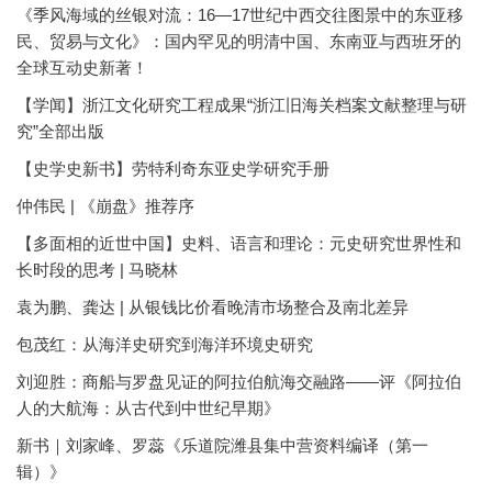
《季风海域的丝银对流：16—17世纪中西交往图景中的东亚移
民、贸易与文化》：国内罕见的明清中国、东南亚与西班牙的
全球互动史新著！
【学闻】浙江文化研究工程成果“浙江旧海关档案文献整理与研
究”全部出版
【史学史新书】劳特利奇东亚史学研究手册
仲伟民 | 《崩盘》推荐序
【多面相的近世中国】史料、语言和理论：元史研究世界性和
长时段的思考 | 马晓林
袁为鹏、龚达 | 从银钱比价看晚清市场整合及南北差异
包茂红：从海洋史研究到海洋环境史研究
刘迎胜：商船与罗盘见证的阿拉伯航海交融路——评《阿拉伯
人的大航海：从古代到中世纪早期》
新书｜刘家峰、罗蕊《乐道院潍县集中营资料编译（第一
辑）》