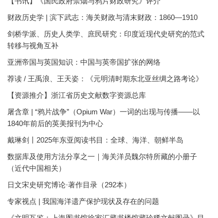
【书讯】《国民政府禁烟与鸦片财政研究》评介
财政历史学 | 滨下武志：海关财政与清末财政：1860—1910
剑桥学派、历史人类学、庶民研究：印度近现代史研究的范式
转移与视角互补
亚洲帝国与英国知识：中国与英帝国扩张的网络
荐读 / 王禹浪、王天姿：《元明清时期东北亚丝绸之路考论》
【资源推介】浙江省历史文献数字资源总库
屠含章 | “鸦片战争”（Opium War）一词的出现与传播——以
1840年前后的英美报刊为中心
戴琳剑丨2025年东亚阅读书目：全球、海洋、朝鲜半岛
数据库及使用方法分享之一｜海关洋员魏尔特所藏的小册子
（近代中国相关）
日文宋史研究博论·著作目录（292本）
专家视点 | 我国海洋遗产保护现状及存在的问题
《文明互鉴：上海图书馆徐家汇藏书楼馆藏珍稀文献图录》目