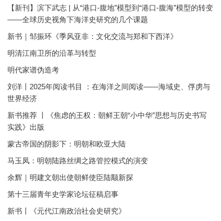
【新刊】滨下武志 | 从“港口-腹地”模型到“港口-腹海”模型的转变
——全球历史视角下海洋史研究的几个课题
新书｜邹振环《季风亚非：文化交流与郑和下西洋》
明清江南卫所的沿革与转型
明代家谱伪造考
刘洋丨2025年阅读书目 ：在海洋之间阅读——海域史、俘虏与
世界经济
新书推荐 丨《焦虑的王权：朝鲜王朝“小中华”思想与历史书写
实践》出版
蒙古帝国的阴影下：明朝和欧亚大陆
马玉凤：明朝陆路丝绸之路管控模式的演变
余辉｜明建文朝出使朝鲜使臣陆颙新探
第十三届青年史学家论坛征稿启事
新书丨《元代江南政治社会史研究》