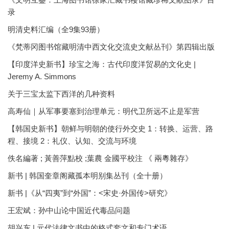
录
明清史料汇编（全9集93册）
《梵蒂冈图书馆藏明清中西文化交流史文献丛刊》第四辑出版
【印度洋史新书】珍宝之海：古代印度洋贸易的文化史 |
Jeremy A. Simmons
关于三宝太监下西洋的几种资料
高寿仙｜从军事要塞到治理单元：明代卫所远不止是军营
【韩国史新书】朝鲜与明朝的使行外交史 1：转换、运营、路
程、接境 2：礼仪、认知、交流与环境
佚名編著 ; 黃善萍點校 ;葉農 金國平校注 《 兩粵雜存》
新书 | 韩国奎章阁藏孤本明别集丛刊（全十册）
新书 |《从“四夷”到“外国”：<宋史·外国传>研究》
王宏斌：孙中山论中国近代毒品问题
胡兴东 | 元代法律文书中的格式套文和专门术语