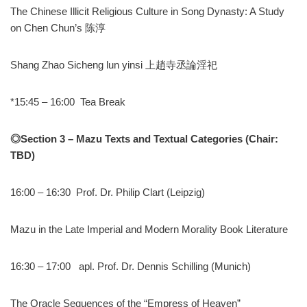
The Chinese Illicit Religious Culture in Song Dynasty: A Study
on Chen Chun’s 陈淳
Shang Zhao Sicheng lun yinsi 上趙寺丞論淫祀
*15:45 – 16:00 Tea Break
◎
Section 3 – Mazu Texts and Textual Categories (Chair:
TBD)
16:00 – 16:30 Prof. Dr. Philip Clart (Leipzig)
Mazu in the Late Imperial and Modern Morality Book Literature
16:30 – 17:00 apl. Prof. Dr. Dennis Schilling (Munich)
The Oracle Sequences of the “Empress of Heaven”