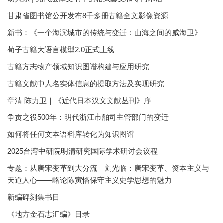
甘肃省图书馆公开发布8千多册古籍全文影像资源
新书：《一个海滨城市的传统与变迁：山海之间的威海卫》
荀子古籍大语言模型2.0正式上线
古籍方志物产领域知识图谱构建与应用研究
古籍文献中人名实体信息的提取方法及实现研究
章清 陈力卫｜《近代日本汉文文献丛刊》序
争贡之役500年：明代浙江市舶司主管部门的变迁
如何将任何文本语料库转化为知识图谱
2025台湾中研院明清研究国际学术研讨会议程
专题：从唐宋变革到大分流｜刘光临：唐宋变革、资本主义与
天道人心——略论陈寅恪保守主义史学思想的魅力
新编碑刻集书目
《地方金石志汇编》目录