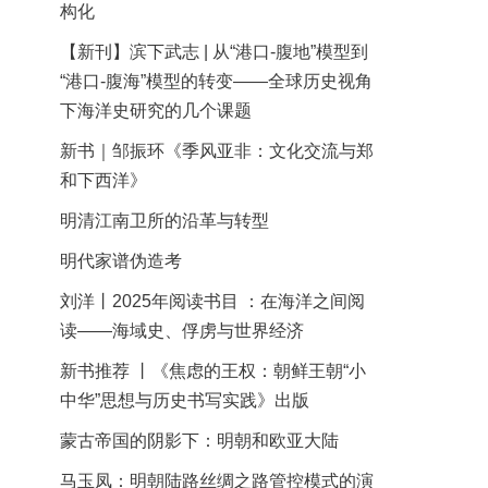
构化
【新刊】滨下武志 | 从“港口-腹地”模型到
“港口-腹海”模型的转变——全球历史视角
下海洋史研究的几个课题
新书｜邹振环《季风亚非：文化交流与郑
和下西洋》
明清江南卫所的沿革与转型
明代家谱伪造考
刘洋丨2025年阅读书目 ：在海洋之间阅
读——海域史、俘虏与世界经济
新书推荐 丨《焦虑的王权：朝鲜王朝“小
中华”思想与历史书写实践》出版
蒙古帝国的阴影下：明朝和欧亚大陆
马玉凤：明朝陆路丝绸之路管控模式的演