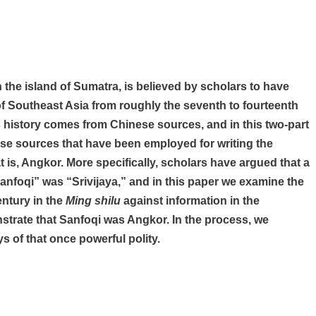
the island of Sumatra, is believed by scholars to have
s of Southeast Asia from roughly the seventh to fourteenth
’s history comes from Chinese sources, and in this two-part
ese sources that have been employed for writing the
t is, Angkor. More specifically, scholars have argued that a
anfoqi” was “Srivijaya,” and in this paper we examine the
entury in the
Ming shilu
against information in the
rate that Sanfoqi was Angkor. In the process, we
ys of that once powerful polity.