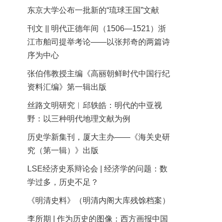
东京大学公布一批新的“琉球王国”文献
刊文 || 明代正德年间（1506—1521）浙
江市舶司提举考论——以张邦奇的两篇诗
序为中心
张伯伟教授主编《高丽朝鲜时代中国行纪
资料汇编》第一辑出版
丝路文明研究︱邱轶皓：明代的中亚视
野：以三种明代地理文献为例
历史学新集刊，厦大主办——《海关史研
究（第一辑）》出版
LSE经济史系辩论会 | 经济学的问题：数
学过多，历史不足？
《明清史料》（明清内阁大库残馀档案）
李所期 | 作为历史的图像：西方画报中国