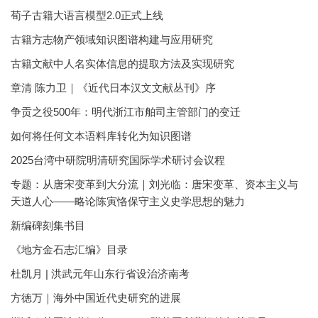
荀子古籍大语言模型2.0正式上线
古籍方志物产领域知识图谱构建与应用研究
古籍文献中人名实体信息的提取方法及实现研究
章清 陈力卫｜《近代日本汉文文献丛刊》序
争贡之役500年：明代浙江市舶司主管部门的变迁
如何将任何文本语料库转化为知识图谱
2025台湾中研院明清研究国际学术研讨会议程
专题：从唐宋变革到大分流｜刘光临：唐宋变革、资本主义与
天道人心——略论陈寅恪保守主义史学思想的魅力
新编碑刻集书目
《地方金石志汇编》目录
杜凯月 | 洪武元年山东行省设治济南考
方徳万｜海外中国近代史研究的进展