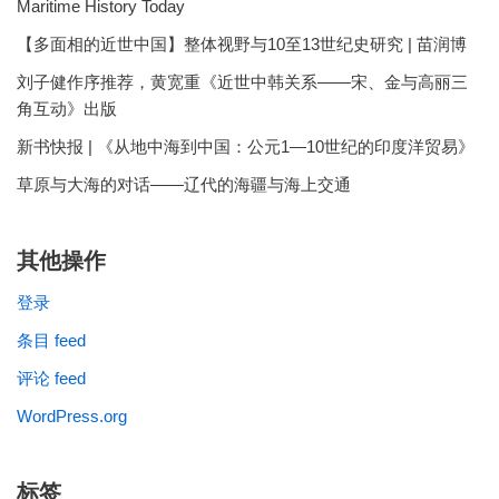
Maritime History Today
【多面相的近世中国】整体视野与10至13世纪史研究 | 苗润博
刘子健作序推荐，黄宽重《近世中韩关系——宋、金与高丽三
角互动》出版
新书快报 | 《从地中海到中国：公元1—10世纪的印度洋贸易》
草原与大海的对话——辽代的海疆与海上交通
其他操作
登录
条目 feed
评论 feed
WordPress.org
标签