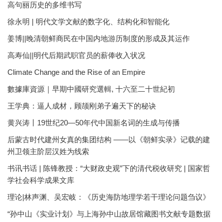
高句丽历史的多维书写
徐永明 | 明代文学文献的数字化、结构化和智能化
姜博||晚清朝鲜商民在中国内地游历制度的形成及其运作
高寿仙||明代后期武职官员的薪俸收入状况
Climate Change and the Rise of an Empire
數據庫資源｜早期中國研究選輯, 十六至二十世紀初
王学典：逼人成材，顾颉刚弟子遍天下的秘诀
黄兴涛丨19世纪20—50年代中国新名词的生成与传播
后蒙古时代建州女真的集团结构 ——以《朝鲜实录》记载的建
州卫领主阶层汉姓为线索
书讯书话 | 陈锋教授：“大财政史观”下的清代税收研究 | 国家哲
学社会科学成果文库
理论|林声渊、吴宏岐：《历史海防地理学若干理论问题刍议》
“孙中山《实业计划》与上海孙中山故居馆藏图书文献专题数据