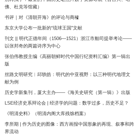
佛、杜克等馆藏）
书评｜对《清朝开海》的评论与商榷
东京大学公布一批新的“琉球王国”文献
刊文 || 明代正德年间（1506—1521）浙江市舶司提举考论——
以张邦奇的两篇诗序为中心
张伯伟教授主编《高丽朝鲜时代中国行纪资料汇编》第一辑出
版
丝路文明研究︱邱轶皓：明代的中亚视野：以三种明代地理文
献为例
历史学新集刊，厦大主办——《海关史研究（第一辑）》出版
LSE经济史系辩论会 | 经济学的问题：数学过多，历史不足？
《明清史料》（明清内阁大库残馀档案）
李所期 | 作为历史的图像：西方画报中国形象的再现、叙事和跨
界流动