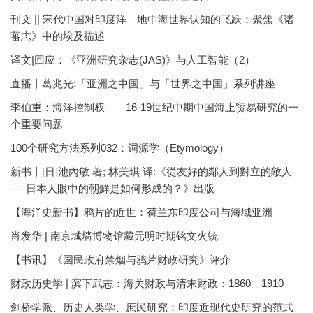
刊文 || 宋代中国对印度洋—地中海世界认知的飞跃：聚焦《诸
蕃志》中的埃及描述
译文|回应：《亚洲研究杂志(JAS)》与人工智能（2）
直播丨葛兆光:「亚洲之中国」与「世界之中国」系列讲座
李伯重：海洋控制权——16-19世纪中期中国海上贸易研究的一
个重要问题
100个研究方法系列032：词源学（Etymology）
新书丨[日]池內敏 著; 林美琪 译:《從友好的鄰人到對立的敵人
──日本人眼中的朝鮮是如何形成的？》出版
【海洋史新书】鸦片的近世：荷兰东印度公司与海域亚洲
肖发华 | 南京城墙博物馆藏元明时期铭文火铳
【书讯】《国民政府禁烟与鸦片财政研究》评介
财政历史学 | 滨下武志：海关财政与清末财政：1860—1910
剑桥学派、历史人类学、庶民研究：印度近现代史研究的范式