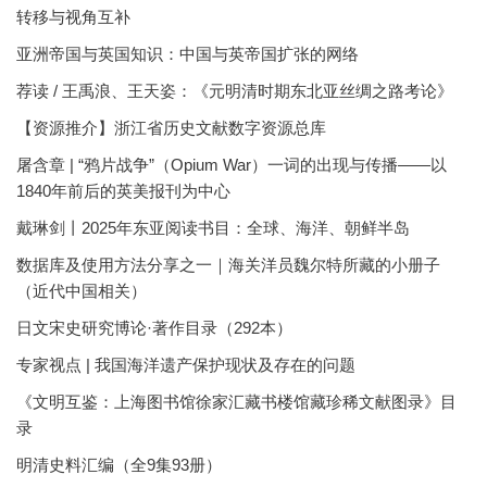
转移与视角互补
亚洲帝国与英国知识：中国与英帝国扩张的网络
荐读 / 王禹浪、王天姿：《元明清时期东北亚丝绸之路考论》
【资源推介】浙江省历史文献数字资源总库
屠含章 | “鸦片战争”（Opium War）一词的出现与传播——以
1840年前后的英美报刊为中心
戴琳剑丨2025年东亚阅读书目：全球、海洋、朝鲜半岛
数据库及使用方法分享之一｜海关洋员魏尔特所藏的小册子
（近代中国相关）
日文宋史研究博论·著作目录（292本）
专家视点 | 我国海洋遗产保护现状及存在的问题
《文明互鉴：上海图书馆徐家汇藏书楼馆藏珍稀文献图录》目
录
明清史料汇编（全9集93册）