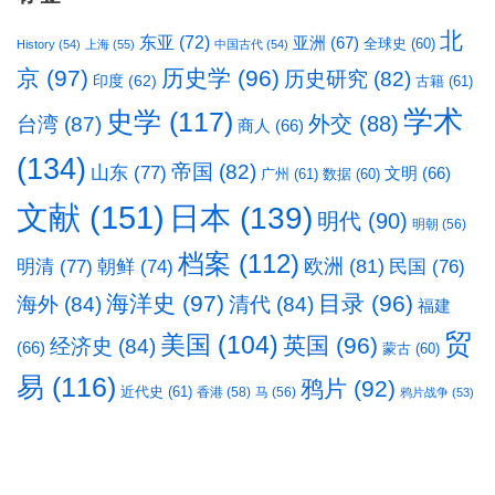
北
东亚
(72)
亚洲
(67)
全球史
(60)
History
(54)
上海
(55)
中国古代
(54)
京
(97)
历史学
(96)
历史研究
(82)
印度
(62)
古籍
(61)
学术
史学
(117)
台湾
(87)
外交
(88)
商人
(66)
(134)
帝国
(82)
山东
(77)
文明
(66)
广州
(61)
数据
(60)
文献
(151)
日本
(139)
明代
(90)
明朝
(56)
档案
(112)
明清
(77)
欧洲
(81)
民国
(76)
朝鲜
(74)
海洋史
(97)
目录
(96)
海外
(84)
清代
(84)
福建
贸
美国
(104)
英国
(96)
经济史
(84)
(66)
蒙古
(60)
易
(116)
鸦片
(92)
近代史
(61)
香港
(58)
马
(56)
鸦片战争
(53)