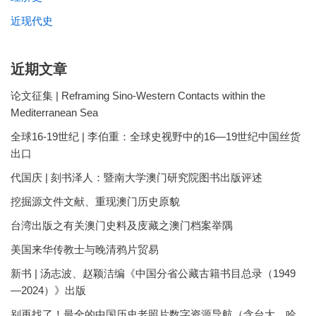
近现代史
近期文章
论文征集 | Reframing Sino-Western Contacts within the
Mediterranean Sea
全球16-19世纪 | 李伯重：全球史视野中的16—19世纪中国丝货
出口
代国庆 | 刻书泽人：暨南大学澳门研究院图书出版评述
挖掘源文件文献、重现澳门历史原貌
台湾出版之有关澳门史料及庋藏之澳门档案举隅
美国来华传教士与晚清鸦片贸易
新书 | 汤志波、赵颖洁编《中国分省公藏古籍书目总录（1949
—2024）》出版
别再找了！最全的中国历史老照片数字资源导航（含台大、哈