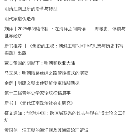
明清江南卫所的沿革与转型
明代家谱伪造考
刘洋丨2025年阅读书目 ：在海洋之间阅读——海域史、俘虏与
世界经济
新书推荐 丨《焦虑的王权：朝鲜王朝“小中华”思想与历史书写
实践》出版
蒙古帝国的阴影下：明朝和欧亚大陆
马玉凤：明朝陆路丝绸之路管控模式的演变
余辉｜明建文朝出使朝鲜使臣陆颙新探
第十三届青年史学家论坛征稿启事
新书丨《元代江南政治社会史研究》
征文通知：“全球中国：跨区域联系的过去与现在”博士论文工作
坊
黄国信｜清王朝的海洋观及其海疆治理逻辑