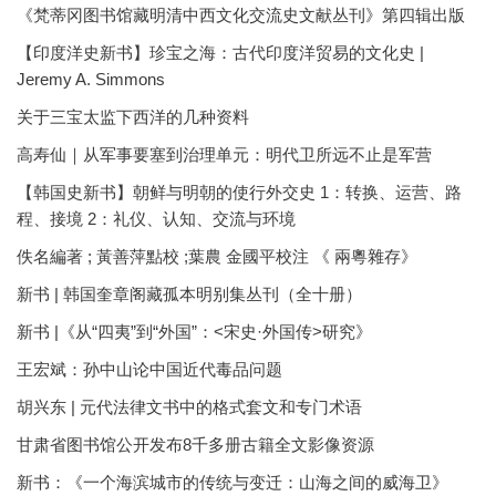
《梵蒂冈图书馆藏明清中西文化交流史文献丛刊》第四辑出版
【印度洋史新书】珍宝之海：古代印度洋贸易的文化史 |
Jeremy A. Simmons
关于三宝太监下西洋的几种资料
高寿仙｜从军事要塞到治理单元：明代卫所远不止是军营
【韩国史新书】朝鲜与明朝的使行外交史 1：转换、运营、路
程、接境 2：礼仪、认知、交流与环境
佚名編著 ; 黃善萍點校 ;葉農 金國平校注 《 兩粵雜存》
新书 | 韩国奎章阁藏孤本明别集丛刊（全十册）
新书 |《从“四夷”到“外国”：<宋史·外国传>研究》
王宏斌：孙中山论中国近代毒品问题
胡兴东 | 元代法律文书中的格式套文和专门术语
甘肃省图书馆公开发布8千多册古籍全文影像资源
新书：《一个海滨城市的传统与变迁：山海之间的威海卫》