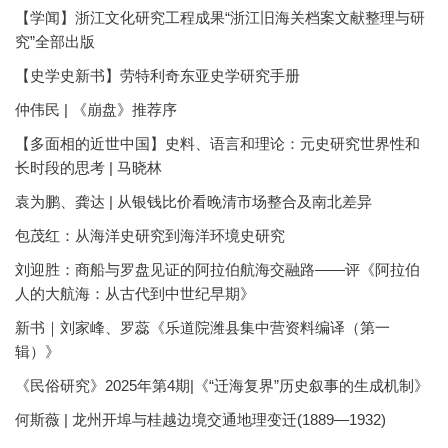
【学闻】浙江文化研究工程成果“浙江旧海关档案文献整理与研
究”全部出版
【史学史新书】劳特利奇东亚史学研究手册
仲伟民 | 《崩盘》推荐序
【多面相的近世中国】史料、语言和理论：元史研究世界性和
长时段的思考 | 马晓林
袁为鹏、龚达 | 从银钱比价看晚清市场整合及南北差异
包茂红：从海洋史研究到海洋环境史研究
刘迎胜：商船与罗盘见证的阿拉伯航海交融路——评《阿拉伯
人的大航海：从古代到中世纪早期》
新书｜刘家峰、罗蕊《乐道院潍县集中营资料编译（第一
辑）》
《民俗研究》2025年第4期|《“迁海复界”历史叙事的生成机制》
何斯薇 | 龙州开埠与桂越边境交通地理变迁(1889—1932)