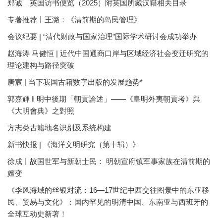
郑诚｜英国访书便览（2025）附英国所藏汉籍相关目录
专著推荐丨王潞：《清前期的岛民管理》
会议纪要 | “清代财政与国家治理”国际学术研讨会成功举办
赵海涛 马健恒 | 近代中国通商口岸与区域经济社会变迁研究的
理论建构与路径突破
唐宸 | 当下我国古籍数字出版的发展趋势*
郭嘉輝 ‖ 明中後期「朝貢論述」——《皇明外夷朝貢考》與
《大明會典》之對照
方志类古籍地名识别及系统构建
新书快报 | 《海洋文明研究（第十辑）》
徐成丨故国世军与新朝士民： 明朝宣府镇军事家族在清前期的
嬗变
《季风海域的丝银对流：16—17世纪中西交往图景中的东亚移
民、贸易与文化》：国内罕见的明清中国、东南亚与西班牙的
全球互动史新著！