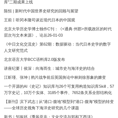
库”二期成果上线
陈恒 | 新时代中国世界史研究的回顾与展望
王前丨听冈本隆司谈近现代日本的中国观
北京大学历史学博士独作C刊：《<通典·州郡>所载政区的时代
层次与文本来源》。论丛26-01-03
《中日文化交流史》第62期：数据驱动：当代日本史学的数字
人文研究范式
北京语言大学BCC语料库2.0版发布
讲座纪要丨侯深：向海而生：城市史与海洋史的结合
江昕瑾、张坤 | 鸦片战争前后英国舆论中林则徐形象的嬗变
一个开源的AI《史记》知识库与26个可复用构造知识库Skill，57
万字史记，10万个实体、3185个事件、7652条关系全部结构化
【新刊】滨下武志 | 从“港口-腹地”模型到“港口-腹海”模型的转变
——全球历史视角下海洋史研究的几个课题
新书｜邹振环《季风亚非：文化交流与郑和下西洋》