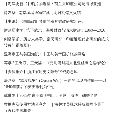
【海洋史新书】鸦片的近世：荷兰东印度公司与海域亚洲
肖发华 | 南京城墙博物馆藏元明时期铭文火铳
【书讯】《国民政府禁烟与鸦片财政研究》评介
财政历史学 | 滨下武志：海关财政与清末财政：1860—1910
剑桥学派、历史人类学、庶民研究：印度近现代史研究的范式
转移与视角互补
亚洲帝国与英国知识：中国与英帝国扩张的网络
荐读 / 王禹浪、王天姿：《元明清时期东北亚丝绸之路考论》
【资源推介】浙江省历史文献数字资源总库
屠含章 | “鸦片战争”（Opium War）一词的出现与传播——以
1840年前后的英美报刊为中心
戴琳剑丨2025年东亚阅读书目：全球、海洋、朝鲜半岛
数据库及使用方法分享之一｜海关洋员魏尔特所藏的小册子
（近代中国相关）