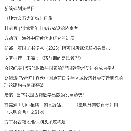
新编碑刻集书目
《地方金石志汇编》目录
杜凯月 | 洪武元年山东行省设治济南考
方徳万｜海外中国近代史研究的进展
郑诚｜英国访书便览（2025）附英国所藏汉籍相关目录
专著推荐丨王潞：《清前期的岛民管理》
会议纪要 | “清代财政与国家治理”国际学术研讨会成功举办
赵海涛 马健恒 | 近代中国通商口岸与区域经济社会变迁研究的
理论建构与路径突破
唐宸 | 当下我国古籍数字出版的发展趋势*
郭嘉輝 ‖ 明中後期「朝貢論述」——《皇明外夷朝貢考》與
《大明會典》之對照
方志类古籍地名识别及系统构建