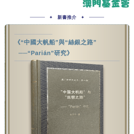
✦
新書推介
✦
《“中國大帆船”與“絲銀之路”
──“Parián”研究》