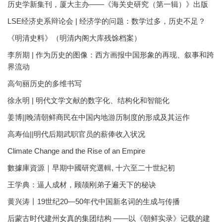
历史学新集刊，厦大主办——《海关史研究（第一辑）》出版
LSE经济史系辩论会 | 经济学的问题：数学过多，历史不足？
《明清史料》（明清内阁大库残馀档案）
李所期 | 作为历史的图像：西方画报中国形象的再现、叙事和跨
界流动
高句丽历史的多维书写
徐永明 | 明代文学文献的数字化、结构化和智能化
姜博||晚清朝鲜商民在中国内地游历制度的形成及其运作
高寿仙||明代后期武职官员的薪俸收入状况
Climate Change and the Rise of an Empire
數據庫資源｜早期中國研究選輯, 十六至二十世紀初
王学典：逼人成材，顾颉刚弟子遍天下的秘诀
黄兴涛丨19世纪20—50年代中国新名词的生成与传播
后蒙古时代建州女真的集团结构 ——以《朝鲜实录》记载的建