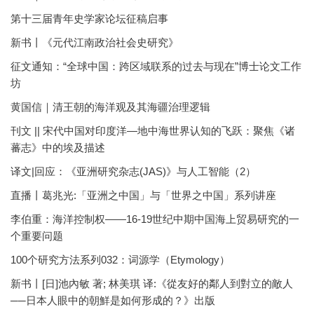
第十三届青年史学家论坛征稿启事
新书丨《元代江南政治社会史研究》
征文通知：“全球中国：跨区域联系的过去与现在”博士论文工作
坊
黄国信｜清王朝的海洋观及其海疆治理逻辑
刊文 || 宋代中国对印度洋—地中海世界认知的飞跃：聚焦《诸
蕃志》中的埃及描述
译文|回应：《亚洲研究杂志(JAS)》与人工智能（2）
直播丨葛兆光:「亚洲之中国」与「世界之中国」系列讲座
李伯重：海洋控制权——16-19世纪中期中国海上贸易研究的一
个重要问题
100个研究方法系列032：词源学（Etymology）
新书丨[日]池內敏 著; 林美琪 译:《從友好的鄰人到對立的敵人
──日本人眼中的朝鮮是如何形成的？》出版