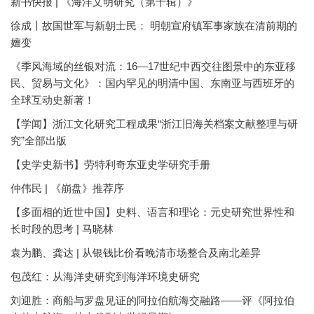
新书快报 | 《海洋文明研究（第十辑）》
徐成丨故国世军与新朝士民： 明朝宣府镇军事家族在清前期的
嬗变
《季风海域的丝银对流：16—17世纪中西交往图景中的东亚移
民、贸易与文化》：国内罕见的明清中国、东南亚与西班牙的
全球互动史新著！
【学闻】浙江文化研究工程成果“浙江旧海关档案文献整理与研
究”全部出版
【史学史新书】劳特利奇东亚史学研究手册
仲伟民 | 《崩盘》推荐序
【多面相的近世中国】史料、语言和理论：元史研究世界性和
长时段的思考 | 马晓林
袁为鹏、龚达 | 从银钱比价看晚清市场整合及南北差异
包茂红：从海洋史研究到海洋环境史研究
刘迎胜：商船与罗盘见证的阿拉伯航海交融路——评《阿拉伯