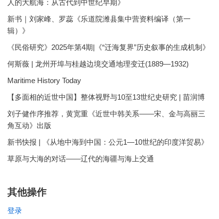
人的大航海：从古代到中世纪早期》
新书｜刘家峰、罗蕊《乐道院潍县集中营资料编译（第一
辑）》
《民俗研究》2025年第4期|《“迁海复界”历史叙事的生成机制》
何斯薇 | 龙州开埠与桂越边境交通地理变迁(1889—1932)
Maritime History Today
【多面相的近世中国】整体视野与10至13世纪史研究 | 苗润博
刘子健作序推荐，黄宽重《近世中韩关系——宋、金与高丽三
角互动》出版
新书快报 | 《从地中海到中国：公元1—10世纪的印度洋贸易》
草原与大海的对话——辽代的海疆与海上交通
其他操作
登录