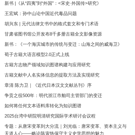
新书 |《从“四夷”到“外国”：<宋史·外国传>研究》
王宏斌：孙中山论中国近代毒品问题
胡兴东 | 元代法律文书中的格式套文和专门术语
甘肃省图书馆公开发布8千多册古籍全文影像资源
新书：《一个海滨城市的传统与变迁：山海之间的威海卫》
荀子古籍大语言模型2.0正式上线
古籍方志物产领域知识图谱构建与应用研究
古籍文献中人名实体信息的提取方法及实现研究
章清 陈力卫｜《近代日本汉文文献丛刊》序
争贡之役500年：明代浙江市舶司主管部门的变迁
如何将任何文本语料库转化为知识图谱
2025台湾中研院明清研究国际学术研讨会议程
专题：从唐宋变革到大分流｜刘光临：唐宋变革、资本主义与
天道人心——略论陈寅恪保守主义史学思想的魅力