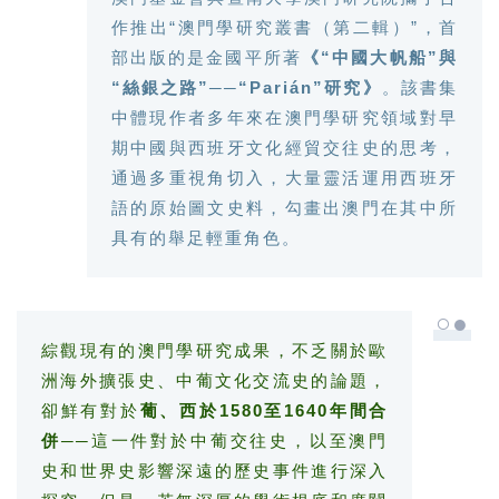
作推出“澳門學研究叢書（第二輯）”，首
部出版的是金國平所著
《“中國大帆船”與
“絲銀之路”──“Parián”研究》
。該書集
中體現作者多年來在澳門學研究領域對早
期中國與西班牙文化經貿交往史的思考，
通過多重視角切入，大量靈活運用西班牙
語的原始圖文史料，勾畫出澳門在其中所
具有的舉足輕重角色。
○●
綜觀現有的澳門學研究成果，不乏關於歐
洲海外擴張史、中葡文化交流史的論題，
卻鮮有對於
葡、西於1580至1640年間合
併
──這一件對於中葡交往史，以至澳門
史和世界史影響深遠的歷史事件進行深入