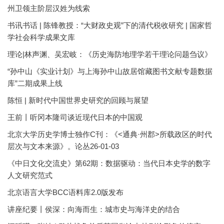
州卫领主阶层汉姓为线索
书讯书话 | 陈锋教授：“大财政史观”下的清代税收研究 | 国家哲
学社会科学成果文库
理论|林声渊、吴宏岐：《历史海防地理学若干理论问题刍议》
“孙中山《实业计划》与上海孙中山故居馆藏图书文献专题数据
库”二期成果上线
陈恒 | 新时代中国世界史研究的回顾与展望
王前丨听冈本隆司谈近现代日本的中国观
北京大学历史学博士独作C刊：《<通典·州郡>所载政区的时代
层次与文本来源》。论丛26-01-03
《中日文化交流史》第62期：数据驱动：当代日本史学的数字
人文研究范式
北京语言大学BCC语料库2.0版发布
讲座纪要丨侯深：向海而生：城市史与海洋史的结合