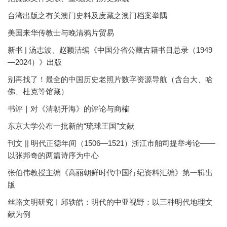
台湾出版之有关澳门史料及庋藏之澳门档案举隅
美国来华传教士与晚清鸦片贸易
新书 | 汤志波、赵颖洁编《中国分省公藏古籍书目总录（1949
—2024）》出版
别再找了！最全的中国历史老照片数字资源导航（含台大、哈
佛、杜克等馆藏）
书评｜对《清朝开海》的评论与商榷
东京大学公布一批新的“琉球王国”文献
刊文 || 明代正德年间（1506—1521）浙江市舶司提举考论——
以张邦奇的两篇诗序为中心
张伯伟教授主编《高丽朝鲜时代中国行纪资料汇编》第一辑出
版
丝路文明研究︱邱轶皓：明代的中亚视野：以三种明代地理文
献为例