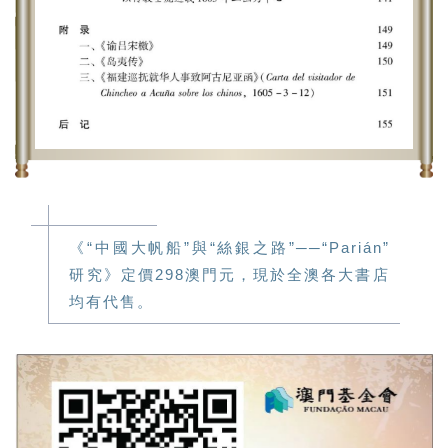
《“中國大帆船”與“絲銀之路”──“Parián”
研究》定價298澳門元，現於全澳各大書店
均有代售。