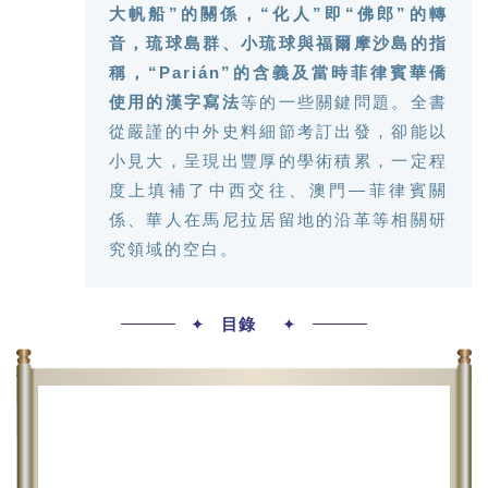
大帆船”的關係，“化人”即“佛郎”的轉
音，琉球島群、小琉球與福爾摩沙島的指
稱，“Parián”的含義及當時菲律賓華僑
使用的漢字寫法
等的一些關鍵問題。全書
從嚴謹的中外史料細節考訂出發，卻能以
小見大，呈現出豐厚的學術積累，一定程
度上填補了中西交往、澳門—菲律賓關
係、華人在馬尼拉居留地的沿革等相關研
究領域的空白。
✦
目錄
✦