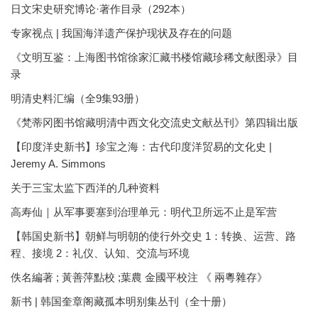
日文宋史研究博论·著作目录（292本）
专家视点 | 我国海洋遗产保护现状及存在的问题
《文明互鉴：上海图书馆徐家汇藏书楼馆藏珍稀文献图录》目
录
明清史料汇编（全9集93册）
《梵蒂冈图书馆藏明清中西文化交流史文献丛刊》第四辑出版
【印度洋史新书】珍宝之海：古代印度洋贸易的文化史 |
Jeremy A. Simmons
关于三宝太监下西洋的几种资料
高寿仙｜从军事要塞到治理单元：明代卫所远不止是军营
【韩国史新书】朝鲜与明朝的使行外交史 1：转换、运营、路
程、接境 2：礼仪、认知、交流与环境
佚名編著 ; 黃善萍點校 ;葉農 金國平校注 《 兩粵雜存》
新书 | 韩国奎章阁藏孤本明别集丛刊（全十册）