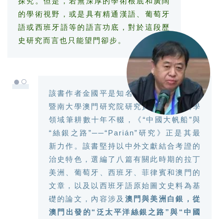
探究。但是，若無深厚的學術根底和廣闊
的學術視野，或是具有精通漢語、葡萄牙
語或西班牙語等的語言功底，對於這段歷
史研究而言也只能望門卻步。
●○
該書作者金國平是知名澳門史專家，現任
暨南大學澳門研究院研究員。他在澳門學
領域筆耕數十年不輟，《“中國大帆船”與
“絲銀之路”──“Parián”研究》正是其最
新力作。該書堅持以中外文獻結合考證的
治史特色，選編了八篇有關此時期的拉丁
美洲、葡萄牙、西班牙、菲律賓和澳門的
文章，以及以西班牙語原始圖文史料為基
礎的論文，內容涉及
澳門與美洲白銀，從
澳門出發的“泛太平洋絲銀之路”與“中國