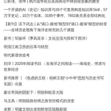
江昕瑾、张坤 | 鸦片战争前后英国舆论中林则徐形象的嬗变
一个开源的AI《史记》知识库与26个可复用构造知识库Skill，57
万字史记，10万个实体、3185个事件、7652条关系全部结构化
【新刊】滨下武志 | 从“港口-腹地”模型到“港口-腹海”模型的转变
——全球历史视角下海洋史研究的几个课题
新书｜邹振环《季风亚非：文化交流与郑和下西洋》
明清江南卫所的沿革与转型
明代家谱伪造考
刘洋丨2025年阅读书目 ：在海洋之间阅读——海域史、俘虏与
世界经济
新书推荐 丨《焦虑的王权：朝鲜王朝“小中华”思想与历史书写
实践》出版
蒙古帝国的阴影下：明朝和欧亚大陆
马玉凤：明朝陆路丝绸之路管控模式的演变
余辉｜明建文朝出使朝鲜使臣陆颙新探