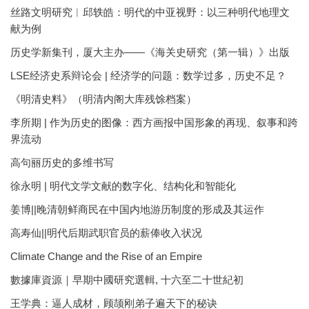
丝路文明研究︱邱轶皓：明代的中亚视野：以三种明代地理文
献为例
历史学新集刊，厦大主办——《海关史研究（第一辑）》出版
LSE经济史系辩论会 | 经济学的问题：数学过多，历史不足？
《明清史料》（明清内阁大库残馀档案）
李所期 | 作为历史的图像：西方画报中国形象的再现、叙事和跨
界流动
高句丽历史的多维书写
徐永明 | 明代文学文献的数字化、结构化和智能化
姜博||晚清朝鲜商民在中国内地游历制度的形成及其运作
高寿仙||明代后期武职官员的薪俸收入状况
Climate Change and the Rise of an Empire
數據庫資源｜早期中國研究選輯, 十六至二十世紀初
王学典：逼人成材，顾颉刚弟子遍天下的秘诀