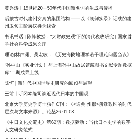
黄兴涛丨19世纪20—50年代中国新名词的生成与传播
后蒙古时代建州女真的集团结构 ——以《朝鲜实录》记载的建
州卫领主阶层汉姓为线索
书讯书话 | 陈锋教授：“大财政史观”下的清代税收研究 | 国家哲
学社会科学成果文库
理论|林声渊、吴宏岐：《历史海防地理学若干理论问题刍议》
“孙中山《实业计划》与上海孙中山故居馆藏图书文献专题数据
库”二期成果上线
陈恒 | 新时代中国世界史研究的回顾与展望
王前丨听冈本隆司谈近现代日本的中国观
北京大学历史学博士独作C刊：《<通典·州郡>所载政区的时代
层次与文本来源》。论丛26-01-03
《中日文化交流史》第62期：数据驱动：当代日本史学的数字
人文研究范式