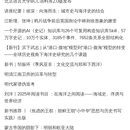
北京语言大学BCC语料库2.0版发布
讲座纪要丨侯深：向海而生：城市史与海洋史的结合
江昕瑾、张坤 | 鸦片战争前后英国舆论中林则徐形象的嬗变
一个开源的AI《史记》知识库与26个可复用构造知识库Skill，57
万字史记，10万个实体、3185个事件、7652条关系全部结构化
【新刊】滨下武志 | 从“港口-腹地”模型到“港口-腹海”模型的转变
——全球历史视角下海洋史研究的几个课题
新书｜邹振环《季风亚非：文化交流与郑和下西洋》
明清江南卫所的沿革与转型
明代家谱伪造考
刘洋丨2025年阅读书目 ：在海洋之间阅读——海域史、俘虏与
世界经济
新书推荐 丨《焦虑的王权：朝鲜王朝“小中华”思想与历史书写
实践》出版
蒙古帝国的阴影下：明朝和欧亚大陆