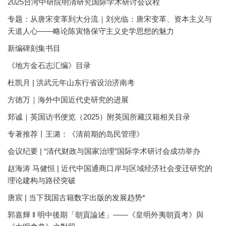
2025台湾中研院明清研究国际学术研讨会议程
专题：从唐宋变革到大分流｜刘光临：唐宋变革、资本主义与
天道人心——略论陈寅恪保守主义史学思想的魅力
新编碑刻集书目
《地方金石志汇编》目录
杜凯月 | 洪武元年山东行省设治济南考
方徳万｜海外中国近代史研究的进展
郑诚｜英国访书便览（2025）附英国所藏汉籍相关目录
专著推荐丨王潞：《清前期的岛民管理》
会议纪要 | “清代财政与国家治理”国际学术研讨会成功举办
赵海涛 马健恒 | 近代中国通商口岸与区域经济社会变迁研究的
理论建构与路径突破
唐宸 | 当下我国古籍数字出版的发展趋势*
郭嘉輝 ‖ 明中後期「朝貢論述」——《皇明外夷朝貢考》與