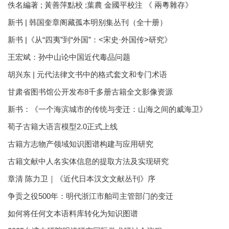
佚名編著 ; 黃善萍點校 ;葉農 金國平校注 《 兩粵雜存》
新书 | 韩国奎章阁藏孤本明别集丛刊（全十册）
新书 |《从“四夷”到“外国”：<宋史·外国传>研究》
王宏斌：孙中山论中国近代毒品问题
胡兴东 | 元代法律文书中的格式套文和专门术语
甘肃省图书馆公开发布8千多册古籍全文影像资源
新书：《一个海滨城市的传统与变迁：山海之间的威海卫》
荀子古籍大语言模型2.0正式上线
古籍方志物产领域知识图谱构建与应用研究
古籍文献中人名实体信息的提取方法及实现研究
章清 陈力卫｜《近代日本汉文文献丛刊》序
争贡之役500年：明代浙江市舶司主管部门的变迁
如何将任何文本语料库转化为知识图谱