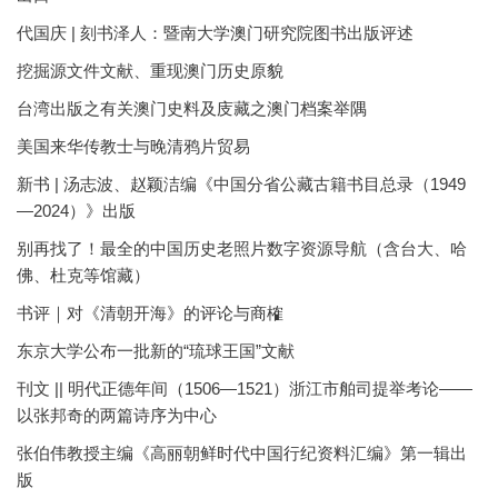
代国庆 | 刻书泽人：暨南大学澳门研究院图书出版评述
挖掘源文件文献、重现澳门历史原貌
台湾出版之有关澳门史料及庋藏之澳门档案举隅
美国来华传教士与晚清鸦片贸易
新书 | 汤志波、赵颖洁编《中国分省公藏古籍书目总录（1949
—2024）》出版
别再找了！最全的中国历史老照片数字资源导航（含台大、哈
佛、杜克等馆藏）
书评｜对《清朝开海》的评论与商榷
东京大学公布一批新的“琉球王国”文献
刊文 || 明代正德年间（1506—1521）浙江市舶司提举考论——
以张邦奇的两篇诗序为中心
张伯伟教授主编《高丽朝鲜时代中国行纪资料汇编》第一辑出
版