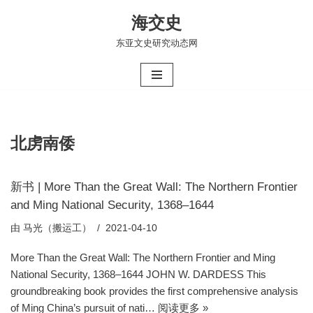
海交史
跳
东亚文史研究动态网
至
正
文
北虏南倭
新书 | More Than the Great Wall: The Northern Frontier
and Ming National Security, 1368–1644
由
马光（搬运工）
2021-04-10
More Than the Great Wall: The Northern Frontier and Ming
National Security, 1368–1644 JOHN W. DARDESS This
groundbreaking book provides the first comprehensive analysis
of Ming China’s pursuit of nati…
阅读更多 »