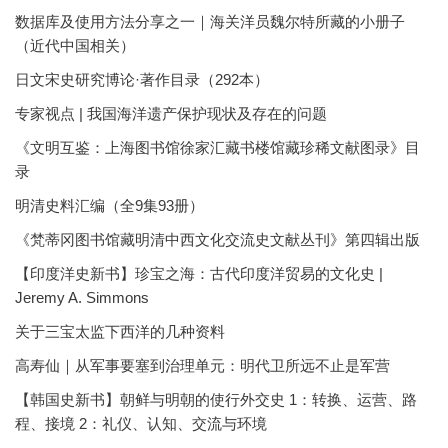
数据库及使用方法分享之一｜海关洋员魏尔特所藏的小册子
（近代中国相关）
日文宋史研究博论·著作目录（292本）
专家视点 | 我国海洋遗产保护现状及存在的问题
《文明互鉴：上海图书馆徐家汇藏书楼馆藏珍稀文献图录》目
录
明清史料汇编（全9集93册）
《梵蒂冈图书馆藏明清中西文化交流史文献丛刊》第四辑出版
【印度洋史新书】珍宝之海：古代印度洋贸易的文化史 |
Jeremy A. Simmons
关于三宝太监下西洋的几种资料
高寿仙｜从军事要塞到治理单元：明代卫所远不止是军营
【韩国史新书】朝鲜与明朝的使行外交史 1：转换、运营、路
程、接境 2：礼仪、认知、交流与环境