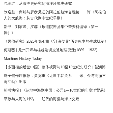
包茂红：从海洋史研究到海洋环境史研究
刘迎胜：商船与罗盘见证的阿拉伯航海交融路——评《阿拉伯
人的大航海：从古代到中世纪早期》
新书｜刘家峰、罗蕊《乐道院潍县集中营资料编译（第一
辑）》
《民俗研究》2025年第4期|《“迁海复界”历史叙事的生成机制》
何斯薇 | 龙州开埠与桂越边境交通地理变迁(1889—1932)
Maritime History Today
【多面相的近世中国】整体视野与10至13世纪史研究 | 苗润博
刘子健作序推荐，黄宽重《近世中韩关系——宋、金与高丽三
角互动》出版
新书快报 | 《从地中海到中国：公元1—10世纪的印度洋贸易》
草原与大海的对话——辽代的海疆与海上交通