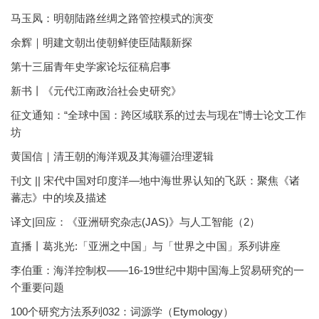
马玉凤：明朝陆路丝绸之路管控模式的演变
余辉｜明建文朝出使朝鲜使臣陆颙新探
第十三届青年史学家论坛征稿启事
新书丨《元代江南政治社会史研究》
征文通知：“全球中国：跨区域联系的过去与现在”博士论文工作
坊
黄国信｜清王朝的海洋观及其海疆治理逻辑
刊文 || 宋代中国对印度洋—地中海世界认知的飞跃：聚焦《诸
蕃志》中的埃及描述
译文|回应：《亚洲研究杂志(JAS)》与人工智能（2）
直播丨葛兆光:「亚洲之中国」与「世界之中国」系列讲座
李伯重：海洋控制权——16-19世纪中期中国海上贸易研究的一
个重要问题
100个研究方法系列032：词源学（Etymology）