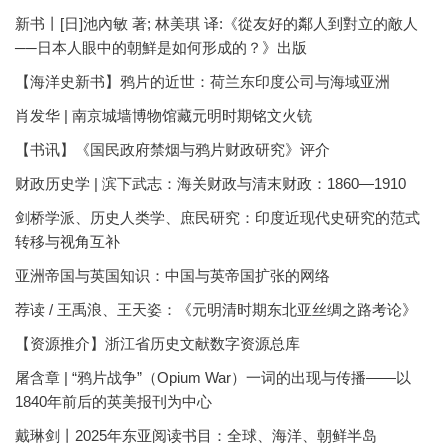
新书丨[日]池內敏 著; 林美琪 译:《從友好的鄰人到對立的敵人
──日本人眼中的朝鮮是如何形成的？》出版
【海洋史新书】鸦片的近世：荷兰东印度公司与海域亚洲
肖发华 | 南京城墙博物馆藏元明时期铭文火铳
【书讯】《国民政府禁烟与鸦片财政研究》评介
财政历史学 | 滨下武志：海关财政与清末财政：1860—1910
剑桥学派、历史人类学、庶民研究：印度近现代史研究的范式
转移与视角互补
亚洲帝国与英国知识：中国与英帝国扩张的网络
荐读 / 王禹浪、王天姿：《元明清时期东北亚丝绸之路考论》
【资源推介】浙江省历史文献数字资源总库
屠含章 | “鸦片战争”（Opium War）一词的出现与传播——以
1840年前后的英美报刊为中心
戴琳剑丨2025年东亚阅读书目：全球、海洋、朝鲜半岛