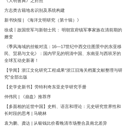
《大明會典》之對照
方志类古籍地名识别及系统构建
新书快报 | 《海洋文明研究（第十辑）》
徐成丨故国世军与新朝士民： 明朝宣府镇军事家族在清前期的
嬗变
《季风海域的丝银对流：16—17世纪中西交往图景中的东亚移
民、贸易与文化》：国内罕见的明清中国、东南亚与西班牙的
全球互动史新著！
【学闻】浙江文化研究工程成果“浙江旧海关档案文献整理与研
究”全部出版
【史学史新书】劳特利奇东亚史学研究手册
仲伟民 | 《崩盘》推荐序
【多面相的近世中国】史料、语言和理论：元史研究世界性和
长时段的思考 | 马晓林
袁为鹏、龚达 | 从银钱比价看晚清市场整合及南北差异