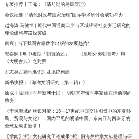
专著推荐丨王潞：《清前期的岛民管理》
会议纪要 | “清代财政与国家治理”国际学术研讨会成功举办
赵海涛 马健恒 | 近代中国通商口岸与区域经济社会变迁研究的
理论建构与路径突破
唐宸 | 当下我国古籍数字出版的发展趋势*
郭嘉輝 ‖ 明中後期「朝貢論述」——《皇明外夷朝貢考》與
《大明會典》之對照
方志类古籍地名识别及系统构建
新书快报 | 《海洋文明研究（第十辑）》
徐成丨故国世军与新朝士民： 明朝宣府镇军事家族在清前期的
嬗变
《季风海域的丝银对流：16—17世纪中西交往图景中的东亚移
民、贸易与文化》：国内罕见的明清中国、东南亚与西班牙的
全球互动史新著！
【学闻】浙江文化研究工程成果“浙江旧海关档案文献整理与研