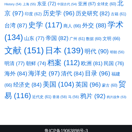
北
东亚
(72)
亚洲
(67)
全球史
(60)
History
(54)
上海
(55)
中国古代
(54)
京
(97)
历史学
(96)
历史研究
(82)
印度
(62)
古籍
(61)
学术
史学
(117)
台湾
(87)
外交
(88)
商人
(66)
(134)
帝国
(82)
山东
(77)
文明
(66)
广州
(61)
数据
(60)
文献
(151)
日本
(139)
明代
(90)
明朝
(56)
档案
(112)
明清
(77)
欧洲
(81)
民国
(76)
朝鲜
(74)
海洋史
(97)
目录
(96)
海外
(84)
清代
(84)
福建
贸
美国
(104)
英国
(96)
经济史
(84)
(66)
蒙古
(60)
易
(116)
鸦片
(92)
近代史
(61)
香港
(58)
马
(56)
鸦片战争
(53)
鲁ICP备19063898号-3