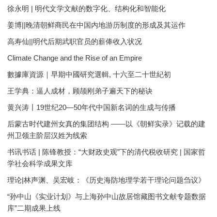
徐永明 | 明代文学文献的数字化、结构化和智能化
姜博||晚清朝鲜商民在中国内地游历制度的形成及其运作
高寿仙||明代后期武职官员的薪俸收入状况
Climate Change and the Rise of an Empire
數據庫資源｜早期中國研究選輯, 十六至二十世紀初
王学典：逼人成材，顾颉刚弟子遍天下的秘诀
黄兴涛丨19世纪20—50年代中国新名词的生成与传播
后蒙古时代建州女真的集团结构 ——以《朝鲜实录》记载的建
州卫领主阶层汉姓为线索
书讯书话 | 陈锋教授：“大财政史观”下的清代税收研究 | 国家哲
学社会科学成果文库
理论|林声渊、吴宏岐：《历史海防地理学若干理论问题刍议》
“孙中山《实业计划》与上海孙中山故居馆藏图书文献专题数据
库”二期成果上线