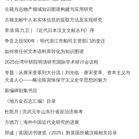
古籍方志物产领域知识图谱构建与应用研究
古籍文献中人名实体信息的提取方法及实现研究
章清 陈力卫｜《近代日本汉文文献丛刊》序
争贡之役500年：明代浙江市舶司主管部门的变迁
如何将任何文本语料库转化为知识图谱
2025台湾中研院明清研究国际学术研讨会议程
专题：从唐宋变革到大分流｜刘光临：唐宋变革、资本主义与
天道人心——略论陈寅恪保守主义史学思想的魅力
新编碑刻集书目
《地方金石志汇编》目录
杜凯月 | 洪武元年山东行省设治济南考
方徳万｜海外中国近代史研究的进展
郑诚｜英国访书便览（2025）附英国所藏汉籍相关目录