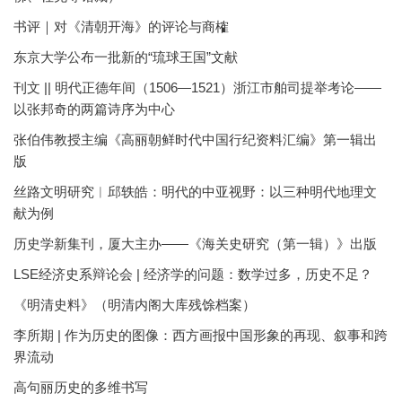
书评｜对《清朝开海》的评论与商榷
东京大学公布一批新的“琉球王国”文献
刊文 || 明代正德年间（1506—1521）浙江市舶司提举考论——
以张邦奇的两篇诗序为中心
张伯伟教授主编《高丽朝鲜时代中国行纪资料汇编》第一辑出
版
丝路文明研究︱邱轶皓：明代的中亚视野：以三种明代地理文
献为例
历史学新集刊，厦大主办——《海关史研究（第一辑）》出版
LSE经济史系辩论会 | 经济学的问题：数学过多，历史不足？
《明清史料》（明清内阁大库残馀档案）
李所期 | 作为历史的图像：西方画报中国形象的再现、叙事和跨
界流动
高句丽历史的多维书写