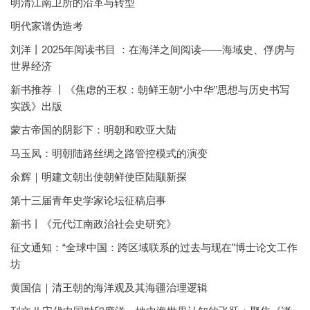
明清江南卫所的沿革与转型
明代家谱伪造考
刘洋丨2025年阅读书目 ：在海洋之间阅读——海域史、俘虏与
世界经济
新书推荐 丨《焦虑的王权：朝鲜王朝“小中华”思想与历史书写
实践》出版
蒙古帝国的阴影下：明朝和欧亚大陆
马玉凤：明朝陆路丝绸之路管控模式的演变
余辉｜明建文朝出使朝鲜使臣陆颙新探
第十三届青年史学家论坛征稿启事
新书丨《元代江南政治社会史研究》
征文通知：“全球中国：跨区域联系的过去与现在”博士论文工作
坊
黄国信｜清王朝的海洋观及其海疆治理逻辑