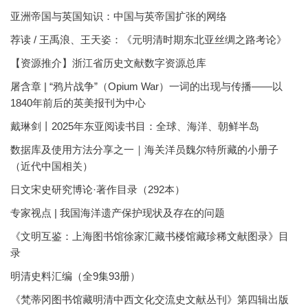
亚洲帝国与英国知识：中国与英帝国扩张的网络
荐读 / 王禹浪、王天姿：《元明清时期东北亚丝绸之路考论》
【资源推介】浙江省历史文献数字资源总库
屠含章 | “鸦片战争”（Opium War）一词的出现与传播——以
1840年前后的英美报刊为中心
戴琳剑丨2025年东亚阅读书目：全球、海洋、朝鲜半岛
数据库及使用方法分享之一｜海关洋员魏尔特所藏的小册子
（近代中国相关）
日文宋史研究博论·著作目录（292本）
专家视点 | 我国海洋遗产保护现状及存在的问题
《文明互鉴：上海图书馆徐家汇藏书楼馆藏珍稀文献图录》目
录
明清史料汇编（全9集93册）
《梵蒂冈图书馆藏明清中西文化交流史文献丛刊》第四辑出版