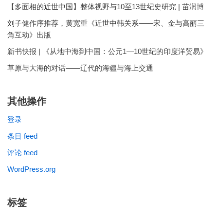
【多面相的近世中国】整体视野与10至13世纪史研究 | 苗润博
刘子健作序推荐，黄宽重《近世中韩关系——宋、金与高丽三
角互动》出版
新书快报 | 《从地中海到中国：公元1—10世纪的印度洋贸易》
草原与大海的对话——辽代的海疆与海上交通
其他操作
登录
条目 feed
评论 feed
WordPress.org
标签