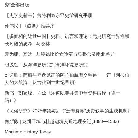
究”全部出版
【史学史新书】劳特利奇东亚史学研究手册
仲伟民 | 《崩盘》推荐序
【多面相的近世中国】史料、语言和理论：元史研究世界性和
长时段的思考 | 马晓林
袁为鹏、龚达 | 从银钱比价看晚清市场整合及南北差异
包茂红：从海洋史研究到海洋环境史研究
刘迎胜：商船与罗盘见证的阿拉伯航海交融路——评《阿拉伯
人的大航海：从古代到中世纪早期》
新书｜刘家峰、罗蕊《乐道院潍县集中营资料编译（第一
辑）》
《民俗研究》2025年第4期|《“迁海复界”历史叙事的生成机制》
何斯薇 | 龙州开埠与桂越边境交通地理变迁(1889—1932)
Maritime History Today