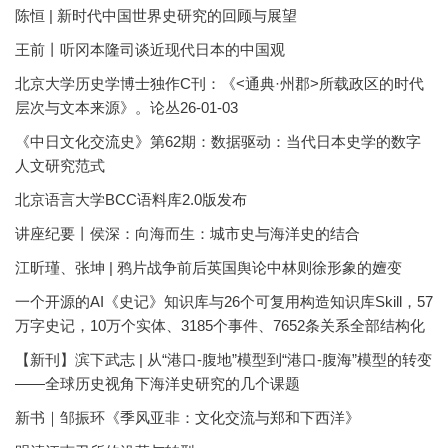
陈恒 | 新时代中国世界史研究的回顾与展望
王前丨听冈本隆司谈近现代日本的中国观
北京大学历史学博士独作C刊：《<通典·州郡>所载政区的时代
层次与文本来源》。论丛26-01-03
《中日文化交流史》第62期：数据驱动：当代日本史学的数字
人文研究范式
北京语言大学BCC语料库2.0版发布
讲座纪要丨侯深：向海而生：城市史与海洋史的结合
江昕瑾、张坤 | 鸦片战争前后英国舆论中林则徐形象的嬗变
一个开源的AI《史记》知识库与26个可复用构造知识库Skill，57
万字史记，10万个实体、3185个事件、7652条关系全部结构化
【新刊】滨下武志 | 从“港口-腹地”模型到“港口-腹海”模型的转变
——全球历史视角下海洋史研究的几个课题
新书｜邹振环《季风亚非：文化交流与郑和下西洋》