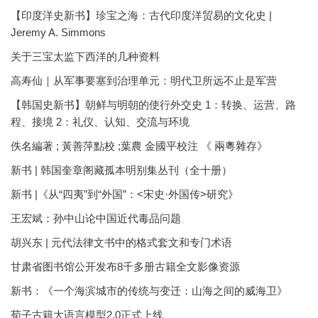
【印度洋史新书】珍宝之海：古代印度洋贸易的文化史 |
Jeremy A. Simmons
关于三宝太监下西洋的几种资料
高寿仙｜从军事要塞到治理单元：明代卫所远不止是军营
【韩国史新书】朝鲜与明朝的使行外交史 1：转换、运营、路
程、接境 2：礼仪、认知、交流与环境
佚名編著 ; 黃善萍點校 ;葉農 金國平校注 《 兩粵雜存》
新书 | 韩国奎章阁藏孤本明别集丛刊（全十册）
新书 |《从“四夷”到“外国”：<宋史·外国传>研究》
王宏斌：孙中山论中国近代毒品问题
胡兴东 | 元代法律文书中的格式套文和专门术语
甘肃省图书馆公开发布8千多册古籍全文影像资源
新书：《一个海滨城市的传统与变迁：山海之间的威海卫》
荀子古籍大语言模型2.0正式上线