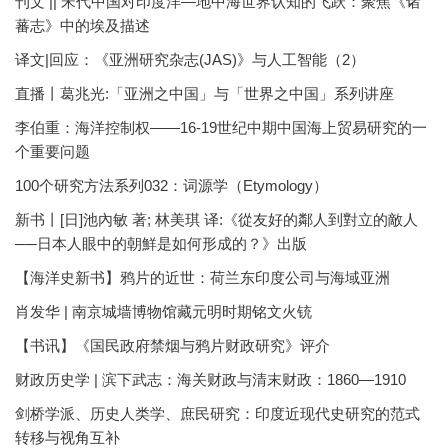
刊文 || 宋代中国对印度洋—地中海世界认知的飞跃：聚焦《诸
蕃志》中的埃及描述
译文|回应：《亚洲研究杂志(JAS)》与人工智能（2）
直播丨葛兆光:「亚洲之中国」与「世界之中国」系列讲座
李伯重：海洋控制权——16-19世纪中期中国海上贸易研究的一
个重要问题
100个研究方法系列032：词源学（Etymology）
新书丨[日]池內敏 著; 林美琪 译:《從友好的鄰人到對立的敵人
──日本人眼中的朝鮮是如何形成的？》出版
【海洋史新书】鸦片的近世：荷兰东印度公司与海域亚洲
肖发华 | 南京城墙博物馆藏元明时期铭文火铳
【书讯】《国民政府禁烟与鸦片财政研究》评介
财政历史学 | 滨下武志：海关财政与清末财政：1860—1910
剑桥学派、历史人类学、庶民研究：印度近现代史研究的范式
转移与视角互补