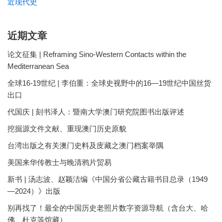
近现代史
近期文章
论文征集 | Reframing Sino-Western Contacts within the
Mediterranean Sea
全球16-19世纪 | 李伯重：全球史视野中的16—19世纪中国丝货
出口
代国庆 | 刻书泽人：暨南大学澳门研究院图书出版评述
挖掘源文件文献、重现澳门历史原貌
台湾出版之有关澳门史料及庋藏之澳门档案举隅
美国来华传教士与晚清鸦片贸易
新书 | 汤志波、赵颖洁编《中国分省公藏古籍书目总录（1949
—2024）》出版
别再找了！最全的中国历史老照片数字资源导航（含台大、哈
佛、杜克等馆藏）