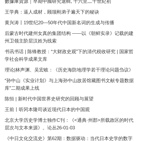
數據庫資源｜早期中國研究選輯, 十六至二十世紀初
王学典：逼人成材，顾颉刚弟子遍天下的秘诀
黄兴涛丨19世纪20—50年代中国新名词的生成与传播
后蒙古时代建州女真的集团结构 ——以《朝鲜实录》记载的建
州卫领主阶层汉姓为线索
书讯书话 | 陈锋教授：“大财政史观”下的清代税收研究 | 国家哲
学社会科学成果文库
理论|林声渊、吴宏岐：《历史海防地理学若干理论问题刍议》
“孙中山《实业计划》与上海孙中山故居馆藏图书文献专题数据
库”二期成果上线
陈恒 | 新时代中国世界史研究的回顾与展望
王前丨听冈本隆司谈近现代日本的中国观
北京大学历史学博士独作C刊：《<通典·州郡>所载政区的时代
层次与文本来源》。论丛26-01-03
《中日文化交流史》第62期：数据驱动：当代日本史学的数字