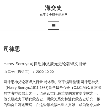
海交史
跳
东亚文史研究动态网
至
正
文
司律思
Henry Serruys司律思神父蒙元史论著译文目录
由
马光（搬运工）
2020-10-20
司律思神父论著译文目录 特木勒、张军编译整理 司律思神父
（Henry Serruys,1911-1983)是圣母圣心会（C.I.C.M)众多杰出
的学者型传教士之一，也是20世纪最重要的蒙古史专家之一。
他长期致力于明代蒙古史、明蒙关系史和近代蒙古史研究，极
为勤奋且著述宏富，在这些领域做出重大贡献，成为迄今为止