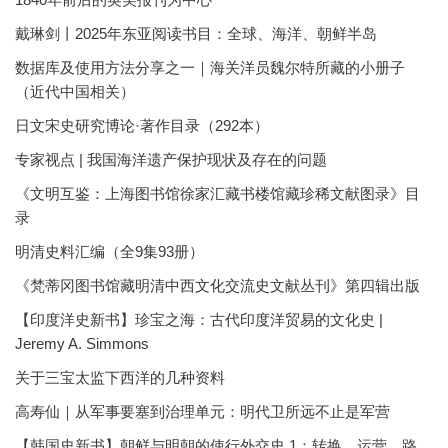
戴琳剑丨2025年东亚阅读书目：全球、海洋、朝鲜半岛
数据库及使用方法分享之一｜海关洋员魏尔特所藏的小册子
（近代中国相关）
日文宋史研究博论·著作目录（292本）
专家视点 | 我国海洋遗产保护现状及存在的问题
《文明互鉴：上海图书馆徐家汇藏书楼馆藏珍稀文献图录》目
录
明清史料汇编（全9集93册）
《梵蒂冈图书馆藏明清中西文化交流史文献丛刊》第四辑出版
【印度洋史新书】珍宝之海：古代印度洋贸易的文化史 |
Jeremy A. Simmons
关于三宝太监下西洋的几种资料
高寿仙｜从军事要塞到治理单元：明代卫所远不止是军营
【韩国史新书】朝鲜与明朝的使行外交史 1：转换、运营、路