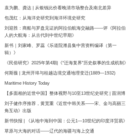
袁为鹏、龚达 | 从银钱比价看晚清市场整合及南北差异
包茂红：从海洋史研究到海洋环境史研究
刘迎胜：商船与罗盘见证的阿拉伯航海交融路——评《阿拉伯
人的大航海：从古代到中世纪早期》
新书｜刘家峰、罗蕊《乐道院潍县集中营资料编译（第一
辑）》
《民俗研究》2025年第4期|《“迁海复界”历史叙事的生成机制》
何斯薇 | 龙州开埠与桂越边境交通地理变迁(1889—1932)
Maritime History Today
【多面相的近世中国】整体视野与10至13世纪史研究 | 苗润博
刘子健作序推荐，黄宽重《近世中韩关系——宋、金与高丽三
角互动》出版
新书快报 | 《从地中海到中国：公元1—10世纪的印度洋贸易》
草原与大海的对话——辽代的海疆与海上交通