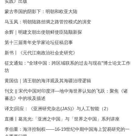
实践》出版
蒙古帝国的阴影下：明朝和欧亚大陆
马玉凤：明朝陆路丝绸之路管控模式的演变
余辉｜明建文朝出使朝鲜使臣陆颙新探
第十三届青年史学家论坛征稿启事
新书丨《元代江南政治社会史研究》
征文通知：“全球中国：跨区域联系的过去与现在”博士论文工作
坊
黄国信｜清王朝的海洋观及其海疆治理逻辑
刊文 || 宋代中国对印度洋—地中海世界认知的飞跃：聚焦《诸
蕃志》中的埃及描述
译文|回应：《亚洲研究杂志(JAS)》与人工智能（2）
直播丨葛兆光:「亚洲之中国」与「世界之中国」系列讲座
李伯重：海洋控制权——16-19世纪中期中国海上贸易研究的一