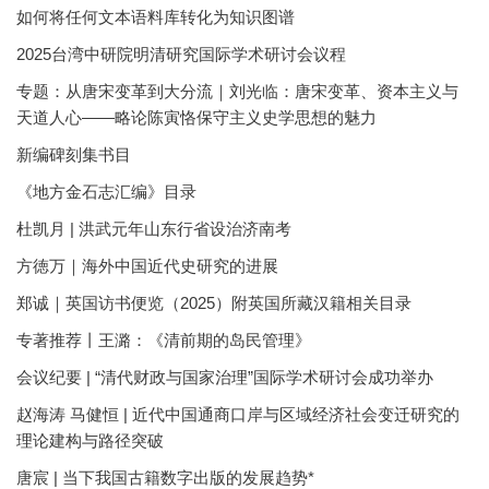
如何将任何文本语料库转化为知识图谱
2025台湾中研院明清研究国际学术研讨会议程
专题：从唐宋变革到大分流｜刘光临：唐宋变革、资本主义与
天道人心——略论陈寅恪保守主义史学思想的魅力
新编碑刻集书目
《地方金石志汇编》目录
杜凯月 | 洪武元年山东行省设治济南考
方徳万｜海外中国近代史研究的进展
郑诚｜英国访书便览（2025）附英国所藏汉籍相关目录
专著推荐丨王潞：《清前期的岛民管理》
会议纪要 | “清代财政与国家治理”国际学术研讨会成功举办
赵海涛 马健恒 | 近代中国通商口岸与区域经济社会变迁研究的
理论建构与路径突破
唐宸 | 当下我国古籍数字出版的发展趋势*