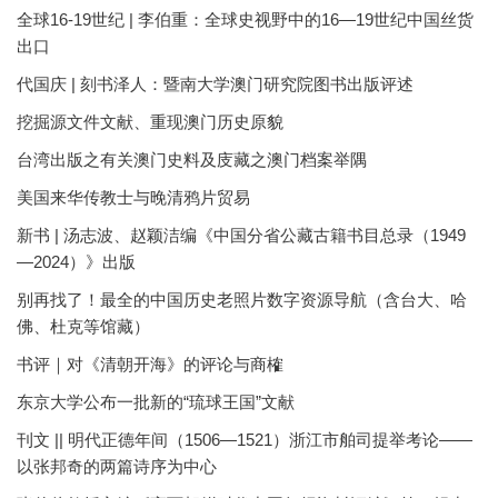
全球16-19世纪 | 李伯重：全球史视野中的16—19世纪中国丝货
出口
代国庆 | 刻书泽人：暨南大学澳门研究院图书出版评述
挖掘源文件文献、重现澳门历史原貌
台湾出版之有关澳门史料及庋藏之澳门档案举隅
美国来华传教士与晚清鸦片贸易
新书 | 汤志波、赵颖洁编《中国分省公藏古籍书目总录（1949
—2024）》出版
别再找了！最全的中国历史老照片数字资源导航（含台大、哈
佛、杜克等馆藏）
书评｜对《清朝开海》的评论与商榷
东京大学公布一批新的“琉球王国”文献
刊文 || 明代正德年间（1506—1521）浙江市舶司提举考论——
以张邦奇的两篇诗序为中心