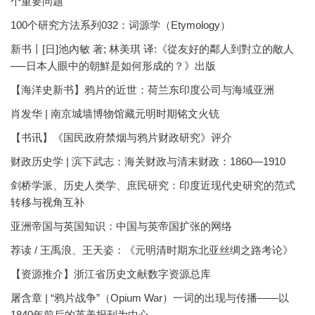
个重要问题
100个研究方法系列032：词源学（Etymology）
新书丨[日]池內敏 著; 林美琪 译:《從友好的鄰人到對立的敵人
──日本人眼中的朝鮮是如何形成的？》出版
【海洋史新书】鸦片的近世：荷兰东印度公司与海域亚洲
肖发华 | 南京城墙博物馆藏元明时期铭文火铳
【书讯】《国民政府禁烟与鸦片财政研究》评介
财政历史学 | 滨下武志：海关财政与清末财政：1860—1910
剑桥学派、历史人类学、庶民研究：印度近现代史研究的范式
转移与视角互补
亚洲帝国与英国知识：中国与英帝国扩张的网络
荐读 / 王禹浪、王天姿：《元明清时期东北亚丝绸之路考论》
【资源推介】浙江省历史文献数字资源总库
屠含章 | “鸦片战争”（Opium War）一词的出现与传播——以
1840年前后的英美报刊为中心