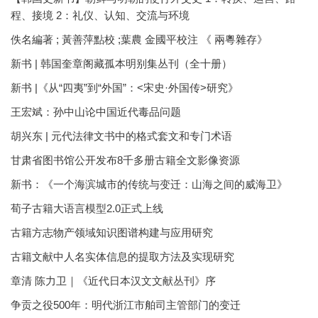
程、接境 2：礼仪、认知、交流与环境
佚名編著 ; 黃善萍點校 ;葉農 金國平校注 《 兩粵雜存》
新书 | 韩国奎章阁藏孤本明别集丛刊（全十册）
新书 |《从“四夷”到“外国”：<宋史·外国传>研究》
王宏斌：孙中山论中国近代毒品问题
胡兴东 | 元代法律文书中的格式套文和专门术语
甘肃省图书馆公开发布8千多册古籍全文影像资源
新书：《一个海滨城市的传统与变迁：山海之间的威海卫》
荀子古籍大语言模型2.0正式上线
古籍方志物产领域知识图谱构建与应用研究
古籍文献中人名实体信息的提取方法及实现研究
章清 陈力卫｜《近代日本汉文文献丛刊》序
争贡之役500年：明代浙江市舶司主管部门的变迁