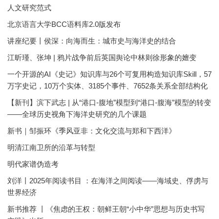
人文研究范式
北京语言大学BCC语料库2.0版发布
讲座纪要丨侯深：向海而生：城市史与海洋史的结合
江昕瑾、张坤 | 鸦片战争前后英国舆论中林则徐形象的嬗变
一个开源的AI《史记》知识库与26个可复用构造知识库Skill，57
万字史记，10万个实体、3185个事件、7652条关系全部结构化
【新刊】滨下武志 | 从“港口-腹地”模型到“港口-腹海”模型的转变
——全球历史视角下海洋史研究的几个课题
新书｜邹振环《季风亚非：文化交流与郑和下西洋》
明清江南卫所的沿革与转型
明代家谱伪造考
刘洋丨2025年阅读书目 ：在海洋之间阅读——海域史、俘虏与
世界经济
新书推荐 丨《焦虑的王权：朝鲜王朝“小中华”思想与历史书写