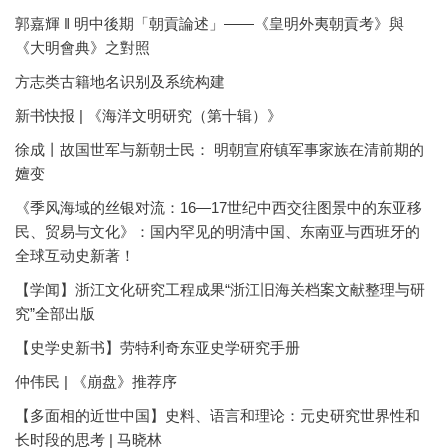
郭嘉輝 ‖ 明中後期「朝貢論述」——《皇明外夷朝貢考》與
《大明會典》之對照
方志类古籍地名识别及系统构建
新书快报 | 《海洋文明研究（第十辑）》
徐成丨故国世军与新朝士民： 明朝宣府镇军事家族在清前期的
嬗变
《季风海域的丝银对流：16—17世纪中西交往图景中的东亚移
民、贸易与文化》：国内罕见的明清中国、东南亚与西班牙的
全球互动史新著！
【学闻】浙江文化研究工程成果“浙江旧海关档案文献整理与研
究”全部出版
【史学史新书】劳特利奇东亚史学研究手册
仲伟民 | 《崩盘》推荐序
【多面相的近世中国】史料、语言和理论：元史研究世界性和
长时段的思考 | 马晓林