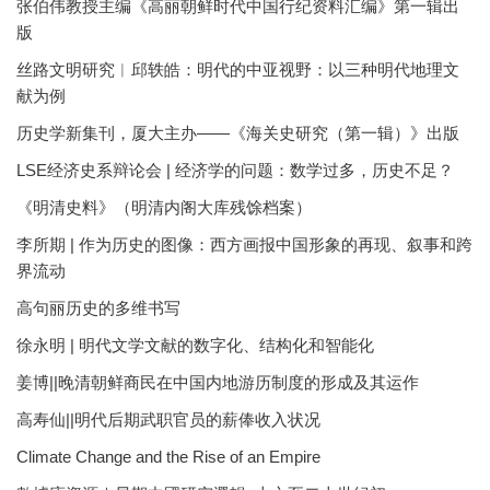
张伯伟教授主编《高丽朝鲜时代中国行纪资料汇编》第一辑出
版
丝路文明研究︱邱轶皓：明代的中亚视野：以三种明代地理文
献为例
历史学新集刊，厦大主办——《海关史研究（第一辑）》出版
LSE经济史系辩论会 | 经济学的问题：数学过多，历史不足？
《明清史料》（明清内阁大库残馀档案）
李所期 | 作为历史的图像：西方画报中国形象的再现、叙事和跨
界流动
高句丽历史的多维书写
徐永明 | 明代文学文献的数字化、结构化和智能化
姜博||晚清朝鲜商民在中国内地游历制度的形成及其运作
高寿仙||明代后期武职官员的薪俸收入状况
Climate Change and the Rise of an Empire