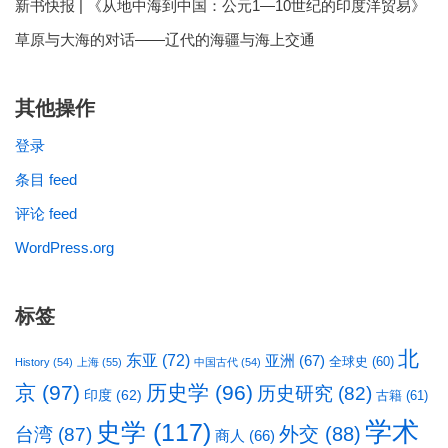
新书快报 | 《从地中海到中国：公元1—10世纪的印度洋贸易》
草原与大海的对话——辽代的海疆与海上交通
其他操作
登录
条目 feed
评论 feed
WordPress.org
标签
北
东亚
(72)
亚洲
(67)
全球史
(60)
History
(54)
上海
(55)
中国古代
(54)
京
(97)
历史学
(96)
历史研究
(82)
印度
(62)
古籍
(61)
学术
史学
(117)
台湾
(87)
外交
(88)
商人
(66)