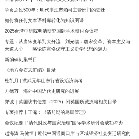
争贡之役500年：明代浙江市舶司主管部门的变迁
如何将任何文本语料库转化为知识图谱
2025台湾中研院明清研究国际学术研讨会议程
专题：从唐宋变革到大分流｜刘光临：唐宋变革、资本主义与
天道人心——略论陈寅恪保守主义史学思想的魅力
新编碑刻集书目
《地方金石志汇编》目录
杜凯月 | 洪武元年山东行省设治济南考
方徳万｜海外中国近代史研究的进展
郑诚｜英国访书便览（2025）附英国所藏汉籍相关目录
专著推荐丨王潞：《清前期的岛民管理》
会议纪要 | “清代财政与国家治理”国际学术研讨会成功举办
赵海涛 马健恒 | 近代中国通商口岸与区域经济社会变迁研究的