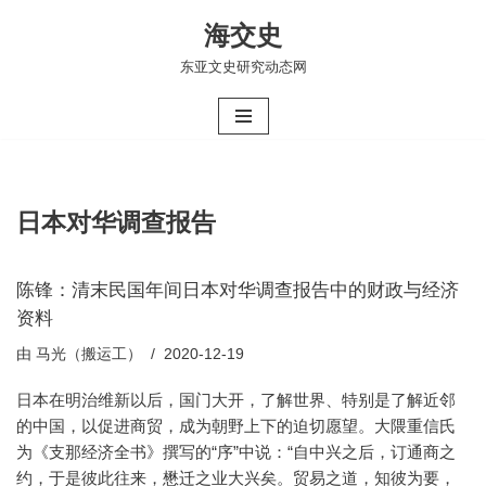
海交史
跳
东亚文史研究动态网
至
正
文
日本对华调查报告
陈锋：清末民国年间日本对华调查报告中的财政与经济
资料
由
马光（搬运工）
2020-12-19
日本在明治维新以后，国门大开，了解世界、特别是了解近邻
的中国，以促进商贸，成为朝野上下的迫切愿望。大隈重信氏
为《支那经济全书》撰写的“序”中说：“自中兴之后，订通商之
约，于是彼此往来，懋迁之业大兴矣。贸易之道，知彼为要，