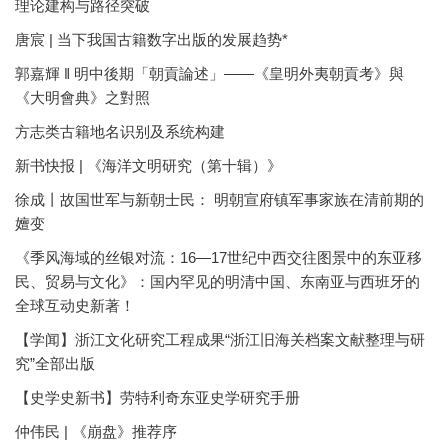
理论建构与路径突破
唐宸 | 当下我国古籍数字出版的发展趋势*
郭嘉輝 ‖ 明中後期「朝貢論述」——《皇明外夷朝貢考》與
《大明會典》之對照
方志类古籍地名识别及系统构建
新书快报 | 《海洋文明研究（第十辑）》
徐成丨故国世军与新朝士民： 明朝宣府镇军事家族在清前期的
嬗变
《季风海域的丝银对流：16—17世纪中西交往图景中的东亚移
民、贸易与文化》：国内罕见的明清中国、东南亚与西班牙的
全球互动史新著！
【学闻】浙江文化研究工程成果“浙江旧海关档案文献整理与研
究”全部出版
【史学史新书】劳特利奇东亚史学研究手册
仲伟民 | 《崩盘》推荐序