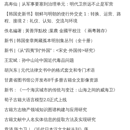
高寿仙｜从军事要塞到治理单元：明代卫所远不止是军营
【韩国史新书】朝鲜与明朝的使行外交史 1：转换、运营、路
程、接境 2：礼仪、认知、交流与环境
佚名編著 ; 黃善萍點校 ;葉農 金國平校注 《 兩粵雜存》
新书 | 韩国奎章阁藏孤本明别集丛刊（全十册）
新书 |《从“四夷”到“外国”：<宋史·外国传>研究》
王宏斌：孙中山论中国近代毒品问题
胡兴东 | 元代法律文书中的格式套文和专门术语
甘肃省图书馆公开发布8千多册古籍全文影像资源
新书：《一个海滨城市的传统与变迁：山海之间的威海卫》
荀子古籍大语言模型2.0正式上线
古籍方志物产领域知识图谱构建与应用研究
古籍文献中人名实体信息的提取方法及实现研究
章清 陈力卫｜《近代日本汉文文献丛刊》序