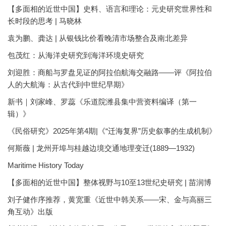
【多面相的近世中国】史料、语言和理论：元史研究世界性和
长时段的思考 | 马晓林
袁为鹏、龚达 | 从银钱比价看晚清市场整合及南北差异
包茂红：从海洋史研究到海洋环境史研究
刘迎胜：商船与罗盘见证的阿拉伯航海交融路——评《阿拉伯
人的大航海：从古代到中世纪早期》
新书｜刘家峰、罗蕊《乐道院潍县集中营资料编译（第一
辑）》
《民俗研究》2025年第4期|《“迁海复界”历史叙事的生成机制》
何斯薇 | 龙州开埠与桂越边境交通地理变迁(1889—1932)
Maritime History Today
【多面相的近世中国】整体视野与10至13世纪史研究 | 苗润博
刘子健作序推荐，黄宽重《近世中韩关系——宋、金与高丽三
角互动》出版