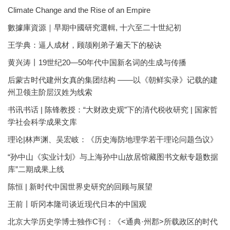
Climate Change and the Rise of an Empire
數據庫資源｜早期中國研究選輯, 十六至二十世紀初
王学典：逼人成材，顾颉刚弟子遍天下的秘诀
黄兴涛丨19世纪20—50年代中国新名词的生成与传播
后蒙古时代建州女真的集团结构 ——以《朝鲜实录》记载的建
州卫领主阶层汉姓为线索
书讯书话 | 陈锋教授：“大财政史观”下的清代税收研究 | 国家哲
学社会科学成果文库
理论|林声渊、吴宏岐：《历史海防地理学若干理论问题刍议》
“孙中山《实业计划》与上海孙中山故居馆藏图书文献专题数据
库”二期成果上线
陈恒 | 新时代中国世界史研究的回顾与展望
王前丨听冈本隆司谈近现代日本的中国观
北京大学历史学博士独作C刊：《<通典·州郡>所载政区的时代