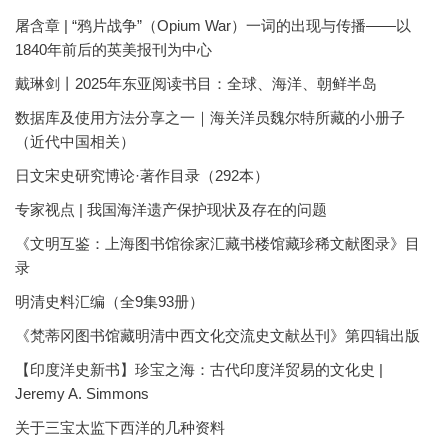
屠含章 | “鸦片战争”（Opium War）一词的出现与传播——以
1840年前后的英美报刊为中心
戴琳剑丨2025年东亚阅读书目：全球、海洋、朝鲜半岛
数据库及使用方法分享之一｜海关洋员魏尔特所藏的小册子
（近代中国相关）
日文宋史研究博论·著作目录（292本）
专家视点 | 我国海洋遗产保护现状及存在的问题
《文明互鉴：上海图书馆徐家汇藏书楼馆藏珍稀文献图录》目
录
明清史料汇编（全9集93册）
《梵蒂冈图书馆藏明清中西文化交流史文献丛刊》第四辑出版
【印度洋史新书】珍宝之海：古代印度洋贸易的文化史 |
Jeremy A. Simmons
关于三宝太监下西洋的几种资料