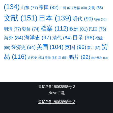
(134)
帝国
(82)
山东
(77)
文明
(66)
广州
(61)
数据
(60)
文献
(151)
日本
(139)
明代
(90)
明朝
(56)
档案
(112)
明清
(77)
欧洲
(81)
民国
(76)
朝鲜
(74)
海洋史
(97)
目录
(96)
海外
(84)
清代
(84)
福建
贸
美国
(104)
英国
(96)
经济史
(84)
(66)
蒙古
(60)
易
(116)
鸦片
(92)
近代史
(61)
香港
(58)
马
(56)
鸦片战争
(53)
鲁ICP备19063898号-3
Neve主题
鲁ICP备19063898号-3