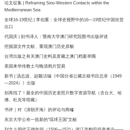
论文征集 | Reframing Sino-Western Contacts within the
Mediterranean Sea
全球16-19世纪 | 李伯重：全球史视野中的16—19世纪中国丝货
出口
代国庆 | 刻书泽人：暨南大学澳门研究院图书出版评述
挖掘源文件文献、重现澳门历史原貌
台湾出版之有关澳门史料及庋藏之澳门档案举隅
美国来华传教士与晚清鸦片贸易
新书 | 汤志波、赵颖洁编《中国分省公藏古籍书目总录（1949
—2024）》出版
别再找了！最全的中国历史老照片数字资源导航（含台大、哈
佛、杜克等馆藏）
书评｜对《清朝开海》的评论与商榷
东京大学公布一批新的“琉球王国”文献
刊文 || 明代正德年间（1506—1521）浙江市舶司提举考论——