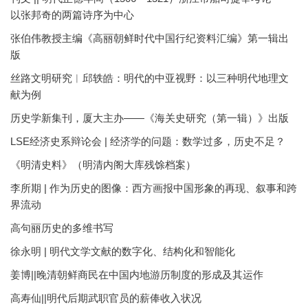
以张邦奇的两篇诗序为中心
张伯伟教授主编《高丽朝鲜时代中国行纪资料汇编》第一辑出
版
丝路文明研究︱邱轶皓：明代的中亚视野：以三种明代地理文
献为例
历史学新集刊，厦大主办——《海关史研究（第一辑）》出版
LSE经济史系辩论会 | 经济学的问题：数学过多，历史不足？
《明清史料》（明清内阁大库残馀档案）
李所期 | 作为历史的图像：西方画报中国形象的再现、叙事和跨
界流动
高句丽历史的多维书写
徐永明 | 明代文学文献的数字化、结构化和智能化
姜博||晚清朝鲜商民在中国内地游历制度的形成及其运作
高寿仙||明代后期武职官员的薪俸收入状况