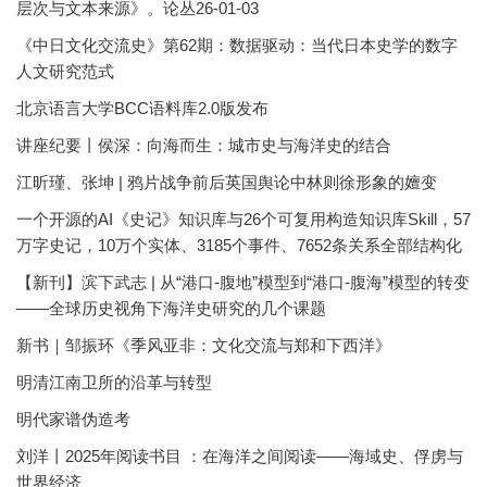
层次与文本来源》。论丛26-01-03
《中日文化交流史》第62期：数据驱动：当代日本史学的数字
人文研究范式
北京语言大学BCC语料库2.0版发布
讲座纪要丨侯深：向海而生：城市史与海洋史的结合
江昕瑾、张坤 | 鸦片战争前后英国舆论中林则徐形象的嬗变
一个开源的AI《史记》知识库与26个可复用构造知识库Skill，57
万字史记，10万个实体、3185个事件、7652条关系全部结构化
【新刊】滨下武志 | 从“港口-腹地”模型到“港口-腹海”模型的转变
——全球历史视角下海洋史研究的几个课题
新书｜邹振环《季风亚非：文化交流与郑和下西洋》
明清江南卫所的沿革与转型
明代家谱伪造考
刘洋丨2025年阅读书目 ：在海洋之间阅读——海域史、俘虏与
世界经济