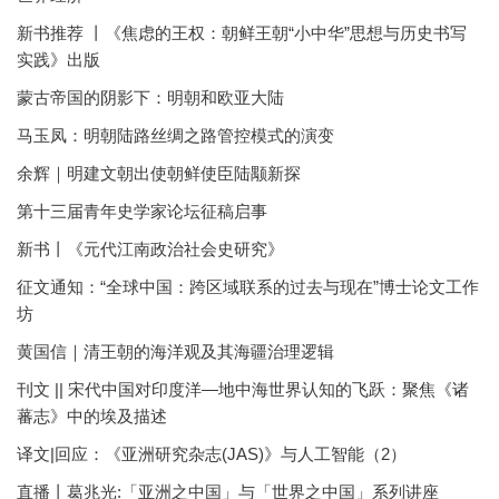
新书推荐 丨《焦虑的王权：朝鲜王朝“小中华”思想与历史书写
实践》出版
蒙古帝国的阴影下：明朝和欧亚大陆
马玉凤：明朝陆路丝绸之路管控模式的演变
余辉｜明建文朝出使朝鲜使臣陆颙新探
第十三届青年史学家论坛征稿启事
新书丨《元代江南政治社会史研究》
征文通知：“全球中国：跨区域联系的过去与现在”博士论文工作
坊
黄国信｜清王朝的海洋观及其海疆治理逻辑
刊文 || 宋代中国对印度洋—地中海世界认知的飞跃：聚焦《诸
蕃志》中的埃及描述
译文|回应：《亚洲研究杂志(JAS)》与人工智能（2）
直播丨葛兆光:「亚洲之中国」与「世界之中国」系列讲座