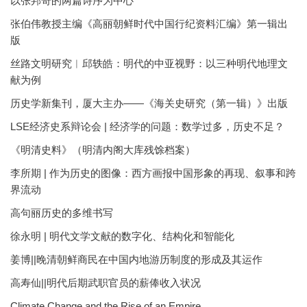
以张邦奇的两篇诗序为中心
张伯伟教授主编《高丽朝鲜时代中国行纪资料汇编》第一辑出
版
丝路文明研究︱邱轶皓：明代的中亚视野：以三种明代地理文
献为例
历史学新集刊，厦大主办——《海关史研究（第一辑）》出版
LSE经济史系辩论会 | 经济学的问题：数学过多，历史不足？
《明清史料》（明清内阁大库残馀档案）
李所期 | 作为历史的图像：西方画报中国形象的再现、叙事和跨
界流动
高句丽历史的多维书写
徐永明 | 明代文学文献的数字化、结构化和智能化
姜博||晚清朝鲜商民在中国内地游历制度的形成及其运作
高寿仙||明代后期武职官员的薪俸收入状况
Climate Change and the Rise of an Empire