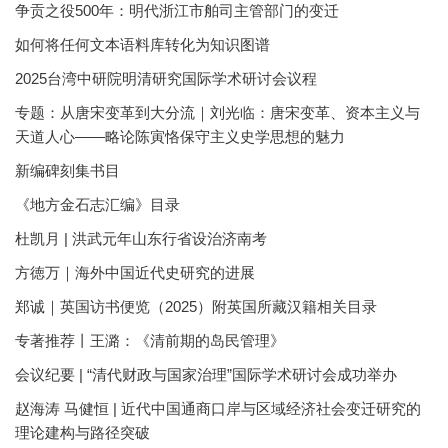
争贡之役500年：明代浙江市舶司主管部门的变迁
如何将任何文本语料库转化为知识图谱
2025台湾中研院明清研究国际学术研讨会议程
专题：从唐宋变革到大分流｜刘光临：唐宋变革、资本主义与
天道人心——略论陈寅恪保守主义史学思想的魅力
新编碑刻集书目
《地方金石志汇编》目录
杜凯月 | 洪武元年山东行省设治济南考
方徳万｜海外中国近代史研究的进展
郑诚｜英国访书便览（2025）附英国所藏汉籍相关目录
专著推荐丨王潞：《清前期的岛民管理》
会议纪要 | “清代财政与国家治理”国际学术研讨会成功举办
赵海涛 马健恒 | 近代中国通商口岸与区域经济社会变迁研究的
理论建构与路径突破