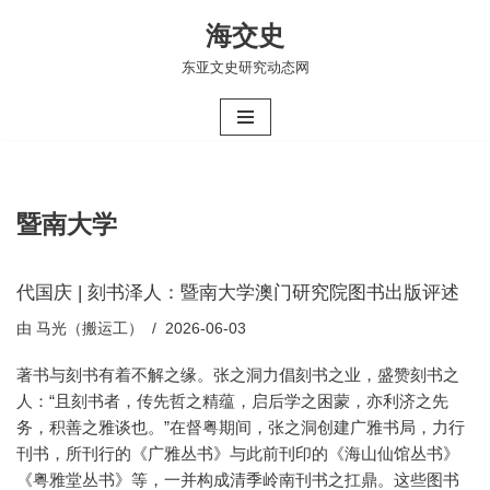
海交史
跳
东亚文史研究动态网
至
正
文
暨南大学
代国庆 | 刻书泽人：暨南大学澳门研究院图书出版评述
由
马光（搬运工）
2026-06-03
著书与刻书有着不解之缘。张之洞力倡刻书之业，盛赞刻书之
人：“且刻书者，传先哲之精蕴，启后学之困蒙，亦利济之先
务，积善之雅谈也。”在督粤期间，张之洞创建广雅书局，力行
刊书，所刊行的《广雅丛书》与此前刊印的《海山仙馆丛书》
《粤雅堂丛书》等，一并构成清季岭南刊书之扛鼎。这些图书