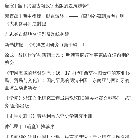
唐宸 | 当下我国古籍数字出版的发展趋势*
郭嘉輝 ‖ 明中後期「朝貢論述」——《皇明外夷朝貢考》與
《大明會典》之對照
方志类古籍地名识别及系统构建
新书快报 | 《海洋文明研究（第十辑）》
徐成丨故国世军与新朝士民： 明朝宣府镇军事家族在清前期的
嬗变
《季风海域的丝银对流：16—17世纪中西交往图景中的东亚移
民、贸易与文化》：国内罕见的明清中国、东南亚与西班牙的
全球互动史新著！
【学闻】浙江文化研究工程成果“浙江旧海关档案文献整理与研
究”全部出版
【史学史新书】劳特利奇东亚史学研究手册
仲伟民 | 《崩盘》推荐序
【多面相的近世中国】史料、语言和理论：元史研究世界性和