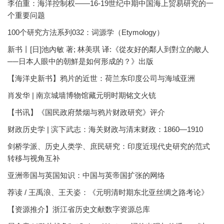
李伯重：海洋控制权——16-19世纪中期中国海上贸易研究的一
个重要问题
100个研究方法系列032：词源学（Etymology）
新书丨[日]池內敏 著; 林美琪 译:《從友好的鄰人到對立的敵人
──日本人眼中的朝鮮是如何形成的？》出版
【海洋史新书】鸦片的近世：荷兰东印度公司与海域亚洲
肖发华 | 南京城墙博物馆藏元明时期铭文火铳
【书讯】《国民政府禁烟与鸦片财政研究》评介
财政历史学 | 滨下武志：海关财政与清末财政：1860—1910
剑桥学派、历史人类学、庶民研究：印度近现代史研究的范式
转移与视角互补
亚洲帝国与英国知识：中国与英帝国扩张的网络
荐读 / 王禹浪、王天姿：《元明清时期东北亚丝绸之路考论》
【资源推介】浙江省历史文献数字资源总库