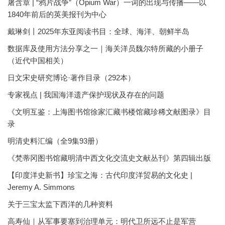
屠含章 | “鸦片战争”（Opium War）一词的出现与传播——以
1840年前后的英美报刊为中心
戴琳剑丨2025年东亚阅读书目：全球、海洋、朝鲜半岛
数据库及使用方法分享之一｜海关洋员魏尔特所藏的小册子
（近代中国相关）
日文宋史研究博论·著作目录（292本）
专家视点 | 我国海洋遗产保护现状及存在的问题
《文明互鉴：上海图书馆徐家汇藏书楼馆藏珍稀文献图录》目
录
明清史料汇编（全9集93册）
《梵蒂冈图书馆藏明清中西文化交流史文献丛刊》第四辑出版
【印度洋史新书】珍宝之海：古代印度洋贸易的文化史 |
Jeremy A. Simmons
关于三宝太监下西洋的几种资料
高寿仙｜从军事要塞到治理单元：明代卫所远不止是军营