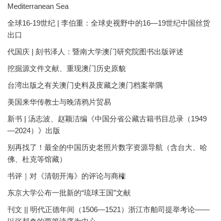
Mediterranean Sea
全球16-19世纪 | 李伯重：全球史视野中的16—19世纪中国丝货
出口
代国庆 | 刻书泽人：暨南大学澳门研究院图书出版评述
挖掘源文件文献、重现澳门历史原貌
台湾出版之有关澳门史料及庋藏之澳门档案举隅
美国来华传教士与晚清鸦片贸易
新书 | 汤志波、赵颖洁编《中国分省公藏古籍书目总录（1949
—2024）》出版
别再找了！最全的中国历史老照片数字资源导航（含台大、哈
佛、杜克等馆藏）
书评｜对《清朝开海》的评论与商榷
东京大学公布一批新的“琉球王国”文献
刊文 || 明代正德年间（1506—1521）浙江市舶司提举考论——