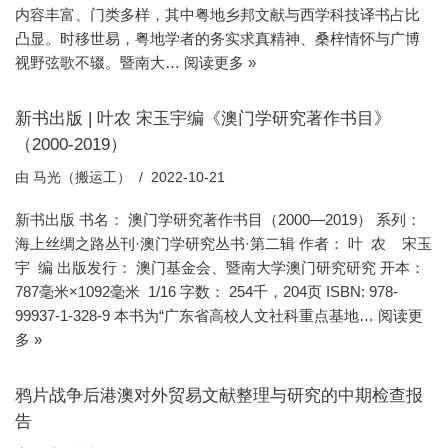
内容丰富、门类多样，其中粤地乡邦文献与西学科技译书占比
凸显。时移世易，粤地学者的务实求真精神、桑梓情怀与广博
视野弦歌不辍。暨南大…
阅读更多 »
新书出版 | 叶农 宋玉宇编《澳门学研究著作书目》
（2000-2019）
由
马光（搬运工）
2022-10-21
新书出版 书名： 澳门学研究著作书目（2000—2019） 系列：
海上丝绸之路丛刊·澳门学研究丛书·第二辑 作者： 叶 农 宋玉
宇 编 出版发行： 澳门基金会、暨南大学澳门研究研究 开本：
787毫米×1092毫米 1/16 字数： 254千，204页 ISBN: 978-
99937-1-328-9 本书为“广东省高校人文社科重点基地…
阅读更
多 »
鸦片战争后港澳对外贸易文献整理与研究的中期检查报
告