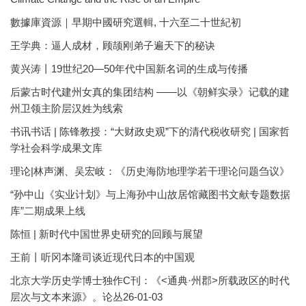
數據庫資源｜早期中國研究選輯, 十六至二十世紀初
王学典：逼人成材，顾颉刚弟子遍天下的秘诀
黄兴涛丨19世纪20—50年代中国新名词的生成与传播
后蒙古时代建州女真的集团结构 ——以《朝鲜实录》记载的建
州卫领主阶层汉姓为线索
书讯书话 | 陈锋教授：“大财政史观”下的清代税收研究 | 国家哲
学社会科学成果文库
理论|林声渊、吴宏岐：《历史海防地理学若干理论问题刍议》
“孙中山《实业计划》与上海孙中山故居馆藏图书文献专题数据
库”二期成果上线
陈恒 | 新时代中国世界史研究的回顾与展望
王前丨听冈本隆司谈近现代日本的中国观
北京大学历史学博士独作C刊：《<通典·州郡>所载政区的时代
层次与文本来源》。论丛26-01-03