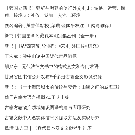
【韩国史新书】朝鲜与明朝的使行外交史 1：转换、运营、路
程、接境 2：礼仪、认知、交流与环境
佚名編著 ; 黃善萍點校 ;葉農 金國平校注 《 兩粵雜存》
新书 | 韩国奎章阁藏孤本明别集丛刊（全十册）
新书 |《从“四夷”到“外国”：<宋史·外国传>研究》
王宏斌：孙中山论中国近代毒品问题
胡兴东 | 元代法律文书中的格式套文和专门术语
甘肃省图书馆公开发布8千多册古籍全文影像资源
新书：《一个海滨城市的传统与变迁：山海之间的威海卫》
荀子古籍大语言模型2.0正式上线
古籍方志物产领域知识图谱构建与应用研究
古籍文献中人名实体信息的提取方法及实现研究
章清 陈力卫｜《近代日本汉文文献丛刊》序