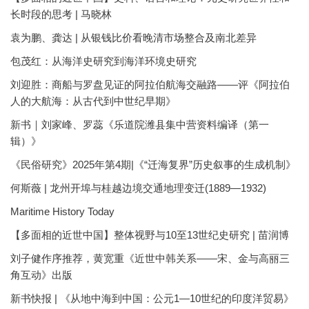
长时段的思考 | 马晓林
袁为鹏、龚达 | 从银钱比价看晚清市场整合及南北差异
包茂红：从海洋史研究到海洋环境史研究
刘迎胜：商船与罗盘见证的阿拉伯航海交融路——评《阿拉伯
人的大航海：从古代到中世纪早期》
新书｜刘家峰、罗蕊《乐道院潍县集中营资料编译（第一
辑）》
《民俗研究》2025年第4期|《“迁海复界”历史叙事的生成机制》
何斯薇 | 龙州开埠与桂越边境交通地理变迁(1889—1932)
Maritime History Today
【多面相的近世中国】整体视野与10至13世纪史研究 | 苗润博
刘子健作序推荐，黄宽重《近世中韩关系——宋、金与高丽三
角互动》出版
新书快报 | 《从地中海到中国：公元1—10世纪的印度洋贸易》