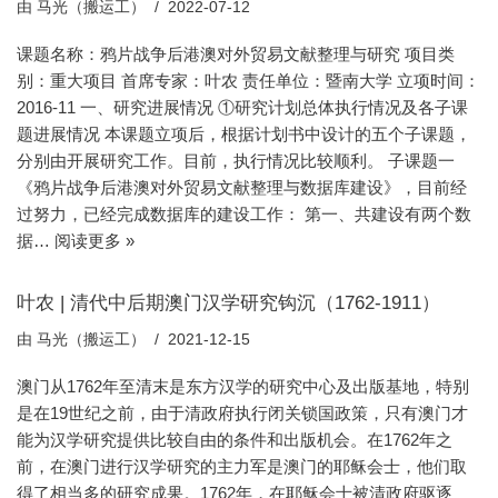
由
马光（搬运工）
2022-07-12
课题名称：鸦片战争后港澳对外贸易文献整理与研究 项目类
别：重大项目 首席专家：叶农 责任单位：暨南大学 立项时间：
2016-11 一、研究进展情况 ①研究计划总体执行情况及各子课
题进展情况 本课题立项后，根据计划书中设计的五个子课题，
分别由开展研究工作。目前，执行情况比较顺利。 子课题一
《鸦片战争后港澳对外贸易文献整理与数据库建设》，目前经
过努力，已经完成数据库的建设工作： 第一、共建设有两个数
据…
阅读更多 »
叶农 | 清代中后期澳门汉学研究钩沉（1762-1911）
由
马光（搬运工）
2021-12-15
澳门从1762年至清末是东方汉学的研究中心及出版基地，特别
是在19世纪之前，由于清政府执行闭关锁国政策，只有澳门才
能为汉学研究提供比较自由的条件和出版机会。在1762年之
前，在澳门进行汉学研究的主力军是澳门的耶稣会士，他们取
得了相当多的研究成果。1762年，在耶稣会士被清政府驱逐