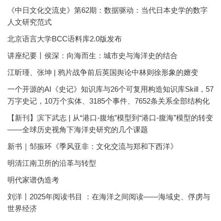
《中日文化交流史》第62期：数据驱动：当代日本史学的数字
人文研究范式
北京语言大学BCC语料库2.0版发布
讲座纪要丨侯深：向海而生：城市史与海洋史的结合
江昕瑾、张坤 | 鸦片战争前后英国舆论中林则徐形象的嬗变
一个开源的AI《史记》知识库与26个可复用构造知识库Skill，57
万字史记，10万个实体、3185个事件、7652条关系全部结构化
【新刊】滨下武志 | 从“港口-腹地”模型到“港口-腹海”模型的转变
——全球历史视角下海洋史研究的几个课题
新书｜邹振环《季风亚非：文化交流与郑和下西洋》
明清江南卫所的沿革与转型
明代家谱伪造考
刘洋丨2025年阅读书目 ：在海洋之间阅读——海域史、俘虏与
世界经济