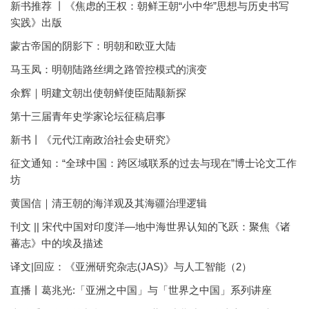
新书推荐 丨《焦虑的王权：朝鲜王朝“小中华”思想与历史书写
实践》出版
蒙古帝国的阴影下：明朝和欧亚大陆
马玉凤：明朝陆路丝绸之路管控模式的演变
余辉｜明建文朝出使朝鲜使臣陆颙新探
第十三届青年史学家论坛征稿启事
新书丨《元代江南政治社会史研究》
征文通知：“全球中国：跨区域联系的过去与现在”博士论文工作
坊
黄国信｜清王朝的海洋观及其海疆治理逻辑
刊文 || 宋代中国对印度洋—地中海世界认知的飞跃：聚焦《诸
蕃志》中的埃及描述
译文|回应：《亚洲研究杂志(JAS)》与人工智能（2）
直播丨葛兆光:「亚洲之中国」与「世界之中国」系列讲座